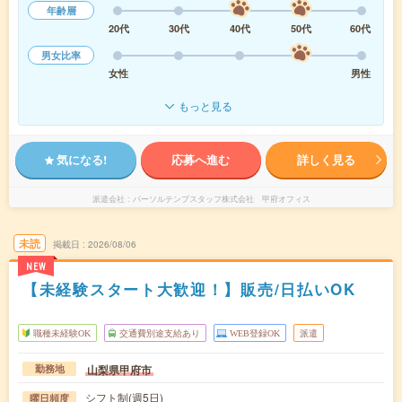
年齢層
20代
30代
40代
50代
60代
男女比率
女性
男性
もっと見る
気になる!
応募へ進む
詳しく見る
派遣会社
パーソルテンプスタッフ株式会社 甲府オフィス
未読
掲載日
2026/08/06
NEW
【未経験スタート大歓迎！】販売/日払いOK
職種未経験OK
交通費別途支給あり
WEB登録OK
派遣
山梨県甲府市
勤務地
シフト制(週5日)
曜日頻度