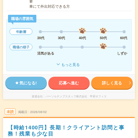
要
車にて外出対応できる方
職場の雰囲気
年齢層
20代
30代
40代
50代
60代
職場の様子
活気がある
しずか
もっと見る
気になる!
応募へ進む
詳しく見る
派遣会社
パーソルテンプスタッフ株式会社 甲府オフィス
未読
掲載日
2026/08/02
【時給1400円】長期！クライアント訪問と事
務！残業も少な目