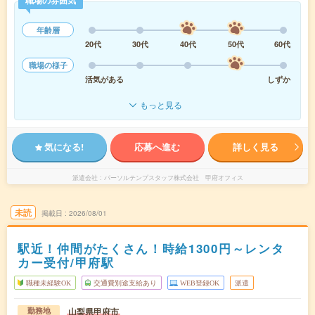
職場の雰囲気
年齢層
20代
30代
40代
50代
60代
職場の様子
活気がある
しずか
もっと見る
気になる!
応募へ進む
詳しく見る
派遣会社
パーソルテンプスタッフ株式会社 甲府オフィス
未読
掲載日
2026/08/01
駅近！仲間がたくさん！時給1300円～レンタ
カー受付/甲府駅
職種未経験OK
交通費別途支給あり
WEB登録OK
派遣
山梨県甲府市
勤務地