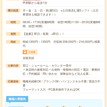
甲府駅から徒歩1分
月～金・土・日・祝(週5日) ※土日祝含む週5シフト（土日
曜日頻度
希望休も相談できます！）
08:00～17:00(実働8時間 休憩1時間)11:00～20:00(実働8時
時間
間 休憩1時間)
【急募】即日～長期 ※即日～！
期間
時給1300円～1350円 月収例 208,000円～216,000円+残業
時給
代
交通費
全額支給
窓口・ショールーム・カウンター受付
仕事内容
＊来店時の接客対応＊出発時・帰着時の対応＊電話・事務対
応（予約確認・問い合わせ 保険会社など法人企業…
職種未経験OK / ブランクOK / パソコンスキル不要 / 英語力不
応募資格
要
フォーマット入力・PC基本操作できればOK
職場の雰囲気