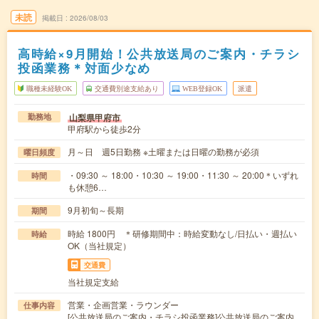
未読
掲載日
2026/08/03
高時給×9月開始！公共放送局のご案内・チラシ
投函業務＊対面少なめ
職種未経験OK
交通費別途支給あり
WEB登録OK
派遣
山梨県甲府市
勤務地
甲府駅から徒歩2分
月～日 週5日勤務 ※土曜または日曜の勤務が必須
曜日頻度
・09:30 ～ 18:00・10:30 ～ 19:00・11:30 ～ 20:00＊いずれ
時間
も休憩6…
9月初旬～長期
期間
時給 1800円 ＊研修期間中：時給変動なし/日払い・週払い
時給
OK（当社規定）
交通費
当社規定支給
営業・企画営業・ラウンダー
仕事内容
[公共放送局のご案内・チラシ投函業務]公共放送局のご案内