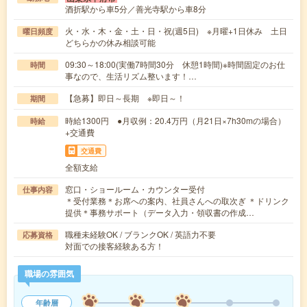
酒折駅から車5分／善光寺駅から車8分
火・水・木・金・土・日・祝(週5日) ※月曜+1日休み 土日
曜日頻度
どちらかの休み相談可能
09:30～18:00(実働7時間30分 休憩1時間)※時間固定のお仕
時間
事なので、生活リズム整います！…
【急募】即日～長期 ※即日～！
期間
時給1300円 ●月収例：20.4万円（月21日×7h30mの場合）
時給
+交通費
交通費
全額支給
窓口・ショールーム・カウンター受付
仕事内容
＊受付業務＊お席への案内、社員さんへの取次ぎ ＊ドリンク
提供＊事務サポート（データ入力・領収書の作成…
職種未経験OK / ブランクOK / 英語力不要
応募資格
対面での接客経験ある方！
職場の雰囲気
年齢層