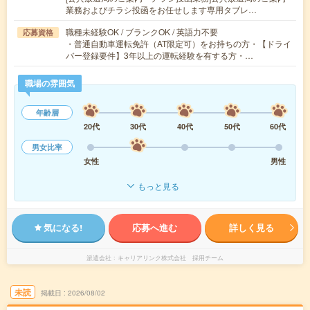
業務およびチラシ投函をお任せします専用タブレ…
職種未経験OK / ブランクOK / 英語力不要
応募資格
・普通自動車運転免許（AT限定可）をお持ちの方・【ドライ
バー登録要件】3年以上の運転経験を有する方・…
職場の雰囲気
年齢層
20代
30代
40代
50代
60代
男女比率
女性
男性
もっと見る
気になる!
応募へ進む
詳しく見る
派遣会社
キャリアリンク株式会社 採用チーム
未読
掲載日
2026/08/02