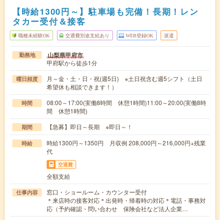
【時給1300円～】駐車場も完備！長期！レン
タカー受付＆接客
職種未経験OK
交通費別途支給あり
WEB登録OK
派遣
山梨県甲府市
勤務地
甲府駅から徒歩1分
月～金・土・日・祝(週5日) ※土日祝含む週5シフト（土日
曜日頻度
希望休も相談できます！）
08:00～17:00(実働8時間 休憩1時間)11:00～20:00(実働8時
時間
間 休憩1時間)
【急募】即日～長期 ※即日～！
期間
時給1300円～1350円 月収例 208,000円～216,000円+残業
時給
代
交通費
全額支給
窓口・ショールーム・カウンター受付
仕事内容
＊来店時の接客対応＊出発時・帰着時の対応＊電話・事務対
応（予約確認・問い合わせ 保険会社など法人企業…