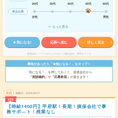
20代
30代
40代
50代
60代
男女比率
女性
男性
もっと見る
気になる!
応募へ進む
詳しく見る
派遣会社
パーソルテンプスタッフ株式会社 甲府オフィス
興味があったら「★気になる！」をタップ！
「気になる！」を押しておくと、派遣会社から
「面談確約」
や
「応募歓迎」
が届きます！
未読
掲載日
2026/08/07
NEW
【時給1400円】甲府駅！長期！損保会社で事
務サポ―ト！残業なし