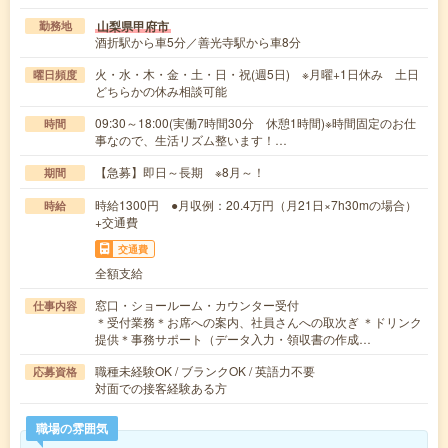
山梨県甲府市
勤務地
酒折駅から車5分／善光寺駅から車8分
火・水・木・金・土・日・祝(週5日) ※月曜+1日休み 土日
曜日頻度
どちらかの休み相談可能
09:30～18:00(実働7時間30分 休憩1時間)※時間固定のお仕
時間
事なので、生活リズム整います！…
【急募】即日～長期 ※8月～！
期間
時給1300円 ●月収例：20.4万円（月21日×7h30mの場合）
時給
+交通費
交通費
全額支給
窓口・ショールーム・カウンター受付
仕事内容
＊受付業務＊お席への案内、社員さんへの取次ぎ ＊ドリンク
提供＊事務サポート（データ入力・領収書の作成…
職種未経験OK / ブランクOK / 英語力不要
応募資格
対面での接客経験ある方
職場の雰囲気