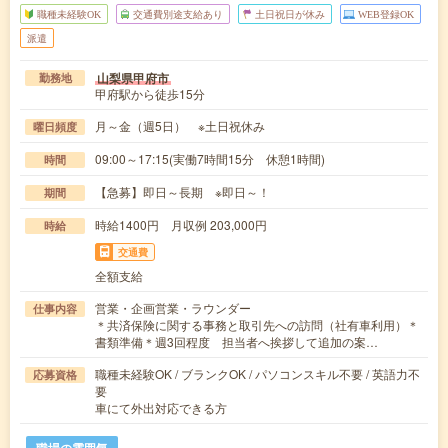
職種未経験OK
交通費別途支給あり
土日祝日が休み
WEB登録OK
派遣
山梨県甲府市
勤務地
甲府駅から徒歩15分
月～金（週5日） ※土日祝休み
曜日頻度
09:00～17:15(実働7時間15分 休憩1時間)
時間
【急募】即日～長期 ※即日～！
期間
時給1400円 月収例 203,000円
時給
交通費
全額支給
営業・企画営業・ラウンダー
仕事内容
＊共済保険に関する事務と取引先への訪問（社有車利用）＊
書類準備＊週3回程度 担当者へ挨拶して追加の案…
職種未経験OK / ブランクOK / パソコンスキル不要 / 英語力不
応募資格
要
車にて外出対応できる方