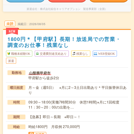
派遣会社
株式会社綜合キャリアオプション 製造事業部（全国）
未読
掲載日
2026/08/05
NEW
1800円＊【甲府駅】長期！放送局での営業・
調査のお仕事！残業なし
職種未経験OK
交通費別途支給あり
残業なし
WEB登録OK
派遣
山梨県甲府市
勤務地
甲府駅から徒歩2分
月～金（週5日） ※月に2～3土日出勤あり＊平日振替休日あ
曜日頻度
り
09:30～18:00(実働7時間30分 休憩1時間)※月に1回程度
時間
11：30～20：00の出勤を…
【急募】即日～長期 ※即日～！
期間
時給1800円 月収例 270,000円
時給