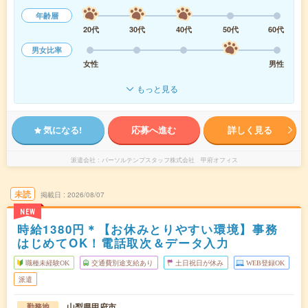
年齢層
20代
30代
40代
50代
60代
男女比率
女性
男性
もっと見る
気になる!
応募へ進む
詳しく見る
派遣会社
パーソルテンプスタッフ株式会社 甲府オフィス
未読
掲載日
2026/08/07
NEW
時給1380円＊【お休みとりやすい環境】事務
はじめてOK！電話取次＆データ入力
職種未経験OK
交通費別途支給あり
土日祝日が休み
WEB登録OK
派遣
山梨県甲府市
勤務地