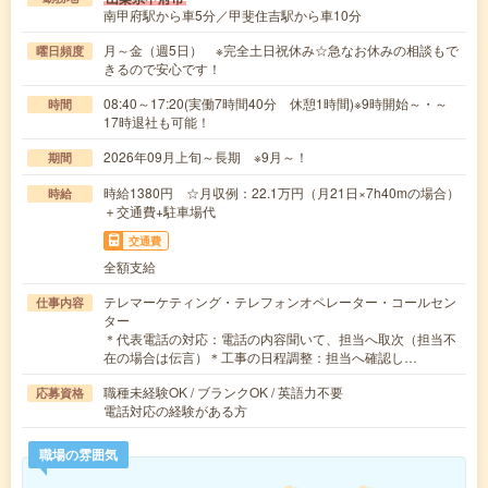
南甲府駅から車5分／甲斐住吉駅から車10分
月～金（週5日） ※完全土日祝休み☆急なお休みの相談もで
曜日頻度
きるので安心です！
08:40～17:20(実働7時間40分 休憩1時間)※9時開始～・～
時間
17時退社も可能！
2026年09月上旬～長期 ※9月～！
期間
時給1380円 ☆月収例：22.1万円（月21日×7h40mの場合）
時給
＋交通費+駐車場代
交通費
全額支給
テレマーケティング・テレフォンオペレーター・コールセン
仕事内容
ター
＊代表電話の対応：電話の内容聞いて、担当へ取次（担当不
在の場合は伝言）＊工事の日程調整：担当へ確認し…
職種未経験OK / ブランクOK / 英語力不要
応募資格
電話対応の経験がある方
職場の雰囲気