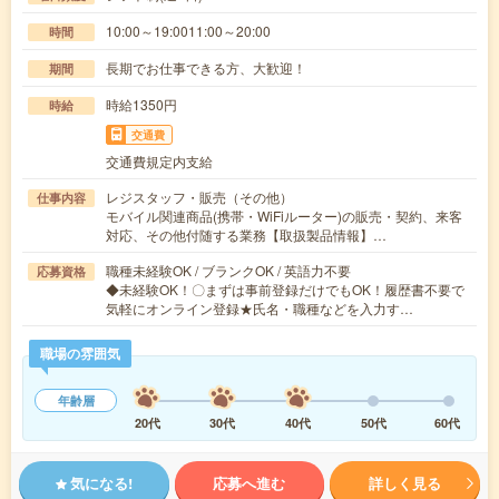
10:00～19:0011:00～20:00
時間
長期でお仕事できる方、大歓迎！
期間
時給1350円
時給
交通費
交通費規定内支給
レジスタッフ・販売（その他）
仕事内容
モバイル関連商品(携帯・WiFiルーター)の販売・契約、来客
対応、その他付随する業務【取扱製品情報】…
職種未経験OK / ブランクOK / 英語力不要
応募資格
◆未経験OK！〇まずは事前登録だけでもOK！履歴書不要で
気軽にオンライン登録★氏名・職種などを入力す…
職場の雰囲気
年齢層
20代
30代
40代
50代
60代
気になる!
応募へ進む
詳しく見る