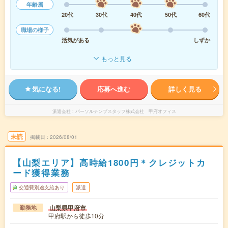
年齢層
20代
30代
40代
50代
60代
職場の様子
活気がある
しずか
もっと見る
気になる!
応募へ進む
詳しく見る
派遣会社
パーソルテンプスタッフ株式会社 甲府オフィス
未読
掲載日
2026/08/01
【山梨エリア】高時給1800円＊クレジットカ
ード獲得業務
交通費別途支給あり
派遣
山梨県甲府市
勤務地
甲府駅から徒歩10分