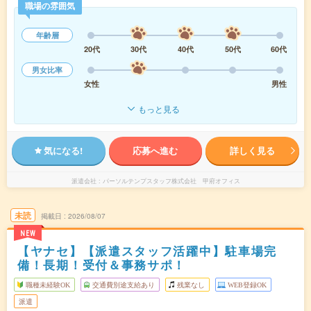
職場の雰囲気
年齢層
20代
30代
40代
50代
60代
男女比率
女性
男性
もっと見る
気になる!
応募へ進む
詳しく見る
派遣会社
パーソルテンプスタッフ株式会社 甲府オフィス
未読
掲載日
2026/08/07
NEW
【ヤナセ】【派遣スタッフ活躍中】駐車場完
備！長期！受付＆事務サポ！
職種未経験OK
交通費別途支給あり
残業なし
WEB登録OK
派遣