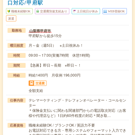
口対応/甲府駅
職種未経験OK
交通費別途支給あり
土日祝日が休み
WEB登録OK
派遣
山梨県甲府市
勤務地
甲府駅から徒歩15分
月～金（週5日） ※土日祝休み！
曜日頻度
09:00～17:00(実働7時間 休憩1時間)
時間
【急募】即日～長期 ※即日～！
期間
時給1400円 月収例 196,000円
時給
交通費
全額支給
テレマーケティング・テレフォンオペレーター・コールセン
仕事内容
ター
＊保険金支払いに関わる関連部門からの電話取次対応（お客
様や代理店など）1日約60件程度の対応＊聞き取…
職種未経験OK / ブランクOK / 英語力不要
応募資格
お電話対応できる方・専用システムやフォーマット入力でき