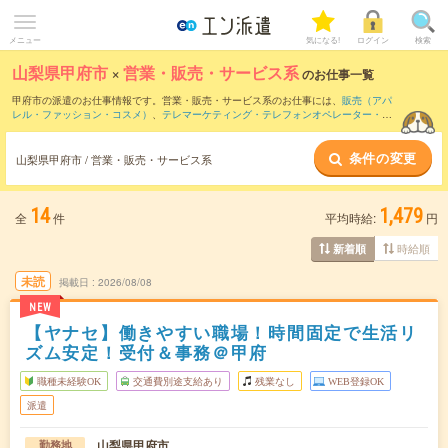
メニュー
気になる!
ログイン
検索
山梨県甲府市
×
営業・販売・サービス系
のお仕事一覧
甲府市の派遣のお仕事情報です。営業・販売・サービス系のお仕事には、
販売（アパ
レル・ファッション・コスメ）
、
テレマーケティング・テレフォンオペレーター・コ
ールセンター
、
窓口・ショールーム・カウンター受付
などがあります。さらに、
短期
・
単発
などの期間や、
職種未経験OK
などのこだわり条件で絞り込んでいただけます。
条件の変更
山梨県甲府市 / 営業・販売・サービス系
14
1,479
全
件
平均時給:
円
時給順
新着順
未読
掲載日
2026/08/08
NEW
【ヤナセ】働きやすい職場！時間固定で生活リ
ズム安定！受付＆事務＠甲府
職種未経験OK
交通費別途支給あり
残業なし
WEB登録OK
派遣
山梨県甲府市
勤務地