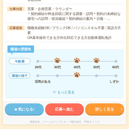
営業・企画営業・ラウンダー
仕事内容
＊契約締結や料金回収に関する調査・訪問＊契約の未締結な
個宅への訪問・状況確認＊契約締結の案内＊日報・…
職種未経験OK / ブランクOK / パソコンスキル不要 / 英語力不
応募資格
要
OA基本操作できる方外出対応できる方自動車運転免許
職場の雰囲気
年齢層
20代
30代
40代
50代
60代
職場の様子
活気がある
しずか
もっと見る
気になる!
応募へ進む
詳しく見る
派遣会社
パーソルテンプスタッフ株式会社 甲府オフィス