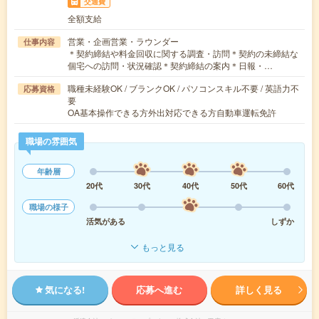
交通費
全額支給
営業・企画営業・ラウンダー
仕事内容
＊契約締結や料金回収に関する調査・訪問＊契約の未締結な
個宅への訪問・状況確認＊契約締結の案内＊日報・…
職種未経験OK / ブランクOK / パソコンスキル不要 / 英語力不
応募資格
要
OA基本操作できる方外出対応できる方自動車運転免許
職場の雰囲気
年齢層
20代
30代
40代
50代
60代
職場の様子
活気がある
しずか
もっと見る
気になる!
応募へ進む
詳しく見る