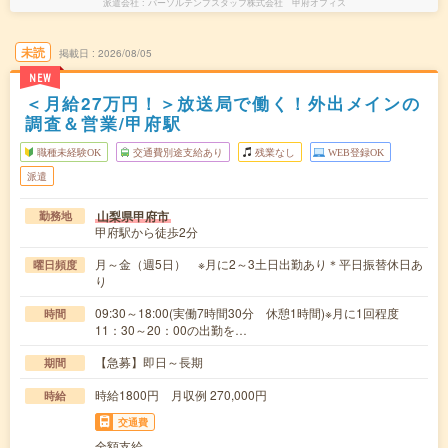
派遣会社
パーソルテンプスタッフ株式会社 甲府オフィス
未読
掲載日
2026/08/05
NEW
＜月給27万円！＞放送局で働く！外出メインの
調査＆営業/甲府駅
職種未経験OK
交通費別途支給あり
残業なし
WEB登録OK
派遣
山梨県甲府市
勤務地
甲府駅から徒歩2分
月～金（週5日） ※月に2～3土日出勤あり＊平日振替休日あ
曜日頻度
り
09:30～18:00(実働7時間30分 休憩1時間)※月に1回程度
時間
11：30～20：00の出勤を…
【急募】即日～長期
期間
時給1800円 月収例 270,000円
時給
交通費
全額支給