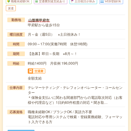
職種未経験OK
交通費別途支給あり
土日祝日が休み
WEB登録OK
派遣
山梨県甲府市
勤務地
甲府駅から徒歩15分
月～金（週5日） ※土日祝休み！
曜日頻度
09:00～17:00(実働7時間 休憩1時間)
時間
【急募】即日～長期 ※8月～！
期間
時給1400円 月収例 196,000円
時給
交通費
全額支給
テレマーケティング・テレフォンオペレーター・コールセン
仕事内容
ター
＊保険金支払いに関わる関連部門からの電話取次対応（お客
様や代理店など）1日約60件程度の対応＊聞き取…
職種未経験OK / ブランクOK / 英語力不要
応募資格
電話対応や専用システムで検索・登録業務経験、フォーマッ
ト入力できる方