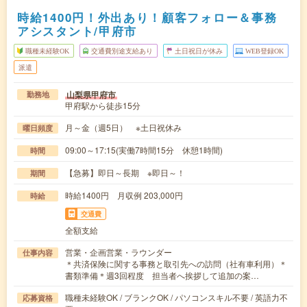
時給1400円！外出あり！顧客フォロー＆事務
アシスタント/甲府市
職種未経験OK
交通費別途支給あり
土日祝日が休み
WEB登録OK
派遣
山梨県甲府市
勤務地
甲府駅から徒歩15分
月～金（週5日） ※土日祝休み
曜日頻度
09:00～17:15(実働7時間15分 休憩1時間)
時間
【急募】即日～長期 ※即日～！
期間
時給1400円 月収例 203,000円
時給
交通費
全額支給
営業・企画営業・ラウンダー
仕事内容
＊共済保険に関する事務と取引先への訪問（社有車利用）＊
書類準備＊週3回程度 担当者へ挨拶して追加の案…
職種未経験OK / ブランクOK / パソコンスキル不要 / 英語力不
応募資格