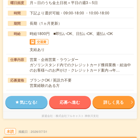
月～日のうち金土日祝＋平日の週3～5日
曜日頻度
下記より選択可能・09:00-18:00 ・10:00-18:00
時間
長期（1ヵ月更新）
期間
時給1800円 ■即払いOK、日払いOK、週払いOK
時給
交通費
支給あり
営業・企画営業・ラウンダー
仕事内容
ガソリンスタンド内でのクレジットカード獲得業務・給油中
のお客様へのお声がけ・クレジットカード案内→年…
ブランクOK / 英語力不要
応募資格
営業経験のある方
気になる!
応募へ進む
詳しく見る
派遣会社
株式会社フルキャスト 神奈川支社
未読
掲載日
2026/07/31