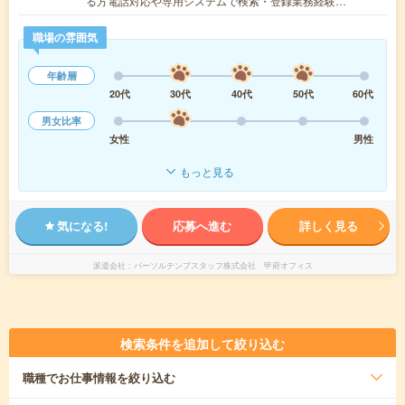
る方電話対応や専用システムで検索・登録業務経験…
職場の雰囲気
年齢層
20代
30代
40代
50代
60代
男女比率
女性
男性
もっと見る
気になる!
応募へ進む
詳しく見る
派遣会社
パーソルテンプスタッフ株式会社 甲府オフィス
検索条件を追加して絞り込む
職種
でお仕事情報を絞り込む