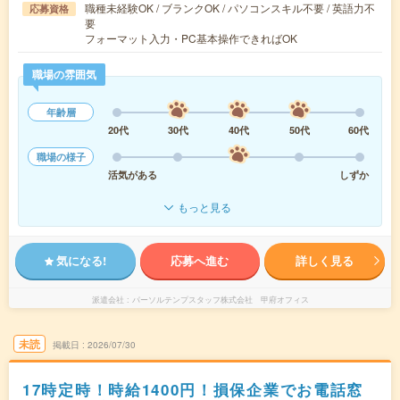
職種未経験OK / ブランクOK / パソコンスキル不要 / 英語力不
応募資格
要
フォーマット入力・PC基本操作できればOK
職場の雰囲気
年齢層
20代
30代
40代
50代
60代
職場の様子
活気がある
しずか
もっと見る
気になる!
応募へ進む
詳しく見る
派遣会社
パーソルテンプスタッフ株式会社 甲府オフィス
未読
掲載日
2026/07/30
17時定時！時給1400円！損保企業でお電話窓