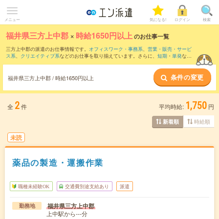
メニュー
気になる!
ログイン
検索
福井県三方上中郡
×
時給1650円以上
のお仕事一覧
三方上中郡の派遣のお仕事情報です。
オフィスワーク・事務系
、
営業・販売・サービ
ス系
、
クリエイティブ系
などのお仕事を取り揃えています。さらに、
短期
・
単発
など
の期間や、
職種未経験OK
などのこだわり条件で絞り込んでいただけます。
条件の変更
福井県三方上中郡 / 時給1650円以上
2
1,750
全
件
平均時給:
円
時給順
新着順
未読
薬品の製造・運搬作業
職種未経験OK
交通費別途支給あり
派遣
福井県三方上中郡
勤務地
上中駅から---分