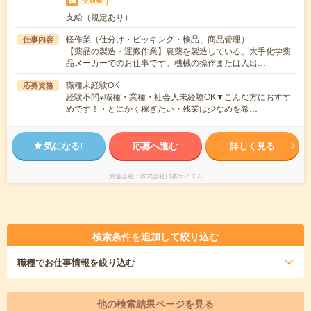
支給（規定あり）
軽作業（仕分け・ピッキング・検品、商品管理）
仕事内容
【薬品の製造・運搬作業】農薬を製造している、大手化学薬
品メーカーでのお仕事です。機械の操作または入出…
職種未経験OK
応募資格
経験不問※職種・業種・社会人未経験OK▼こんな方におすす
めです！・とにかく稼ぎたい・残業は少なめを希…
気になる!
応募へ進む
詳しく見る
派遣会社
株式会社日本ケイテム
検索条件を追加して絞り込む
職種
でお仕事情報を絞り込む
他の検索結果ページを見る