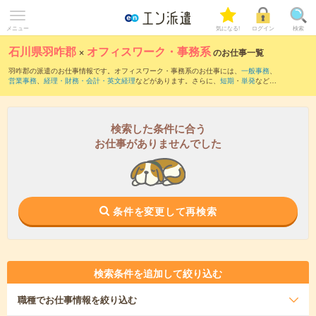
メニュー
気になる!
ログイン
検索
石川県羽咋郡
×
オフィスワーク・事務系
のお仕事一覧
羽咋郡の派遣のお仕事情報です。オフィスワーク・事務系のお仕事には、
一般事務
、
営業事務
、
経理・財務・会計・英文経理
などがあります。さらに、
短期
・
単発
などの
期間や、
職種未経験OK
などのこだわり条件で絞り込んでいただけます。
検索した条件に合う
お仕事がありませんでした
条件を変更して再検索
検索条件を追加して絞り込む
職種
でお仕事情報を絞り込む