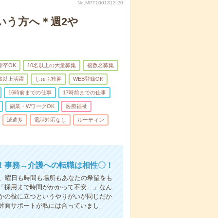
No.MPT1001313-20
いう方へ＊週2や
新卒OK
10名以上の大量募集
複数名募集
0歳以上活躍
しゅふ歓迎
WEB登録OK
16時前までの仕事
17時前までの仕事
副業・WワークOK
医療福祉
派遣多
電話対応なし
ルーティン
！事務→介護への転職は相性〇！
ら、曜日も時間も場所もあなたの希望をも
「採用まで時間がかかって不安…」なん
かの役に立つというやりがいが同じだか
対面サポートが私には合っていまし