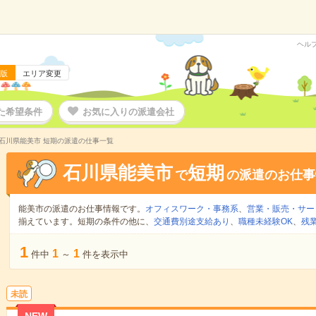
ヘル
版
エリア変更
た希望条件
お気に入りの派遣会社
石川県能美市 短期の派遣の仕事一覧
石川県能美市
短期
で
の派遣のお仕事
能美市の派遣のお仕事情報です。
オフィスワーク・事務系
、
営業・販売・サー
揃えています。短期の条件の他に、
交通費別途支給あり
、
職種未経験OK
、
残
1
1
1
件中
～
件を表示中
未読