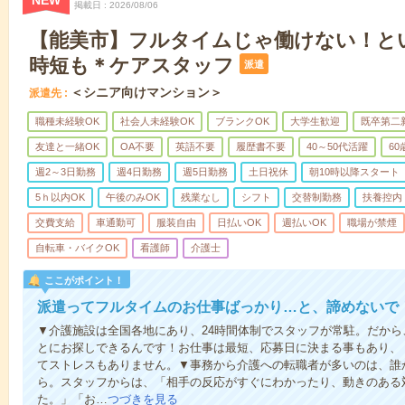
NEW
掲載日
2026/08/06
【能美市】フルタイムじゃ働けない！と
時短も＊ケアスタッフ
派遣
＜シニア向けマンション＞
派遣先
職種未経験OK
社会人未経験OK
ブランクOK
大学生歓迎
既卒第二
友達と一緒OK
OA不要
英語不要
履歴書不要
40～50代活躍
6
週2～3日勤務
週4日勤務
週5日勤務
土日祝休
朝10時以降スタート
5ｈ以内OK
午後のみOK
残業なし
シフト
交替制勤務
扶養控内
交費支給
車通勤可
服装自由
日払いOK
週払いOK
職場が禁煙
自転車・バイクOK
看護師
介護士
ここがポイント！
派遣ってフルタイムのお仕事ばっかり…と、諦めないで
▼介護施設は全国各地にあり、24時間体制でスタッフが常駐。だか
とにお探しできるんです！お仕事は最短、応募日に決まる事もあり、
てストレスもありません。▼事務から介護への転職者が多いのは、誰
ら。スタッフからは、「相手の反応がすぐにわかったり、動きのある
た。」「お…
つづきを見る