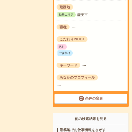
勤務地
能美市
勤務エリア
職種
---
こだわりINDEX
---
絶対
---
できれば
キーワード
---
あなたのプロフィール
---
条件の変更
他の検索結果を見る
勤務地でお仕事情報をさがす