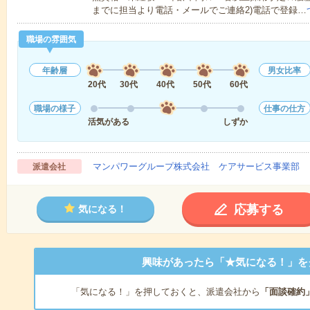
までに担当より電話・メールでご連絡2)電話で登録…
職場の雰囲気
年齢層
男女比率
20代
30代
40代
50代
60代
職場の様子
仕事の仕方
活気がある
しずか
マンパワーグループ株式会社 ケアサービス事業部 
派遣会社
応募する
気になる！
興味があったら「★気になる！」を
「気になる！」を押しておくと、派遣会社から
「面談確約