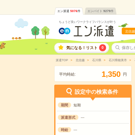
エン派遣
5076
件
エンバイト
9279
件
ちょうど良いワークライフバランスが叶う
北信越
気になる！リスト
0
保存し
派遣TOP
北信越
石川県
石川県能美市
,
1
3
5
0
平均時給:
円
設定中の検索条件
期間
短期
派遣形式
---
時給
---