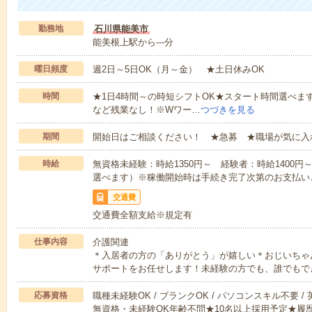
勤務地
石川県能美市
能美根上駅から---分
曜日頻度
週2日～5日OK（月～金） ★土日休みOK
時間
★1日4時間～の時短シフトOK★スタート時間選べます！7:00～1
など残業なし！※Wワー…
つづきを見る
期間
開始日はご相談ください！ ★急募 ★職場が気に入
時給
無資格未経験：時給1350円～ 経験者：時給1400
選べます）※稼働開始時は手続き完了次第のお支払い
交通費
交通費全額支給※規定有
仕事内容
介護関連
＊入居者の方の「ありがとう」が嬉しい＊おじいちゃ
サポートをお任せします！未経験の方でも、誰でもで
応募資格
職種未経験OK / ブランクOK / パソコンスキル不要 /
無資格・未経験OK年齢不問★10名以上採用予定★履