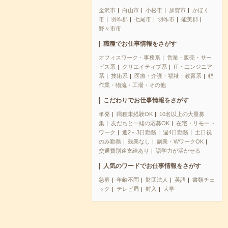
金沢市
白山市
小松市
加賀市
かほく
市
羽咋郡
七尾市
羽咋市
能美郡
野々市市
職種でお仕事情報をさがす
オフィスワーク・事務系
営業・販売・サー
ビス系
クリエイティブ系
IT・エンジニア
系
技術系
医療・介護・福祉・教育系
軽
作業・物流・工場・その他
こだわりでお仕事情報をさがす
単発
職種未経験OK
10名以上の大量募
集
友だちと一緒の応募OK
在宅・リモート
ワーク
週2～3日勤務
週4日勤務
土日祝
のみ勤務
残業なし
副業・WワークOK
交通費別途支給あり
語学力が活かせる
人気のワードでお仕事情報をさがす
急募
年齢不問
財団法人
英語
書類チェ
ック
テレビ局
封入
大学