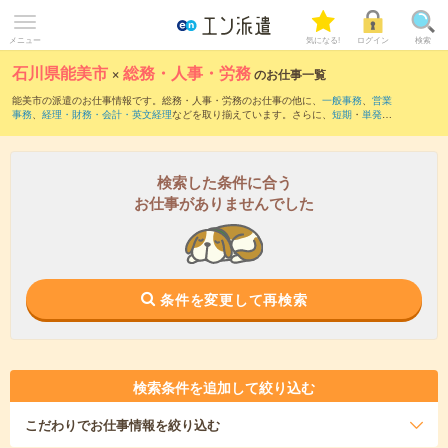
メニュー
気になる!
ログイン
検索
石川県能美市
×
総務・人事・労務
のお仕事一覧
能美市の派遣のお仕事情報です。総務・人事・労務のお仕事の他に、
一般事務
、
営業
事務
、
経理・財務・会計・英文経理
などを取り揃えています。さらに、
短期
・
単発
な
どの期間や、
職種未経験OK
などのこだわり条件で絞り込んでいただけます。職種辞
典：
人事のお仕事とは？とは？
総務のお仕事とは？とは？
検索した条件に合う
お仕事がありませんでした
条件を変更して再検索
検索条件を追加して絞り込む
こだわり
でお仕事情報を絞り込む