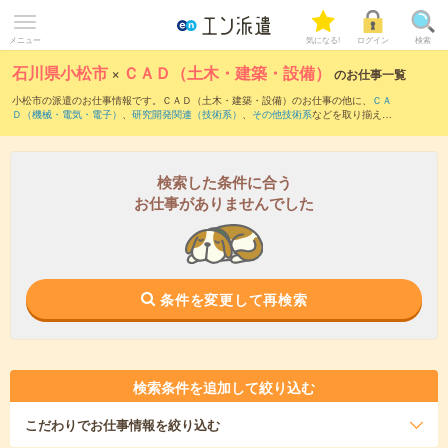
メニュー
気になる!
ログイン
検索
石川県小松市
×
ＣＡＤ（土木・建築・設備）
のお仕事一覧
小松市の派遣のお仕事情報です。ＣＡＤ（土木・建築・設備）のお仕事の他に、
ＣＡ
Ｄ（機械・電気・電子）
、
研究開発関連（技術系）
、
その他技術系
などを取り揃えて
います。さらに、
短期
・
単発
などの期間や、
職種未経験OK
などのこだわり条件で絞り
込んでいただけます。職種辞典：
ＣＡＤ（土木・建築・設備）のお仕事とは？とは？
検索した条件に合う
お仕事がありませんでした
条件を変更して再検索
検索条件を追加して絞り込む
こだわり
でお仕事情報を絞り込む