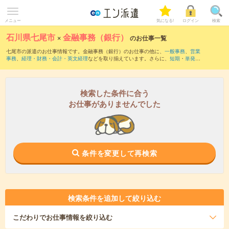
メニュー
気になる!
ログイン
検索
石川県七尾市
×
金融事務（銀行）
のお仕事一覧
七尾市の派遣のお仕事情報です。金融事務（銀行）のお仕事の他に、
一般事務
、
営業
事務
、
経理・財務・会計・英文経理
などを取り揃えています。さらに、
短期
・
単発
な
どの期間や、
職種未経験OK
などのこだわり条件で絞り込んでいただけます。職種辞
典：
金融事務のお仕事とは？とは？
検索した条件に合う
お仕事がありませんでした
条件を変更して再検索
検索条件を追加して絞り込む
こだわり
でお仕事情報を絞り込む