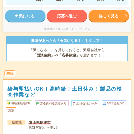
気になる!
応募へ進む
詳しく見る
派遣会社
株式会社テクノ・サービス
興味があったら「★気になる！」をタップ！
「気になる！」を押しておくと、派遣会社から
「面談確約」
や
「応募歓迎」
が届きます！
未読
給与即払いOK！高時給！土日休み！製品の検
査作業など
職種未経験OK
交通費別途支給あり
土日祝日が休み
WEB登録OK
派遣
富山県砺波市
勤務地
東野尻駅から車6分