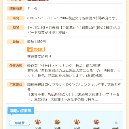
月～金
曜日頻度
8:30～17:009:00～17:00※表記のうち実働7時間45分です。
時間
1ヶ月以上3ヶ月未満【ご応募から1週間以内(最短2日目)のス
期間
ピード就業が可能】即日～
時給1150円
時給
交通費
交通費支給有り
軽作業（仕分け・ピッキング・検品、商品管理）
仕事内容
布生地（自動車部品のゴム製品の芯になる）の寸法検査、カ
ット、梱包、箱詰めをお願いします。(派遣)残業…
職種未経験OK / ブランクOK / パソコンスキル不要 / 英語力不
応募資格
要
【来社不要、WEB登録OK！】〇未経験大歓迎！〇フリータ
ー、主婦(夫) 大歓迎！ ※お仕事の掛け持ち…
職場の雰囲気
年齢層
20代
30代
40代
50代
60代