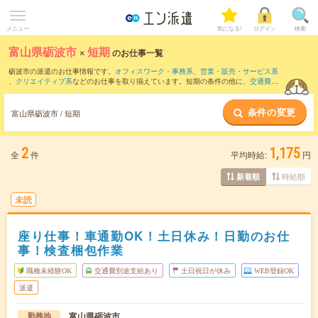
メニュー
気になる!
ログイン
検索
富山県砺波市
×
短期
のお仕事一覧
砺波市の派遣のお仕事情報です。
オフィスワーク・事務系
、
営業・販売・サービス系
、
クリエイティブ系
などのお仕事を取り揃えています。短期の条件の他に、
交通費別
途支給あり
、
職種未経験OK
、
残業なし
などでもお探し頂けます。
条件の変更
富山県砺波市 / 短期
2
1,175
全
件
平均時給:
円
時給順
新着順
未読
座り仕事！車通勤OK！土日休み！日勤のお仕
事！検査梱包作業
職種未経験OK
交通費別途支給あり
土日祝日が休み
WEB登録OK
派遣
富山県砺波市
勤務地