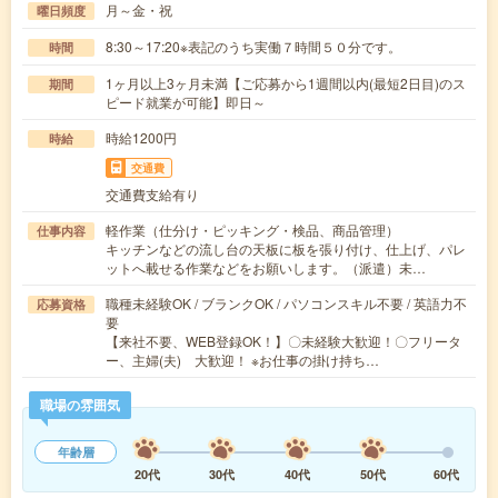
月～金・祝
曜日頻度
8:30～17:20※表記のうち実働７時間５０分です。
時間
1ヶ月以上3ヶ月未満【ご応募から1週間以内(最短2日目)のス
期間
ピード就業が可能】即日～
時給1200円
時給
交通費
交通費支給有り
軽作業（仕分け・ピッキング・検品、商品管理）
仕事内容
キッチンなどの流し台の天板に板を張り付け、仕上げ、パレ
ットへ載せる作業などをお願いします。（派遣）未…
職種未経験OK / ブランクOK / パソコンスキル不要 / 英語力不
応募資格
要
【来社不要、WEB登録OK！】〇未経験大歓迎！〇フリータ
ー、主婦(夫) 大歓迎！ ※お仕事の掛け持ち…
職場の雰囲気
年齢層
20代
30代
40代
50代
60代