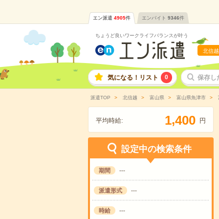
エン派遣
4905
件
エンバイト
9346
件
ちょうど良いワークライフバランスが叶う
北信越
気になる！リスト
0
保存し
派遣TOP
北信越
富山県
富山県魚津市
,
1
4
0
0
平均時給:
円
設定中の検索条件
期間
---
派遣形式
---
時給
---