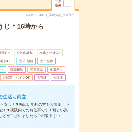
一括
応募
No.MCEH401₋1_富山労災_看護助手
うじ＊16時から
新卒OK
複数名募集
友達と一緒OK
B登録OK
週5日勤務
土日祝休
OK
医療福祉
交費支給
車通勤可
自転車・バイクOK
看護師
介護士
で生活も両立
るから安心＊▼幅広い年齢の方を大募集！小
能！▼病院内でのお仕事です！難しい業
などがございましたらご相談下さい！