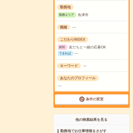
勤務地
魚津市
勤務エリア
職種
---
こだわりINDEX
友だちと一緒の応募OK
絶対
---
できれば
キーワード
---
あなたのプロフィール
---
条件の変更
他の検索結果を見る
勤務地でお仕事情報をさがす