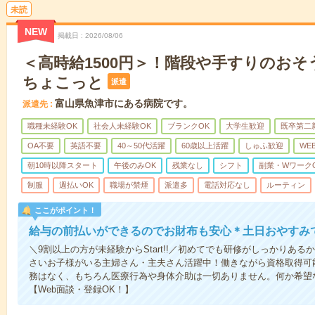
未読
NEW
掲載日
2026/08/06
＜高時給1500円＞！階段や手すりのおそ
ちょこっと
派遣
富山県魚津市にある病院です。
派遣先
職種未経験OK
社会人未経験OK
ブランクOK
大学生歓迎
既卒第二
OA不要
英語不要
40～50代活躍
60歳以上活躍
しゅふ歓迎
WE
朝10時以降スタート
午後のみOK
残業なし
シフト
副業・Wワーク
制服
週払いOK
職場が禁煙
派遣多
電話対応なし
ルーティン
ここがポイント！
給与の前払いができるのでお財布も安心＊土日おやすみ
＼9割以上の方が未経験からStart!!／初めてでも研修がしっかりあ
さいお子様がいる主婦さん・主夫さん活躍中！働きながら資格取得可
務はなく、もちろん医療行為や身体介助は一切ありません。何か希望
【Web面談・登録OK！】