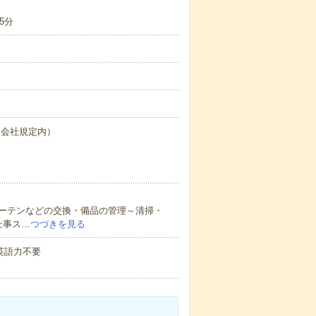
5分
（会社規定内）
ーテンなどの交換・備品の管理～清掃・
仕事ス…
つづきを見る
 英語力不要