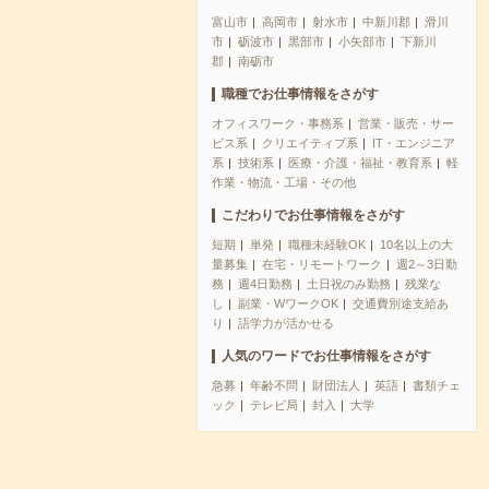
富山市
高岡市
射水市
中新川郡
滑川
市
砺波市
黒部市
小矢部市
下新川
郡
南砺市
職種でお仕事情報をさがす
オフィスワーク・事務系
営業・販売・サー
ビス系
クリエイティブ系
IT・エンジニア
系
技術系
医療・介護・福祉・教育系
軽
作業・物流・工場・その他
こだわりでお仕事情報をさがす
短期
単発
職種未経験OK
10名以上の大
量募集
在宅・リモートワーク
週2～3日勤
務
週4日勤務
土日祝のみ勤務
残業な
し
副業・WワークOK
交通費別途支給あ
り
語学力が活かせる
人気のワードでお仕事情報をさがす
急募
年齢不問
財団法人
英語
書類チェ
ック
テレビ局
封入
大学