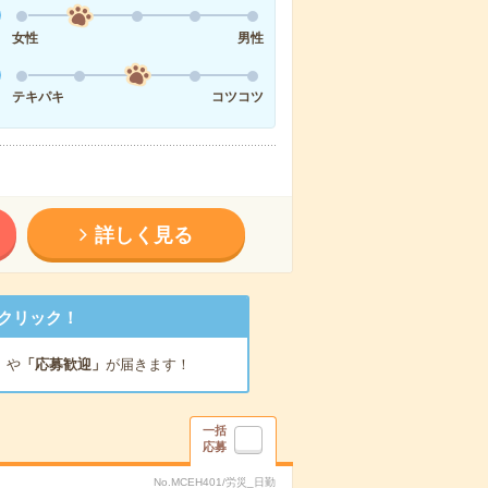
女性
男性
テキパキ
コツコツ
詳しく見る
クリック！
」
や
「応募歓迎」
が届きます！
一括
応募
No.MCEH401/労災_日勤