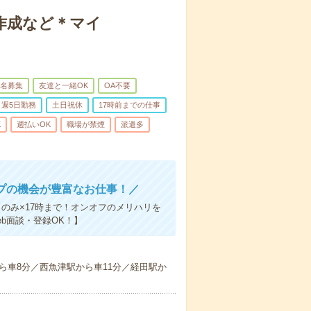
作成など＊マイ
名募集
友達と一緒OK
OA不要
週5日勤務
土日祝休
17時前までの仕事
K
週払いOK
職場が禁煙
派遣多
プの機会が豊富なお仕事！／
のみ×17時まで！オンオフのメリハリを
b面談・登録OK！】
ら車8分／西魚津駅から車11分／経田駅か