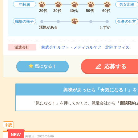
年齢層
男女比率
20代
30代
40代
50代
60代
職場の様子
仕事の仕方
活気がある
しずか
株式会社ルフト・メディカルケア 北陸オフィス
派遣会社
応募する
気になる！
興味があったら「★気になる！」を
「気になる！」を押しておくと、派遣会社から
「面談確約
未読
NEW
掲載日
2026/08/06