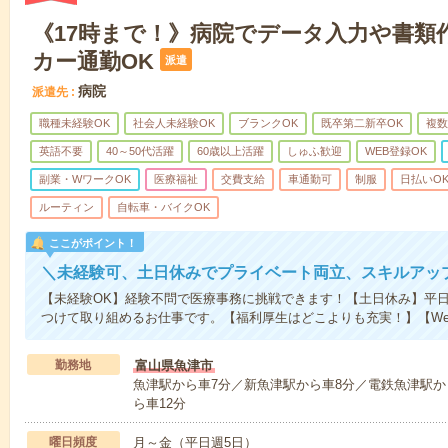
《17時まで！》病院でデータ入力や書類
カー通勤OK
派遣
病院
派遣先
職種未経験OK
社会人未経験OK
ブランクOK
既卒第二新卒OK
複数
英語不要
40～50代活躍
60歳以上活躍
しゅふ歓迎
WEB登録OK
副業・WワークOK
医療福祉
交費支給
車通勤可
制服
日払いO
ルーティン
自転車・バイクOK
ここがポイント！
＼未経験可、土日休みでプライベート両立、スキルアッ
【未経験OK】経験不問で医療事務に挑戦できます！【土日休み】平日
つけて取り組めるお仕事です。【福利厚生はどこよりも充実！】【We
勤務地
富山県魚津市
魚津駅から車7分／新魚津駅から車8分／電鉄魚津駅か
ら車12分
曜日頻度
月～金（平日週5日）