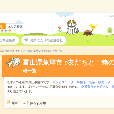
ヘル
版
エリア変更
た希望条件
お気に入りの派遣会社
富山県魚津市 友だちと一緒の応募OKの派遣の仕事一覧
富山県魚津市
友だちと一緒の
で
報一覧
魚津市の派遣のお仕事情報です。
オフィスワーク・事務系
、
営業・販売・サー
揃えています。友だちと一緒の応募OKの条件の他に、
交通費別途支給あり
、
取り揃えています。
2
1
2
件中
～
件を表示中