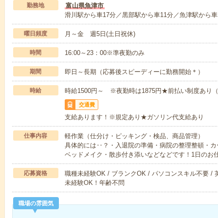
勤務地
富山県魚津市
滑川駅から車17分／黒部駅から車11分／魚津駅から車
曜日頻度
月～金 週5日(土日祝休)
時間
16:00～23：00※準夜勤のみ
期間
即日～長期（応募後スピーディーに勤務開始＊）
時給
時給1500円～ ※夜勤時は1875円★前払い制度あり
交通費
支給あります！※規定あり★ガソリン代支給あり
仕事内容
軽作業（仕分け・ピッキング・検品、商品管理）
具体的には‥？・入退院の準備・病院の整理整頓・カ
ベッドメイク・散歩付き添いなどなどです！1日のお
応募資格
職種未経験OK / ブランクOK / パソコンスキル不要 /
未経験OK！年齢不問
職場の雰囲気