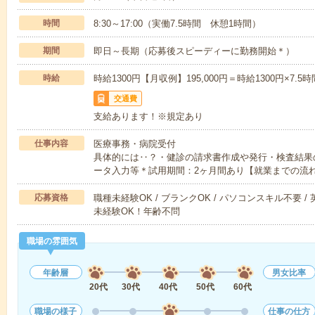
時間
8:30～17:00（実働7.5時間 休憩1時間）
期間
即日～長期（応募後スピーディーに勤務開始＊）
時給
時給1300円【月収例】195,000円＝時給1300円×7
交通費
支給あります！※規定あり
仕事内容
医療事務・病院受付
具体的には‥？・健診の請求書作成や発行・検査結果
ータ入力等＊試用期間：2ヶ月間あり【就業までの流
応募資格
職種未経験OK / ブランクOK / パソコンスキル不要 /
未経験OK！年齢不問
職場の雰囲気
年齢層
男女比率
20代
30代
40代
50代
60代
職場の様子
仕事の仕方