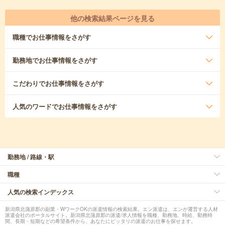
他の検索結果ページを見る
職種
でお仕事情報をさがす
勤務地
でお仕事情報をさがす
こだわり
でお仕事情報をさがす
人気のワード
でお仕事情報をさがす
勤務地 / 路線・駅
職種
人気の検索インデックス
新潟県北蒲原郡の副業・WワークOKの派遣情報の検索結果。エン派遣は、エンが運営する人材
派遣会社のポータルサイト。新潟県北蒲原郡の派遣/求人情報を職種、勤務地、時給、勤務時
間、長期・短期などの希望条件から、あなたにピッタリの派遣のお仕事を探せます。