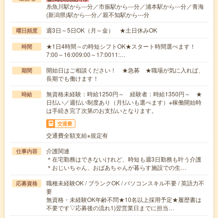
糸魚川駅から---分／市振駅から---分／浦本駅から---分／青海
(新潟県)駅から---分／親不知駅から---分
週3日～5日OK（月～金） ★土日休みOK
曜日頻度
★1日4時間～の時短シフトOK★スタート時間選べます！
時間
7:00～16:009:00～17:0011:…
開始日はご相談ください！ ★急募 ★職場が気に入れば、
期間
長期でも働けます！
無資格未経験：時給1250円～ 経験者：時給1350円～ ★
時給
日払い／週払い制度あり（月払いも選べます）※稼働開始時
は手続き完了次第のお支払いとなります。
交通費
交通費全額支給※規定有
介護関連
仕事内容
＊在宅勤務はできないけれど、時短も週3日勤務も叶う介護
＊おじいちゃん、おばあちゃんが暮らす施設での生…
職種未経験OK / ブランクOK / パソコンスキル不要 / 英語力不
応募資格
要
無資格・未経験OK年齢不問★10名以上採用予定★履歴書は
不要です▽応募後の流れ1)翌営業日までに担当…