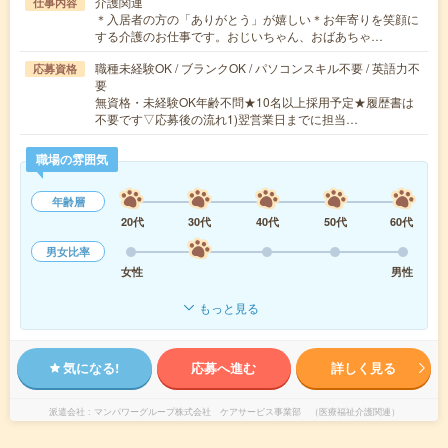
介護関連
仕事内容
＊入居者の方の「ありがとう」が嬉しい＊お年寄りを笑顔に
する介護のお仕事です。おじいちゃん、おばあちゃ…
職種未経験OK / ブランクOK / パソコンスキル不要 / 英語力不
応募資格
要
無資格・未経験OK年齢不問★10名以上採用予定★履歴書は
不要です▽応募後の流れ1)翌営業日までに担当…
職場の雰囲気
年齢層
20代
30代
40代
50代
60代
男女比率
女性
男性
もっと見る
気になる!
応募へ進む
詳しく見る
派遣会社
マンパワーグループ株式会社 ケアサービス事業部 （医療福祉介護関連）