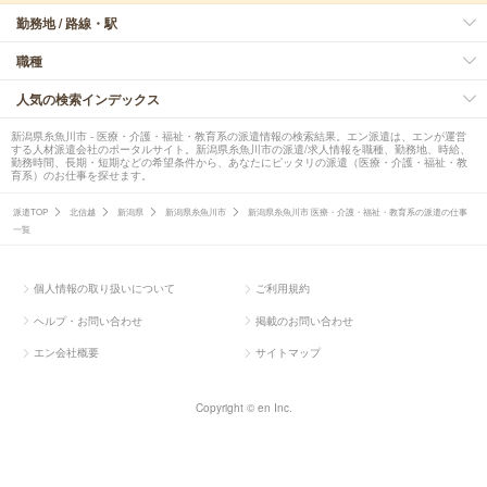
勤務地 / 路線・駅
職種
人気の検索インデックス
新潟県糸魚川市 - 医療・介護・福祉・教育系の派遣情報の検索結果。エン派遣は、エンが運営
する人材派遣会社のポータルサイト。新潟県糸魚川市の派遣/求人情報を職種、勤務地、時給、
勤務時間、長期・短期などの希望条件から、あなたにピッタリの派遣（医療・介護・福祉・教
育系）のお仕事を探せます。
派遣TOP
北信越
新潟県
新潟県糸魚川市
新潟県糸魚川市 医療・介護・福祉・教育系の派遣の仕事
一覧
個人情報の取り扱いについて
ご利用規約
ヘルプ・お問い合わせ
掲載のお問い合わせ
エン会社概要
サイトマップ
Copyright © en Inc.