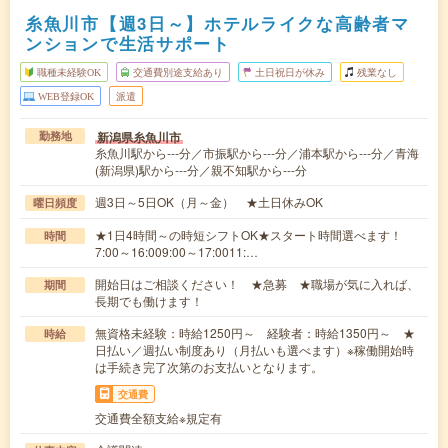
糸魚川市【週3日～】ホテルライクな高齢者マ
ンションで生活サポート
職種未経験OK
交通費別途支給あり
土日祝日が休み
残業なし
WEB登録OK
派遣
新潟県糸魚川市
勤務地
糸魚川駅から---分／市振駅から---分／浦本駅から---分／青海
(新潟県)駅から---分／親不知駅から---分
週3日～5日OK（月～金） ★土日休みOK
曜日頻度
★1日4時間～の時短シフトOK★スタート時間選べます！
時間
7:00～16:009:00～17:0011:…
開始日はご相談ください！ ★急募 ★職場が気に入れば、
期間
長期でも働けます！
無資格未経験：時給1250円～ 経験者：時給1350円～ ★
時給
日払い／週払い制度あり（月払いも選べます）※稼働開始時
は手続き完了次第のお支払いとなります。
交通費
交通費全額支給※規定有