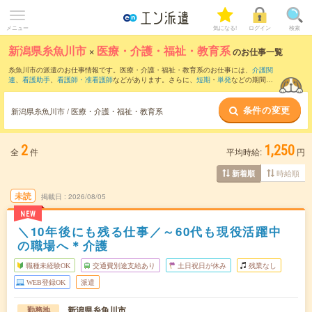
メニュー
気になる!
ログイン
検索
新潟県糸魚川市
×
医療・介護・福祉・教育系
のお仕事一覧
糸魚川市の派遣のお仕事情報です。医療・介護・福祉・教育系のお仕事には、
介護関
連
、
看護助手
、
看護師・准看護師
などがあります。さらに、
短期
・
単発
などの期間
や、
職種未経験OK
などのこだわり条件で絞り込んでいただけます。
条件の変更
新潟県糸魚川市 / 医療・介護・福祉・教育系
2
1,250
全
件
平均時給:
円
時給順
新着順
未読
掲載日
2026/08/05
NEW
＼10年後にも残る仕事／～60代も現役活躍中
の職場へ＊介護
職種未経験OK
交通費別途支給あり
土日祝日が休み
残業なし
WEB登録OK
派遣
新潟県糸魚川市
勤務地