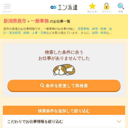
メニュー
気になる!
ログイン
検索
新潟県燕市
×
一般事務
のお仕事一覧
燕市の派遣のお仕事情報です。一般事務のお仕事の他に、
営業事務
、
経理・財務・会
計・英文経理
、
総務・人事・労務
などを取り揃えています。さらに、
短期
・
単発
など
の期間や、
職種未経験OK
などのこだわり条件で絞り込んでいただけます。職種辞典：
一般事務のお仕事とは？とは？
検索した条件に合う
お仕事がありませんでした
条件を変更して再検索
検索条件を追加して絞り込む
こだわり
でお仕事情報を絞り込む