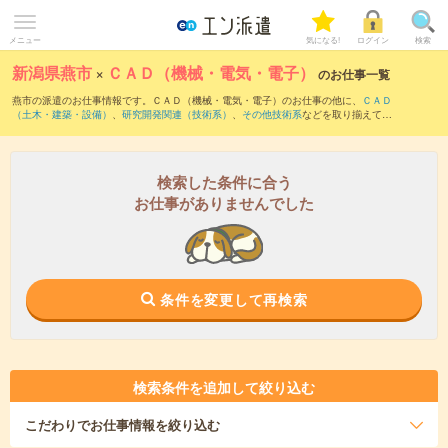
メニュー
気になる!
ログイン
検索
新潟県燕市
×
ＣＡＤ（機械・電気・電子）
のお仕事一覧
燕市の派遣のお仕事情報です。ＣＡＤ（機械・電気・電子）のお仕事の他に、
ＣＡＤ
（土木・建築・設備）
、
研究開発関連（技術系）
、
その他技術系
などを取り揃えてい
ます。さらに、
短期
・
単発
などの期間や、
職種未経験OK
などのこだわり条件で絞り込
んでいただけます。職種辞典：
ＣＡＤ（機械・電気・電子）のお仕事とは？とは？
検索した条件に合う
お仕事がありませんでした
条件を変更して再検索
検索条件を追加して絞り込む
こだわり
でお仕事情報を絞り込む