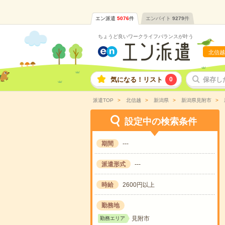
エン派遣
5076
件
エンバイト
9279
件
ちょうど良いワークライフバランスが叶う
北信越
気になる！リスト
0
保存し
派遣TOP
北信越
新潟県
新潟県見附市
設定中の検索条件
期間
---
派遣形式
---
時給
2600円以上
勤務地
見附市
勤務エリア