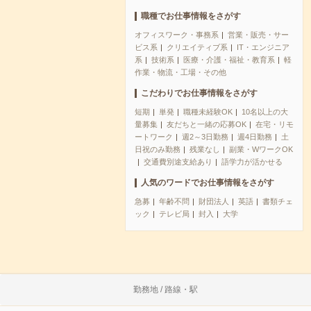
職種でお仕事情報をさがす
オフィスワーク・事務系
営業・販売・サー
ビス系
クリエイティブ系
IT・エンジニア
系
技術系
医療・介護・福祉・教育系
軽
作業・物流・工場・その他
こだわりでお仕事情報をさがす
短期
単発
職種未経験OK
10名以上の大
量募集
友だちと一緒の応募OK
在宅・リモ
ートワーク
週2～3日勤務
週4日勤務
土
日祝のみ勤務
残業なし
副業・WワークOK
交通費別途支給あり
語学力が活かせる
人気のワードでお仕事情報をさがす
急募
年齢不問
財団法人
英語
書類チェ
ック
テレビ局
封入
大学
勤務地 / 路線・駅