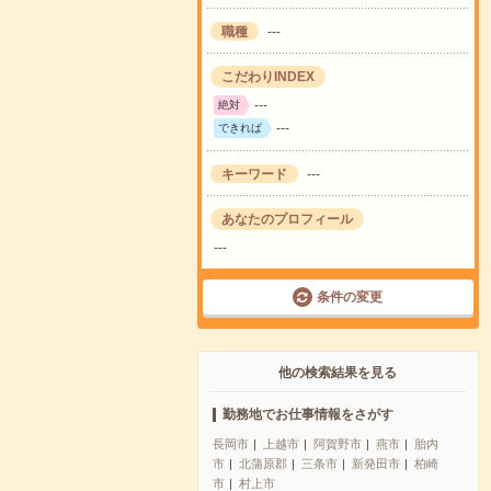
職種
---
こだわりINDEX
---
絶対
---
できれば
キーワード
---
あなたのプロフィール
---
条件の変更
他の検索結果を見る
勤務地でお仕事情報をさがす
長岡市
上越市
阿賀野市
燕市
胎内
市
北蒲原郡
三条市
新発田市
柏崎
市
村上市