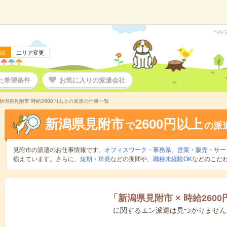
ヘル
版
エリア変更
た希望条件
お気に入りの派遣会社
新潟県見附市 時給2600円以上の派遣の仕事一覧
新潟県見附市
2600円以上
で
の派
見附市の派遣のお仕事情報です。
オフィスワーク・事務系
、
営業・販売・サー
揃えています。さらに、
短期
・
単発
などの期間や、
職種未経験OK
などのこだ
「
新潟県見附市
×
時給260
に関するエン派遣は見つかりません