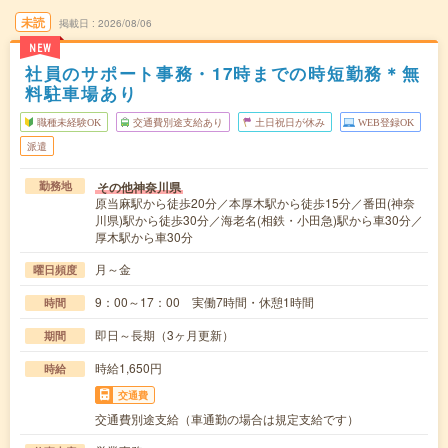
未読
掲載日
2026/08/06
NEW
社員のサポート事務・17時までの時短勤務＊無
料駐車場あり
職種未経験OK
交通費別途支給あり
土日祝日が休み
WEB登録OK
派遣
その他神奈川県
勤務地
原当麻駅から徒歩20分／本厚木駅から徒歩15分／番田(神奈
川県)駅から徒歩30分／海老名(相鉄・小田急)駅から車30分／
厚木駅から車30分
月～金
曜日頻度
9：00～17：00 実働7時間・休憩1時間
時間
即日～長期（3ヶ月更新）
期間
時給1,650円
時給
交通費
交通費別途支給（車通勤の場合は規定支給です）