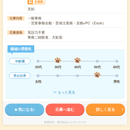
交通費
支給
一般事務
仕事内容
・営業事務全般・受発注業務・庶務※PC（Excel）
英語力不要
応募資格
事務ご経験者、大歓迎
職場の雰囲気
年齢層
20代
30代
40代
50代
60代
男女比率
女性
男性
もっと見る
気になる!
応募へ進む
詳しく見る
派遣会社
株式会社とんがりコラボ