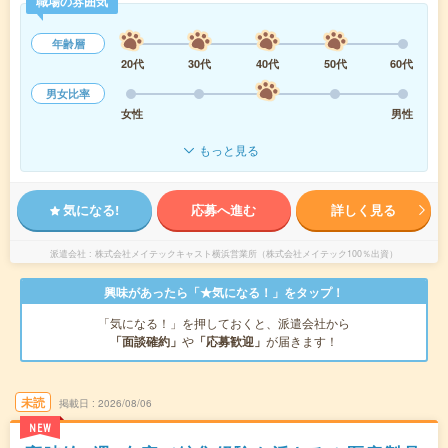
職場の雰囲気
年齢層
20代
30代
40代
50代
60代
男女比率
女性
男性
もっと見る
気になる!
応募へ進む
詳しく見る
派遣会社
株式会社メイテックキャスト横浜営業所（株式会社メイテック100％出資）
興味があったら「★気になる！」をタップ！
「気になる！」を押しておくと、派遣会社から
「面談確約」
や
「応募歓迎」
が届きます！
未読
掲載日
2026/08/06
NEW