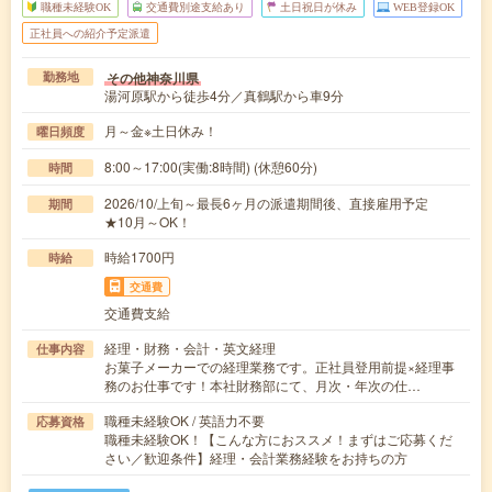
職種未経験OK
交通費別途支給あり
土日祝日が休み
WEB登録OK
正社員への紹介予定派遣
その他神奈川県
勤務地
湯河原駅から徒歩4分／真鶴駅から車9分
月～金※土日休み！
曜日頻度
8:00～17:00(実働:8時間) (休憩60分)
時間
2026/10/上旬～最長6ヶ月の派遣期間後、直接雇用予定
期間
★10月～OK！
時給1700円
時給
交通費
交通費支給
経理・財務・会計・英文経理
仕事内容
お菓子メーカーでの経理業務です。正社員登用前提×経理事
務のお仕事です！本社財務部にて、月次・年次の仕…
職種未経験OK / 英語力不要
応募資格
職種未経験OK！【こんな方におススメ！まずはご応募くだ
さい／歓迎条件】経理・会計業務経験をお持ちの方