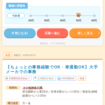
職場の雰囲気
年齢層
20代
30代
40代
50代
60代
気になる!
応募へ進む
詳しく見る
派遣会社
アデコ株式会社
未読
掲載日
2026/08/03
【ちょっとの事務経験でOK・車通勤OK】大手
メーカでの事務
交通費別途支給あり
土日祝日が休み
WEB登録OK
派遣
その他神奈川県
勤務地
原当麻駅から車25分／本厚木駅からバス35分／海老名(相模
線)駅からバス35分
月～金
曜日頻度