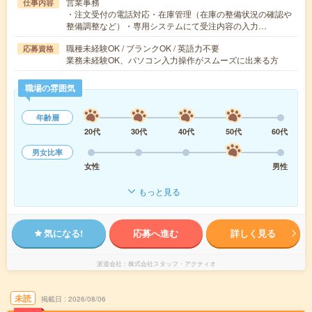
営業事務
仕事内容
・注文受付の電話対応・在庫管理（在庫の整備状況の確認や
整備調整など）・専用システムにて受注内容の入力…
職種未経験OK / ブランクOK / 英語力不要
応募資格
業務未経験OK、パソコン入力操作がスムーズに出来る方
職場の雰囲気
年齢層
20代
30代
40代
50代
60代
男女比率
女性
男性
もっと見る
気になる!
応募へ進む
詳しく見る
派遣会社
株式会社スタッフ・アクティオ
未読
掲載日
2026/08/06