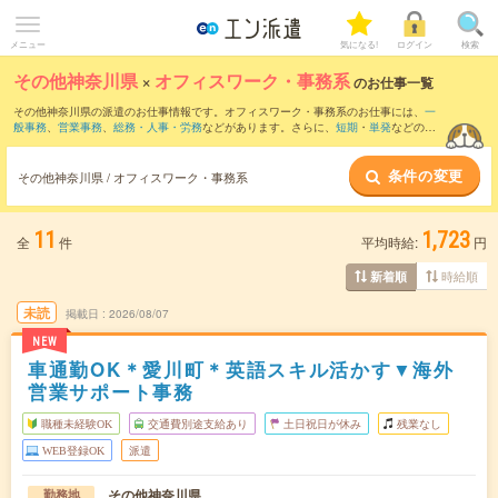
メニュー
気になる!
ログイン
検索
その他神奈川県
×
オフィスワーク・事務系
のお仕事一覧
その他神奈川県の派遣のお仕事情報です。オフィスワーク・事務系のお仕事には、
一
般事務
、
営業事務
、
総務・人事・労務
などがあります。さらに、
短期
・
単発
などの期
間や、
職種未経験OK
などのこだわり条件で絞り込んでいただけます。
条件の変更
その他神奈川県 / オフィスワーク・事務系
11
1,723
全
件
平均時給:
円
時給順
新着順
未読
掲載日
2026/08/07
NEW
車通勤OK＊愛川町＊英語スキル活かす▼海外
営業サポート事務
職種未経験OK
交通費別途支給あり
土日祝日が休み
残業なし
WEB登録OK
派遣
その他神奈川県
勤務地