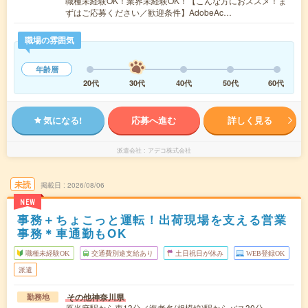
職種未経験OK！業界未経験OK！【こんな方におススメ！ま
ずはご応募ください／歓迎条件】AdobeAc…
職場の雰囲気
年齢層
20代
30代
40代
50代
60代
気になる!
応募へ進む
詳しく見る
派遣会社
アデコ株式会社
未読
掲載日
2026/08/06
NEW
事務＋ちょこっと運転！出荷現場を支える営業
事務＊車通勤もOK
職種未経験OK
交通費別途支給あり
土日祝日が休み
WEB登録OK
派遣
その他神奈川県
勤務地
原当麻駅から車13分／海老名(相模線)駅からバス30分