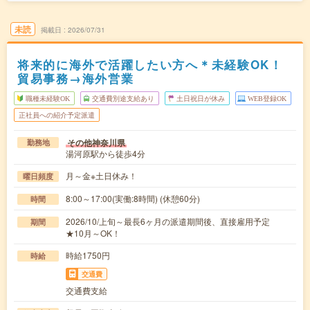
未読
掲載日
2026/07/31
将来的に海外で活躍したい方へ＊未経験OK！
貿易事務→海外営業
職種未経験OK
交通費別途支給あり
土日祝日が休み
WEB登録OK
正社員への紹介予定派遣
その他神奈川県
勤務地
湯河原駅から徒歩4分
月～金※土日休み！
曜日頻度
8:00～17:00(実働:8時間) (休憩60分)
時間
2026/10/上旬～最長6ヶ月の派遣期間後、直接雇用予定
期間
★10月～OK！
時給1750円
時給
交通費
交通費支給