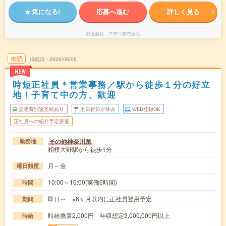
気になる!
応募へ進む
詳しく見る
派遣会社
アデコ株式会社
未読
掲載日
2026/08/06
NEW
時短正社員＊営業事務／駅から徒歩１分の好立
地！子育て中の方、歓迎
交通費別途支給あり
土日祝日が休み
WEB登録OK
正社員への紹介予定派遣
その他神奈川県
勤務地
相模大野駅から徒歩1分
月～金
曜日頻度
10:00～16:00(実働6時間)
時間
即日～ ※6ヶ月以内に正社員登用予定
期間
時給換算2,000円 年収想定3,000,000円以上
時給