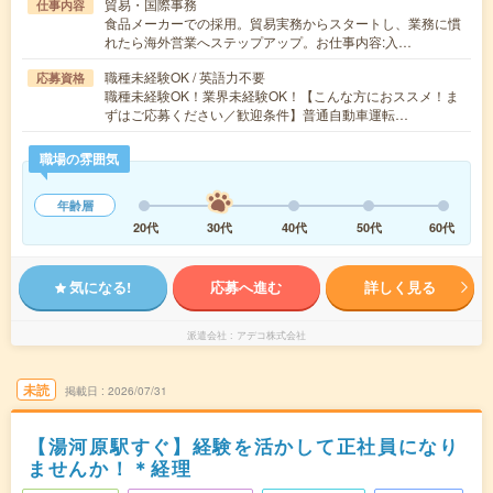
貿易・国際事務
仕事内容
食品メーカーでの採用。貿易実務からスタートし、業務に慣
れたら海外営業へステップアップ。お仕事内容:入…
職種未経験OK / 英語力不要
応募資格
職種未経験OK！業界未経験OK！【こんな方におススメ！ま
ずはご応募ください／歓迎条件】普通自動車運転…
職場の雰囲気
年齢層
20代
30代
40代
50代
60代
気になる!
応募へ進む
詳しく見る
派遣会社
アデコ株式会社
未読
掲載日
2026/07/31
【湯河原駅すぐ】経験を活かして正社員になり
ませんか！＊経理