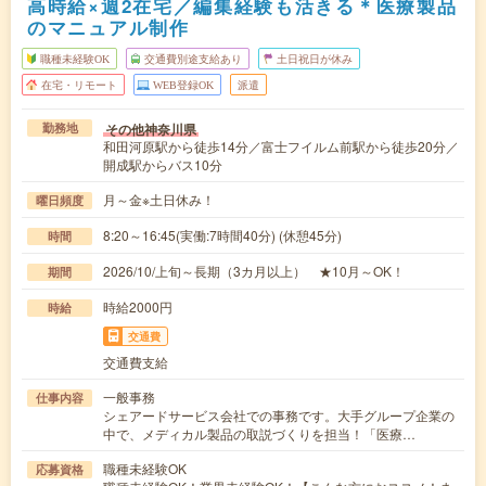
高時給×週2在宅／編集経験も活きる＊医療製品
のマニュアル制作
職種未経験OK
交通費別途支給あり
土日祝日が休み
在宅・リモート
WEB登録OK
派遣
その他神奈川県
勤務地
和田河原駅から徒歩14分／富士フイルム前駅から徒歩20分／
開成駅からバス10分
月～金※土日休み！
曜日頻度
8:20～16:45(実働:7時間40分) (休憩45分)
時間
2026/10/上旬～長期（3カ月以上） ★10月～OK！
期間
時給2000円
時給
交通費
交通費支給
一般事務
仕事内容
シェアードサービス会社での事務です。大手グループ企業の
中で、メディカル製品の取説づくりを担当！「医療…
職種未経験OK
応募資格