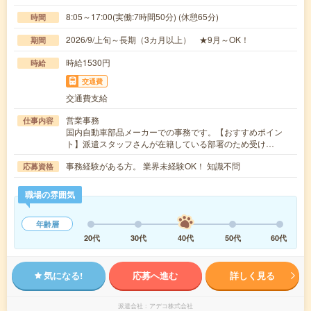
8:05～17:00(実働:7時間50分) (休憩65分)
時間
2026/9/上旬～長期（3カ月以上） ★9月～OK！
期間
時給1530円
時給
交通費
交通費支給
営業事務
仕事内容
国内自動車部品メーカーでの事務です。【おすすめポイン
ト】派遣スタッフさんが在籍している部署のため受け…
事務経験がある方。 業界未経験OK！ 知識不問
応募資格
職場の雰囲気
年齢層
20代
30代
40代
50代
60代
気になる!
応募へ進む
詳しく見る
派遣会社
アデコ株式会社