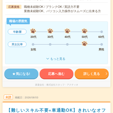
職種未経験OK / ブランクOK / 英語力不要
応募資格
業務未経験OK、パソコン入力操作がスムーズに出来る方
職場の雰囲気
年齢層
20代
30代
40代
50代
60代
男女比率
女性
男性
もっと見る
気になる!
応募へ進む
詳しく見る
派遣会社
株式会社スタッフ・アクティオ
未読
掲載日
2026/08/03
【難しいスキル不要×車通勤OK】きれいなオフ