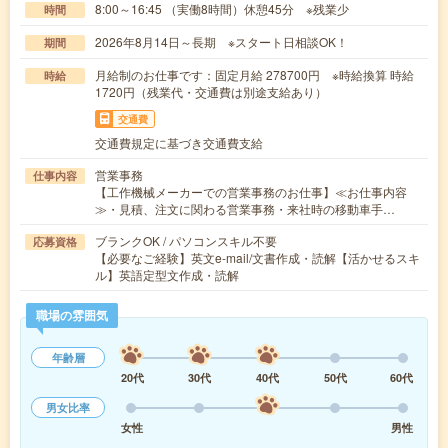
8:00～16:45 （実働8時間）休憩45分 ※残業少
時間
2026年8月14日～長期 ※スタート日相談OK！
期間
月給制のお仕事です：固定月給 278700円 ※時給換算 時給
時給
1720円（残業代・交通費は別途支給あり）
交通費
交通費規定に基づき交通費支給
営業事務
仕事内容
【工作機械メーカーでの営業事務のお仕事】≪お仕事内容
≫・見積、注文に関わる営業事務・来社時の移動車手…
ブランクOK / パソコンスキル不要
応募資格
【必要なご経験】英文e-mail/文書作成・読解【活かせるスキ
ル】英語定型文作成・読解
職場の雰囲気
年齢層
20代
30代
40代
50代
60代
男女比率
女性
男性