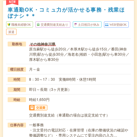
NEW
車通勤OK・コミュ力が活かせる事務・残業ほ
ぼナシ＊＊
職種未経験OK
交通費別途支給あり
土日祝日が休み
WEB登録OK
派遣
その他神奈川県
勤務地
原当麻駅から徒歩20分／本厚木駅から徒歩15分／番田(神奈
川県)駅から徒歩30分／海老名(相鉄・小田急)駅から車30分／
厚木駅から車30分
月～金
曜日頻度
8：30～17：30 実働8時間・休憩1時間
時間
即日～長期（3ヶ月更新）
期間
時給1,650円
時給
交通費
交通費別途支給（車通勤の場合は規定支給です）
一般事務
仕事内容
・注文受付の電話対応・在庫管理（在庫の整備状況の確認や
整備調整など）・専用システムにて受注内容の入力…