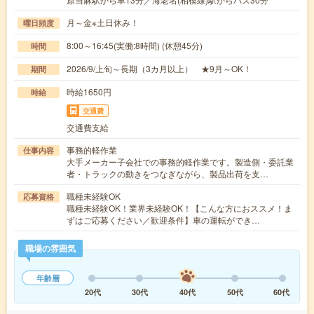
月～金※土日休み！
曜日頻度
8:00～16:45(実働:8時間) (休憩45分)
時間
2026/9/上旬～長期（3カ月以上） ★9月～OK！
期間
時給1650円
時給
交通費
交通費支給
事務的軽作業
仕事内容
大手メーカー子会社での事務的軽作業です。製造側・委託業
者・トラックの動きをつなぎながら、製品出荷を支…
職種未経験OK
応募資格
職種未経験OK！業界未経験OK！【こんな方におススメ！ま
ずはご応募ください／歓迎条件】車の運転ができ…
職場の雰囲気
年齢層
20代
30代
40代
50代
60代