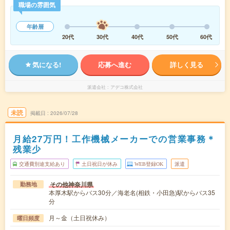
職場の雰囲気
年齢層
20代
30代
40代
50代
60代
気になる!
応募へ進む
詳しく見る
派遣会社
アデコ株式会社
未読
掲載日
2026/07/28
月給27万円！工作機械メーカーでの営業事務＊
残業少
交通費別途支給あり
土日祝日が休み
WEB登録OK
派遣
その他神奈川県
勤務地
本厚木駅からバス30分／海老名(相鉄・小田急)駅からバス35
分
月～金（土日祝休み）
曜日頻度