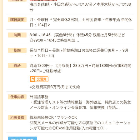
海老名(相鉄・小田急)駅からバス37分／本厚木駅からバス38
分
月～金曜日 ＊完全週休2日制、土日祝 夏季・年末年始 年間休
曜日頻度
日：124日♪
8:00～16:45 （実働8時間）休憩45分 残業は月5時間ほど
時間
◎※9:00～16:45に時短相談…
長期＊即日～長期 ※開始時期はお気軽に調整〇(8月～・9月
期間
～・10月～〇)
時給1800円～ 【月収例】28.8万円＝時給1800円×実働8時間
時給
×20日※ご経験考慮
交通費
※交通費実費3万円/月まで支給
外国語事務
仕事内容
・受注管理リスト等の情報更新・海外拠点、特約店との英文
メール対応・オンライン会議参加、情報交換（英語…
職種未経験OK / ブランクOK
応募資格
◎英文メールの作成が可能な方◎英語でのコミュニケーショ
ンが可能な方◎Excel使用経験(入力程度でO…