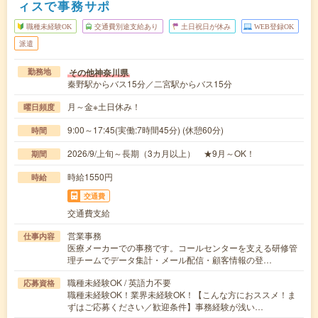
ィスで事務サポ
職種未経験OK
交通費別途支給あり
土日祝日が休み
WEB登録OK
派遣
その他神奈川県
勤務地
秦野駅からバス15分／二宮駅からバス15分
月～金※土日休み！
曜日頻度
9:00～17:45(実働:7時間45分) (休憩60分)
時間
2026/9/上旬～長期（3カ月以上） ★9月～OK！
期間
時給1550円
時給
交通費
交通費支給
営業事務
仕事内容
医療メーカーでの事務です。コールセンターを支える研修管
理チームでデータ集計・メール配信・顧客情報の登…
職種未経験OK / 英語力不要
応募資格
職種未経験OK！業界未経験OK！【こんな方におススメ！ま
ずはご応募ください／歓迎条件】事務経験が浅い…