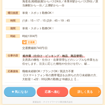
海老名(相模線)駅からバス24分／本厚木駅からバス29分／原
当麻駅から---分／上溝駅から---分
単発・スポット勤務OK！
曜日頻度
(1)8：15～17：15 (2)9：45～19：45
時間
単発・スポット勤務OK！
期間
時給1304円
時給
交通費
交通費補助740円/日
軽作業（仕分け・ピッキング・検品、商品管理）
仕事内容
文房具の梱包・仕分け・在庫管理などのシンプルな作業をお
任せします。注文に応じた梱包や仕分けを行い、破…
職種未経験OK / ブランクOK / 英語力不要
応募資格
◎スマートフォン等の携帯電話をお持ちの方◎未経験の方、
大歓迎！※22：00以降の勤務は18歳以上【…
気になる!
応募へ進む
詳しく見る
派遣会社
テイケイワークス東京株式会社