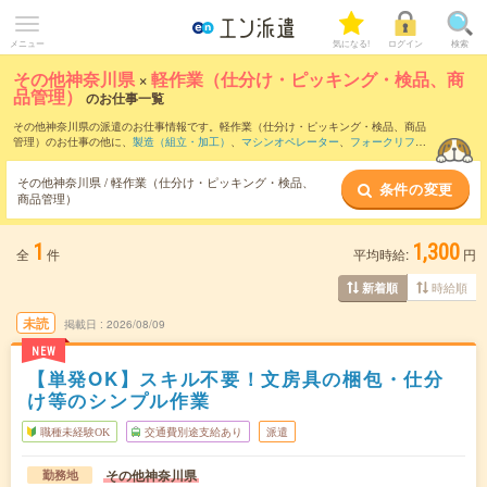
メニュー
気になる!
ログイン
検索
その他神奈川県
×
軽作業（仕分け・ピッキング・検品、商
品管理）
のお仕事一覧
その他神奈川県の派遣のお仕事情報です。軽作業（仕分け・ピッキング・検品、商品
管理）のお仕事の他に、
製造（組立・加工）
、
マシンオペレーター
、
フォークリフト
などを取り揃えています。さらに、
短期
・
単発
などの期間や、
職種未経験OK
などのこ
だわり条件で絞り込んでいただけます。職種辞典：
軽作業（仕分け・ピッキング・検
その他神奈川県 / 軽作業（仕分け・ピッキング・検品、
条件の変更
品、商品管理）のお仕事とは？とは？
商品管理）
1
1,300
全
件
平均時給:
円
時給順
新着順
未読
掲載日
2026/08/09
NEW
【単発OK】スキル不要！文房具の梱包・仕分
け等のシンプル作業
職種未経験OK
交通費別途支給あり
派遣
その他神奈川県
勤務地