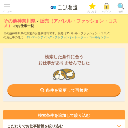
メニュー
気になる!
ログイン
検索
その他神奈川県
×
販売（アパレル・ファッション・コス
メ）
のお仕事一覧
その他神奈川県の派遣のお仕事情報です。販売（アパレル・ファッション・コスメ）
のお仕事の他に、
テレマーケティング・テレフォンオペレーター・コールセンター
、
窓口・ショールーム・カウンター受付
、
営業・企画営業・ラウンダー
などを取り揃え
ています。さらに、
短期
・
単発
などの期間や、
職種未経験OK
などのこだわり条件で絞
り込んでいただけます。職種辞典：
販売（アパレル・ファッション・コスメ）のお仕
事とは？とは？
検索した条件に合う
お仕事がありませんでした
条件を変更して再検索
検索条件を追加して絞り込む
こだわり
でお仕事情報を絞り込む