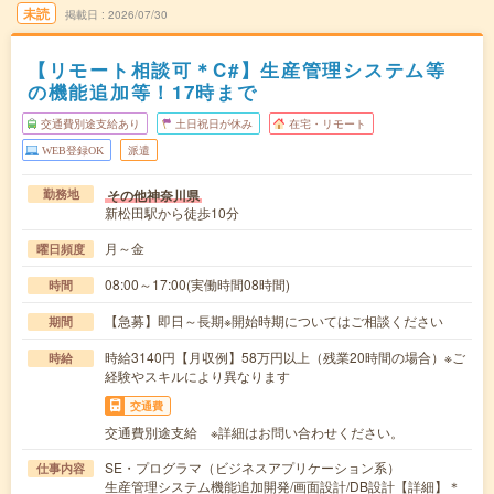
未読
掲載日
2026/07/30
【リモート相談可＊C#】生産管理システム等
の機能追加等！17時まで
交通費別途支給あり
土日祝日が休み
在宅・リモート
WEB登録OK
派遣
その他神奈川県
勤務地
新松田駅から徒歩10分
月～金
曜日頻度
08:00～17:00(実働時間08時間)
時間
【急募】即日～長期※開始時期についてはご相談ください
期間
時給3140円【月収例】58万円以上（残業20時間の場合）※ご
時給
経験やスキルにより異なります
交通費
交通費別途支給 ※詳細はお問い合わせください。
SE・プログラマ（ビジネスアプリケーション系）
仕事内容
生産管理システム機能追加開発/画面設計/DB設計【詳細】＊