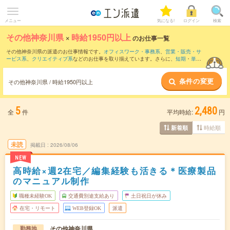
メニュー
気になる!
ログイン
検索
その他神奈川県
×
時給1950円以上
のお仕事一覧
その他神奈川県の派遣のお仕事情報です。
オフィスワーク・事務系
、
営業・販売・サ
ービス系
、
クリエイティブ系
などのお仕事を取り揃えています。さらに、
短期
・
単発
などの期間や、
職種未経験OK
などのこだわり条件で絞り込んでいただけます。
条件の変更
その他神奈川県 / 時給1950円以上
5
2,480
全
件
平均時給:
円
時給順
新着順
未読
掲載日
2026/08/06
NEW
高時給×週2在宅／編集経験も活きる＊医療製品
のマニュアル制作
職種未経験OK
交通費別途支給あり
土日祝日が休み
在宅・リモート
WEB登録OK
派遣
その他神奈川県
勤務地