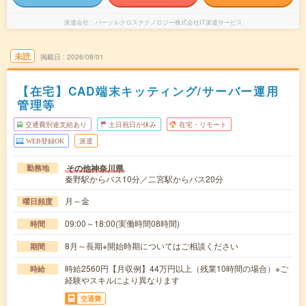
派遣会社
パーソルクロステクノロジー株式会社IT派遣サービス
未読
掲載日
2026/08/01
【在宅】CAD端末キッティング/サーバー運用
管理等
交通費別途支給あり
土日祝日が休み
在宅・リモート
WEB登録OK
派遣
その他神奈川県
勤務地
秦野駅からバス10分／二宮駅からバス20分
月～金
曜日頻度
09:00～18:00(実働時間08時間)
時間
8月～長期※開始時期についてはご相談ください
期間
時給2560円【月収例】44万円以上（残業10時間の場合）※ご
時給
経験やスキルにより異なります
交通費