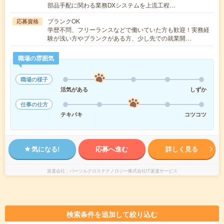
部品手配に関わる業務DXシステムを上流工程…
ブランクOK
応募資格
学歴不問、フリーランスなどで働いていた方も歓迎！実務経
験が浅い方やブランクがある方、少し先での就業開…
職場の雰囲気
職場の様子
活気がある
しずか
仕事の仕方
テキパキ
コツコツ
気になる!
応募へ進む
詳しく見る
派遣会社
パーソルクロステクノロジー株式会社IT派遣サービス
検索条件を追加して絞り込む