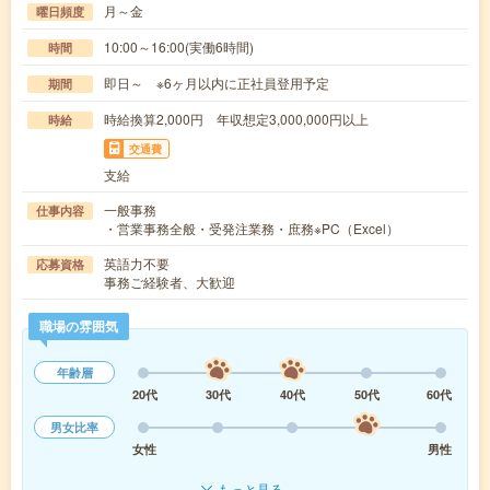
月～金
曜日頻度
10:00～16:00(実働6時間)
時間
即日～ ※6ヶ月以内に正社員登用予定
期間
時給換算2,000円 年収想定3,000,000円以上
時給
交通費
支給
一般事務
仕事内容
・営業事務全般・受発注業務・庶務※PC（Excel）
英語力不要
応募資格
事務ご経験者、大歓迎
職場の雰囲気
年齢層
20代
30代
40代
50代
60代
男女比率
女性
男性
もっと見る