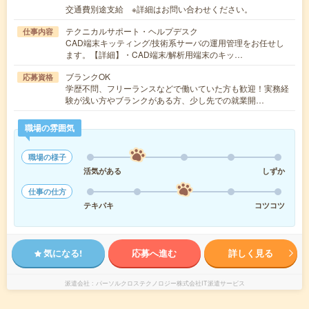
交通費別途支給 ※詳細はお問い合わせください。
テクニカルサポート・ヘルプデスク
仕事内容
CAD端末キッティング/技術系サーバの運用管理をお任せし
ます。【詳細】・CAD端末/解析用端末のキッ…
ブランクOK
応募資格
学歴不問、フリーランスなどで働いていた方も歓迎！実務経
験が浅い方やブランクがある方、少し先での就業開…
職場の雰囲気
職場の様子
活気がある
しずか
仕事の仕方
テキパキ
コツコツ
気になる!
応募へ進む
詳しく見る
派遣会社
パーソルクロステクノロジー株式会社IT派遣サービス