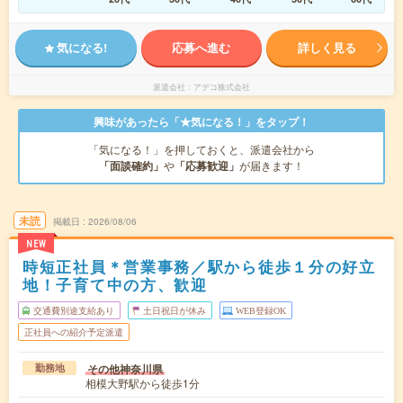
気になる!
応募へ進む
詳しく見る
派遣会社
アデコ株式会社
興味があったら「★気になる！」をタップ！
「気になる！」を押しておくと、派遣会社から
「面談確約」
や
「応募歓迎」
が届きます！
未読
掲載日
2026/08/06
NEW
時短正社員＊営業事務／駅から徒歩１分の好立
地！子育て中の方、歓迎
交通費別途支給あり
土日祝日が休み
WEB登録OK
正社員への紹介予定派遣
その他神奈川県
勤務地
相模大野駅から徒歩1分