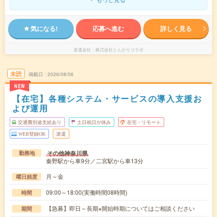
気になる!
応募へ進む
詳しく見る
派遣会社
株式会社とんがりコラボ
未読
掲載日
2026/08/06
NEW
【在宅】各種システム・サービスの導入支援お
よび運用
交通費別途支給あり
土日祝日が休み
在宅・リモート
WEB登録OK
派遣
その他神奈川県
勤務地
秦野駅から車9分／二宮駅から車13分
月～金
曜日頻度
09:00～18:00(実働時間08時間)
時間
【急募】即日～長期※開始時期についてはご相談ください
期間