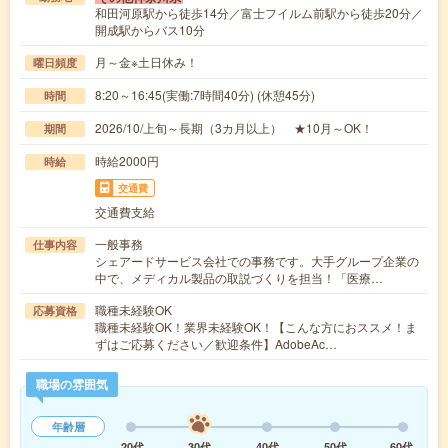
和田河原駅から徒歩14分／富士フイルム前駅から徒歩20分／
開成駅からバス10分
月～金※土日休み！
曜日頻度
8:20～16:45(実働:7時間40分) (休憩45分)
時間
2026/10/上旬～長期（3カ月以上） ★10月～OK！
期間
時給2000円
時給
交通費
交通費支給
一般事務
仕事内容
シェアードサービス会社での事務です。大手グループ企業の
中で、メディカル製品の取説づくりを担当！「医療…
職種未経験OK
応募資格
職種未経験OK！業界未経験OK！【こんな方におススメ！ま
ずはご応募ください／歓迎条件】AdobeAc…
職場の雰囲気
年齢層
20代
30代
40代
50代
60代