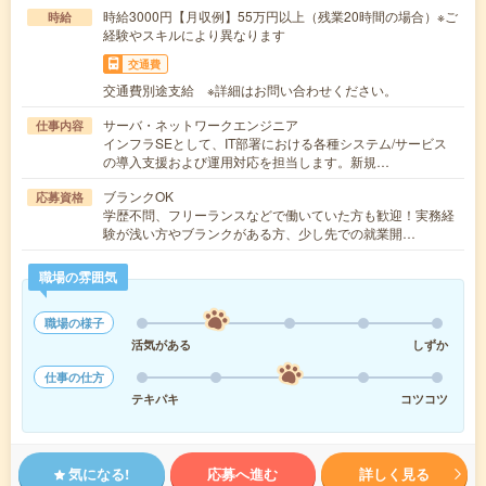
時給3000円【月収例】55万円以上（残業20時間の場合）※ご
時給
経験やスキルにより異なります
交通費
交通費別途支給 ※詳細はお問い合わせください。
サーバ・ネットワークエンジニア
仕事内容
インフラSEとして、IT部署における各種システム/サービス
の導入支援および運用対応を担当します。新規…
ブランクOK
応募資格
学歴不問、フリーランスなどで働いていた方も歓迎！実務経
験が浅い方やブランクがある方、少し先での就業開…
職場の雰囲気
職場の様子
活気がある
しずか
仕事の仕方
テキパキ
コツコツ
気になる!
応募へ進む
詳しく見る