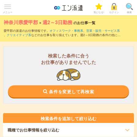
メニュー
気になる!
ログイン
検索
神奈川県愛甲郡
×
週2～3日勤務
のお仕事一覧
愛甲郡の派遣のお仕事情報です。
オフィスワーク・事務系
、
営業・販売・サービス系
、
クリエイティブ系
などのお仕事を取り揃えています。週2～3日勤務の条件の他に、
交通費別途支給あり
、
職種未経験OK
、
友だちと一緒の応募OK
などのこだわり条件も
取り揃えています。
検索した条件に合う
お仕事がありませんでした
条件を変更して再検索
検索条件を追加して絞り込む
職種
でお仕事情報を絞り込む