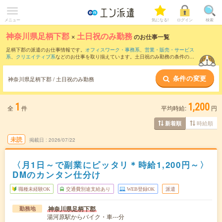
メニュー
気になる!
ログイン
検索
神奈川県足柄下郡
×
土日祝のみ勤務
のお仕事一覧
足柄下郡の派遣のお仕事情報です。
オフィスワーク・事務系
、
営業・販売・サービス
系
、
クリエイティブ系
などのお仕事を取り揃えています。土日祝のみ勤務の条件の他
に、
交通費別途支給あり
、
職種未経験OK
、
友だちと一緒の応募OK
などのこだわり条
件も取り揃えています。
条件の変更
神奈川県足柄下郡 / 土日祝のみ勤務
1
1,200
全
件
平均時給:
円
時給順
新着順
未読
掲載日
2026/07/22
〈月1日～で副業にピッタリ＊時給1,200円～〉
DMのカンタン仕分け
職種未経験OK
交通費別途支給あり
WEB登録OK
派遣
神奈川県足柄下郡
勤務地
湯河原駅からバイク・車---分