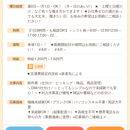
週0日～/月1日～OK！ （月～日のあいだ） ★「土曜と日曜だ
曜日頻度
け」など色々な働き方ができます！ ★お仕事ゼロの週があっ
ても大丈夫。 働きたい日、お休みの希望はお気軽にご相談く
ださい！
【1日3時間～も相談OK!】＜シフト例＞9:00～12:0012:00～
時間
17:00 17:00～22…
単発1日～！ ★勤務開始日や期間はお気軽にご相談くださ
期間
い！ ＃8月～ ＃9月～
時給1,200円～1,625円
時給
交通費
■ 交通費規定内支給 ※派遣先による
軽作業（仕分け・ピッキング・検品、商品管理）
仕事内容
＼DMの仕分け／＜とってもシンプルなので未経験でも安
心！＞▼封入作業及び梱包▼雑誌や書籍などの仕分け…
職種未経験OK / ブランクOK / パソコンスキル不要 / 英語力不
応募資格
要
▼未経験OK！（副業歓迎☆）▼高校生不可▼携帯電話をお
持ちの方（業務連絡に使用）※応募後のご連絡はメ…