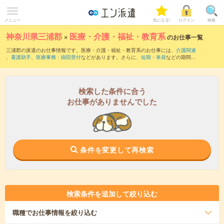
メニュー
気になる!
ログイン
検索
神奈川県三浦郡
×
医療・介護・福祉・教育系
のお仕事一覧
三浦郡の派遣のお仕事情報です。医療・介護・福祉・教育系のお仕事には、
介護関連
、
看護助手
、
医療事務・病院受付
などがあります。さらに、
短期
・
単発
などの期間
や、
職種未経験OK
などのこだわり条件で絞り込んでいただけます。
検索した条件に合う
お仕事がありませんでした
条件を変更して再検索
検索条件を追加して絞り込む
職種
でお仕事情報を絞り込む