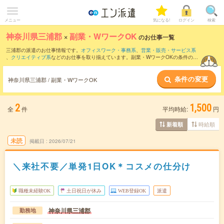
メニュー
気になる!
ログイン
検索
神奈川県三浦郡
×
副業・WワークOK
のお仕事一覧
三浦郡の派遣のお仕事情報です。
オフィスワーク・事務系
、
営業・販売・サービス系
、
クリエイティブ系
などのお仕事を取り揃えています。副業・WワークOKの条件の他
に、
交通費別途支給あり
、
職種未経験OK
、
友だちと一緒の応募OK
などのこだわり条
件も取り揃えています。
条件の変更
神奈川県三浦郡 / 副業・WワークOK
2
1,500
全
件
平均時給:
円
時給順
新着順
未読
掲載日
2026/07/21
＼来社不要／単発1日OK＊コスメの仕分け
職種未経験OK
土日祝日が休み
WEB登録OK
派遣
神奈川県三浦郡
勤務地