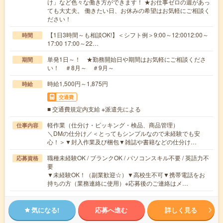
け」など色々な働き方ができます！ ★お仕事ゼロの週があっ
ても大丈夫。 働きたい日、お休みの希望はお気軽にご相談く
ださい！
【1日3時間～も相談OK!】＜シフト例＞9:00～12:0012:00～
時間
17:00 17:00～22…
単発1日～！ ★勤務開始日や期間はお気軽にご相談くださ
期間
い！ ＃8月～ ＃9月～
時給1,500円～1,875円
時給
交通費
■ 交通費規定内支給 ※派遣先による
軽作業（仕分け・ピッキング・検品、商品管理）
仕事内容
＼DMの仕分け／＜とってもシンプルなので未経験でも安
心！＞▼封入作業及び梱包▼雑誌や書籍などの仕分け…
職種未経験OK / ブランクOK / パソコンスキル不要 / 英語力不
応募資格
要
▼未経験OK！（副業歓迎☆）▼高校生不可▼携帯電話をお
持ちの方（業務連絡に使用）※応募後のご連絡はメ…
気になる!
応募へ進む
詳しく見る