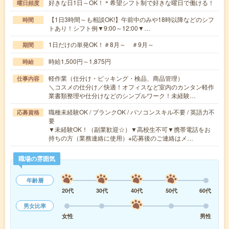
好きな日1日～OK！＊希望シフト制で好きな曜日で働ける！
曜日頻度
【1日3時間～も相談OK!】午前中のみや18時以降などのシフ
時間
トあり！シフト例▼9:00～12:00▼…
1日だけの単発OK！＃8月～ ＃9月～
期間
時給1,500円～1,875円
時給
軽作業（仕分け・ピッキング・検品、商品管理）
仕事内容
＼コスメの仕分け／快適！オフィスなど室内のカンタン軽作
業書類整理や仕分けなどのシンプルワーク！未経験…
職種未経験OK / ブランクOK / パソコンスキル不要 / 英語力不
応募資格
要
▼未経験OK！（副業歓迎☆）▼高校生不可▼携帯電話をお
持ちの方（業務連絡に使用）※応募後のご連絡はメ…
職場の雰囲気
年齢層
20代
30代
40代
50代
60代
男女比率
女性
男性