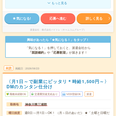
もっと見る
気になる!
応募へ進む
詳しく見る
派遣会社
株式会社バイトレ（キャムコムグループ）
興味があったら「★気になる！」をタップ！
「気になる！」を押しておくと、派遣会社から
「面談確約」
や
「応募歓迎」
が届きます！
未読
掲載日
2026/06/23
〈月1日～で副業にピッタリ＊時給1,500円～〉
DMのカンタン仕分け
職種未経験OK
交通費別途支給あり
WEB登録OK
派遣
神奈川県三浦郡
勤務地
週0日～/月1日～OK！ （月～日のあいだ） ★「土曜と日曜だ
曜日頻度