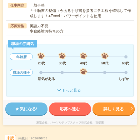
一般事務
仕事内容
＊手順書の整備→今ある手順書を参考に各工程を確認して作
成します！※Excel・パワーポイントを使用
英語力不要
応募資格
事務経験お持ちの方
職場の雰囲気
年齢層
20代
30代
40代
50代
60代
職場の様子
活気がある
しずか
もっと見る
気になる!
応募へ進む
詳しく見る
派遣会社
パーソルテンプスタッフ株式会社 首都圏
未読
掲載日
2026/08/03