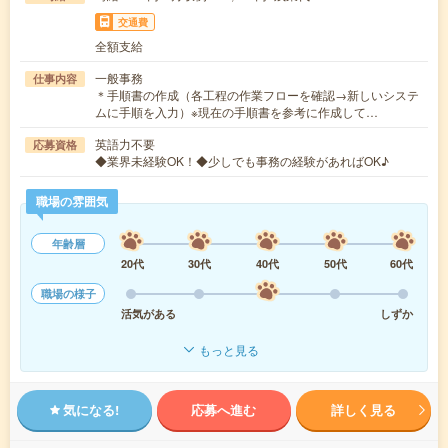
交通費
全額支給
一般事務
仕事内容
＊手順書の作成（各工程の作業フローを確認→新しいシステ
ムに手順を入力）※現在の手順書を参考に作成して…
英語力不要
応募資格
◆業界未経験OK！◆少しでも事務の経験があればOK♪
職場の雰囲気
年齢層
20代
30代
40代
50代
60代
職場の様子
活気がある
しずか
もっと見る
気になる!
応募へ進む
詳しく見る