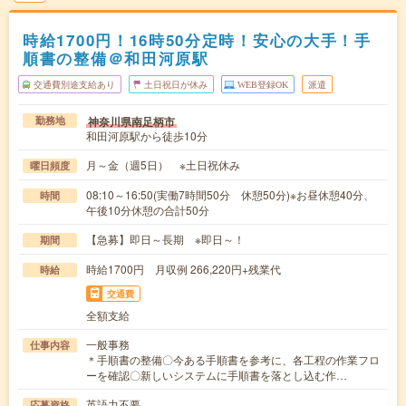
時給1700円！16時50分定時！安心の大手！手
順書の整備＠和田河原駅
交通費別途支給あり
土日祝日が休み
WEB登録OK
派遣
神奈川県南足柄市
勤務地
和田河原駅から徒歩10分
月～金（週5日） ※土日祝休み
曜日頻度
08:10～16:50(実働7時間50分 休憩50分)※お昼休憩40分、
時間
午後10分休憩の合計50分
【急募】即日～長期 ※即日～！
期間
時給1700円 月収例 266,220円+残業代
時給
交通費
全額支給
一般事務
仕事内容
＊手順書の整備〇今ある手順書を参考に、各工程の作業フロ
ーを確認〇新しいシステムに手順書を落とし込む作…
英語力不要
応募資格