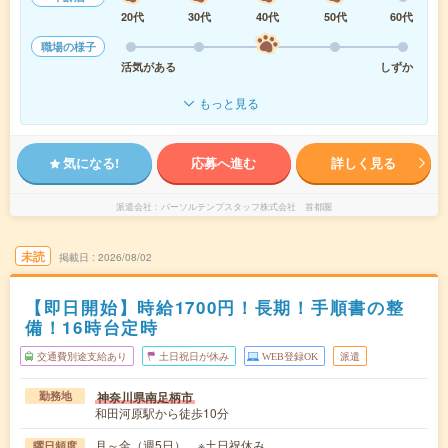
20代
30代
40代
50代
60代
職場の様子
活気がある
しずか
もっと見る
気になる!
応募へ進む
詳しく見る
派遣会社
パーソルテンプスタッフ株式会社 首都圏
未読
掲載日
2026/08/02
【即日開始】時給1700円！長期！手順書の整
備！16時台定時
交通費別途支給あり
土日祝日が休み
WEB登録OK
派遣
神奈川県南足柄市
勤務地
和田河原駅から徒歩10分
月～金（週5日） ※土日祝休み
曜日頻度