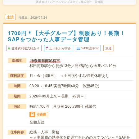
派遣会社
パーソルテンプスタッフ株式会社 首都圏
未読
掲載日
2026/07/24
1700円＊【大手グループ】制服あり！長期！
SAPをつかった人事データ管理
交通費別途支給あり
土日祝日が休み
WEB登録OK
派遣
神奈川県南足柄市
勤務地
和田河原駅から徒歩13分／開成駅から送迎バス10分
月～金（週5日） ※土日祝やすみ/長期休暇あり
曜日頻度
08:20～16:45(実働7時間40分 休憩45分)
時間
2026年09月上旬～長期 ※9月～！
期間
時給1700円 月収例 260,780円+残業代
時給
交通費
全額支給
総務・人事・労務
仕事内容
～人事業務の効率化を促進するためのおてつだい～＊SAPを