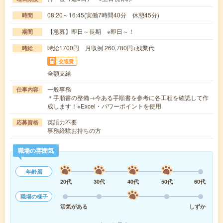
08:20～16:45(実働7時間40分 休憩45分)
時間
【急募】即日～長期 ※即日～！
期間
時給1700円 月収例 260,780円+残業代
時給
交通費
全額支給
一般事務
仕事内容
＊手順書の整備→今ある手順書を参考に各工程を確認して作
成します！※Excel・パワーポイントを使用
英語力不要
応募資格
事務経験お持ちの方
職場の雰囲気
年齢層
20代
30代
40代
50代
60代
職場の様子
活気がある
しずか