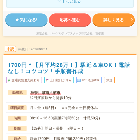
もっと見る
気になる!
応募へ進む
詳しく見る
派遣会社
パーソルテンプスタッフ株式会社 首都圏
未読
掲載日
2026/08/01
1700円＊【月平均28万！】駅近＆車OK！電話
なし！コツコツ＊手順書作成
交通費別途支給あり
土日祝日が休み
WEB登録OK
派遣
神奈川県南足柄市
勤務地
和田河原駅から徒歩10分
月～金（週5日） ※＜完全＞土日祝休み
曜日頻度
08:10～16:50(実働7時間50分 休憩50分)
時間
【急募】即日～長期 ※即日～！
期間
時給1700円 月収例 266,220円+残業代
時給