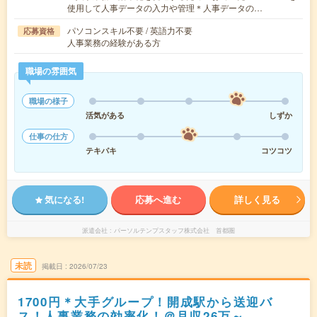
使用して人事データの入力や管理＊人事データの…
パソコンスキル不要 / 英語力不要
応募資格
人事業務の経験がある方
職場の雰囲気
職場の様子
活気がある
しずか
仕事の仕方
テキパキ
コツコツ
気になる!
応募へ進む
詳しく見る
派遣会社
パーソルテンプスタッフ株式会社 首都圏
未読
掲載日
2026/07/23
1700円＊大手グループ！開成駅から送迎バ
ス！人事業務の効率化！＠月収26万～