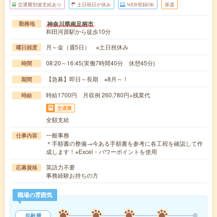
交通費別途支給あり
土日祝日が休み
WEB登録OK
派遣
神奈川県南足柄市
勤務地
和田河原駅から徒歩10分
月～金（週5日） ※土日祝休み
曜日頻度
08:20～16:45(実働7時間40分 休憩45分)
時間
【急募】即日～長期 ※8月～！
期間
時給1700円 月収例 260,780円+残業代
時給
交通費
全額支給
一般事務
仕事内容
＊手順書の整備→今ある手順書を参考に各工程を確認して作
成します！※Excel・パワーポイントを使用
英語力不要
応募資格
事務経験お持ちの方
職場の雰囲気
年齢層