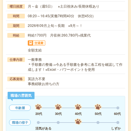
月～金（週5日） ※土日祝休み/長期休暇あり
曜日頻度
08:20～16:45(実働7時間40分 休憩45分)
時間
2026年09月上旬～長期 ※9月～！
期間
時給1700円 月収例 260,780円+残業代
時給
交通費
全額支給
一般事務
仕事内容
＊手順書の整備→今ある手順書を参考に各工程を確認して作
成します！※Excel・パワーポイントを使用
英語力不要
応募資格
事務経験お持ちの方
職場の雰囲気
年齢層
20代
30代
40代
50代
60代
職場の様子
活気がある
しずか