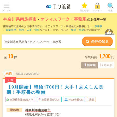
メニュー
気になる!
ログイン
検索
神奈川県南足柄市
×
オフィスワーク・事務系
のお仕事一覧
南足柄市の派遣のお仕事情報です。オフィスワーク・事務系のお仕事には、
一般事務
、
営業事務
、
総務・人事・労務
などがあります。さらに、
短期
・
単発
などの期間や、
職種未経験OK
などのこだわり条件で絞り込んでいただけます。
条件の変更
神奈川県南足柄市 / オフィスワーク・事務系
10
1,700
全
件
平均時給:
円
時給順
新着順
未読
掲載日
2026/08/07
NEW
【9月開始】時給1700円！大手！あんしん長
期！手順書の整備
交通費別途支給あり
土日祝日が休み
WEB登録OK
派遣
神奈川県南足柄市
勤務地
和田河原駅から徒歩10分