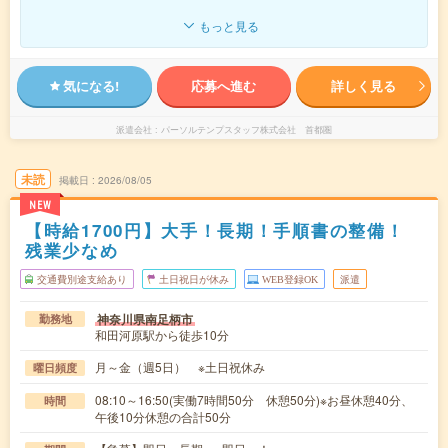
もっと見る
気になる!
応募へ進む
詳しく見る
派遣会社
パーソルテンプスタッフ株式会社 首都圏
未読
掲載日
2026/08/05
NEW
【時給1700円】大手！長期！手順書の整備！
残業少なめ
交通費別途支給あり
土日祝日が休み
WEB登録OK
派遣
神奈川県南足柄市
勤務地
和田河原駅から徒歩10分
月～金（週5日） ※土日祝休み
曜日頻度
08:10～16:50(実働7時間50分 休憩50分)※お昼休憩40分、
時間
午後10分休憩の合計50分