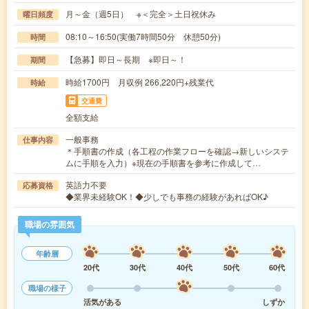
月～金（週5日） ※＜完全＞土日祝休み
曜日頻度
08:10～16:50(実働7時間50分 休憩50分)
時間
【急募】即日～長期 ※即日～！
期間
時給1700円 月収例 266,220円+残業代
時給
交通費
全額支給
一般事務
仕事内容
＊手順書の作成（各工程の作業フローを確認→新しいシステ
ムに手順を入力）※現在の手順書を参考に作成して…
英語力不要
応募資格
◆業界未経験OK！◆少しでも事務の経験があればOK♪
職場の雰囲気
年齢層
20代
30代
40代
50代
60代
職場の様子
活気がある
しずか