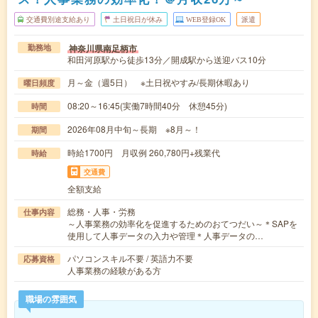
交通費別途支給あり
土日祝日が休み
WEB登録OK
派遣
神奈川県南足柄市
勤務地
和田河原駅から徒歩13分／開成駅から送迎バス10分
月～金（週5日） ※土日祝やすみ/長期休暇あり
曜日頻度
08:20～16:45(実働7時間40分 休憩45分)
時間
2026年08月中旬～長期 ※8月～！
期間
時給1700円 月収例 260,780円+残業代
時給
交通費
全額支給
総務・人事・労務
仕事内容
～人事業務の効率化を促進するためのおてつだい～＊SAPを
使用して人事データの入力や管理＊人事データの…
パソコンスキル不要 / 英語力不要
応募資格
人事業務の経験がある方
職場の雰囲気