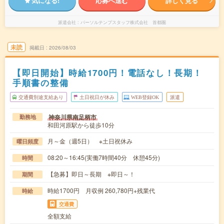
気になる!
応募へ進む
詳しく見る
派遣会社
パーソルテンプスタッフ株式会社 首都圏
未読
掲載日
2026/08/03
【即日開始】時給1700円！電話なし！長期！
手順書の整備
交通費別途支給あり
土日祝日が休み
WEB登録OK
派遣
神奈川県南足柄市
勤務地
和田河原駅から徒歩10分
月～金（週5日） ※土日祝休み
曜日頻度
08:20～16:45(実働7時間40分 休憩45分)
時間
【急募】即日～長期 ※即日～！
期間
時給1700円 月収例 260,780円+残業代
時給
交通費
全額支給