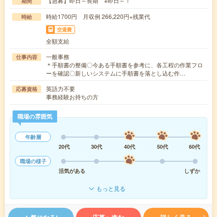
【急募】即日～長期 ※即日～！
期間
時給1700円 月収例 266,220円+残業代
時給
交通費
全額支給
一般事務
仕事内容
＊手順書の整備〇今ある手順書を参考に、各工程の作業フロ
ーを確認〇新しいシステムに手順書を落とし込む作…
英語力不要
応募資格
事務経験お持ちの方
職場の雰囲気
年齢層
20代
30代
40代
50代
60代
職場の様子
活気がある
しずか
もっと見る