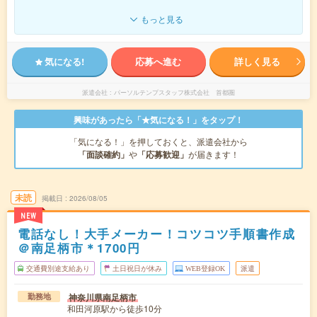
もっと見る
気になる!
応募へ進む
詳しく見る
派遣会社
パーソルテンプスタッフ株式会社 首都圏
興味があったら「★気になる！」をタップ！
「気になる！」を押しておくと、派遣会社から
「面談確約」
や
「応募歓迎」
が届きます！
未読
掲載日
2026/08/05
NEW
電話なし！大手メーカー！コツコツ手順書作成
＠南足柄市＊1700円
交通費別途支給あり
土日祝日が休み
WEB登録OK
派遣
神奈川県南足柄市
勤務地
和田河原駅から徒歩10分