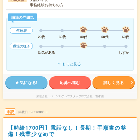
事務経験お持ちの方
職場の雰囲気
年齢層
20代
30代
40代
50代
60代
職場の様子
活気がある
しずか
もっと見る
気になる!
応募へ進む
詳しく見る
派遣会社
パーソルテンプスタッフ株式会社 首都圏
未読
掲載日
2026/08/03
【時給1700円】電話なし！長期！手順書の整
備！残業少なめで