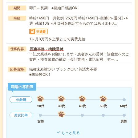
即日～長期 ※開始日相談OK
期間
時給1450円 月収例 25万円 時給1450円×実働8h×週5日×4
時給
週+残業10h ※月収例を保証するものではありません。
交通費
1ヶ月3万円を上限として実費支給
医療事務・病院受付
仕事内容
下記の業務をお願いします・患者さんの受付・診察室へのご
案内・検査業務の補助・会計業務・電話応対・デー…
職種未経験OK / ブランクOK / 英語力不要
応募資格
■未経験OK！
職場の雰囲気
年齢層
20代
30代
40代
50代
60代
男女比率
女性
男性
もっと見る