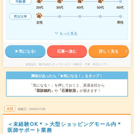
年齢層
20代
30代
40代
50代
60代
男女比率
女性
男性
もっと見る
気になる!
応募へ進む
詳しく見る
派遣会社
株式会社スタッフサービス（神奈川・千葉・埼玉エリア）
興味があったら「★気になる！」をタップ！
「気になる！」を押しておくと、派遣会社から
「面談確約」
や
「応募歓迎」
が届きます！
未読
掲載日
2026/07/28
＜未経験OK＊＞大型ショッピングモール内＊
医師サポート業務