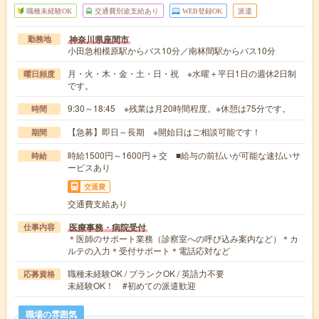
職種未経験OK
交通費別途支給あり
WEB登録OK
派遣
神奈川県座間市
勤務地
小田急相模原駅からバス10分／南林間駅からバス10分
月・火・木・金・土・日・祝 ※水曜＋平日1日の週休2日制
曜日頻度
です。
9:30～18:45 ※残業は月20時間程度。※休憩は75分です。
時間
【急募】即日～長期 ※開始日はご相談可能です！
期間
時給1500円～1600円＋交 ■給与の前払いが可能な速払いサ
時給
ービスあり
交通費
交通費支給あり
医療事務・病院受付
仕事内容
＊医師のサポート業務（診察室への呼び込み案内など）＊カ
ルテの入力＊受付サポート＊電話応対など
職種未経験OK / ブランクOK / 英語力不要
応募資格
未経験OK！ #初めての派遣歓迎
職場の雰囲気