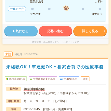
活気がある
しずか
仕事の仕方
テキパキ
コツコツ
気になる!
応募へ進む
詳しく見る
派遣会社
株式会社リクルートスタッフィング
未読
掲載日
2026/07/06
未経験OK！車通勤OK＊相武台前での医療事務
職種未経験OK
交通費別途支給あり
WEB登録OK
派遣
神奈川県座間市
勤務地
相武台前駅から徒歩20分／南林間駅からバス10分
月・火・木・金・土・日／週5日
曜日頻度
09:30-18:45（休憩75分）実働8時間
時間