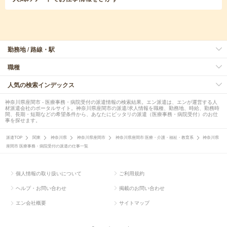
勤務地 / 路線・駅
職種
人気の検索インデックス
神奈川県座間市 - 医療事務・病院受付の派遣情報の検索結果。エン派遣は、エンが運営する人
材派遣会社のポータルサイト。神奈川県座間市の派遣/求人情報を職種、勤務地、時給、勤務時
間、長期・短期などの希望条件から、あなたにピッタリの派遣（医療事務・病院受付）のお仕
事を探せます。
派遣TOP
関東
神奈川県
神奈川県座間市
神奈川県座間市 医療・介護・福祉・教育系
神奈川県
座間市 医療事務・病院受付の派遣の仕事一覧
個人情報の取り扱いについて
ご利用規約
ヘルプ・お問い合わせ
掲載のお問い合わせ
エン会社概要
サイトマップ