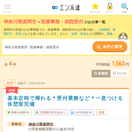
メニュー
気になる!
ログイン
検索
神奈川県座間市
×
医療事務・病院受付
のお仕事一覧
座間市の派遣のお仕事情報です。医療事務・病院受付のお仕事の他に、
介護関連
、
看
護助手
、
保育士
などを取り揃えています。さらに、
短期
・
単発
などの期間や、
職種未
経験OK
などのこだわり条件で絞り込んでいただけます。職種辞典：
医療事務・病院受
付のお仕事とは？とは？
条件の変更
神奈川県座間市 / 医療事務・病院受付
4
1,563
全
件
平均時給:
円
時給順
新着順
未読
掲載日
2026/08/09
NEW
基本定時で帰れる＊受付業務など＊一息つける
休憩室完備
職種未経験OK
交通費別途支給あり
WEB登録OK
派遣
神奈川県座間市
勤務地
小田急相模原駅から徒歩16分