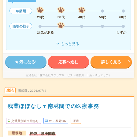
年齢層
20代
30代
40代
50代
60代
職場の様子
活気がある
しずか
もっと見る
気になる!
応募へ進む
詳しく見る
派遣会社
株式会社スタッフサービス（神奈川・千葉・埼玉エリア）
未読
掲載日
2026/07/17
残業ほぼなし▼南林間での医療事務
交通費別途支給あり
WEB登録OK
派遣
神奈川県座間市
勤務地