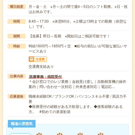
月～金・土 ※月～土の間で週4～5日のシフト勤務。※日・祝
曜日頻度
はお休みです。
8:45～17:30 ※休憩60分。※土曜は13時までの勤務（休憩な
時間
し）です。
【急募】即日～長期 ※開始日はご相談可能です！
期間
時給1600円～1650円＋交 ■給与の前払いが可能な速払いサ
時給
ービスあり
交通費
交通費支給あり
医療事務・病院受付
仕事内容
＊会計窓口でのレジ業務｜金銭受け渡し｜自動精算機の操作
案内｜問い合わせ一次対応｜外来患者対応｜電話応…
職種未経験OK / ブランクOK / パソコンスキル不要 / 英語力不
応募資格
要
◆医療受付の経験がある方歓迎します。◆接客経験のある
方。 #初めての派遣歓迎
職場の雰囲気