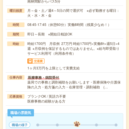
南林間駅からバス5分
月～金・土／週4～5日の間で選択可 ※必ず勤務する曜日：
曜日頻度
火・水・木・金
08:45-17:45（休憩60分）実働8時間（残業少なめ！）
時間
即日～長期 ※開始日相談OK
期間
時給1700円 月収例 27万円 時給1700円×実働8h×週5日×4
時給
週 ※月収例を保証するものではありません。※給与即受取り
サービス利用可（利用条件有）
交通費
1ヶ月3万円を上限として実費支給
医療事務・病院受付
仕事内容
薬局での事務と調剤補助をお願いします・医療保険や介護保
険の入力・処方箋の入力・在庫管理・調剤補助 (…
ブランクOK / 英語力不要
応募資格
医療事務の経験がある方
職場の雰囲気
職場の様子