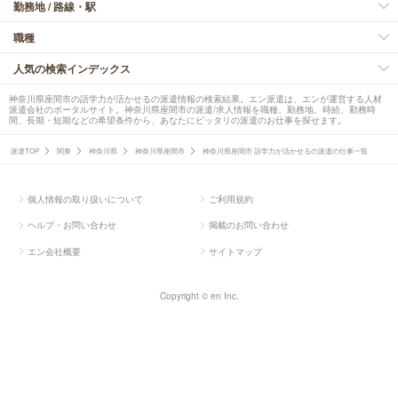
勤務地 / 路線・駅
職種
人気の検索インデックス
神奈川県座間市の語学力が活かせるの派遣情報の検索結果。エン派遣は、エンが運営する人材
派遣会社のポータルサイト。神奈川県座間市の派遣/求人情報を職種、勤務地、時給、勤務時
間、長期・短期などの希望条件から、あなたにピッタリの派遣のお仕事を探せます。
派遣TOP
関東
神奈川県
神奈川県座間市
神奈川県座間市 語学力が活かせるの派遣の仕事一覧
個人情報の取り扱いについて
ご利用規約
ヘルプ・お問い合わせ
掲載のお問い合わせ
エン会社概要
サイトマップ
Copyright © en Inc.