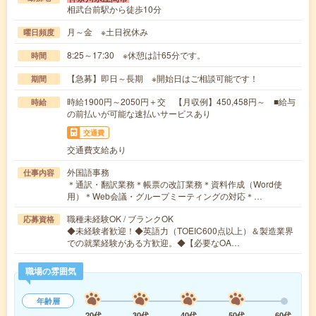
相武台前駅から徒歩10分
月～金 ※土日祝休み
曜日頻度
8:25～17:30 ※休憩は計65分です。
時間
【急募】即日～長期 ※開始日はご相談可能です！
期間
時給1900円～2050円＋交 【月収例】450,458円～ ■給与
時給
の前払いが可能な速払いサービスあり
交通費
交通費支給あり
外国語事務
仕事内容
＊通訳・翻訳業務＊帳票の改訂業務＊資料作成（Word使
用）＊Web会議・グループミーティングの対応＊…
職種未経験OK / ブランクOK
応募資格
◆未経験者歓迎！◆英語力（TOEIC600点以上）＆製造業界
での就業経験がある方歓迎。◆【必要なOA…
職場の雰囲気
年齢層
20代
30代
40代
50代
60代