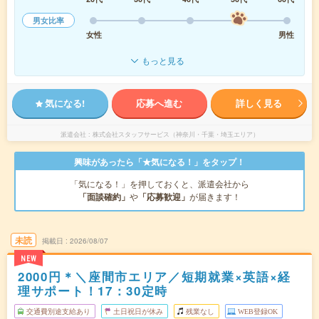
男女比率
女性
男性
もっと見る
気になる!
応募へ進む
詳しく見る
派遣会社
株式会社スタッフサービス（神奈川・千葉・埼玉エリア）
興味があったら「★気になる！」をタップ！
「気になる！」を押しておくと、派遣会社から
「面談確約」
や
「応募歓迎」
が届きます！
未読
掲載日
2026/08/07
NEW
2000円＊＼座間市エリア／短期就業×英語×経
理サポート！17：30定時
交通費別途支給あり
土日祝日が休み
残業なし
WEB登録OK