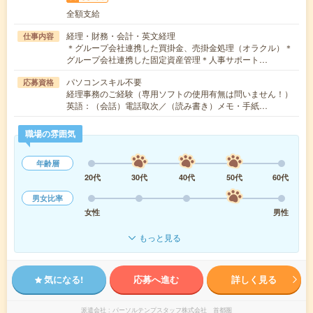
全額支給
経理・財務・会計・英文経理
仕事内容
＊グループ会社連携した買掛金、売掛金処理（オラクル）＊
グループ会社連携した固定資産管理＊人事サポート…
パソコンスキル不要
応募資格
経理事務のご経験（専用ソフトの使用有無は問いません！）
英語：（会話）電話取次／（読み書き）メモ・手紙…
職場の雰囲気
年齢層
20代
30代
40代
50代
60代
男女比率
女性
男性
もっと見る
気になる!
応募へ進む
詳しく見る
派遣会社
パーソルテンプスタッフ株式会社 首都圏