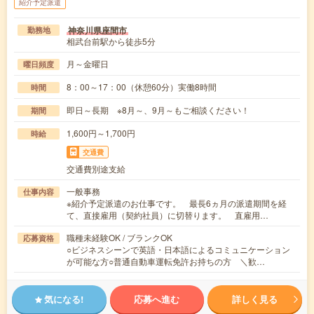
紹介予定派遣
神奈川県座間市
勤務地
相武台前駅から徒歩5分
月～金曜日
曜日頻度
8：00～17：00（休憩60分）実働8時間
時間
即日～長期 ※8月～、9月～もご相談ください！
期間
1,600円～1,700円
時給
交通費
交通費別途支給
一般事務
仕事内容
※紹介予定派遣のお仕事です。 最長6ヵ月の派遣期間を経
て、直接雇用（契約社員）に切替ります。 直雇用…
職種未経験OK / ブランクOK
応募資格
○ビジネスシーンで英語・日本語によるコミュニケーション
が可能な方○普通自動車運転免許お持ちの方 ＼歓…
気になる!
応募へ進む
詳しく見る