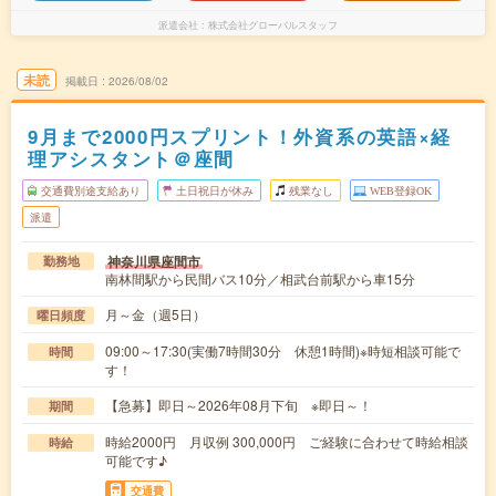
派遣会社
株式会社グローバルスタッフ
未読
掲載日
2026/08/02
9月まで2000円スプリント！外資系の英語×経
理アシスタント＠座間
交通費別途支給あり
土日祝日が休み
残業なし
WEB登録OK
派遣
神奈川県座間市
勤務地
南林間駅から民間バス10分／相武台前駅から車15分
月～金（週5日）
曜日頻度
09:00～17:30(実働7時間30分 休憩1時間)※時短相談可能で
時間
す！
【急募】即日～2026年08月下旬 ※即日～！
期間
時給2000円 月収例 300,000円 ご経験に合わせて時給相談
時給
可能です♪
交通費