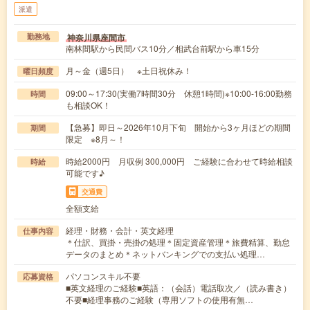
派遣
神奈川県座間市
勤務地
南林間駅から民間バス10分／相武台前駅から車15分
月～金（週5日） ※土日祝休み！
曜日頻度
09:00～17:30(実働7時間30分 休憩1時間)※10:00-16:00勤務
時間
も相談OK！
【急募】即日～2026年10月下旬 開始から3ヶ月ほどの期間
期間
限定 ※8月～！
時給2000円 月収例 300,000円 ご経験に合わせて時給相談
時給
可能です♪
交通費
全額支給
経理・財務・会計・英文経理
仕事内容
＊仕訳、買掛・売掛の処理＊固定資産管理＊旅費精算、勤怠
データのまとめ＊ネットバンキングでの支払い処理…
パソコンスキル不要
応募資格
■英文経理のご経験■英語：（会話）電話取次／（読み書き）
不要■経理事務のご経験（専用ソフトの使用有無…