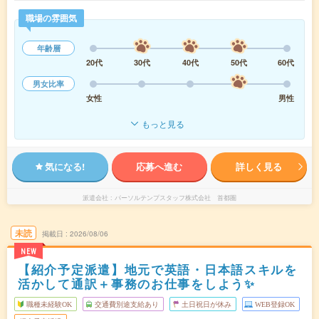
職場の雰囲気
年齢層
20代
30代
40代
50代
60代
男女比率
女性
男性
もっと見る
気になる!
応募へ進む
詳しく見る
派遣会社
パーソルテンプスタッフ株式会社 首都圏
未読
掲載日
2026/08/06
NEW
【紹介予定派遣】地元で英語・日本語スキルを
活かして通訳＋事務のお仕事をしよう✨
職種未経験OK
交通費別途支給あり
土日祝日が休み
WEB登録OK