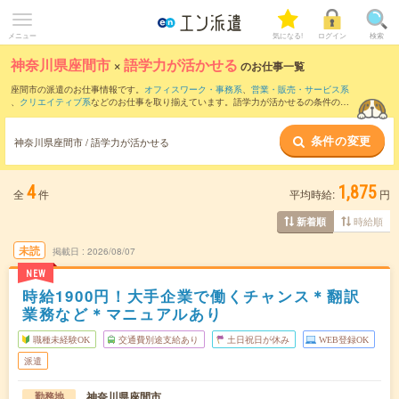
メニュー
気になる!
ログイン
検索
神奈川県座間市
×
語学力が活かせる
のお仕事一覧
座間市の派遣のお仕事情報です。
オフィスワーク・事務系
、
営業・販売・サービス系
、
クリエイティブ系
などのお仕事を取り揃えています。語学力が活かせるの条件の他
に、
交通費別途支給あり
、
職種未経験OK
、
友だちと一緒の応募OK
などのこだわり条
件も取り揃えています。
条件の変更
神奈川県座間市 / 語学力が活かせる
4
1,875
全
件
平均時給:
円
時給順
新着順
未読
掲載日
2026/08/07
NEW
時給1900円！大手企業で働くチャンス＊翻訳
業務など＊マニュアルあり
職種未経験OK
交通費別途支給あり
土日祝日が休み
WEB登録OK
派遣
神奈川県座間市
勤務地