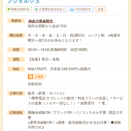
ンシェルジュ
職種未経験OK
交通費別途支給あり
WEB登録OK
派遣
神奈川県座間市
勤務地
相武台前駅から徒歩15分
月・火・水・金・土・日・祝(週5日) ※シフト制 ※毎週木
曜日頻度
曜日＋他1日がお休みとなります！
09:00～18:00(実働8時間 休憩1時間)
時間
【急募】即日～長期
期間
時給1550円 月収例 248,000円+残業代
時給
交通費
全額支給
販売（家電・モバイル）
仕事内容
＊携帯電話/タブレットの販売＊料金プランの見直し＊サービ
スの提案（ノルマ一切なし！）＊故障受付 ＊電…
職種未経験OK / ブランクOK / パソコンスキル不要 / 英語力不
応募資格
要
※業界未経験OK！※接客・販売経験活かせるお仕事！◆経験
不問です♪