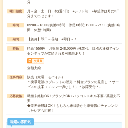
分
月～金・土・日・祝(週5日) ※シフト制 ※希望休は月に3日
曜日頻度
分まで出せます！
09:00～18:00(実働8時間 休憩1時間)12:00～21:00(実働8時
時間
間 休憩1時間)
【急募】即日～長期 ※即日～！
期間
時給1550円 月収例 248,000円+残業代 目標の達成でイン
時給
センティブが支給される可能性あり！
交通費
全額支給
販売（家電・モバイル）
仕事内容
＊携帯電話/タブレットの販売 ＊料金プランの見直し ＊サー
ビスの提案（ノルマ一切なし！）＊故障受付＊…
職種未経験OK / ブランクOK / パソコンスキル不要 / 英語力不
応募資格
要
◆業界未経験OK！もちろん未経験から販売職にチャレンジ
したい方も応援！
職場の雰囲気