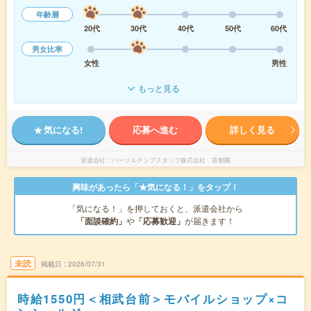
年齢層
20代
30代
40代
50代
60代
男女比率
女性
男性
もっと見る
気になる!
応募へ進む
詳しく見る
派遣会社
パーソルテンプスタッフ株式会社 首都圏
興味があったら「★気になる！」をタップ！
「気になる！」を押しておくと、派遣会社から
「面談確約」
や
「応募歓迎」
が届きます！
未読
掲載日
2026/07/31
時給1550円＜相武台前＞モバイルショップ×コ