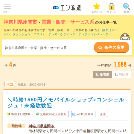
メニュー
気になる!
ログイン
検索
神奈川県座間市
×
営業・販売・サービス系
のお仕事一覧
座間市の派遣のお仕事情報です。営業・販売・サービス系のお仕事には、
販売（アパ
レル・ファッション・コスメ）
、
テレマーケティング・テレフォンオペレーター・コ
ールセンター
、
窓口・ショールーム・カウンター受付
などがあります。さらに、
短期
・
単発
などの期間や、
職種未経験OK
などのこだわり条件で絞り込んでいただけます。
条件の変更
神奈川県座間市 / 営業・販売・サービス系
4
1,588
全
件
平均時給:
円
時給順
新着順
未読
掲載日
2026/08/03
＼時給1550円／モバイルショップ×コンシェル
ジュ！未経験歓迎
職種未経験OK
交通費別途支給あり
WEB登録OK
派遣
神奈川県座間市
勤務地
南林間駅から民間バス15分／小田急相模原駅から民間バス15