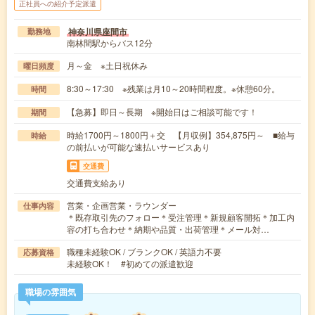
正社員への紹介予定派遣
神奈川県座間市
勤務地
南林間駅からバス12分
月～金 ※土日祝休み
曜日頻度
8:30～17:30 ※残業は月10～20時間程度。※休憩60分。
時間
【急募】即日～長期 ※開始日はご相談可能です！
期間
時給1700円～1800円＋交 【月収例】354,875円～ ■給与
時給
の前払いが可能な速払いサービスあり
交通費
交通費支給あり
営業・企画営業・ラウンダー
仕事内容
＊既存取引先のフォロー＊受注管理＊新規顧客開拓＊加工内
容の打ち合わせ＊納期や品質・出荷管理＊メール対…
職種未経験OK / ブランクOK / 英語力不要
応募資格
未経験OK！ #初めての派遣歓迎
職場の雰囲気