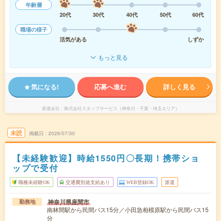
年齢層
20代
30代
40代
50代
60代
職場の様子
活気がある
しずか
もっと見る
気になる!
応募へ進む
詳しく見る
派遣会社
株式会社スタッフサービス（神奈川・千葉・埼玉エリア）
未読
掲載日
2026/07/30
【未経験歓迎】時給1550円〇長期！携帯ショ
ップで受付
職種未経験OK
交通費別途支給あり
WEB登録OK
派遣
神奈川県座間市
勤務地
南林間駅から民間バス15分／小田急相模原駅から民間バス15
分