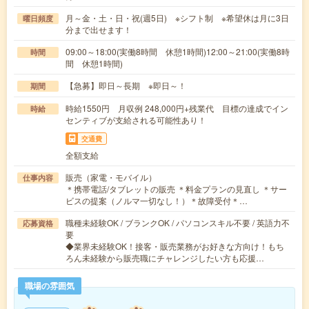
月～金・土・日・祝(週5日) ※シフト制 ※希望休は月に3日
曜日頻度
分まで出せます！
09:00～18:00(実働8時間 休憩1時間)12:00～21:00(実働8時
時間
間 休憩1時間)
【急募】即日～長期 ※即日～！
期間
時給1550円 月収例 248,000円+残業代 目標の達成でイン
時給
センティブが支給される可能性あり！
交通費
全額支給
販売（家電・モバイル）
仕事内容
＊携帯電話/タブレットの販売 ＊料金プランの見直し ＊サー
ビスの提案（ノルマ一切なし！）＊故障受付＊…
職種未経験OK / ブランクOK / パソコンスキル不要 / 英語力不
応募資格
要
◆業界未経験OK！接客・販売業務がお好きな方向け！もち
ろん未経験から販売職にチャレンジしたい方も応援…
職場の雰囲気