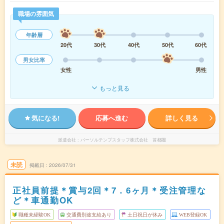
職場の雰囲気
年齢層
20代
30代
40代
50代
60代
男女比率
女性
男性
もっと見る
気になる!
応募へ進む
詳しく見る
派遣会社
パーソルテンプスタッフ株式会社 首都圏
未読
掲載日
2026/07/31
正社員前提＊賞与2回＊7．6ヶ月＊受注管理な
ど＊車通勤OK
職種未経験OK
交通費別途支給あり
土日祝日が休み
WEB登録OK