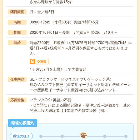
さがみ野駅から徒歩15分
月～金／週5日
曜日頻度
09:00-17:45（休憩60分）実働7時間45分
時間
2026年10月01日～長期 ※開始日相談OK ※10月～
期間
時給2700円 月収例 44万8875円 時給2700円×実働7h45m×
時給
週5日×4週+残業10h ※月収例を保証するものではありませ
ん。
交通費
1ヶ月3万円を上限として実費支給
SE・プログラマ（ビジネスアプリケーション系）
仕事内容
組み込みソフト開発（産業用イーサネット対応）機械メーカ
ーの産業用イーサネット機器向けの組み込みソフト…
ブランクOK / 英語力不要
応募資格
・C言語/C++による開発経験者・要件定義～評価まで一連の
開発工程の経験者【IT業界での就業経験（期…
職場の雰囲気
職場の様子