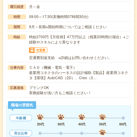
月～金
曜日頻度
09:00～17:30(実働時間07時間30分)
時間
9月～長期※開始時期についてはご相談ください
期間
時給2700円【月収例】47万円以上（残業20時間の場合）※ご
時給
経験やスキルにより異なります
交通費
交通費別途支給 ※詳細はお問い合わせください。
ＣＡＤ（機械・電気・電子）
仕事内容
産業用コネクタのハーネスの設計補助【製品】産業用コネク
タ【環境】AutoCAD（2D）、Creo（3…
ブランクOK
応募資格
実務経験が浅い方もご相談ください！
職場の雰囲気
年齢層
20代
30代
40代
50代
60代
男女比率