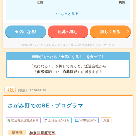
女性
男性
もっと見る
気になる!
応募へ進む
詳しく見る
派遣会社
パーソルクロステクノロジー株式会社機電系エンジニアサービス
興味があったら「★気になる！」をタップ！
「気になる！」を押しておくと、派遣会社から
「面談確約」
や
「応募歓迎」
が届きます！
未読
掲載日
2026/07/26
さがみ野でのSE・プログラマ
交通費別途支給あり
土日祝日が休み
WEB登録OK
派遣
神奈川県座間市
勤務地