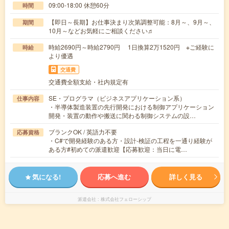
09:00-18:00 休憩60分
時間
【即日～長期】お仕事決まり次第調整可能：8月～、9月～、
期間
10月～などお気軽にご相談ください♬
時給2690円～時給2790円 1日換算2万1520円 ※ご経験に
時給
より優遇
交通費
交通費全額支給・社内規定有
SE・プログラマ（ビジネスアプリケーション系）
仕事内容
・半導体製造装置の先行開発における制御アプリケーション
開発・装置の動作や搬送に関わる制御システムの設…
ブランクOK / 英語力不要
応募資格
・C#で開発経験のある方・設計-検証の工程を一通り経験が
ある方#初めての派遣歓迎【応募歓迎：当日に電…
気になる!
応募へ進む
詳しく見る
派遣会社
株式会社フェローシップ