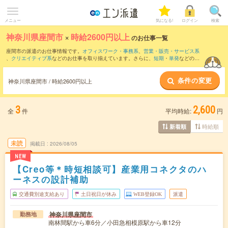
メニュー
気になる!
ログイン
検索
神奈川県座間市
×
時給2600円以上
のお仕事一覧
座間市の派遣のお仕事情報です。
オフィスワーク・事務系
、
営業・販売・サービス系
、
クリエイティブ系
などのお仕事を取り揃えています。さらに、
短期
・
単発
などの期
間や、
職種未経験OK
などのこだわり条件で絞り込んでいただけます。
条件の変更
神奈川県座間市 / 時給2600円以上
3
2,600
全
件
平均時給:
円
時給順
新着順
未読
掲載日
2026/08/05
NEW
【Creo等＊時短相談可】産業用コネクタのハ
ーネスの設計補助
交通費別途支給あり
土日祝日が休み
WEB登録OK
派遣
神奈川県座間市
勤務地
南林間駅から車6分／小田急相模原駅から車12分