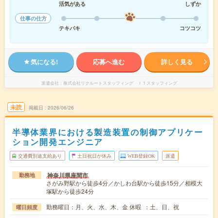
活気がある
しずか
仕事の仕方
テキパキ
コツコツ
気になる!
応募へ進む
詳しく見る
派遣会社
株式会社リクルートスタッフィング ＩＴスタッフィング
未読
掲載日
2026/06/26
半導体業界における製造装置の制御アプリケー
ション開発エンジニア
交通費別途支給あり
土日祝日が休み
WEB登録OK
派遣
神奈川県座間市
勤務地
さがみ野駅から徒歩4分／かしわ台駅から徒歩15分／相模大
塚駅から徒歩24分
勤務曜日：月、火、水、木、金 休暇 ：土、日、祝
曜日頻度