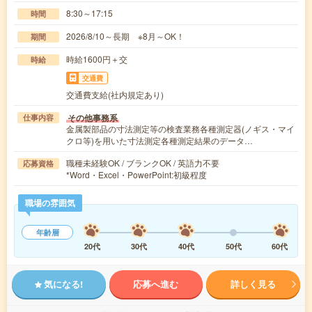
8:30～17:15
時間
2026/8/10～長期 ※8月～OK！
期間
時給1600円＋交
時給
交通費
交通費支給(社内規定あり)
その他事務系
仕事内容
金属製部品の寸法測定等の検査業務各種測定器(ノギス・マイ
クロ等)を用いた寸法測定各種測定結果のデータ…
職種未経験OK / ブランクOK / 英語力不要
応募資格
*Word・Excel・PowerPoint:初級程度
職場の雰囲気
年齢層
20代
30代
40代
50代
60代
気になる!
応募へ進む
詳しく見る