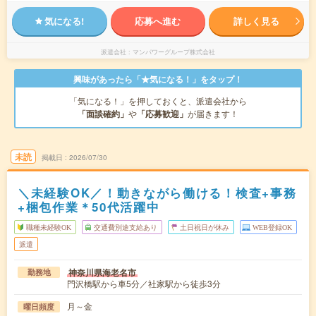
気になる!
応募へ進む
詳しく見る
派遣会社
マンパワーグループ株式会社
興味があったら「★気になる！」をタップ！
「気になる！」を押しておくと、派遣会社から
「面談確約」
や
「応募歓迎」
が届きます！
未読
掲載日
2026/07/30
＼未経験OK／！動きながら働ける！検査+事務
+梱包作業＊50代活躍中
職種未経験OK
交通費別途支給あり
土日祝日が休み
WEB登録OK
派遣
神奈川県海老名市
勤務地
門沢橋駅から車5分／社家駅から徒歩3分
月～金
曜日頻度