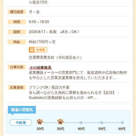
ら徒歩13分
月～金
曜日頻度
9:00～18:00
時間
2026/8/17～長期 ※8月～OK！
期間
時給1700円＋交
時給
交通費
交通費実費支給（当社規定あり）
その他事務系
仕事内容
産業機器メーカーの営業部門にて、販促資料や広告物の制作
を中心とした営業支援業務を担当していただきます…
ブランクOK / 英語力不要
応募資格
自ら調べながら主体的に業務を進められる方【必須】・
Illustratorの実務経験をお持ちの方・HP…
職場の雰囲気
年齢層
20代
30代
40代
50代
60代