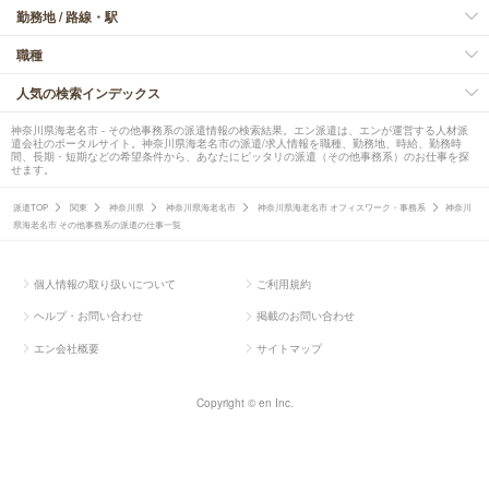
勤務地 / 路線・駅
職種
人気の検索インデックス
神奈川県海老名市 - その他事務系の派遣情報の検索結果。エン派遣は、エンが運営する人材派
遣会社のポータルサイト。神奈川県海老名市の派遣/求人情報を職種、勤務地、時給、勤務時
間、長期・短期などの希望条件から、あなたにピッタリの派遣（その他事務系）のお仕事を探
せます。
派遣TOP
関東
神奈川県
神奈川県海老名市
神奈川県海老名市 オフィスワーク・事務系
神奈川
県海老名市 その他事務系の派遣の仕事一覧
個人情報の取り扱いについて
ご利用規約
ヘルプ・お問い合わせ
掲載のお問い合わせ
エン会社概要
サイトマップ
Copyright © en Inc.