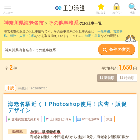
メニュー
気になる!
ログイン
検索
神奈川県海老名市
×
その他事務系
のお仕事一覧
海老名市の派遣のお仕事情報です。その他事務系のお仕事の他に、
一般事務
、
営業事
務
、
総務・人事・労務
などを取り揃えています。さらに、
短期
・
単発
などの期間や、
職種未経験OK
などのこだわり条件で絞り込んでいただけます。
条件の変更
神奈川県海老名市 / その他事務系
2
1,650
全
件
平均時給:
円
時給順
新着順
未読
掲載日
2026/07/30
海老名駅近く！Photoshop使用！広告・販促
デザイン
交通費別途支給あり
土日祝日が休み
WEB登録OK
派遣
神奈川県海老名市
勤務地
海老名(相鉄・小田急)駅から徒歩10分／海老名(相模線)駅か