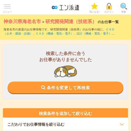
メニュー
気になる!
ログイン
検索
神奈川県海老名市
×
研究開発関連（技術系）
のお仕事一覧
海老名市の派遣のお仕事情報です。研究開発関連（技術系）のお仕事の他に、
ＣＡＤ
（土木・建築・設備）
、
ＣＡＤ（機械・電気・電子）
、
設計（機械・電気・電子）
な
どを取り揃えています。さらに、
短期
・
単発
などの期間や、
職種未経験OK
などのこだ
わり条件で絞り込んでいただけます。職種辞典：
研究開発関連（技術系）のお仕事と
は？とは？
検索した条件に合う
お仕事がありませんでした
条件を変更して再検索
検索条件を追加して絞り込む
こだわり
でお仕事情報を絞り込む