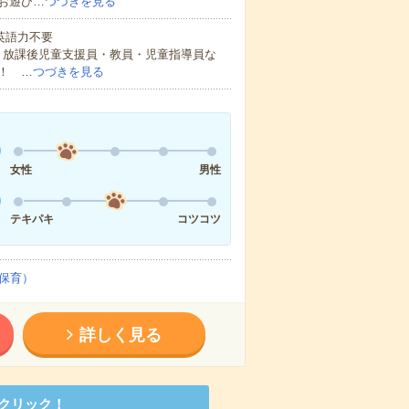
お遊び…
つづきを見る
 英語力不要
・放課後児童支援員・教員・児童指導員な
！ …
つづきを見る
女性
男性
テキパキ
コツコツ
保育）
詳しく見る
クリック！