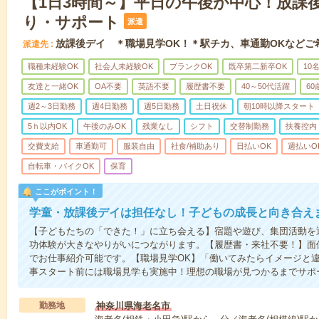
【1日3時間～】平日の午後が中心！放課
り・サポート
派遣
放課後デイ ＊職場見学OK！＊駅チカ、車通勤OKなどご
派遣先
職種未経験OK
社会人未経験OK
ブランクOK
既卒第二新卒OK
10
友達と一緒OK
OA不要
英語不要
履歴書不要
40～50代活躍
6
週2～3日勤務
週4日勤務
週5日勤務
土日祝休
朝10時以降スタート
5ｈ以内OK
午後のみOK
残業なし
シフト
交替制勤務
扶養控内
交費支給
車通勤可
服装自由
社食/補助あり
日払いOK
週払いO
自転車・バイクOK
保育
ここがポイント！
学童・放課後デイは担任なし！子どもの成長と向き合え
【子どもたちの「できた！」に立ち会える】宿題や遊び、集団活動を
功体験が大きなやりがいにつながります。【履歴書・来社不要！】面
でお仕事紹介可能です。【職場見学OK】「働いてみたらイメージと
事スタート前には職場見学も実施中！理想の職場が見つかるまでサポ
勤務地
神奈川県海老名市