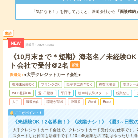
「気になる！」を押しておくと、派遣会社から
「面談確約
未読
NEW
掲載日
2026/08/04
《10月末まで＊短期》海老名／未経験O
ト会社で受付＠2名
派遣
●大手クレジットカード会社●
派遣先
職種未経験OK
ブランクOK
既卒第二新卒OK
複数名募集
友達と一
WEB登録OK
週5日勤務
平日休
朝10時以降スタート
残業なし
大手
服装自由
職場が禁煙
派遣多
Word
Excel
ここがポイント！
《未経験OK！2名募集！》《残業ナシ！》《週3～日数の
大手クレジットカード会社で、クレジットカード受付のお仕事です。
スタートした仲間も活躍中です！10：45始業なので朝はゆったり！