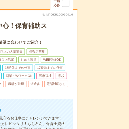
一括
応募
No.MPGKH10099991H
中心！保育補助ス
希望に合わせてご紹介！
名以上の大量募集
複数名募集
0歳以上活躍
しゅふ歓迎
WEB登録OK
16時前までの仕事
17時前までの仕事
副業・WワークOK
医療福祉
学校
K
職場が禁煙
派遣多
電話対応なし
！
を見守るお仕事にチャレンジできます！
な方にピッタリ！もちろん、保育士資格