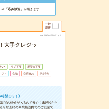
」
や
「応募歓迎」
が届きます！
一括
応募
No.AHTAM7041yok
K！大手クレジッ
緒OK
英語不要
履歴書不要
シフト
金融
交費支給
駅歩5分
相談OK！》
2日間の研修があるので安心！未経験から
海老名駅直結の商業施設内でのご就業で