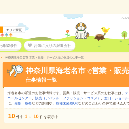
ヘル
エリア変更
た希望条件
お気に入りの派遣会社
神奈川県海老名市 営業・販売・サービス系の派遣の仕事一覧
神奈川県海老名市
営業・販
で
仕事情報一覧
海老名市の派遣のお仕事情報です。営業・販売・サービス系のお仕事には、
テ
コールセンター
、
販売（アパレル・ファッション・コスメ）
、
窓口・ショール
に、
短期
・
単発
などの期間や、
職種未経験OK
などのこだわり条件で絞り込ん
10
1
10
件中
～
件を表示中