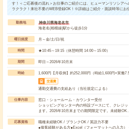
す！＜ご応募後の流れ＞お仕事のご紹介には、ヒューマンリソシアへ
ラクラク！来社不要のWEB登録OK！※詳細はご紹介・面談時等にお
勤務地
神奈川県海老名市
海老名(相模線)駅から徒歩1分
曜日頻度
月～金/土/日/祝
時間
★10:45～19:15（休憩時間 14:00～15:00）
期間
即日～2026年10月末
時給
1,600円【月収例】約252,000円（時給1,600円×実働7
交通費
通勤交通費の支給あり（当社規定による）
仕事内容
窓口・ショールーム・カウンター受付
ショッピングセンター内の特設ブースにて、クレジッ
ます。2026年10月末までの期間限定です。未経験OK
応募資格
職種未経験OK / ブランクOK / 英語力不要
●接客経験がある方●Excel（フォーマットへの入力）