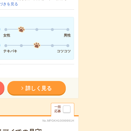
づきを見る
女性
男性
テキパキ
コツコツ
詳しく見る
一括
応募
No.MPGKH10099991H