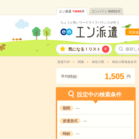
エン派遣
74686
件
エンバイト
82531
件
ちょうど良いワークライフバランスが叶う
関東版
気になる！リスト
0
保存し
派遣TOP
関東
神奈川県
神奈川県海老名市
,
1
5
0
5
平均時給:
円
設定中の検索条件
期間
---
派遣形式
---
時給
---