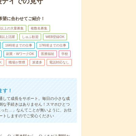
後デイでの見守
希望に合わせてご紹介！
名以上の大量募集
複数名募集
0歳以上活躍
しゅふ歓迎
WEB登録OK
16時前までの仕事
17時前までの仕事
副業・WワークOK
医療福祉
学校
K
職場が禁煙
派遣多
電話対応なし
ます！
通して成長をサポート。毎日の小さな成
倒な手続きはありません！スマホひとつ
違った…」なんてことが無いように、お仕
ートしますのでご安心ください