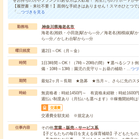
をお持ちの方やブランクのある方は大歓迎！ 先生たちのサポートが
【履歴書・来社不要！】面倒な手続きはありません！スマホひとつで
「…
つづきを見る
勤務地
神奈川県海老名市
海老名(相鉄・小田急)駅から---分／海老名(相模線)駅か
ら---分／かしわ台駅から---分
曜日頻度
週2日～OK（月～金）
時間
1日3時間～OK！（7時～20時の間）▼選べるシフト
備・10時～13時：園児の見守り～お昼の補助・…
つづ
期間
最短2ヶ月～長期 ★急募 ★当月～、さらに先のス
時給
無資格者：時給1450円～ 有資格未経験：時給1600
週払い制度あり（月払いも選べます）※稼働開始時は
交通費
交通費全額支給 ※規定あり
仕事内容
その他
営業・販売・サービス系
【子どもたちの毎日を支える保育補助】子どもたちの