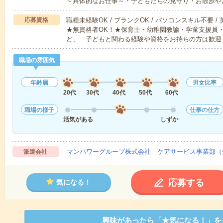
～具体的なお仕事～・子どもたちの見守り・お散歩や
応募資格
職種未経験OK / ブランクOK / パソコンスキル不要 /
★無資格者OK！★保育士・幼稚園教諭・学童支援員
ど、 子どもと関わる経験や資格をお持ちの方は歓迎
職場の雰囲気
年齢層
男女比率
20代
30代
40代
50代
60代
職場の様子
仕事の仕方
活気がある
しずか
マンパワーグループ株式会社 ケアサービス事業部（
派遣会社
応募する
気になる！
興味があったら「★気になる！」を