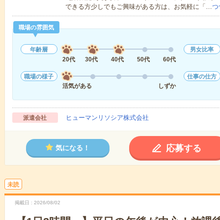
できる方少しでもご興味がある方は、お気軽に「…
つ
職場の雰囲気
年齢層
男女比率
20代
30代
40代
50代
60代
職場の様子
仕事の仕方
活気がある
しずか
ヒューマンリソシア株式会社
派遣会社
応募する
気になる！
未読
掲載日
2026/08/02