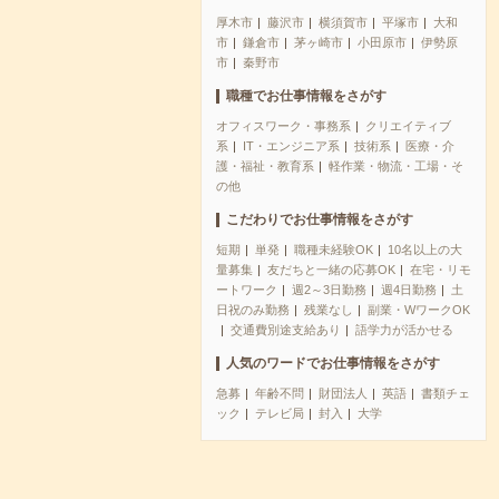
厚木市
藤沢市
横須賀市
平塚市
大和
市
鎌倉市
茅ヶ崎市
小田原市
伊勢原
市
秦野市
職種でお仕事情報をさがす
オフィスワーク・事務系
クリエイティブ
系
IT・エンジニア系
技術系
医療・介
護・福祉・教育系
軽作業・物流・工場・そ
の他
こだわりでお仕事情報をさがす
短期
単発
職種未経験OK
10名以上の大
量募集
友だちと一緒の応募OK
在宅・リモ
ートワーク
週2～3日勤務
週4日勤務
土
日祝のみ勤務
残業なし
副業・WワークOK
交通費別途支給あり
語学力が活かせる
人気のワードでお仕事情報をさがす
急募
年齢不問
財団法人
英語
書類チェ
ック
テレビ局
封入
大学