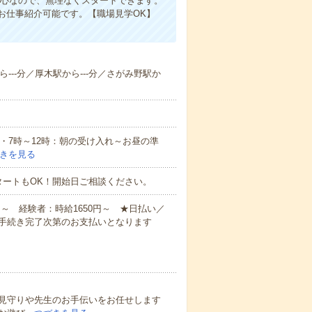
中心なので、無理なくスタートできます。
お仕事紹介可能です。【職場見学OK】
ら---分／厚木駅から---分／さがみ野駅か
例・7時～12時：朝の受け入れ～お昼の準
きを見る
タートもOK！開始日ご相談ください。
円～ 経験者：時給1650円～ ★日払い／
手続き完了次第のお支払いとなります
見守りや先生のお手伝いをお任せします