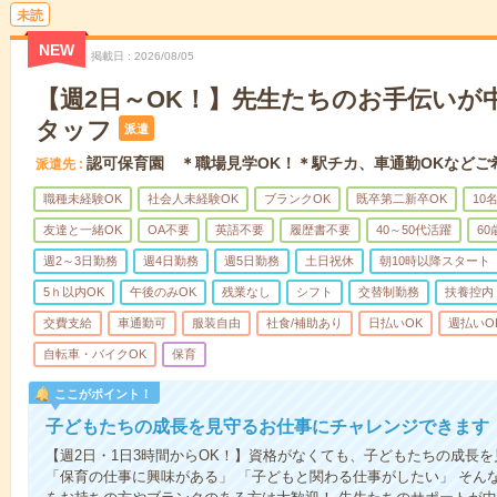
未読
NEW
掲載日
2026/08/05
【週2日～OK！】先生たちのお手伝いが
タッフ
派遣
認可保育園 ＊職場見学OK！＊駅チカ、車通勤OKなどご
派遣先
職種未経験OK
社会人未経験OK
ブランクOK
既卒第二新卒OK
10
友達と一緒OK
OA不要
英語不要
履歴書不要
40～50代活躍
6
週2～3日勤務
週4日勤務
週5日勤務
土日祝休
朝10時以降スタート
5ｈ以内OK
午後のみOK
残業なし
シフト
交替制勤務
扶養控内
交費支給
車通勤可
服装自由
社食/補助あり
日払いOK
週払いO
自転車・バイクOK
保育
ここがポイント！
子どもたちの成長を見守るお仕事にチャレンジできます
【週2日・1日3時間からOK！】資格がなくても、子どもたちの成長
「保育の仕事に興味がある」 「子どもと関わる仕事がしたい」 そん