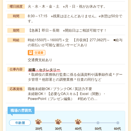
火・水・木・金・土 ※月・日・祝がお休みです。
曜日頻度
8:30～17:15 ※残業はほとんどありません。※休憩は50分で
時間
す。
【急募】即日～長期 ※開始日はご相談可能です！
期間
時給1550円～1600円＋交 【月収例】277,062円～ ■給与
時給
の前払いが可能な速払いサービスあり
交通費
交通費支給あり
秘書・セクレタリー
仕事内容
＊取締役の業務執行監査に係る会議資料や議事録作成＊デー
タ管理＊他部署との調整業務＊往査の同行など
職種未経験OK / ブランクOK / 英語力不要
応募資格
未経験OK！【必要なOAスキル】Excel（関数）・
PowerPoint（プレゼン編集） #初めての…
職場の雰囲気
年齢層
20代
30代
40代
50代
60代