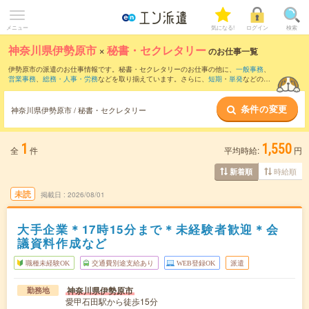
メニュー
気になる!
ログイン
検索
神奈川県伊勢原市
×
秘書・セクレタリー
のお仕事一覧
伊勢原市の派遣のお仕事情報です。秘書・セクレタリーのお仕事の他に、
一般事務
、
営業事務
、
総務・人事・労務
などを取り揃えています。さらに、
短期
・
単発
などの期
間や、
職種未経験OK
などのこだわり条件で絞り込んでいただけます。職種辞典：
秘
書・セレクタリーのお仕事とは？とは？
条件の変更
神奈川県伊勢原市 / 秘書・セクレタリー
1
1,550
全
件
平均時給:
円
時給順
新着順
未読
掲載日
2026/08/01
大手企業＊17時15分まで＊未経験者歓迎＊会
議資料作成など
職種未経験OK
交通費別途支給あり
WEB登録OK
派遣
神奈川県伊勢原市
勤務地
愛甲石田駅から徒歩15分