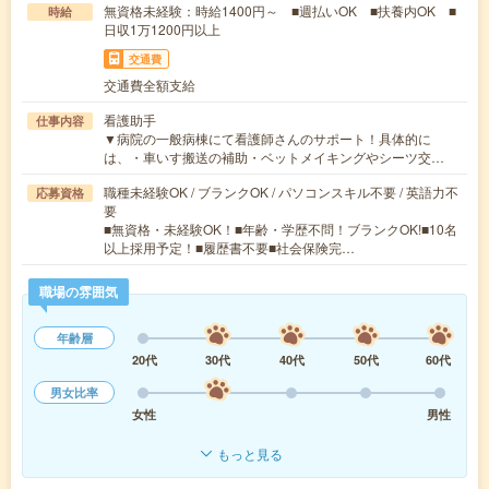
無資格未経験：時給1400円～ ■週払いOK ■扶養内OK ■
時給
日収1万1200円以上
交通費
交通費全額支給
看護助手
仕事内容
▼病院の一般病棟にて看護師さんのサポート！具体的に
は、・車いす搬送の補助・ベットメイキングやシーツ交…
職種未経験OK / ブランクOK / パソコンスキル不要 / 英語力不
応募資格
要
■無資格・未経験OK！■年齢・学歴不問！ブランクOK!■10名
以上採用予定！■履歴書不要■社会保険完…
職場の雰囲気
年齢層
20代
30代
40代
50代
60代
男女比率
女性
男性
もっと見る