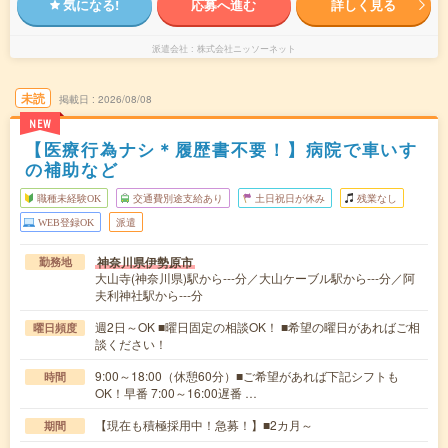
気になる!
応募へ進む
詳しく見る
派遣会社
株式会社ニッソーネット
未読
掲載日
2026/08/08
NEW
【医療行為ナシ＊履歴書不要！】病院で車いす
の補助など
職種未経験OK
交通費別途支給あり
土日祝日が休み
残業なし
WEB登録OK
派遣
神奈川県伊勢原市
勤務地
大山寺(神奈川県)駅から---分／大山ケーブル駅から---分／阿
夫利神社駅から---分
週2日～OK ■曜日固定の相談OK！ ■希望の曜日があればご相
曜日頻度
談ください！
9:00～18:00（休憩60分）■ご希望があれば下記シフトも
時間
OK！早番 7:00～16:00遅番 …
【現在も積極採用中！急募！】■2カ月～
期間