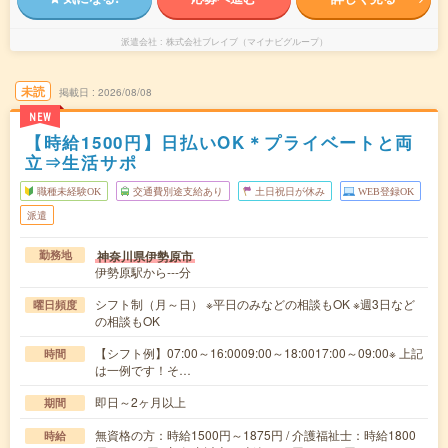
派遣会社
株式会社ブレイブ（マイナビグループ）
未読
掲載日
2026/08/08
NEW
【時給1500円】日払いOK＊プライベートと両
立⇒生活サポ
職種未経験OK
交通費別途支給あり
土日祝日が休み
WEB登録OK
派遣
神奈川県伊勢原市
勤務地
伊勢原駅から---分
シフト制（月～日） ※平日のみなどの相談もOK ※週3日など
曜日頻度
の相談もOK
【シフト例】07:00～16:0009:00～18:0017:00～09:00※ 上記
時間
は一例です！そ…
即日～2ヶ月以上
期間
無資格の方：時給1500円～1875円 / 介護福祉士：時給1800
時給