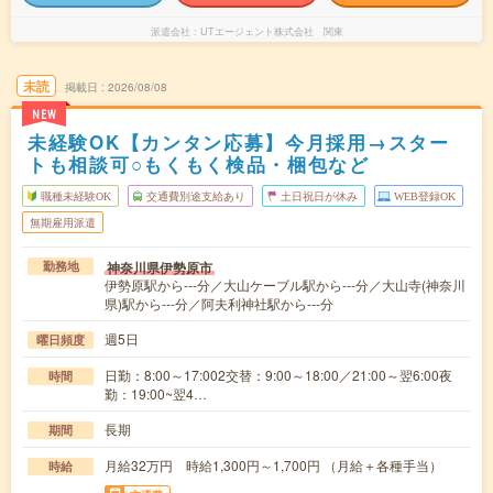
派遣会社
UTエージェント株式会社 関東
未読
掲載日
2026/08/08
NEW
未経験OK【カンタン応募】今月採用→スター
トも相談可○もくもく検品・梱包など
職種未経験OK
交通費別途支給あり
土日祝日が休み
WEB登録OK
無期雇用派遣
神奈川県伊勢原市
勤務地
伊勢原駅から---分／大山ケーブル駅から---分／大山寺(神奈川
県)駅から---分／阿夫利神社駅から---分
週5日
曜日頻度
日勤：8:00～17:002交替：9:00～18:00／21:00～翌6:00夜
時間
勤：19:00~翌4…
長期
期間
月給32万円 時給1,300円～1,700円 （月給＋各種手当）
時給