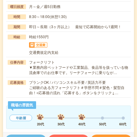
月～金／週5日勤務
曜日頻度
8:30～18:00(休憩1:30)
時間
即日～長期（3ヶ月以上） 最短で応募開始から1週間！
期間
時給1550円
時給
交通費
交通費規定内支給
フォークリフト
仕事内容
▼業務内容ペットフードや工業製品、食品等を扱っている物
流倉庫でのお仕事です。リーチフォークに乗りなが…
ブランクOK / パソコンスキル不要 / 英語力不要
応募資格
ご経験のある方フォークリフト＃学歴不問＃髪色・髪型自
由！○応募後の流れ「応募する」ボタンをクリック↓…
職場の雰囲気
年齢層
20代
30代
40代
50代
60代