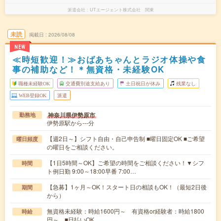
派遣会社
UTエージェント株式会社 関東
未読
掲載日
2026/08/08
NEW
≪時短歓迎！≫おばあちゃんとラジオ体操や食
事の補助など！＊無資格・未経験OK
職種未経験OK
交通費別途支給あり
土日祝日が休み
残業なし
WEB登録OK
派遣
神奈川県伊勢原市
勤務地
伊勢原駅から---分
【週2日～】シフト自由・自己申告制 ■曜日固定OK ■ご希望
曜日頻度
の曜日をご相談ください。
【1日5時間～OK】ご希望の時間をご相談ください！▼シフ
時間
ト例日勤 9:00～18:00早番 7:00…
【急募】1ヶ月～OK！スタート日の相談もOK！（最短2日後
期間
から）
無資格未経験：時給1600円～ 有資格or経験者：時給1800
時給
円～ ■日払いOK