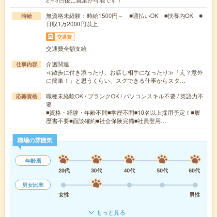
無資格未経験：時給1500円～ ■週払いOK ■扶養内OK ■
時給
日収1万2000円以上
交通費
交通費全額支給
介護関連
仕事内容
≪散歩に付き添ったり、お話し相手になったり≫「え？意外
に簡単！」と思うくらい、スグできる仕事からスタ…
職種未経験OK / ブランクOK / パソコンスキル不要 / 英語力不
応募資格
要
■資格・経験・年齢不問■学歴不問■10名以上採用予定！■履
歴書不要■面談確約■社会保険完備■社員登用…
職場の雰囲気
年齢層
20代
30代
40代
50代
60代
男女比率
女性
男性
もっと見る