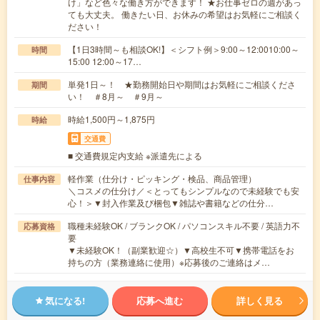
け」など色々な働き方ができます！ ★お仕事ゼロの週があっ
ても大丈夫。 働きたい日、お休みの希望はお気軽にご相談く
ださい！
【1日3時間～も相談OK!】＜シフト例＞9:00～12:0010:00～
時間
15:00 12:00～17…
単発1日～！ ★勤務開始日や期間はお気軽にご相談くださ
期間
い！ ＃8月～ ＃9月～
時給1,500円～1,875円
時給
交通費
■ 交通費規定内支給 ※派遣先による
軽作業（仕分け・ピッキング・検品、商品管理）
仕事内容
＼コスメの仕分け／＜とってもシンプルなので未経験でも安
心！＞▼封入作業及び梱包▼雑誌や書籍などの仕分…
職種未経験OK / ブランクOK / パソコンスキル不要 / 英語力不
応募資格
要
▼未経験OK！（副業歓迎☆）▼高校生不可▼携帯電話をお
持ちの方（業務連絡に使用）※応募後のご連絡はメ…
気になる!
応募へ進む
詳しく見る