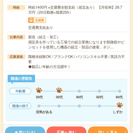
時給1400円 ※交通費全額支給（規定あり） 【月収例】26.7
時給
万円（20日勤務+残業25h）
交通費
交通費支給あり
製造（組立・加工）
仕事内容
測定具を作っている工場での組立業務になります顕微鏡やピ
ンセットを使用した機器の組立・部品の接着、ネジ…
職種未経験OK / ブランクOK / パソコンスキル不要 / 英語力不
応募資格
要
◆幅広い年齢の方活躍中！
職場の雰囲気
年齢層
20代
30代
40代
50代
60代
職場の様子
活気がある
しずか
気になる!
応募へ進む
詳しく見る