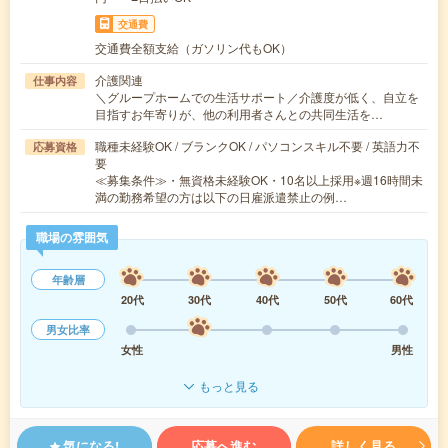
交通費
交通費全額支給（ガソリン代もOK）
介護関連
仕事内容
＼グループホームでの生活サポート／介護度が低く、自立を
目指すお年寄りが、他の利用者さんとの共同生活を…
職種未経験OK / ブランクOK / パソコンスキル不要 / 英語力不
応募資格
要
≪募集条件≫・無資格未経験OK・10名以上採用※週16時間未
満の勤務希望の方は以下の日雇派遣禁止の例…
職場の雰囲気
年齢層
20代
30代
40代
50代
60代
男女比率
女性
男性
もっと見る
気になる!
応募へ進む
詳しく見る