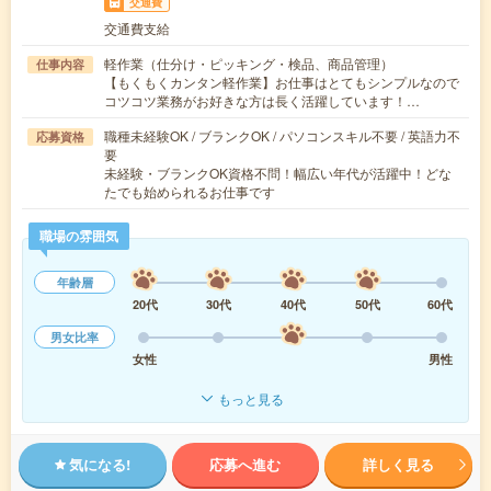
交通費
交通費支給
軽作業（仕分け・ピッキング・検品、商品管理）
仕事内容
【もくもくカンタン軽作業】お仕事はとてもシンプルなので
コツコツ業務がお好きな方は長く活躍しています！…
職種未経験OK / ブランクOK / パソコンスキル不要 / 英語力不
応募資格
要
未経験・ブランクOK資格不問！幅広い年代が活躍中！どな
たでも始められるお仕事です
職場の雰囲気
年齢層
20代
30代
40代
50代
60代
男女比率
女性
男性
もっと見る
気になる!
応募へ進む
詳しく見る