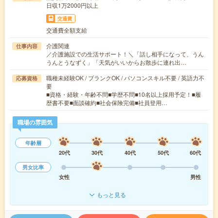
日収1万2000円以上
交通費
交通費全額支給
介護関連
仕事内容
／介護施設での生活サポート！＼「話し相手になって、うん
うんとうなずく」「天気がいいからお散歩に連れ出…
職種未経験OK / ブランクOK / パソコンスキル不要 / 英語力不
応募資格
要
■資格・経験・年齢不問■学歴不問■10名以上採用予定！■履
歴書不要■面談確約■社会保険完備■社員登用…
職場の雰囲気
年齢層
20代
30代
40代
50代
60代
男女比率
女性
男性
もっと見る