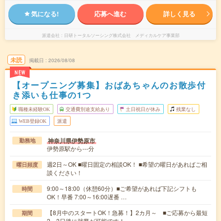
気になる!
応募へ進む
詳しく見る
派遣会社
日研トータルソーシング株式会社 メディカルケア事業部
未読
掲載日
2026/08/08
NEW
【オープニング募集】おばあちゃんのお散歩付
き添いも仕事の1つ
職種未経験OK
交通費別途支給あり
土日祝日が休み
残業なし
WEB登録OK
派遣
神奈川県伊勢原市
勤務地
伊勢原駅から---分
週2日～OK ■曜日固定の相談OK！ ■希望の曜日があればご相
曜日頻度
談ください！
9:00～18:00（休憩60分）■ご希望があれば下記シフトも
時間
OK！早番 7:00～16:00遅番 …
【8月中のスタートOK！急募！】2カ月～ ■ご応募から最短
期間
2～3日後に就業が可能です！