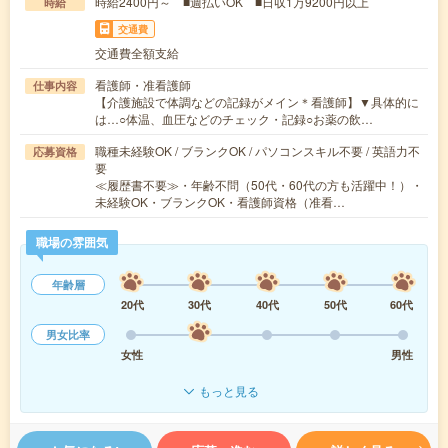
時給2400円～ ■週払いOK ■日収1万9200円以上
時給
交通費
交通費全額支給
看護師・准看護師
仕事内容
【介護施設で体調などの記録がメイン＊看護師】▼具体的に
は…○体温、血圧などのチェック・記録○お薬の飲…
職種未経験OK / ブランクOK / パソコンスキル不要 / 英語力不
応募資格
要
≪履歴書不要≫・年齢不問（50代・60代の方も活躍中！）・
未経験OK・ブランクOK・看護師資格（准看…
職場の雰囲気
年齢層
20代
30代
40代
50代
60代
男女比率
女性
男性
もっと見る