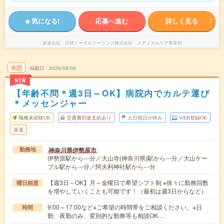
気になる!
応募へ進む
詳しく見る
派遣会社
日研トータルソーシング株式会社 メディカルケア事業部
未読
掲載日
2026/08/08
NEW
【年齢不問＊週3日～OK】病院内でカルテ運び
＊メッセンジャー
職種未経験OK
交通費別途支給あり
土日祝日が休み
WEB登録OK
派遣
神奈川県伊勢原市
勤務地
伊勢原駅から---分／大山寺(神奈川県)駅から---分／大山ケー
ブル駅から---分／阿夫利神社駅から---分
【週3日～OK】月～金曜日で希望シフト制 ※徐々に勤務回数
曜日頻度
を増やしていくことも可能です！（最初は週3日からなど）
9:00～17:00など※ご希望の時間帯をご相談ください。※日
時間
勤、夜勤のみ、変則的な勤務等も相談OK…