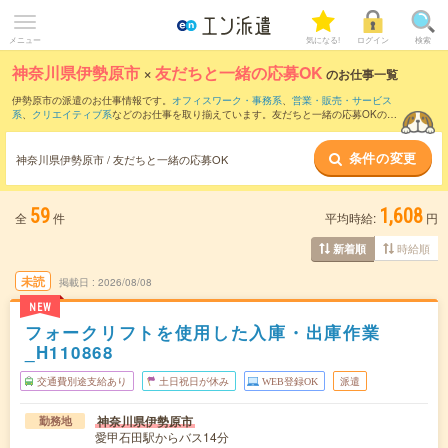
メニュー
気になる!
ログイン
検索
神奈川県伊勢原市
×
友だちと一緒の応募OK
のお仕事一覧
伊勢原市の派遣のお仕事情報です。
オフィスワーク・事務系
、
営業・販売・サービス
系
、
クリエイティブ系
などのお仕事を取り揃えています。友だちと一緒の応募OKの条
件の他に、
交通費別途支給あり
、
職種未経験OK
、
残業なし
などのこだわり条件も取り
揃えています。
条件の変更
神奈川県伊勢原市 / 友だちと一緒の応募OK
59
1,608
全
件
平均時給:
円
時給順
新着順
未読
掲載日
2026/08/08
NEW
フォークリフトを使用した入庫・出庫作業
_H110868
交通費別途支給あり
土日祝日が休み
WEB登録OK
派遣
神奈川県伊勢原市
勤務地
愛甲石田駅からバス14分