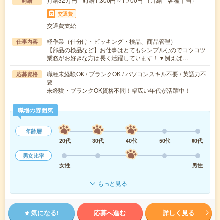
月給32万円 時給1,300円～1,700円 （月給＋各種手当）
時給
交通費
交通費支給
軽作業（仕分け・ピッキング・検品、商品管理）
仕事内容
【部品の検品など】お仕事はとてもシンプルなのでコツコツ
業務がお好きな方は長く活躍しています！▼例えば…
職種未経験OK / ブランクOK / パソコンスキル不要 / 英語力不
応募資格
要
未経験・ブランクOK資格不問！幅広い年代が活躍中！
職場の雰囲気
年齢層
20代
30代
40代
50代
60代
男女比率
女性
男性
もっと見る
気になる!
応募へ進む
詳しく見る