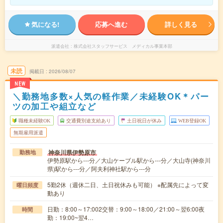
気になる!
応募へ進む
詳しく見る
派遣会社
株式会社スタッフサービス メディカル事業本部
未読
掲載日
2026/08/07
NEW
＼勤務地多数×人気の軽作業／未経験OK＊パー
ツの加工や組立など
職種未経験OK
交通費別途支給あり
土日祝日が休み
WEB登録OK
無期雇用派遣
神奈川県伊勢原市
勤務地
伊勢原駅から---分／大山ケーブル駅から---分／大山寺(神奈川
県)駅から---分／阿夫利神社駅から---分
5勤2休（週休二日、土日祝休みも可能） ※配属先によって変
曜日頻度
動あり
日勤：8:00～17:002交替：9:00～18:00／21:00～翌6:00夜
時間
勤：19:00~翌4…