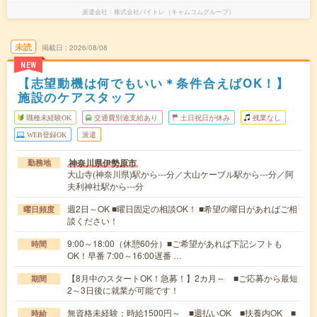
派遣会社
株式会社バイトレ（キャムコムグループ）
未読
掲載日
2026/08/08
NEW
【志望動機は何でもいい＊条件合えばOK！】
施設のケアスタッフ
職種未経験OK
交通費別途支給あり
土日祝日が休み
残業なし
WEB登録OK
派遣
神奈川県伊勢原市
勤務地
大山寺(神奈川県)駅から---分／大山ケーブル駅から---分／阿
夫利神社駅から---分
週2日～OK ■曜日固定の相談OK！ ■希望の曜日があればご相
曜日頻度
談ください！
9:00～18:00（休憩60分）■ご希望があれば下記シフトも
時間
OK！早番 7:00～16:00遅番 …
【8月中のスタートOK！急募！】2カ月～ ■ご応募から最短
期間
2～3日後に就業が可能です！
無資格未経験：時給1500円～ ■週払いOK ■扶養内OK ■
時給