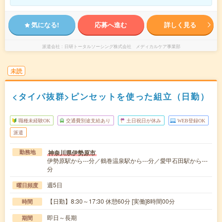
気になる!
応募へ進む
詳しく見る
派遣会社
日研トータルソーシング株式会社 メディカルケア事業部
未読
<タイパ抜群>ピンセットを使った組立（日勤）
職種未経験OK
交通費別途支給あり
土日祝日が休み
WEB登録OK
派遣
神奈川県伊勢原市
勤務地
伊勢原駅から---分／鶴巻温泉駅から---分／愛甲石田駅から---
分
週5日
曜日頻度
【日勤】8:30～17:30 休憩60分 [実働]8時間00分
時間
即日～長期
期間