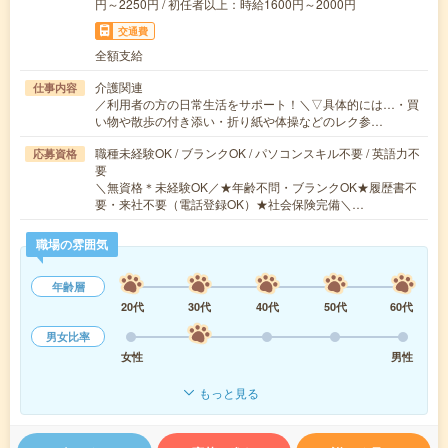
円～2250円 / 初任者以上：時給1600円～2000円
交通費
全額支給
介護関連
仕事内容
／利用者の方の日常生活をサポート！＼▽具体的には…・買
い物や散歩の付き添い・折り紙や体操などのレク参…
職種未経験OK / ブランクOK / パソコンスキル不要 / 英語力不
応募資格
要
＼無資格＊未経験OK／★年齢不問・ブランクOK★履歴書不
要・来社不要（電話登録OK）★社会保険完備＼…
職場の雰囲気
年齢層
20代
30代
40代
50代
60代
男女比率
女性
男性
もっと見る