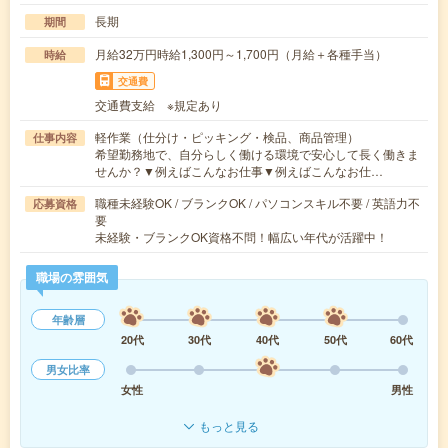
長期
期間
月給32万円時給1,300円～1,700円（月給＋各種手当）
時給
交通費
交通費支給 ※規定あり
軽作業（仕分け・ピッキング・検品、商品管理）
仕事内容
希望勤務地で、自分らしく働ける環境で安心して長く働きま
せんか？▼例えばこんなお仕事▼例えばこんなお仕…
職種未経験OK / ブランクOK / パソコンスキル不要 / 英語力不
応募資格
要
未経験・ブランクOK資格不問！幅広い年代が活躍中！
職場の雰囲気
年齢層
20代
30代
40代
50代
60代
男女比率
女性
男性
もっと見る