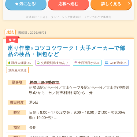
気になる!
応募へ進む
詳しく見る
派遣会社
日研トータルソーシング株式会社 メディカルケア事業部
未読
掲載日
2026/08/08
NEW
座り作業×コツコツワーク！大手メーカ―で部
品の検品・梱包など
職種未経験OK
交通費別途支給あり
土日祝日が休み
WEB登録OK
無期雇用派遣
神奈川県伊勢原市
勤務地
伊勢原駅から---分／大山ケーブル駅から---分／大山寺(神奈川
県)駅から---分／阿夫利神社駅から---分
週5日
曜日頻度
日勤：8:00～17:002交替：9:00～18:00／21:00～翌6:00夜
時間
勤：19:00~翌4…
長期
期間