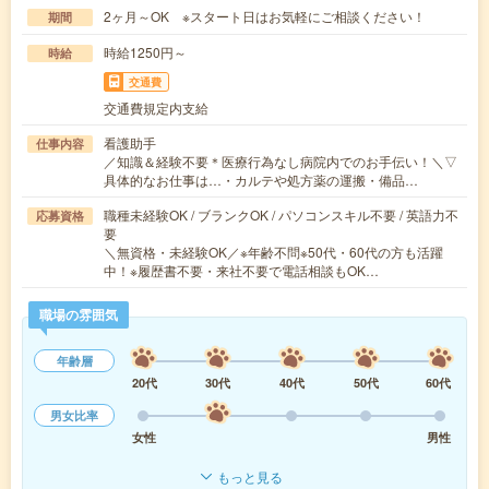
2ヶ月～OK ※スタート日はお気軽にご相談ください！
期間
時給1250円～
時給
交通費
交通費規定内支給
看護助手
仕事内容
／知識＆経験不要＊医療行為なし病院内でのお手伝い！＼▽
具体的なお仕事は…・カルテや処方薬の運搬・備品…
職種未経験OK / ブランクOK / パソコンスキル不要 / 英語力不
応募資格
要
＼無資格・未経験OK／※年齢不問※50代・60代の方も活躍
中！※履歴書不要・来社不要で電話相談もOK…
職場の雰囲気
年齢層
20代
30代
40代
50代
60代
男女比率
女性
男性
もっと見る