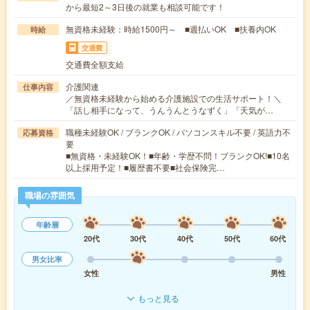
から最短2～3日後の就業も相談可能です！
無資格未経験：時給1500円～ ■週払いOK ■扶養内OK
時給
交通費
交通費全額支給
介護関連
仕事内容
／無資格未経験から始める介護施設での生活サポート！＼
「話し相手になって、うんうんとうなずく」「天気が…
職種未経験OK / ブランクOK / パソコンスキル不要 / 英語力不
応募資格
要
■無資格・未経験OK！■年齢・学歴不問！ブランクOK!■10名
以上採用予定！■履歴書不要■社会保険完…
職場の雰囲気
年齢層
20代
30代
40代
50代
60代
男女比率
女性
男性
もっと見る