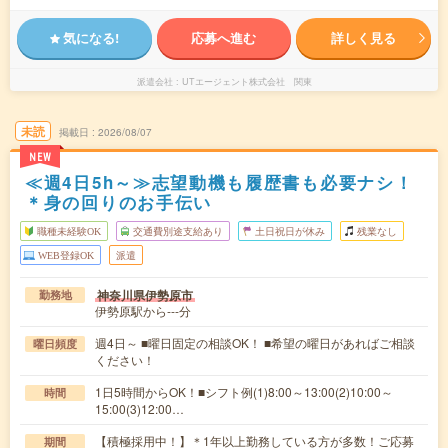
気になる!
応募へ進む
詳しく見る
派遣会社
UTエージェント株式会社 関東
未読
掲載日
2026/08/07
NEW
≪週4日5h～≫志望動機も履歴書も必要ナシ！
＊身の回りのお手伝い
職種未経験OK
交通費別途支給あり
土日祝日が休み
残業なし
WEB登録OK
派遣
神奈川県伊勢原市
勤務地
伊勢原駅から---分
週4日～ ■曜日固定の相談OK！ ■希望の曜日があればご相談
曜日頻度
ください！
1日5時間からOK！■シフト例(1)8:00～13:00(2)10:00～
時間
15:00(3)12:00…
【積極採用中！】＊1年以上勤務している方が多数！ご応募
期間