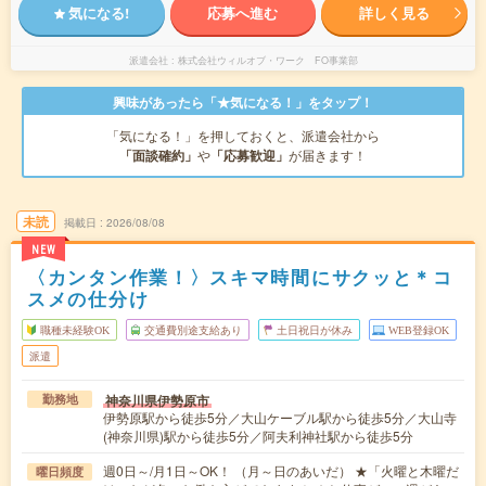
気になる!
応募へ進む
詳しく見る
派遣会社
株式会社ウィルオブ・ワーク FO事業部
興味があったら「★気になる！」をタップ！
「気になる！」を押しておくと、派遣会社から
「面談確約」
や
「応募歓迎」
が届きます！
未読
掲載日
2026/08/08
NEW
〈カンタン作業！〉スキマ時間にサクッと＊コ
スメの仕分け
職種未経験OK
交通費別途支給あり
土日祝日が休み
WEB登録OK
派遣
神奈川県伊勢原市
勤務地
伊勢原駅から徒歩5分／大山ケーブル駅から徒歩5分／大山寺
(神奈川県)駅から徒歩5分／阿夫利神社駅から徒歩5分
週0日～/月1日～OK！ （月～日のあいだ） ★「火曜と木曜だ
曜日頻度