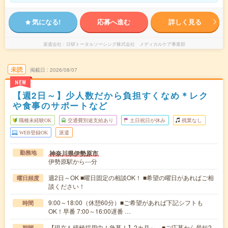
気になる!
応募へ進む
詳しく見る
派遣会社
日研トータルソーシング株式会社 メディカルケア事業部
未読
掲載日
2026/08/07
NEW
【週2日～】少人数だから負担すくなめ＊レク
や食事のサポートなど
職種未経験OK
交通費別途支給あり
土日祝日が休み
残業なし
WEB登録OK
派遣
神奈川県伊勢原市
勤務地
伊勢原駅から---分
週2日～OK ■曜日固定の相談OK！ ■希望の曜日があればご相
曜日頻度
談ください！
9:00～18:00（休憩60分）■ご希望があれば下記シフトも
時間
OK！早番 7:00～16:00遅番 …
【現在も積極採用中！急募！】2カ月～ ■ご応募から最短2
期間