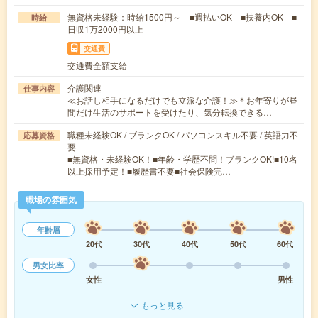
無資格未経験：時給1500円～ ■週払いOK ■扶養内OK ■
時給
日収1万2000円以上
交通費
交通費全額支給
介護関連
仕事内容
≪お話し相手になるだけでも立派な介護！≫＊お年寄りが昼
間だけ生活のサポートを受けたり、気分転換できる…
職種未経験OK / ブランクOK / パソコンスキル不要 / 英語力不
応募資格
要
■無資格・未経験OK！■年齢・学歴不問！ブランクOK!■10名
以上採用予定！■履歴書不要■社会保険完…
職場の雰囲気
年齢層
20代
30代
40代
50代
60代
男女比率
女性
男性
もっと見る