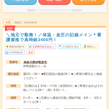
派遣会社
パーソルファクトリーパートナーズ株式会社
未読
掲載日
2026/08/08
NEW
＼地元で勤務！／体温・血圧の記録メイン＊看
護資格で高時給2400円！
職種未経験OK
交通費別途支給あり
土日祝日が休み
残業なし
WEB登録OK
派遣
神奈川県伊勢原市
勤務地
伊勢原駅から---分
週2日～OK！ ■曜日固定の相談OK！ ■ご希望の曜日をご相談
曜日頻度
ください！
【日勤のみ】9:00～17:00（休憩60分）■ご希望があればその
時間
他シフトもOK！（例）8:30～1…
2ヶ月～ ■ご応募から最短3日後に開始可能 8月～、9月ス
期間
タートもOK！