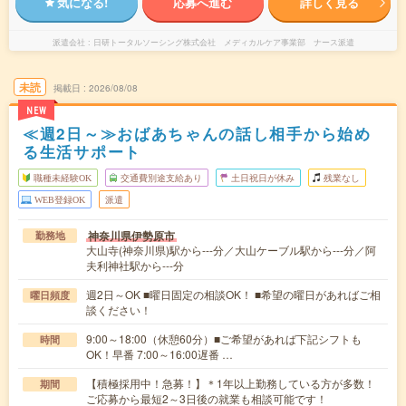
気になる!
応募へ進む
詳しく見る
派遣会社
日研トータルソーシング株式会社 メディカルケア事業部 ナース派遣
未読
掲載日
2026/08/08
NEW
≪週2日～≫おばあちゃんの話し相手から始め
る生活サポート
職種未経験OK
交通費別途支給あり
土日祝日が休み
残業なし
WEB登録OK
派遣
神奈川県伊勢原市
勤務地
大山寺(神奈川県)駅から---分／大山ケーブル駅から---分／阿
夫利神社駅から---分
週2日～OK ■曜日固定の相談OK！ ■希望の曜日があればご相
曜日頻度
談ください！
9:00～18:00（休憩60分）■ご希望があれば下記シフトも
時間
OK！早番 7:00～16:00遅番 …
【積極採用中！急募！】＊1年以上勤務している方が多数！
期間
ご応募から最短2～3日後の就業も相談可能です！