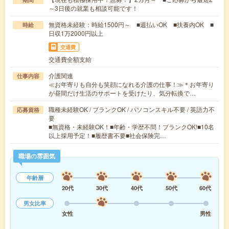
～3日後の就業も相談可能です！
無資格未経験：時給1500円～ ■週払いOK ■扶養内OK ■
時給
日収1万2000円以上
交通費
交通費全額支給
介護関連
仕事内容
≪お年寄りも自分も笑顔になれる介護の仕事！≫＊お年寄り
が昼間だけ生活のサポートを受けたり、気分転換で…
職種未経験OK / ブランクOK / パソコンスキル不要 / 英語力不
応募資格
要
■無資格・未経験OK！■年齢・学歴不問！ブランクOK!■10名
以上採用予定！■履歴書不要■社会保険完…
職場の雰囲気
年齢層
20代
30代
40代
50代
60代
男女比率
女性
男性