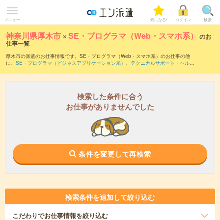
メニュー
気になる!
ログイン
検索
神奈川県厚木市
×
SE・プログラマ（Web・スマホ系）
のお
仕事一覧
厚木市の派遣のお仕事情報です。SE・プログラマ（Web・スマホ系）のお仕事の他
に、
SE・プログラマ（ビジネスアプリケーション系）
、
テクニカルサポート・ヘルプ
デスク
、
サーバ・ネットワークエンジニア
などを取り揃えています。さらに、
短期
・
単発
などの期間や、
職種未経験OK
などのこだわり条件で絞り込んでいただけます。職
種辞典：
SE・プログラマ（Web・スマホ系）のお仕事とは？とは？
検索した条件に合う
お仕事がありませんでした
条件を変更して再検索
検索条件を追加して絞り込む
こだわり
でお仕事情報を絞り込む