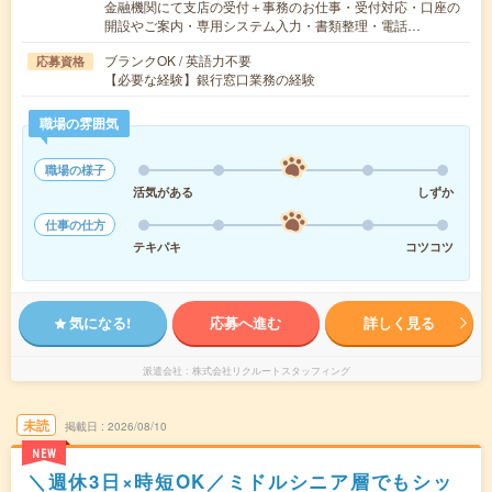
金融機関にて支店の受付＋事務のお仕事・受付対応・口座の
開設やご案内・専用システム入力・書類整理・電話…
ブランクOK / 英語力不要
応募資格
【必要な経験】銀行窓口業務の経験
職場の雰囲気
職場の様子
活気がある
しずか
仕事の仕方
テキパキ
コツコツ
気になる!
応募へ進む
詳しく見る
派遣会社
株式会社リクルートスタッフィング
未読
掲載日
2026/08/10
NEW
＼週休3日×時短OK／ミドルシニア層でもシッ