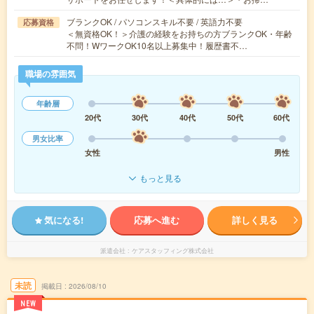
ブランクOK / パソコンスキル不要 / 英語力不要
応募資格
＜無資格OK！＞介護の経験をお持ちの方ブランクOK・年齢
不問！WワークOK10名以上募集中！履歴書不…
職場の雰囲気
年齢層
20代
30代
40代
50代
60代
男女比率
女性
男性
もっと見る
気になる!
応募へ進む
詳しく見る
派遣会社
ケアスタッフィング株式会社
未読
掲載日
2026/08/10
NEW