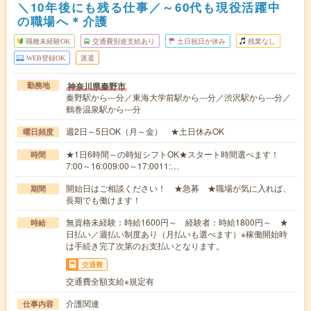
＼10年後にも残る仕事／～60代も現役活躍中
の職場へ＊介護
職種未経験OK
交通費別途支給あり
土日祝日が休み
残業なし
WEB登録OK
派遣
神奈川県秦野市
勤務地
秦野駅から---分／東海大学前駅から---分／渋沢駅から---分／
鶴巻温泉駅から---分
週2日～5日OK（月～金） ★土日休みOK
曜日頻度
★1日6時間～の時短シフトOK★スタート時間選べます！
時間
7:00～16:009:00～17:0011:…
開始日はご相談ください！ ★急募 ★職場が気に入れば、
期間
長期でも働けます！
無資格未経験：時給1600円～ 経験者：時給1800円～ ★
時給
日払い／週払い制度あり（月払いも選べます）※稼働開始時
は手続き完了次第のお支払いとなります。
交通費
交通費全額支給※規定有
介護関連
仕事内容