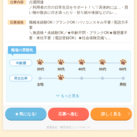
介護関連
仕事内容
／利用者の方の日常生活をサポート！＼▽具体的には…・買
い物や散歩に付き添ったり・折り紙や体操などのレ…
職種未経験OK / ブランクOK / パソコンスキル不要 / 英語力不
応募資格
要
＼無資格＊未経験OK／★年齢不問・ブランクOK★履歴書不
要・来社不要（電話登録OK）★社会保険完備＼…
職場の雰囲気
年齢層
20代
30代
40代
50代
60代
男女比率
女性
男性
もっと見る
気になる!
応募へ進む
詳しく見る
派遣会社
株式会社ニッソーネット