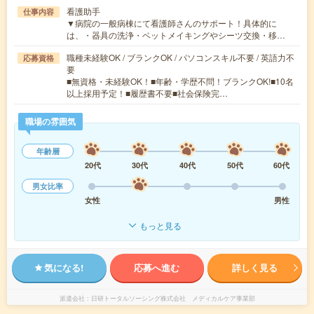
看護助手
仕事内容
▼病院の一般病棟にて看護師さんのサポート！具体的に
は、・器具の洗浄・ベットメイキングやシーツ交換・移…
職種未経験OK / ブランクOK / パソコンスキル不要 / 英語力不
応募資格
要
■無資格・未経験OK！■年齢・学歴不問！ブランクOK!■10名
以上採用予定！■履歴書不要■社会保険完…
職場の雰囲気
年齢層
20代
30代
40代
50代
60代
男女比率
女性
男性
もっと見る
気になる!
応募へ進む
詳しく見る
派遣会社
日研トータルソーシング株式会社 メディカルケア事業部