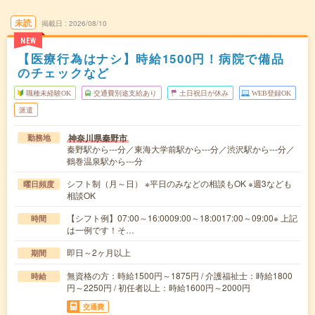
未読
掲載日
2026/08/10
NEW
【医療行為はナシ】時給1500円！病院で備品
のチェックなど
職種未経験OK
交通費別途支給あり
土日祝日が休み
WEB登録OK
派遣
神奈川県秦野市
勤務地
秦野駅から---分／東海大学前駅から---分／渋沢駅から---分／
鶴巻温泉駅から---分
シフト制（月～日） ※平日のみなどの相談もOK ※週3なども
曜日頻度
相談OK
【シフト例】07:00～16:0009:00～18:0017:00～09:00※ 上記
時間
は一例です！そ…
即日～2ヶ月以上
期間
無資格の方：時給1500円～1875円 / 介護福祉士：時給1800
時給
円～2250円 / 初任者以上：時給1600円～2000円
交通費