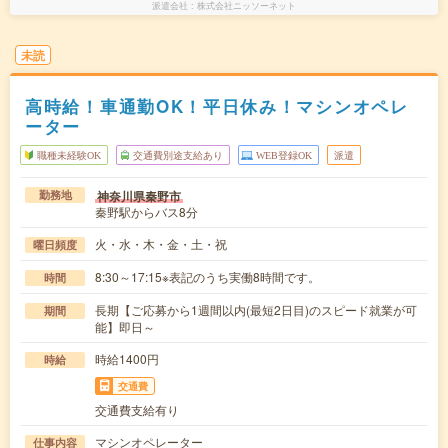
派遣会社
株式会社ニッソーネット
未読
高時給！車通勤OK！平日休み！マシンオペレ
ーター
職種未経験OK
交通費別途支給あり
WEB登録OK
派遣
神奈川県秦野市
勤務地
秦野駅からバス8分
火・水・木・金・土・祝
曜日頻度
8:30～17:15※表記のうち実働8時間です。
時間
長期【ご応募から1週間以内(最短2日目)のスピード就業が可
期間
能】即日～
時給1400円
時給
交通費
交通費支給有り
マシンオペレーター
仕事内容