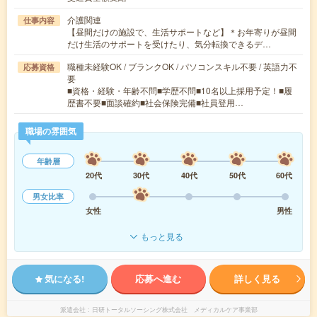
介護関連
仕事内容
【昼間だけの施設で、生活サポートなど】＊お年寄りが昼間
だけ生活のサポートを受けたり、気分転換できるデ…
職種未経験OK / ブランクOK / パソコンスキル不要 / 英語力不
応募資格
要
■資格・経験・年齢不問■学歴不問■10名以上採用予定！■履
歴書不要■面談確約■社会保険完備■社員登用…
職場の雰囲気
年齢層
20代
30代
40代
50代
60代
男女比率
女性
男性
もっと見る
気になる!
応募へ進む
詳しく見る
派遣会社
日研トータルソーシング株式会社 メディカルケア事業部