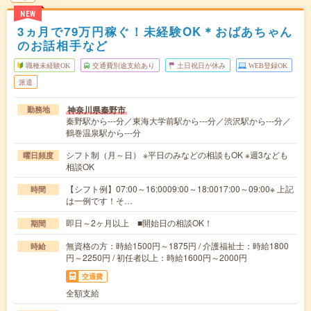
NEW
3ヵ月で79万円稼ぐ！未経験OK＊おばあちゃん
のお話相手など
職種未経験OK
交通費別途支給あり
土日祝日が休み
WEB登録OK
派遣
神奈川県秦野市
勤務地
秦野駅から---分／東海大学前駅から---分／渋沢駅から---分／
鶴巻温泉駅から---分
シフト制（月～日） ※平日のみなどの相談もOK ※週3なども
曜日頻度
相談OK
【シフト例】07:00～16:0009:00～18:0017:00～09:00※ 上記
時間
は一例です！そ…
即日～2ヶ月以上 ■開始日の相談OK！
期間
無資格の方：時給1500円～1875円 / 介護福祉士：時給1800
時給
円～2250円 / 初任者以上：時給1600円～2000円
交通費
全額支給