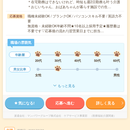
＊在宅勤務はできないけれど、時短も週2日勤務も叶う介護
＊おじいちゃん、おばあちゃんが暮らす施設での生…
職種未経験OK / ブランクOK / パソコンスキル不要 / 英語力不
応募資格
要
無資格・未経験OK年齢不問★10名以上採用予定★履歴書は
不要です▽応募後の流れ1)翌営業日までに担当…
職場の雰囲気
年齢層
20代
30代
40代
50代
60代
男女比率
女性
男性
もっと見る
気になる!
応募へ進む
詳しく見る
派遣会社
マンパワーグループ株式会社 ケアサービス事業部 （医療福祉介護関連）
未読