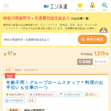
メニュー
気になる!
ログイン
検索
神奈川県秦野市
×
交通費別途支給あり
のお仕事一覧
秦野市の派遣のお仕事情報です。
オフィスワーク・事務系
、
営業・販売・サービス系
、
クリエイティブ系
などのお仕事を取り揃えています。交通費別途支給ありの条件の
他に、
職種未経験OK
、
友だちと一緒の応募OK
、
残業なし
などのこだわり条件も取り
揃えています。
条件の変更
神奈川県秦野市 / 交通費別途支給あり
97
1,519
全
件
平均時給:
円
時給順
新着順
未読
掲載日
2026/08/10
NEW
年齢不問！グループホームスタッフ＊料理のお
手伝いも仕事の一つ
職種未経験OK
交通費別途支給あり
土日祝日が休み
残業なし
WEB登録OK
派遣
神奈川県秦野市
勤務地