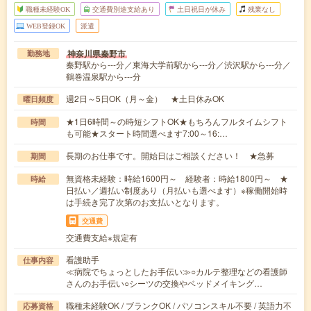
職種未経験OK
交通費別途支給あり
土日祝日が休み
残業なし
WEB登録OK
派遣
神奈川県秦野市
勤務地
秦野駅から---分／東海大学前駅から---分／渋沢駅から---分／
鶴巻温泉駅から---分
週2日～5日OK（月～金） ★土日休みOK
曜日頻度
★1日6時間～の時短シフトOK★もちろんフルタイムシフト
時間
も可能★スタート時間選べます7:00～16:…
長期のお仕事です。開始日はご相談ください！ ★急募
期間
無資格未経験：時給1600円～ 経験者：時給1800円～ ★
時給
日払い／週払い制度あり（月払いも選べます）※稼働開始時
は手続き完了次第のお支払いとなります。
交通費
交通費支給※規定有
看護助手
仕事内容
≪病院でちょっとしたお手伝い≫○カルテ整理などの看護師
さんのお手伝い○シーツの交換やベッドメイキング…
職種未経験OK / ブランクOK / パソコンスキル不要 / 英語力不
応募資格