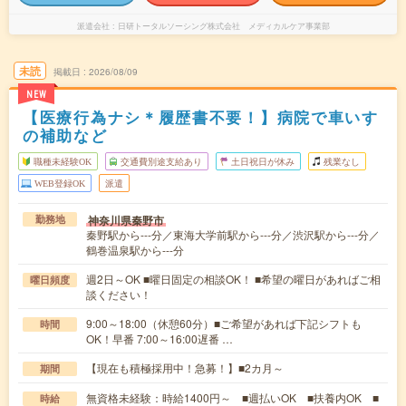
派遣会社
日研トータルソーシング株式会社 メディカルケア事業部
未読
掲載日
2026/08/09
NEW
【医療行為ナシ＊履歴書不要！】病院で車いす
の補助など
職種未経験OK
交通費別途支給あり
土日祝日が休み
残業なし
WEB登録OK
派遣
神奈川県秦野市
勤務地
秦野駅から---分／東海大学前駅から---分／渋沢駅から---分／
鶴巻温泉駅から---分
週2日～OK ■曜日固定の相談OK！ ■希望の曜日があればご相
曜日頻度
談ください！
9:00～18:00（休憩60分）■ご希望があれば下記シフトも
時間
OK！早番 7:00～16:00遅番 …
【現在も積極採用中！急募！】■2カ月～
期間
無資格未経験：時給1400円～ ■週払いOK ■扶養内OK ■
時給