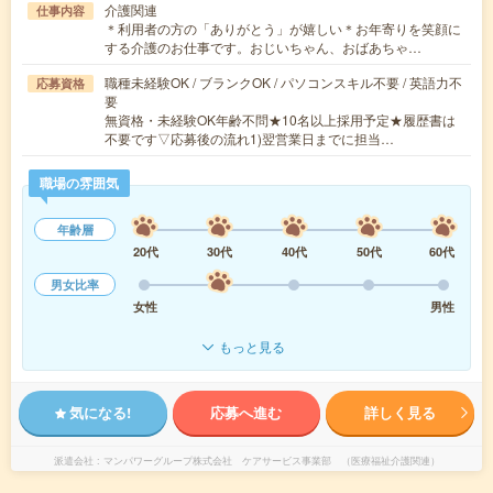
介護関連
仕事内容
＊利用者の方の「ありがとう」が嬉しい＊お年寄りを笑顔に
する介護のお仕事です。おじいちゃん、おばあちゃ…
職種未経験OK / ブランクOK / パソコンスキル不要 / 英語力不
応募資格
要
無資格・未経験OK年齢不問★10名以上採用予定★履歴書は
不要です▽応募後の流れ1)翌営業日までに担当…
職場の雰囲気
年齢層
20代
30代
40代
50代
60代
男女比率
女性
男性
もっと見る
気になる!
応募へ進む
詳しく見る
派遣会社
マンパワーグループ株式会社 ケアサービス事業部 （医療福祉介護関連）