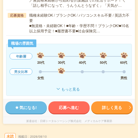
「話し相手になって、うんうんとうなずく」「天気が…
職種未経験OK / ブランクOK / パソコンスキル不要 / 英語力不
応募資格
要
■無資格・未経験OK！■年齢・学歴不問！ブランクOK!■10名
以上採用予定！■履歴書不要■社会保険完…
職場の雰囲気
年齢層
20代
30代
40代
50代
60代
男女比率
女性
男性
もっと見る
気になる!
応募へ進む
詳しく見る
派遣会社
日研トータルソーシング株式会社 メディカルケア事業部
未読
掲載日
2026/08/10