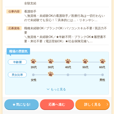
全額支給
看護助手
仕事内容
＼無資格・未経験OKの看護助手／医療行為は一切行わない
ので未経験でも安心！▽具体的には…・リネンやシ…
職種未経験OK / ブランクOK / パソコンスキル不要 / 英語力不
応募資格
要
＼無資格＊未経験OK／★年齢不問・ブランクOK★履歴書不
要・来社不要（電話登録OK）★社会保険完備＼…
職場の雰囲気
年齢層
20代
30代
40代
50代
60代
男女比率
女性
男性
もっと見る
気になる!
応募へ進む
詳しく見る