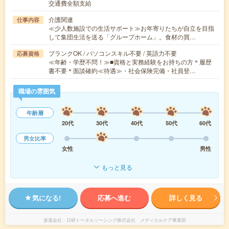
交通費全額支給
介護関連
仕事内容
≪少人数施設での生活サポート≫お年寄りたちが自立を目指
して集団生活を送る「グループホーム」。食材の買…
ブランクOK / パソコンスキル不要 / 英語力不要
応募資格
≪年齢・学歴不問！≫■資格と実務経験をお持ちの方＊履歴
書不要＊面談確約≪待遇≫・社会保険完備・社員登…
職場の雰囲気
年齢層
20代
30代
40代
50代
60代
男女比率
女性
男性
もっと見る
気になる!
応募へ進む
詳しく見る
派遣会社
日研トータルソーシング株式会社 メディカルケア事業部