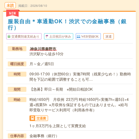
未読
掲載日
2026/08/10
NEW
服装自由＊車通勤OK！渋沢での金融事務（銀
行）
交通費別途支給あり
土日祝日が休み
WEB登録OK
派遣
神奈川県秦野市
勤務地
渋沢駅から徒歩10分
月～金／週5日
曜日頻度
09:00-17:00（休憩60分）実働7時間（残業少なめ！）勤務時
時間
間を下記の範囲で調整することも可…
【急募】即日～長期 ※開始日相談OK
期間
時給1650円 月収例 23万円 時給1650円×実働7h×週5日×4
時給
週+残業5h ※月収例を保証するものではありません。※給与
即受取りサービス利用可（利用条件有）
交通費
1ヶ月3万円を上限として実費支給
金融事務（銀行）
仕事内容