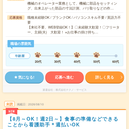
機械のオペレーター業務として、機械に部品をセッティン
グ、出来上がった部品の寸法計測、バリ取りなどの作…
職種未経験OK / ブランクOK / パソコンスキル不要 / 英語力不
応募資格
要
【来社不要、WEB登録OK！】〇未経験大歓迎！〇フリータ
ー、主婦(夫) 大歓迎！ ※お仕事の掛け持ち…
職場の雰囲気
年齢層
20代
30代
40代
50代
60代
気になる!
応募へ進む
詳しく見る
派遣会社
株式会社テクノ・サービス
未読
掲載日
2026/08/10
NEW
【8月～OK！週2日～】食事の準備などできる
ことから看護助手＊週払いOK