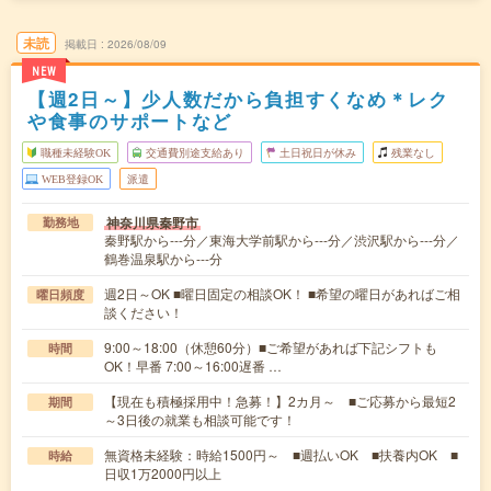
未読
掲載日
2026/08/09
NEW
【週2日～】少人数だから負担すくなめ＊レク
や食事のサポートなど
職種未経験OK
交通費別途支給あり
土日祝日が休み
残業なし
WEB登録OK
派遣
神奈川県秦野市
勤務地
秦野駅から---分／東海大学前駅から---分／渋沢駅から---分／
鶴巻温泉駅から---分
週2日～OK ■曜日固定の相談OK！ ■希望の曜日があればご相
曜日頻度
談ください！
9:00～18:00（休憩60分）■ご希望があれば下記シフトも
時間
OK！早番 7:00～16:00遅番 …
【現在も積極採用中！急募！】2カ月～ ■ご応募から最短2
期間
～3日後の就業も相談可能です！
無資格未経験：時給1500円～ ■週払いOK ■扶養内OK ■
時給
日収1万2000円以上