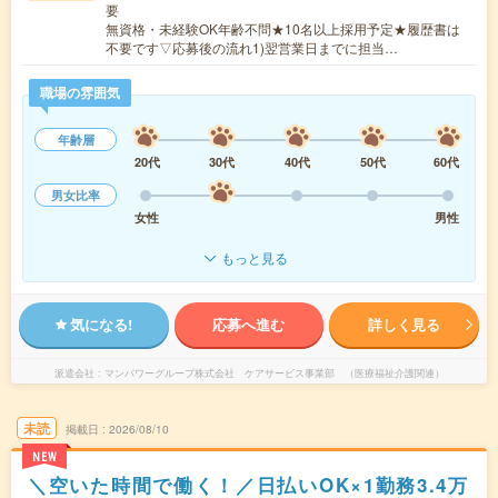
要
無資格・未経験OK年齢不問★10名以上採用予定★履歴書は
不要です▽応募後の流れ1)翌営業日までに担当…
職場の雰囲気
年齢層
20代
30代
40代
50代
60代
男女比率
女性
男性
もっと見る
気になる!
応募へ進む
詳しく見る
派遣会社
マンパワーグループ株式会社 ケアサービス事業部 （医療福祉介護関連）
未読
掲載日
2026/08/10
NEW
＼空いた時間で働く！／日払いOK×1勤務3.4万