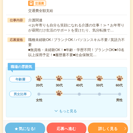
交通費
交通費全額支給
介護関連
仕事内容
≪お年寄りも自分も笑顔になれる介護の仕事！≫＊お年寄り
が昼間だけ生活のサポートを受けたり、気分転換で…
職種未経験OK / ブランクOK / パソコンスキル不要 / 英語力不
応募資格
要
■無資格・未経験OK！■年齢・学歴不問！ブランクOK!■10名
以上採用予定！■履歴書不要■社会保険完…
職場の雰囲気
年齢層
20代
30代
40代
50代
60代
男女比率
女性
男性
もっと見る
気になる!
応募へ進む
詳しく見る