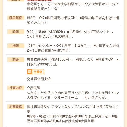
秦野駅から---分／東海大学前駅から---分／渋沢駅から---分／
鶴巻温泉駅から---分
週2日～OK ■曜日固定の相談OK！ ■希望の曜日があればご相
曜日頻度
談ください！
9:00～18:00（休憩60分）■ご希望があれば下記シフトも
時間
OK！早番 7:00～16:00遅番 …
【8月中のスタートOK！急募！】2カ月～ ■ご応募から最短
期間
2～3日後に就業が可能です！
無資格未経験：時給1500円～ ■週払いOK ■扶養内OK ■
時給
日収1万2000円以上
交通費
交通費全額支給
介護関連
仕事内容
≪自立した生活のための見守りやお手伝い！≫お年寄りが少
人数で生活する「グループホーム」。利用者さんが…
職種未経験OK / ブランクOK / パソコンスキル不要 / 英語力不
応募資格
要
■資格・経験・年齢不問■学歴不問■10名以上採用予定！■履
歴書不要■面談確約■社会保険完備■社員登用…