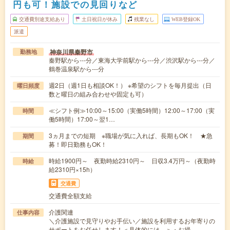
円も可！施設での見回りなど
交通費別途支給あり
土日祝日が休み
残業なし
WEB登録OK
派遣
神奈川県秦野市
勤務地
秦野駅から---分／東海大学前駅から---分／渋沢駅から---分／
鶴巻温泉駅から---分
週2日（週1日も相談OK！） ※希望のシフトを毎月提出（日
曜日頻度
数と曜日の組み合わせや固定も可）
≪シフト例≫10:00～15:00（実働5時間）12:00～17:00（実
時間
働5時間）17:00～翌1…
3ヵ月までの短期 ※職場が気に入れば、長期もOK！ ★急
期間
募！即日勤務もOK！
時給1900円～ 夜勤時給2310円～ 日収3.4万円～（夜勤時
時給
給2310円×15h）
交通費
交通費全額支給
介護関連
仕事内容
＼介護施設で見守りやお手伝い／施設を利用するお年寄りの
サポートをお任せします！＜具体的には…＞・お掃…