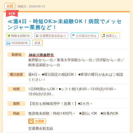
未読
掲載日
2026/08/10
NEW
≪週4日・時短OK≫未経験OK！病院でメッセ
ンジャー業務など！
職種未経験OK
交通費別途支給あり
土日祝日が休み
残業なし
WEB登録OK
派遣
神奈川県秦野市
勤務地
秦野駅から---分／東海大学前駅から---分／渋沢駅から---分／
鶴巻温泉駅から---分
週4日～ ■曜日固定の相談OK！ ■希望の曜日があればご相談
曜日頻度
ください！
1日5時間からOK！■シフト例(1)8:00～13:00(2)10:00～
時間
15:00(3)12:00…
【現在も積極採用中！急募！】■2カ月～
期間
無資格未経験：時給1400円～ ■週払いOK ■扶養内OK
時給
交通費
交通費全額支給