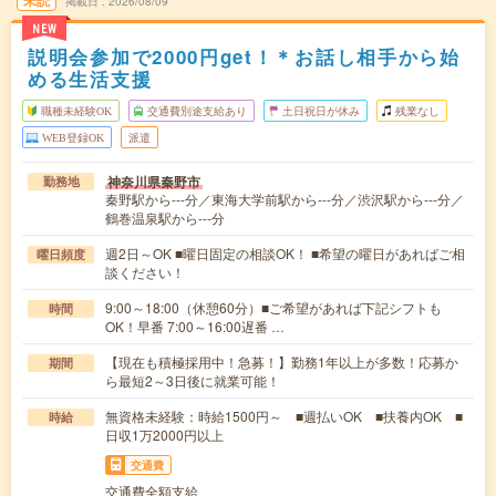
掲載日
2026/08/09
NEW
説明会参加で2000円get！＊お話し相手から始
める生活支援
職種未経験OK
交通費別途支給あり
土日祝日が休み
残業なし
WEB登録OK
派遣
神奈川県秦野市
勤務地
秦野駅から---分／東海大学前駅から---分／渋沢駅から---分／
鶴巻温泉駅から---分
週2日～OK ■曜日固定の相談OK！ ■希望の曜日があればご相
曜日頻度
談ください！
9:00～18:00（休憩60分）■ご希望があれば下記シフトも
時間
OK！早番 7:00～16:00遅番 …
【現在も積極採用中！急募！】勤務1年以上が多数！応募か
期間
ら最短2～3日後に就業可能！
無資格未経験：時給1500円～ ■週払いOK ■扶養内OK ■
時給
日収1万2000円以上
交通費
交通費全額支給