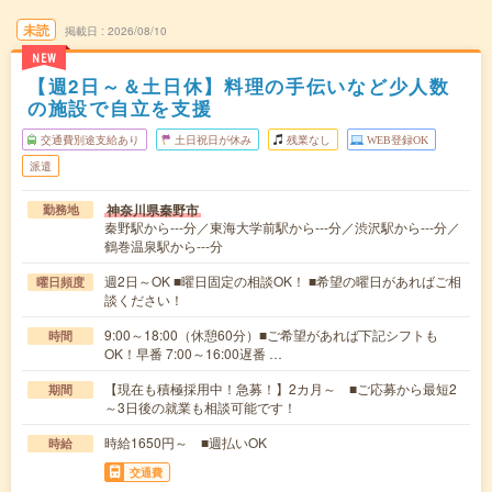
未読
掲載日
2026/08/10
NEW
【週2日～＆土日休】料理の手伝いなど少人数
の施設で自立を支援
交通費別途支給あり
土日祝日が休み
残業なし
WEB登録OK
派遣
神奈川県秦野市
勤務地
秦野駅から---分／東海大学前駅から---分／渋沢駅から---分／
鶴巻温泉駅から---分
週2日～OK ■曜日固定の相談OK！ ■希望の曜日があればご相
曜日頻度
談ください！
9:00～18:00（休憩60分）■ご希望があれば下記シフトも
時間
OK！早番 7:00～16:00遅番 …
【現在も積極採用中！急募！】2カ月～ ■ご応募から最短2
期間
～3日後の就業も相談可能です！
時給1650円～ ■週払いOK
時給
交通費