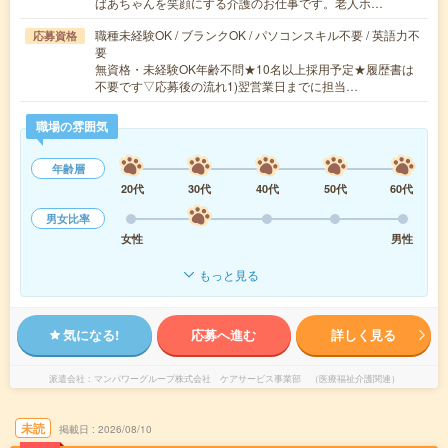
ばあちゃんを笑顔にする介護のお仕事です。老人ホ…
職種未経験OK / ブランクOK / パソコンスキル不要 / 英語力不
応募資格
要
無資格・未経験OK年齢不問★10名以上採用予定★履歴書は
不要です▽応募後の流れ1)翌営業日までに担当…
職場の雰囲気
年齢層
20代
30代
40代
50代
60代
男女比率
女性
男性
もっと見る
気になる!
応募へ進む
詳しく見る
派遣会社
マンパワーグループ株式会社 ケアサービス事業部 （医療福祉介護関連）
未読
掲載日
2026/08/10