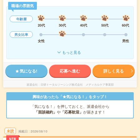
職場の雰囲気
年齢層
20代
30代
40代
50代
60代
男女比率
女性
男性
もっと見る
気になる!
応募へ進む
詳しく見る
派遣会社
日研トータルソーシング株式会社 メディカルケア事業部
興味があったら「★気になる！」をタップ！
「気になる！」を押しておくと、派遣会社から
「面談確約」
や
「応募歓迎」
が届きます！
未読
掲載日
2026/08/10
NEW