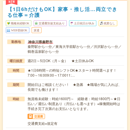
NEW
【1日6hだけもOK】家事・推し活…両立でき
る仕事＝介護
職種未経験OK
交通費別途支給あり
土日祝日が休み
残業なし
WEB登録OK
派遣
神奈川県秦野市
勤務地
秦野駅から---分／東海大学前駅から---分／渋沢駅から---分／
鶴巻温泉駅から---分
週2日～5日OK（月～金） ★土日休みOK
曜日頻度
★1日6時間～の時短シフトOK★スタート時間選べます！
時間
7:00～16:009:00～17:0011:…
開始日はご相談ください！ ★急募 ★職場が気に入れば、
期間
長期でも働けます！
無資格未経験：時給1600円～ 経験者：時給1800円～★日
時給
払い／週払い制度あり（月払いも選べます）※稼働開始時は
手続き完了次第のお支払いとなります。
交通費
交通費支給※規定有