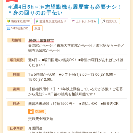
≪週4日5h～≫志望動機も履歴書も必要ナシ！
＊身の回りのお手伝い
職種未経験OK
交通費別途支給あり
土日祝日が休み
残業なし
WEB登録OK
派遣
神奈川県秦野市
勤務地
秦野駅から---分／東海大学前駅から---分／渋沢駅から---分／
鶴巻温泉駅から---分
週4日～ ■曜日固定の相談OK！ ■希望の曜日があればご相談
曜日頻度
ください！
1日5時間からOK！■シフト例(1)8:00～13:00(2)10:00～
時間
15:00(3)12:00…
【積極採用中！】＊1年以上勤務している方が多数！ご応募
期間
から最短2～3日後の就業も相談可能です！
無資格未経験：時給1500円～ ■週払いOK ■扶養内OK
時給
交通費
交通費全額支給
介護関連
仕事内容
／無資格未経験から始める介護施設での生活サポート！＼