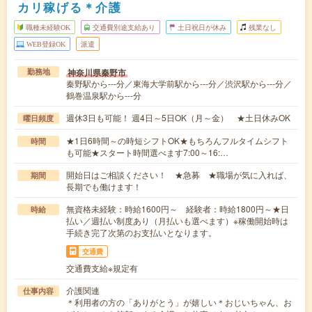
カリ稼げる＊介護
職種未経験OK
交通費別途支給あり
土日祝日が休み
残業なし
WEB登録OK
派遣
神奈川県秦野市
勤務地
秦野駅から---分／東海大学前駅から---分／渋沢駅から---分／
鶴巻温泉駅から---分
週休3日も可能！ 週4日～5日OK（月～金） ★土日休みOK
曜日頻度
★1日6時間～の時短シフトOK★もちろんフルタイムシフト
時間
も可能★スタート時間選べます7:00～16:…
開始日はご相談ください！ ★急募 ★職場が気に入れば、
期間
長期でも働けます！
無資格未経験：時給1600円～ 経験者：時給1800円～★日
時給
払い／週払い制度あり（月払いも選べます）※稼働開始時は
手続き完了次第のお支払いとなります。
交通費
交通費支給※規定有
介護関連
仕事内容
＊利用者の方の「ありがとう」が嬉しい＊おじいちゃん、お