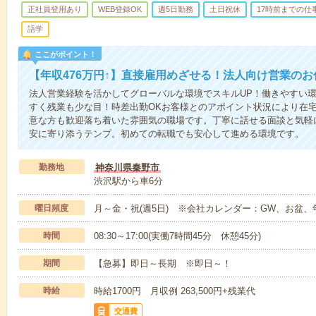
正社員登用あり
WEB登録OK
週5日勤務
土日祝休
17時前までの仕
語学
ここがポイント！
【年収476万円↑】直接雇用めざせる！法人向け営業のお
法人営業経験を活かしてグローバルな環境でスキルUP！働きやすい
すく残業も少な目！時差出勤OKお客様とのアポイント状況により在
意な方も歓迎落ち着いた雰囲気の職場です。丁寧に話せる面談と気軽
安に寄り添うテンプ。初めての転職でも安心して進める環境です。
勤務地
神奈川県秦野市
渋沢駅から車6分
曜日頻度
月～金・祝(週5日) ※会社カレンダー：GW、お盆
時間
08:30～17:00(実働7時間45分 休憩45分)
期間
【急募】即日～長期 ※即日～！
時給
時給1700円 月収例 263,500円+残業代
交通費