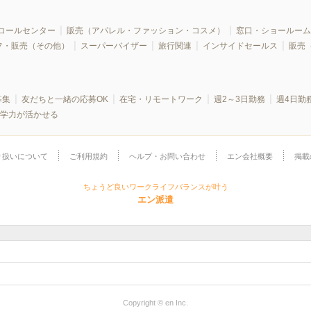
コールセンター
販売（アパレル・ファッション・コスメ）
窓口・ショールーム
フ・販売（その他）
スーパーバイザー
旅行関連
インサイドセールス
販売
募集
友だちと一緒の応募OK
在宅・リモートワーク
週2～3日勤務
週4日勤
学力が活かせる
り扱いについて
ご利用規約
ヘルプ・お問い合わせ
エン会社概要
掲載
ちょうど良いワークライフバランスが叶う
エン派遣
Copyright © en Inc.