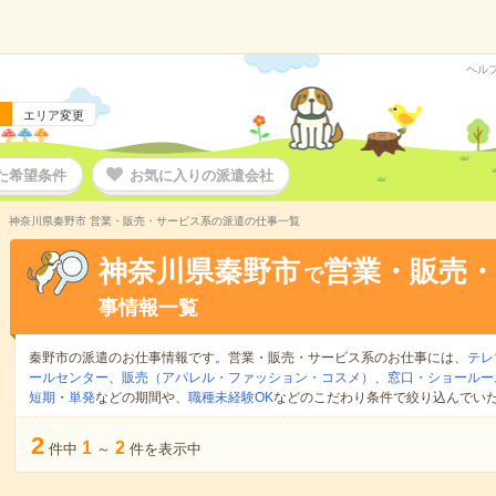
ヘル
エリア変更
た希望条件
お気に入りの派遣会社
神奈川県秦野市 営業・販売・サービス系の派遣の仕事一覧
神奈川県秦野市
営業・販売
で
事情報一覧
秦野市の派遣のお仕事情報です。営業・販売・サービス系のお仕事には、
テレ
ールセンター
、
販売（アパレル・ファッション・コスメ）
、
窓口・ショールー
短期
・
単発
などの期間や、
職種未経験OK
などのこだわり条件で絞り込んでい
2
1
2
件中
～
件を表示中