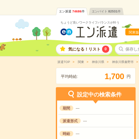
エン派遣
74686
件
エンバイト
82531
件
ちょうど良いワークライフバランスが叶う
関東版
気になる！リスト
0
保存し
派遣TOP
関東
神奈川県
神奈川県秦野市
,
1
7
0
0
平均時給:
円
設定中の検索条件
期間
---
派遣形式
---
時給
---