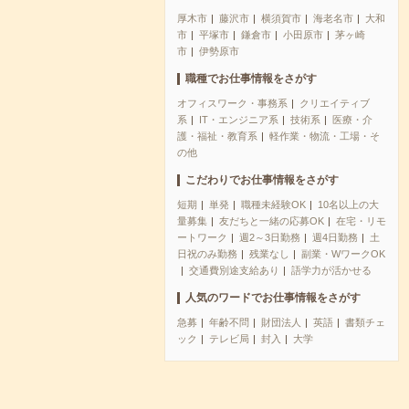
厚木市
藤沢市
横須賀市
海老名市
大和
市
平塚市
鎌倉市
小田原市
茅ヶ崎
市
伊勢原市
職種でお仕事情報をさがす
オフィスワーク・事務系
クリエイティブ
系
IT・エンジニア系
技術系
医療・介
護・福祉・教育系
軽作業・物流・工場・そ
の他
こだわりでお仕事情報をさがす
短期
単発
職種未経験OK
10名以上の大
量募集
友だちと一緒の応募OK
在宅・リモ
ートワーク
週2～3日勤務
週4日勤務
土
日祝のみ勤務
残業なし
副業・WワークOK
交通費別途支給あり
語学力が活かせる
人気のワードでお仕事情報をさがす
急募
年齢不問
財団法人
英語
書類チェ
ック
テレビ局
封入
大学