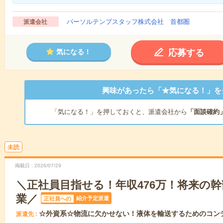
パーソルテンプスタッフ株式会社 首都圏
派遣会社
応募する
気になる！
興味があったら「★気になる！」を
「気になる！」を押しておくと、派遣会社から
「面談確約
未読
掲載日
2026/07/29
＼正社員目指せる！年収476万！将来の
業／
紹介予定派遣
正社員への
☆外資系☆物流に欠かせない！液体を輸送するためのコン
派遣先