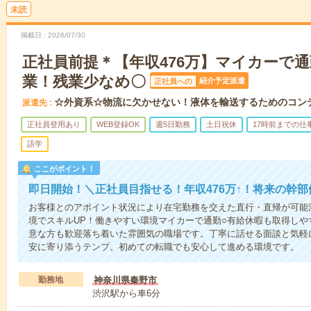
未読
掲載日
2026/07/30
正社員前提＊【年収476万】マイカーで
業！残業少なめ〇
紹介予定派遣
正社員への
☆外資系☆物流に欠かせない！液体を輸送するためのコン
派遣先
正社員登用あり
WEB登録OK
週5日勤務
土日祝休
17時前までの仕
語学
ここがポイント！
即日開始！＼正社員目指せる！年収476万↑！将来の幹
お客様とのアポイント状況により在宅勤務を交えた直行・直帰が可能
境でスキルUP！働きやすい環境マイカーで通勤○有給休暇も取得しや
意な方も歓迎落ち着いた雰囲気の職場です。丁寧に話せる面談と気軽
安に寄り添うテンプ。初めての転職でも安心して進める環境です。
勤務地
神奈川県秦野市
渋沢駅から車6分