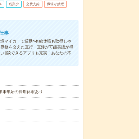
事
残業少
交費支給
職場が禁煙
仕事
環境マイカーで通勤○有給休暇も取得しや
宅勤務を交えた直行・直帰が可能英語が得
に相談できるアプリも充実！あなたの不
、年末年始の長期休暇あり