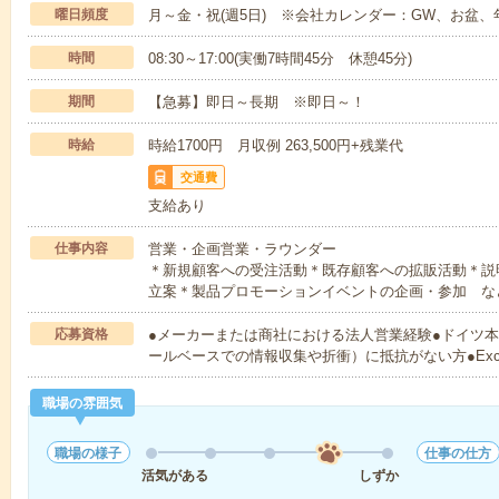
曜日頻度
月～金・祝(週5日) ※会社カレンダー：GW、お盆
時間
08:30～17:00(実働7時間45分 休憩45分)
期間
【急募】即日～長期 ※即日～！
時給
時給1700円 月収例 263,500円+残業代
交通費
支給あり
仕事内容
営業・企画営業・ラウンダー
＊新規顧客への受注活動＊既存顧客への拡販活動＊説
立案＊製品プロモーションイベントの企画・参加 な
応募資格
●メーカーまたは商社における法人営業経験●ドイツ
ールベースでの情報収集や折衝）に抵抗がない方●Ex
職場の雰囲気
職場の様子
仕事の仕方
活気がある
しずか