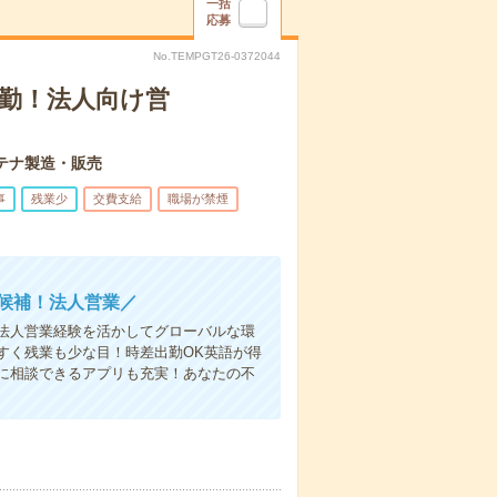
一括
応募
No.TEMPGT26-0372044
通勤！法人向け営
テナ製造・販売
事
残業少
交費支給
職場が禁煙
部候補！法人営業／
法人営業経験を活かしてグローバルな環
すく残業も少な目！時差出勤OK英語が得
に相談できるアプリも充実！あなたの不