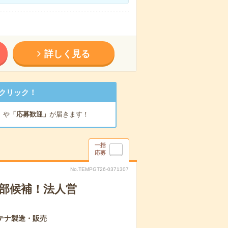
詳しく見る
クリック！
」
や
「応募歓迎」
が届きます！
一括
応募
No.TEMPGT26-0371307
幹部候補！法人営
テナ製造・販売