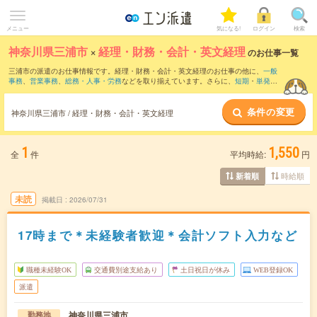
メニュー
気になる!
ログイン
検索
神奈川県三浦市
×
経理・財務・会計・英文経理
のお仕事一覧
三浦市の派遣のお仕事情報です。経理・財務・会計・英文経理のお仕事の他に、
一般
事務
、
営業事務
、
総務・人事・労務
などを取り揃えています。さらに、
短期
・
単発
な
どの期間や、
職種未経験OK
などのこだわり条件で絞り込んでいただけます。職種辞
典：
経理・財務・会計・英文経理のお仕事とは？とは？
条件の変更
神奈川県三浦市 / 経理・財務・会計・英文経理
1
1,550
全
件
平均時給:
円
時給順
新着順
未読
掲載日
2026/07/31
17時まで＊未経験者歓迎＊会計ソフト入力など
職種未経験OK
交通費別途支給あり
土日祝日が休み
WEB登録OK
派遣
神奈川県三浦市
勤務地