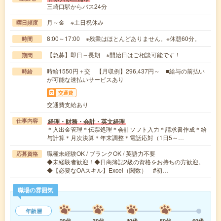
三崎口駅からバス24分
月～金 ※土日祝休み
曜日頻度
8:00～17:00 ※残業はほとんどありません。※休憩60分。
時間
【急募】即日～長期 ※開始日はご相談可能です！
期間
時給1550円＋交 【月収例】296,437円～ ■給与の前払い
時給
が可能な速払いサービスあり
交通費
交通費支給あり
経理・財務・会計・英文経理
仕事内容
＊入出金管理＊伝票処理＊会計ソフト入力＊請求書作成＊給
与計算＊月次決算＊年末調整＊電話応対（1日5～…
職種未経験OK / ブランクOK / 英語力不要
応募資格
◆未経験者歓迎！◆日商簿記2級の資格をお持ちの方歓迎。
◆【必要なOAスキル】Excel（関数） #初…
職場の雰囲気
年齢層
20代
30代
40代
50代
60代