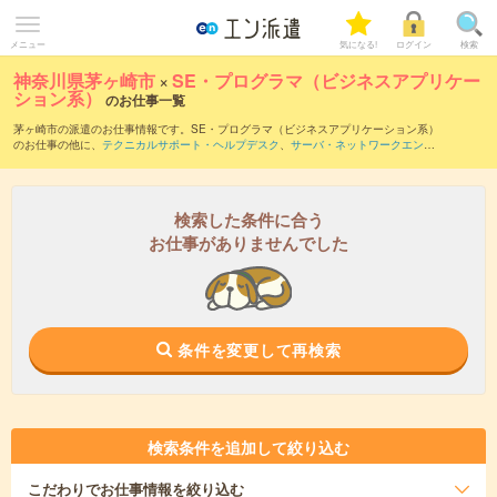
メニュー
気になる!
ログイン
検索
神奈川県茅ヶ崎市
×
SE・プログラマ（ビジネスアプリケー
ション系）
のお仕事一覧
茅ヶ崎市の派遣のお仕事情報です。SE・プログラマ（ビジネスアプリケーション系）
のお仕事の他に、
テクニカルサポート・ヘルプデスク
、
サーバ・ネットワークエンジ
ニア
、
PM・PMO
などを取り揃えています。さらに、
短期
・
単発
などの期間や、
職種
未経験OK
などのこだわり条件で絞り込んでいただけます。職種辞典：
SE・プログラ
マ（ビジネスアプリケーション系）のお仕事とは？とは？
検索した条件に合う
お仕事がありませんでした
条件を変更して再検索
検索条件を追加して絞り込む
こだわり
でお仕事情報を絞り込む