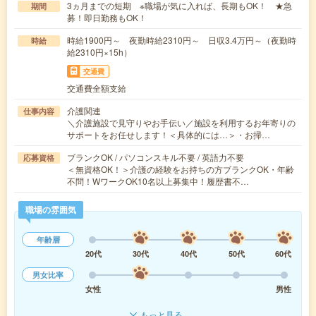
3ヵ月までの短期 ※職場が気に入れば、長期もOK！ ★急
期間
募！即日勤務もOK！
時給1900円～ 夜勤時給2310円～ 日収3.4万円～（夜勤時
時給
給2310円×15h）
交通費
交通費全額支給
介護関連
仕事内容
＼介護施設で見守りやお手伝い／施設を利用するお年寄りの
サポートをお任せします！＜具体的には…＞・お掃…
ブランクOK / パソコンスキル不要 / 英語力不要
応募資格
＜無資格OK！＞介護の経験をお持ちの方ブランクOK・年齢
不問！WワークOK10名以上募集中！履歴書不…
職場の雰囲気
年齢層
20代
30代
40代
50代
60代
男女比率
女性
男性
もっと見る