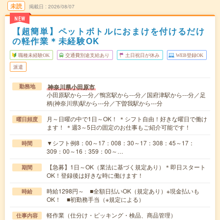
未読
掲載日
2026/08/07
NEW
【超簡単】ペットボトルにおまけを付けるだけ
の軽作業＊未経験OK
職種未経験OK
交通費別途支給あり
土日祝日が休み
WEB登録OK
派遣
神奈川県小田原市
勤務地
小田原駅から---分／鴨宮駅から---分／国府津駅から---分／足
柄(神奈川県)駅から---分／下曽我駅から---分
月～日曜の中で1日～OK！ ＊シフト自由！好きな曜日で働け
曜日頻度
ます！ ＊週3～5日の固定のお仕事もご紹介可能です！
▼シフト例8：00～17：008：30～17：308：45～17：
時間
309：00～16：359：00～…
【急募】1日～OK（業法に基づく規定あり）＊即日スタート
期間
OK！登録後は好きな時に働けます！
時給1298円～ ■全額日払いOK（規定あり）※現金払いも
時給
OK！ ■初勤務手当（※規定による）
軽作業（仕分け・ピッキング・検品、商品管理）
仕事内容