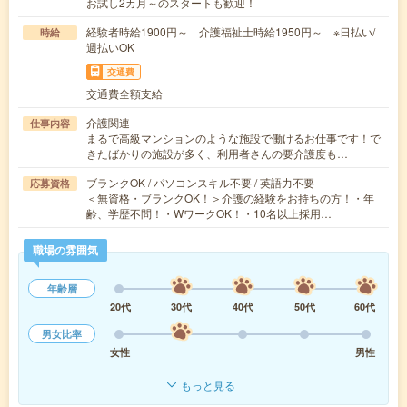
お試し2カ月～のスタートも歓迎！
経験者時給1900円～ 介護福祉士時給1950円～ ※日払い/
時給
週払いOK
交通費
交通費全額支給
介護関連
仕事内容
まるで高級マンションのような施設で働けるお仕事です！で
きたばかりの施設が多く、利用者さんの要介護度も…
ブランクOK / パソコンスキル不要 / 英語力不要
応募資格
＜無資格・ブランクOK！＞介護の経験をお持ちの方！・年
齢、学歴不問！・WワークOK！・10名以上採用…
職場の雰囲気
年齢層
20代
30代
40代
50代
60代
男女比率
女性
男性
もっと見る