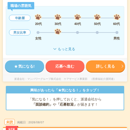
職場の雰囲気
年齢層
20代
30代
40代
50代
60代
男女比率
女性
男性
もっと見る
気になる!
応募へ進む
詳しく見る
派遣会社
マンパワーグループ株式会社 ケアサービス事業部 （医療福祉介護関連）
興味があったら「★気になる！」をタップ！
「気になる！」を押しておくと、派遣会社から
「面談確約」
や
「応募歓迎」
が届きます！
未読
掲載日
2026/08/07
NEW