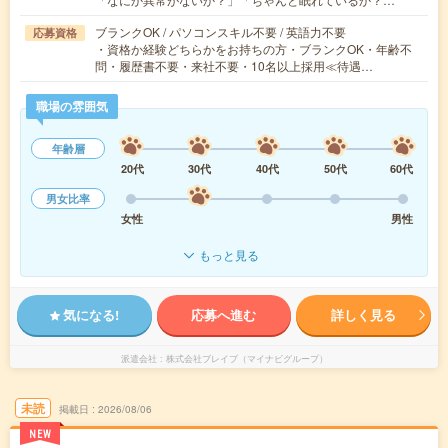
ブランクOK / パソコンスキル不要 / 英語力不要
応募資格
・資格か経験どちらかをお持ちの方・ブランクOK・年齢不
問・履歴書不要・来社不要・10名以上採用≪待遇…
職場の雰囲気
年齢層
20代
30代
40代
50代
60代
男女比率
女性
男性
もっと見る
気になる!
応募へ進む
詳しく見る
派遣会社
株式会社ブレイブ（マイナビグループ）
未読
掲載日
2026/08/06
NEW