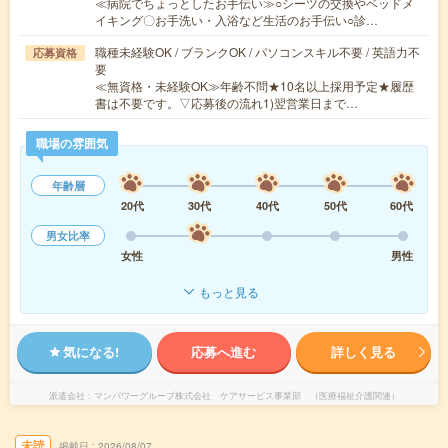
≪病院でちょっとしたお手伝い≫○シーツの交換やベッドメ
イキング〇お手洗い・入浴など生活のお手伝い○診…
職種未経験OK / ブランクOK / パソコンスキル不要 / 英語力不
応募資格
要
≪無資格・未経験OK≫年齢不問★10名以上採用予定★履歴
書は不要です。▽応募後の流れ1)翌営業日まで…
職場の雰囲気
年齢層
20代
30代
40代
50代
60代
男女比率
女性
男性
もっと見る
気になる!
応募へ進む
詳しく見る
派遣会社
マンパワーグループ株式会社 ケアサービス事業部 （医療福祉介護関連）
未読
掲載日
2026/08/07