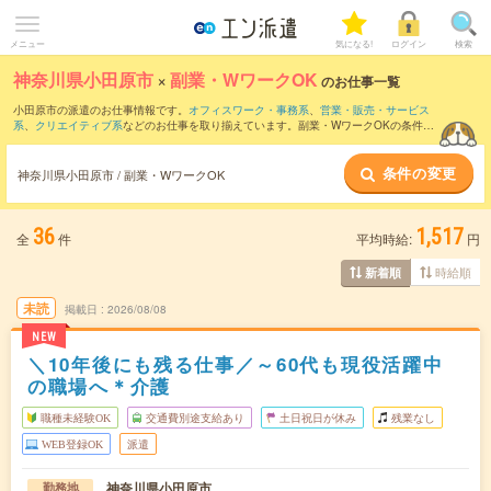
メニュー
気になる!
ログイン
検索
神奈川県小田原市
×
副業・WワークOK
のお仕事一覧
小田原市の派遣のお仕事情報です。
オフィスワーク・事務系
、
営業・販売・サービス
系
、
クリエイティブ系
などのお仕事を取り揃えています。副業・WワークOKの条件の
他に、
交通費別途支給あり
、
職種未経験OK
、
友だちと一緒の応募OK
などのこだわり
条件も取り揃えています。
条件の変更
神奈川県小田原市 / 副業・WワークOK
36
1,517
全
件
平均時給:
円
時給順
新着順
未読
掲載日
2026/08/08
NEW
＼10年後にも残る仕事／～60代も現役活躍中
の職場へ＊介護
職種未経験OK
交通費別途支給あり
土日祝日が休み
残業なし
WEB登録OK
派遣
神奈川県小田原市
勤務地