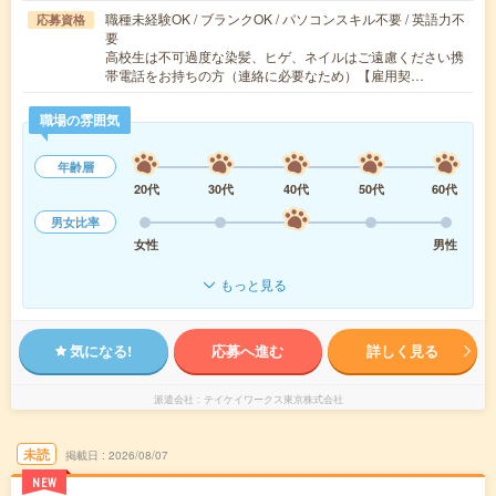
職種未経験OK / ブランクOK / パソコンスキル不要 / 英語力不
応募資格
要
高校生は不可過度な染髪、ヒゲ、ネイルはご遠慮ください携
帯電話をお持ちの方（連絡に必要なため）【雇用契…
職場の雰囲気
年齢層
20代
30代
40代
50代
60代
男女比率
女性
男性
もっと見る
気になる!
応募へ進む
詳しく見る
派遣会社
テイケイワークス東京株式会社
未読
掲載日
2026/08/07
NEW