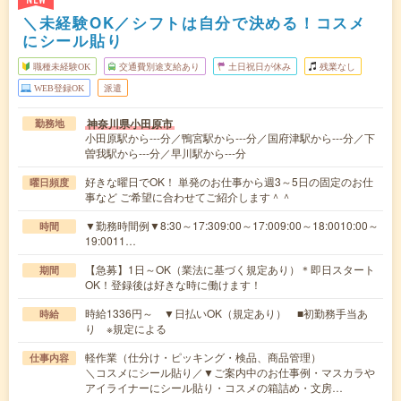
NEW
＼未経験OK／シフトは自分で決める！コスメ
にシール貼り
職種未経験OK
交通費別途支給あり
土日祝日が休み
残業なし
WEB登録OK
派遣
神奈川県小田原市
勤務地
小田原駅から---分／鴨宮駅から---分／国府津駅から---分／下
曽我駅から---分／早川駅から---分
好きな曜日でOK！ 単発のお仕事から週3～5日の固定のお仕
曜日頻度
事など ご希望に合わせてご紹介します＾＾
▼勤務時間例▼8:30～17:309:00～17:009:00～18:0010:00～
時間
19:0011…
【急募】1日～OK（業法に基づく規定あり）＊即日スタート
期間
OK！登録後は好きな時に働けます！
時給1336円～ ▼日払いOK（規定あり） ■初勤務手当あ
時給
り ※規定による
軽作業（仕分け・ピッキング・検品、商品管理）
仕事内容
＼コスメにシール貼り／▼ご案内中のお仕事例・マスカラや
アイライナーにシール貼り・コスメの箱詰め・文房…