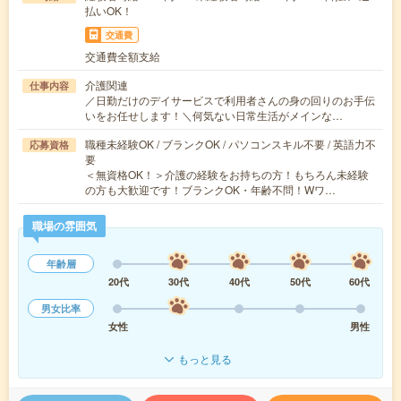
払いOK！
交通費
交通費全額支給
介護関連
仕事内容
／日勤だけのデイサービスで利用者さんの身の回りのお手伝
いをお任せします！＼何気ない日常生活がメインな…
職種未経験OK / ブランクOK / パソコンスキル不要 / 英語力不
応募資格
要
＜無資格OK！＞介護の経験をお持ちの方！もちろん未経験
の方も大歓迎です！ブランクOK・年齢不問！Wワ…
職場の雰囲気
年齢層
20代
30代
40代
50代
60代
男女比率
女性
男性
もっと見る