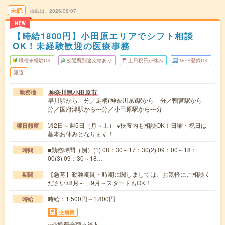
未読
掲載日
2026/08/07
NEW
【時給1800円】小田原エリアでシフト相談
OK！未経験歓迎の医療事務
職種未経験OK
交通費別途支給あり
土日祝日が休み
WEB登録OK
派遣
神奈川県小田原市
勤務地
早川駅から---分／足柄(神奈川県)駅から---分／鴨宮駅から---
分／国府津駅から---分／小田原駅から---分
週2日～週5日（月～土） ※扶養内も相談OK！日曜・祝日は
曜日頻度
基本お休みとなります！
■勤務時間（例）(1) 08：30～17：30(2) 09：00～18：
時間
00(3) 09：30～18…
【急募】勤務期間・時期に関しましては、お気軽にご相談く
期間
ださい※8月～、9月～スタートもOK！
時給：1,500円～1,800円
時給
交通費
※交通費全額支給♪