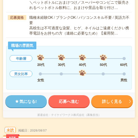
＼ペットボトルにおまけつけ／スーパーやコンビニで販売さ
れるペットボトル飲料に、おまけや景品を取り付け…
職種未経験OK / ブランクOK / パソコンスキル不要 / 英語力不
応募資格
要
高校生は不可過度な染髪、ヒゲ、ネイルはご遠慮ください携
帯電話をお持ちの方（連絡に必要なため）【雇用契…
職場の雰囲気
年齢層
20代
30代
40代
50代
60代
男女比率
女性
男性
気になる!
応募へ進む
詳しく見る
派遣会社
テイケイワークス株式会社（募集担当）
未読
掲載日
2026/08/07