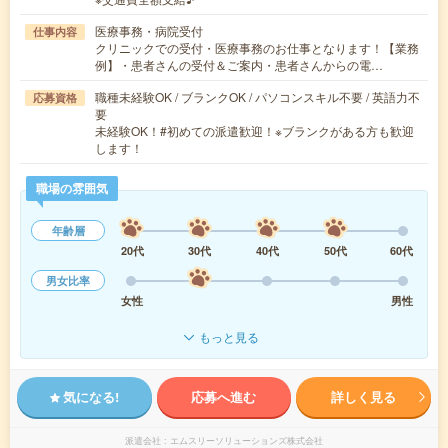
医療事務・病院受付
仕事内容
クリニックでの受付・医療事務のお仕事となります！【業務
例】・患者さんの受付＆ご案内・患者さんからの電…
職種未経験OK / ブランクOK / パソコンスキル不要 / 英語力不
応募資格
要
未経験OK！#初めての派遣歓迎！※ブランクがある方も歓迎
します！
職場の雰囲気
年齢層
20代
30代
40代
50代
60代
男女比率
女性
男性
もっと見る
気になる!
応募へ進む
詳しく見る
派遣会社
エムスリーソリューションズ株式会社