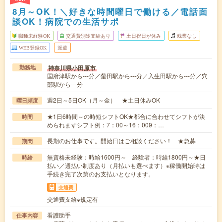
8月～OK！＼好きな時間曜日で働ける／電話面
談OK！病院での生活サポ
職種未経験OK
交通費別途支給あり
土日祝日が休み
残業なし
WEB登録OK
派遣
神奈川県小田原市
勤務地
国府津駅から---分／螢田駅から---分／入生田駅から---分／穴
部駅から---分
週2日～5日OK（月～金） ★土日休みOK
曜日頻度
★1日6時間～の時短シフトOK★都合に合わせてシフトが決
時間
められますシフト例：7：00～16：009：…
長期のお仕事です。開始日はご相談ください！ ★急募
期間
無資格未経験：時給1600円～ 経験者：時給1800円～★日
時給
払い／週払い制度あり（月払いも選べます）※稼働開始時は
手続き完了次第のお支払いとなります。
交通費
交通費支給※規定有
看護助手
仕事内容