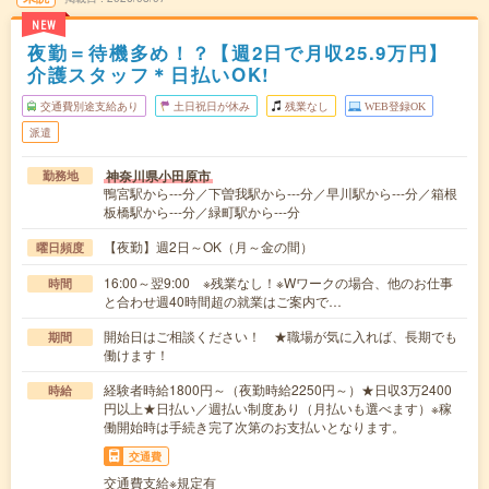
NEW
夜勤＝待機多め！？【週2日で月収25.9万円】
介護スタッフ＊日払いOK!
交通費別途支給あり
土日祝日が休み
残業なし
WEB登録OK
派遣
神奈川県小田原市
勤務地
鴨宮駅から---分／下曽我駅から---分／早川駅から---分／箱根
板橋駅から---分／緑町駅から---分
【夜勤】週2日～OK（月～金の間）
曜日頻度
16:00～翌9:00 ※残業なし！※Wワークの場合、他のお仕事
時間
と合わせ週40時間超の就業はご案内で…
開始日はご相談ください！ ★職場が気に入れば、長期でも
期間
働けます！
経験者時給1800円～（夜勤時給2250円～）★日収3万2400
時給
円以上★日払い／週払い制度あり（月払いも選べます）※稼
働開始時は手続き完了次第のお支払いとなります。
交通費
交通費支給※規定有