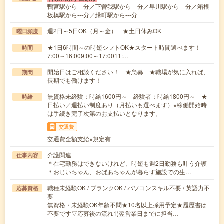
鴨宮駅から---分／下曽我駅から---分／早川駅から---分／箱根
板橋駅から---分／緑町駅から---分
週2日～5日OK（月～金） ★土日休みOK
曜日頻度
★1日6時間～の時短シフトOK★スタート時間選べます！
時間
7:00～16:009:00～17:0011:…
開始日はご相談ください！ ★急募 ★職場が気に入れば、
期間
長期でも働けます！
無資格未経験：時給1600円～ 経験者：時給1800円～ ★
時給
日払い／週払い制度あり（月払いも選べます）※稼働開始時
は手続き完了次第のお支払いとなります。
交通費
交通費全額支給※規定有
介護関連
仕事内容
＊在宅勤務はできないけれど、時短も週2日勤務も叶う介護
＊おじいちゃん、おばあちゃんが暮らす施設での生…
職種未経験OK / ブランクOK / パソコンスキル不要 / 英語力不
応募資格
要
無資格・未経験OK年齢不問★10名以上採用予定★履歴書は
不要です▽応募後の流れ1)翌営業日までに担当…