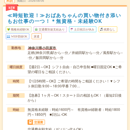
未読
掲載日
2026/08/06
NEW
≪時短歓迎！≫おばあちゃんの買い物付き添い
もお仕事の一つ！＊無資格・未経験OK
職種未経験OK
交通費別途支給あり
土日祝日が休み
残業なし
WEB登録OK
派遣
神奈川県小田原市
勤務地
足柄(神奈川県)駅から---分／井細田駅から---分／風祭駅から--
-分／飯田岡駅から---分
【週2日～OK】シフト自由・自己申告制 ■曜日固定OK ■ご希
曜日頻度
望の曜日をご相談ください。
【1日5時間～OK】ご希望の時間をご相談ください！▼シフ
時間
ト例日勤 9:00～18:00早番 7:00…
【急募】1ヶ月～OK！スタート日の相談もOK！（最短2日後
期間
から）
無資格未経験：時給1600円～ 有資格or経験者：時給1800
時給
円～1850円 ■日払いOK
交通費
交通費全額支給（ガソリン代もOK）