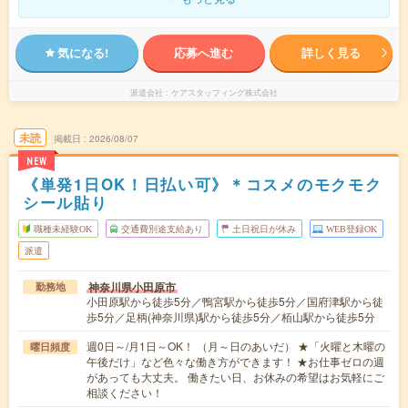
気になる!
応募へ進む
詳しく見る
派遣会社
ケアスタッフィング株式会社
未読
掲載日
2026/08/07
NEW
《単発1日OK！日払い可》＊コスメのモクモク
シール貼り
職種未経験OK
交通費別途支給あり
土日祝日が休み
WEB登録OK
派遣
神奈川県小田原市
勤務地
小田原駅から徒歩5分／鴨宮駅から徒歩5分／国府津駅から徒
歩5分／足柄(神奈川県)駅から徒歩5分／栢山駅から徒歩5分
週0日～/月1日～OK！ （月～日のあいだ） ★「火曜と木曜の
曜日頻度
午後だけ」など色々な働き方ができます！ ★お仕事ゼロの週
があっても大丈夫。 働きたい日、お休みの希望はお気軽にご
相談ください！