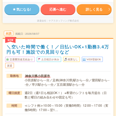
気になる!
応募へ進む
詳しく見る
派遣会社
ケアスタッフィング株式会社
未読
掲載日
2026/08/07
NEW
＼空いた時間で働く！／日払いOK×1勤務3.4万
円も可！施設での見回りなど
交通費別途支給あり
土日祝日が休み
残業なし
WEB登録OK
派遣
神奈川県小田原市
勤務地
小田原駅から---分／足柄(神奈川県)駅から---分／螢田駅から--
-分／早川駅から---分／五百羅漢駅から---分
週2日（週1日も相談OK！） ※希望のシフトを毎月提出（日
曜日頻度
数と曜日の組み合わせや固定も可）
≪シフト例≫10:00～15:00（実働5時間）12:00～17:00（実
時間
働5時間）17:00～翌1…