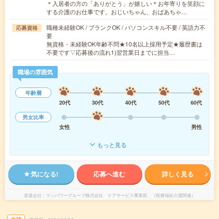
＊入居者の方の「ありがとう」が嬉しい＊お年寄りを笑顔に
する介護のお仕事です。おじいちゃん、おばあちゃ…
職種未経験OK / ブランクOK / パソコンスキル不要 / 英語力不
応募資格
要
無資格・未経験OK年齢不問★10名以上採用予定★履歴書は
不要です▽応募後の流れ1)翌営業日までに担当…
職場の雰囲気
年齢層
20代
30代
40代
50代
60代
男女比率
女性
男性
もっと見る
気になる!
応募へ進む
詳しく見る
派遣会社
マンパワーグループ株式会社 ケアサービス事業部 （医療福祉介護関連）