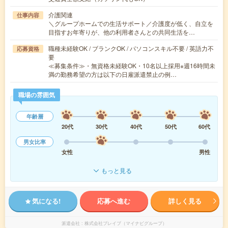
介護関連
仕事内容
＼グループホームでの生活サポート／介護度が低く、自立を
目指すお年寄りが、他の利用者さんとの共同生活を…
職種未経験OK / ブランクOK / パソコンスキル不要 / 英語力不
応募資格
要
≪募集条件≫・無資格未経験OK・10名以上採用※週16時間未
満の勤務希望の方は以下の日雇派遣禁止の例…
職場の雰囲気
年齢層
20代
30代
40代
50代
60代
男女比率
女性
男性
もっと見る
気になる!
応募へ進む
詳しく見る
派遣会社
株式会社ブレイブ（マイナビグループ）