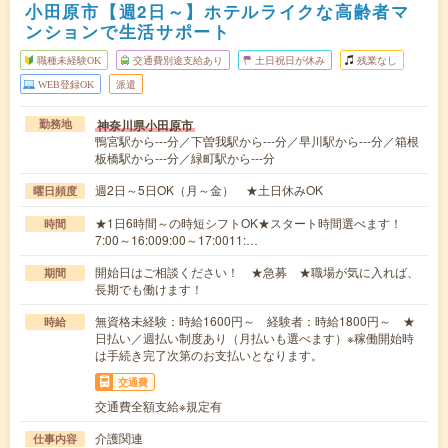
小田原市【週2日～】ホテルライクな高齢者マ
ンションで生活サポート
職種未経験OK
交通費別途支給あり
土日祝日が休み
残業なし
WEB登録OK
派遣
神奈川県小田原市
勤務地
鴨宮駅から---分／下曽我駅から---分／早川駅から---分／箱根
板橋駅から---分／緑町駅から---分
週2日～5日OK（月～金） ★土日休みOK
曜日頻度
★1日6時間～の時短シフトOK★スタート時間選べます！
時間
7:00～16:009:00～17:0011:…
開始日はご相談ください！ ★急募 ★職場が気に入れば、
期間
長期でも働けます！
無資格未経験：時給1600円～ 経験者：時給1800円～ ★
時給
日払い／週払い制度あり（月払いも選べます）※稼働開始時
は手続き完了次第のお支払いとなります。
交通費
交通費全額支給※規定有
介護関連
仕事内容