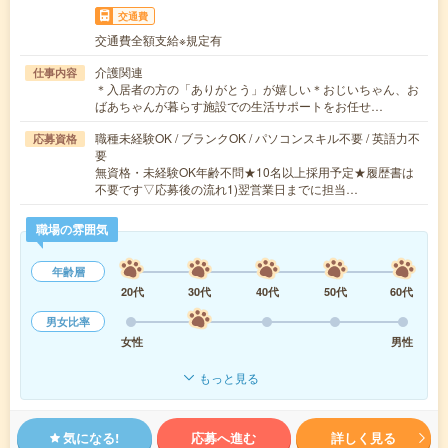
交通費
交通費全額支給※規定有
介護関連
仕事内容
＊入居者の方の「ありがとう」が嬉しい＊おじいちゃん、お
ばあちゃんが暮らす施設での生活サポートをお任せ…
職種未経験OK / ブランクOK / パソコンスキル不要 / 英語力不
応募資格
要
無資格・未経験OK年齢不問★10名以上採用予定★履歴書は
不要です▽応募後の流れ1)翌営業日までに担当…
職場の雰囲気
年齢層
20代
30代
40代
50代
60代
男女比率
女性
男性
もっと見る
気になる!
応募へ進む
詳しく見る