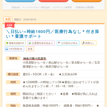
派遣会社
マンパワーグループ株式会社 ケアサービス事業部 （医療福祉介護関連）
未読
掲載日
2026/08/05
NEW
＼日払い×時給1600円／医療行為なし＊付き添
い＊看護サポート
職種未経験OK
交通費別途支給あり
土日祝日が休み
残業なし
WEB登録OK
派遣
神奈川県小田原市
勤務地
小田原駅から---分／栢山駅から---分／富水駅から---分／五百
羅漢駅から---分／根府川駅から---分
週2日～5日OK（月～金） ★土日休みOK
曜日頻度
★1日6時間～の時短シフトOK★都合に合わせてシフトが決
時間
められますシフト例：7：00～16：009：…
開始日はご相談ください！ ★急募 ★職場が気に入れば、
期間
長期でも働けます！
無資格未経験：時給1600円～ 経験者：時給1800円～ ★
時給