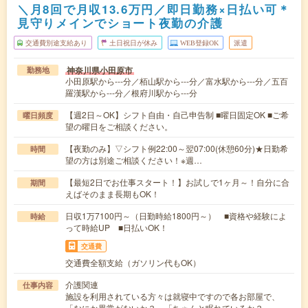
＼月8回で月収13.6万円／即日勤務×日払い可＊
見守りメインでショート夜勤の介護
交通費別途支給あり
土日祝日が休み
WEB登録OK
派遣
神奈川県小田原市
勤務地
小田原駅から---分／栢山駅から---分／富水駅から---分／五百
羅漢駅から---分／根府川駅から---分
【週2日～OK】シフト自由・自己申告制 ■曜日固定OK ■ご希
曜日頻度
望の曜日をご相談ください。
【夜勤のみ】▽シフト例22:00～翌07:00(休憩60分)★日勤希
時間
望の方は別途ご相談ください！※週…
【最短2日でお仕事スタート！】お試しで1ヶ月～！自分に合
期間
えばそのまま長期もOK！
日収1万7100円～（日勤時給1800円～） ■資格や経験によ
時給
って時給UP ■日払いOK！
交通費
交通費全額支給（ガソリン代もOK）
介護関連
仕事内容
施設を利用されている方々は就寝中ですので各お部屋で、
「なにか異常がないか？」「ちゃんと眠れているか？…