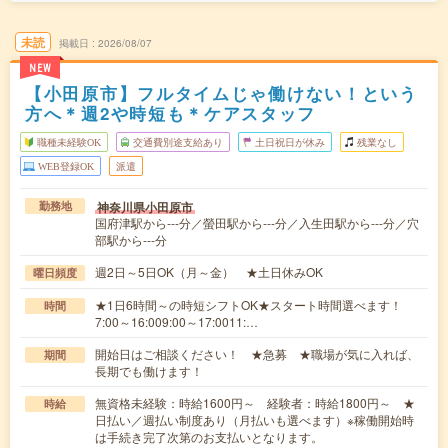
未読
掲載日
2026/08/07
NEW
【小田原市】フルタイムじゃ働けない！という
方へ＊週2や時短も＊ケアスタッフ
職種未経験OK
交通費別途支給あり
土日祝日が休み
残業なし
WEB登録OK
派遣
神奈川県小田原市
勤務地
国府津駅から---分／螢田駅から---分／入生田駅から---分／穴
部駅から---分
週2日～5日OK（月～金） ★土日休みOK
曜日頻度
★1日6時間～の時短シフトOK★スタート時間選べます！
時間
7:00～16:009:00～17:0011:…
開始日はご相談ください！ ★急募 ★職場が気に入れば、
期間
長期でも働けます！
無資格未経験：時給1600円～ 経験者：時給1800円～ ★
時給
日払い／週払い制度あり（月払いも選べます）※稼働開始時
は手続き完了次第のお支払いとなります。