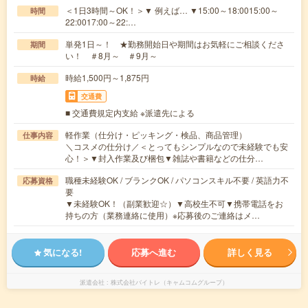
＜1日3時間～OK！＞▼ 例えば… ▼15:00～18:0015:00～
時間
22:0017:00～22:…
単発1日～！ ★勤務開始日や期間はお気軽にご相談くださ
期間
い！ ＃8月～ ＃9月～
時給1,500円～1,875円
時給
交通費
■ 交通費規定内支給 ※派遣先による
軽作業（仕分け・ピッキング・検品、商品管理）
仕事内容
＼コスメの仕分け／＜とってもシンプルなので未経験でも安
心！＞▼封入作業及び梱包▼雑誌や書籍などの仕分…
職種未経験OK / ブランクOK / パソコンスキル不要 / 英語力不
応募資格
要
▼未経験OK！（副業歓迎☆）▼高校生不可▼携帯電話をお
持ちの方（業務連絡に使用）※応募後のご連絡はメ…
気になる!
応募へ進む
詳しく見る
派遣会社
株式会社バイトレ（キャムコムグループ）