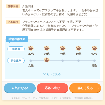
介護関連
仕事内容
老人ホームでケアスタッフをお願いします。・食事やお手洗
いのお手伝い・就寝前の水分補給・利用者さまが安…
ブランクOK / パソコンスキル不要 / 英語力不要
応募資格
介護経験のある方（無資格でもOK！）ブランクOK年齢・学
歴不問★10名以上採用予定★履歴書は不要です…
職場の雰囲気
年齢層
20代
30代
40代
50代
60代
男女比率
女性
男性
もっと見る
気になる!
応募へ進む
詳しく見る
派遣会社
マンパワーグループ株式会社 ケアサービス事業部 （医療福祉介護関連）