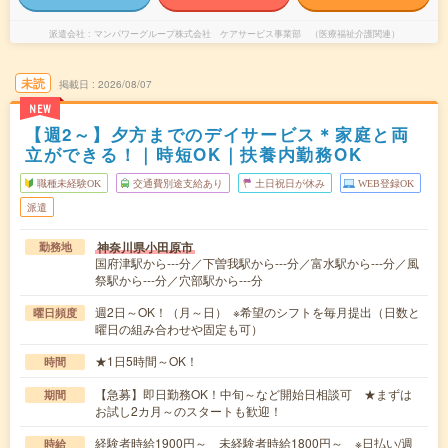
派遣会社
マンパワーグループ株式会社 ケアサービス事業部 （医療福祉介護関連）
未読
掲載日
2026/08/07
NEW
【週2～】夕方までのデイサービス＊家庭と両
立ができる！｜時短OK｜扶養内勤務OK
職種未経験OK
交通費別途支給あり
土日祝日が休み
WEB登録OK
派遣
神奈川県小田原市
勤務地
国府津駅から---分／下曽我駅から---分／富水駅から---分／風
祭駅から---分／穴部駅から---分
週2日～OK！（月～日） ※希望のシフトを毎月提出（日数と
曜日頻度
曜日の組み合わせや固定も可）
★1日5時間～OK！
時間
【急募】即日勤務OK！中旬～など開始日相談可 ★まずは
期間
お試し2カ月～のスタートも歓迎！
経験者時給1900円～ 未経験者時給1800円～ ※日払い/週
時給