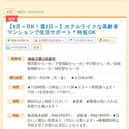
未読
掲載日
2026/08/05
NEW
【8月～OK！週2日～】ホテルライクな高齢者
マンションで生活サポート＊時短OK
職種未経験OK
交通費別途支給あり
土日祝日が休み
残業なし
WEB登録OK
派遣
神奈川県小田原市
勤務地
鴨宮駅から---分／下曽我駅から---分／早川駅から---分／箱根
板橋駅から---分／緑町駅から---分
週2日～5日OK（月～金） ★土日休みOK
曜日頻度
★1日6時間～の時短シフトOK★スタート時間選べます！
時間
7:00～16:009:00～17:0011:…
開始日はご相談ください！ ★急募 ★職場が気に入れば、
期間
長期でも働けます！
無資格未経験：時給1600円～ 経験者：時給1800円～★日
時給
払い／週払い制度あり（月払いも選べます）※稼働開始時は
手続き完了次第のお支払いとなります。