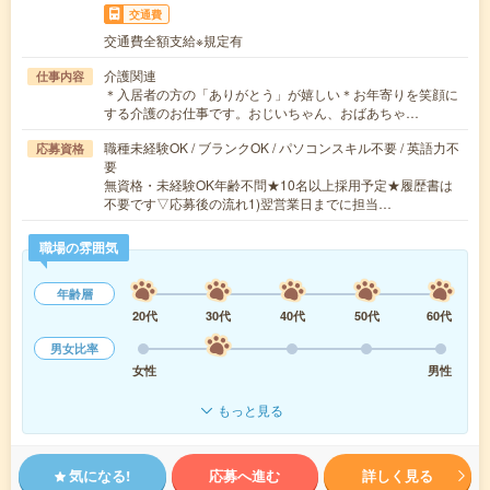
交通費
交通費全額支給※規定有
介護関連
仕事内容
＊入居者の方の「ありがとう」が嬉しい＊お年寄りを笑顔に
する介護のお仕事です。おじいちゃん、おばあちゃ…
職種未経験OK / ブランクOK / パソコンスキル不要 / 英語力不
応募資格
要
無資格・未経験OK年齢不問★10名以上採用予定★履歴書は
不要です▽応募後の流れ1)翌営業日までに担当…
職場の雰囲気
年齢層
20代
30代
40代
50代
60代
男女比率
女性
男性
もっと見る
気になる!
応募へ進む
詳しく見る