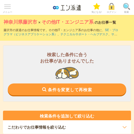
メニュー
気になる!
ログイン
検索
神奈川県藤沢市
×
その他IT・エンジニア系
のお仕事一覧
藤沢市の派遣のお仕事情報です。その他IT・エンジニア系のお仕事の他に、
SE・プロ
グラマ（ビジネスアプリケーション系）
、
テクニカルサポート・ヘルプデスク
、
サー
バ・ネットワークエンジニア
などを取り揃えています。さらに、
短期
・
単発
などの期
間や、
職種未経験OK
などのこだわり条件で絞り込んでいただけます。
検索した条件に合う
お仕事がありませんでした
条件を変更して再検索
検索条件を追加して絞り込む
こだわり
でお仕事情報を絞り込む