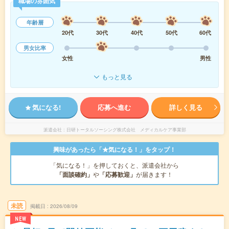
職場の雰囲気
年齢層
20代
30代
40代
50代
60代
男女比率
女性
男性
もっと見る
気になる!
応募へ進む
詳しく見る
派遣会社
日研トータルソーシング株式会社 メディカルケア事業部
興味があったら「★気になる！」をタップ！
「気になる！」を押しておくと、派遣会社から
「面談確約」
や
「応募歓迎」
が届きます！
未読
掲載日
2026/08/09
NEW