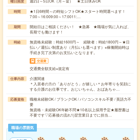
週2日～5日OK（月～金） ★土日休みOK
曜日頻度
★1日6時間～の時短シフトOK★スタート時間選べます！
時間
7:00～16:009:00～17:0011:…
開始日はご相談ください！ ★急募 ★職場が気に入れば、
期間
長期でも働けます！
無資格未経験：時給1600円～ 経験者：時給1800円～★日
時給
払い／週払い制度あり（月払いも選べます）※稼働開始時は
手続き完了次第のお支払いとなります。
交通費
交通費全額支給※規定有
介護関連
仕事内容
＊入居者の方の「ありがとう」が嬉しい＊お年寄りを笑顔に
する介護のお仕事です。おじいちゃん、おばあちゃ…
職種未経験OK / ブランクOK / パソコンスキル不要 / 英語力不
応募資格
要
無資格・未経験OK年齢不問★10名以上採用予定★履歴書は
不要です▽応募後の流れ1)翌営業日までに担当…
職場の雰囲気