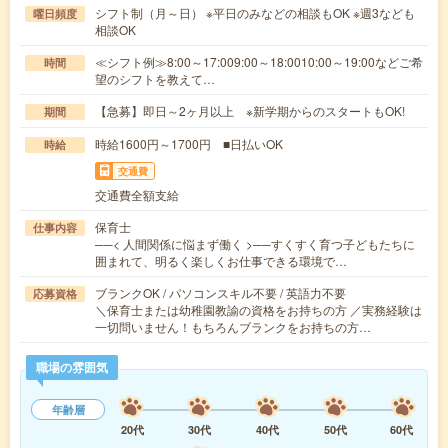
シフト制（月～日） ※平日のみなどの相談もOK ※週3なども
曜日頻度
相談OK
≪シフト例≫8:00～17:009:00～18:0010:00～19:00などご希
時間
望のシフトを教えて…
【急募】即日～2ヶ月以上 ※新学期からのスタートもOK!
期間
時給1600円～1700円 ■日払いOK
時給
交通費
交通費全額支給
保育士
仕事内容
──< 人間関係に悩まず働く >──すくすく育つ子どもたちに
囲まれて、明るく楽しくお仕事できる環境で…
ブランクOK / パソコンスキル不要 / 英語力不要
応募資格
＼保育士または幼稚園教諭の資格をお持ちの方 ／実務経験は
一切問いません！もちろんブランクをお持ちの方…
職場の雰囲気
年齢層
20代
30代
40代
50代
60代