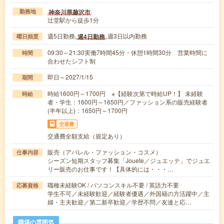
神奈川県藤沢市
勤務地
辻堂駅から徒歩1分
週5日勤務,
,週3日以内勤務
週4日勤務
曜日頻度
09:30～21:30実働7時間45分・休憩1時間30分 営業時間に
時間
合わせたシフト制
即日～2027/1/15
期間
時給1600円～1700円 ※【経験次第で時給UP！】 未経験
時給
者・学生：1600円～1650円／ファッション系の販売経験者
(半年以上)：1650円～1700円
交通費
交通費全額支給（規定あり）
販売（アパレル・ファッション・コスメ）
仕事内容
シーズン短期スタッフ募集「Jouete／ジュエッテ」でジュエ
リー販売のお仕事です！【具体的には・・・…
職種未経験OK / パソコンスキル不要 / 英語力不要
応募資格
学生不可／未経験歓迎／経験者優遇／外国籍の方活躍中／主
婦・主夫歓迎／第二新卒歓迎／学歴不問／友達と応…
職場の雰囲気