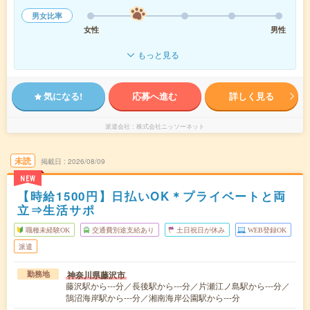
男女比率
女性
男性
もっと見る
気になる!
応募へ進む
詳しく見る
派遣会社
株式会社ニッソーネット
未読
掲載日
2026/08/09
NEW
【時給1500円】日払いOK＊プライベートと両
立⇒生活サポ
職種未経験OK
交通費別途支給あり
土日祝日が休み
WEB登録OK
派遣
神奈川県藤沢市
勤務地
藤沢駅から---分／長後駅から---分／片瀬江ノ島駅から---分／
鵠沼海岸駅から---分／湘南海岸公園駅から---分