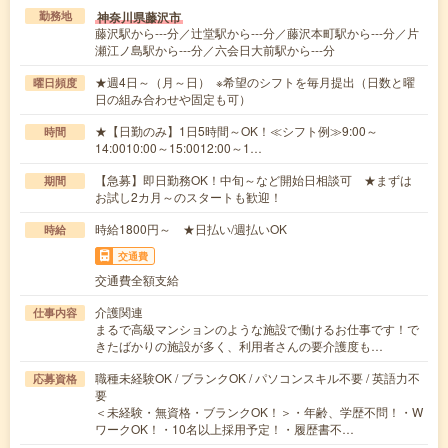
神奈川県藤沢市
勤務地
藤沢駅から---分／辻堂駅から---分／藤沢本町駅から---分／片
瀬江ノ島駅から---分／六会日大前駅から---分
★週4日～（月～日） ※希望のシフトを毎月提出（日数と曜
曜日頻度
日の組み合わせや固定も可）
★【日勤のみ】1日5時間～OK！≪シフト例≫9:00～
時間
14:0010:00～15:0012:00～1…
【急募】即日勤務OK！中旬～など開始日相談可 ★まずは
期間
お試し2カ月～のスタートも歓迎！
時給1800円～ ★日払い/週払いOK
時給
交通費
交通費全額支給
介護関連
仕事内容
まるで高級マンションのような施設で働けるお仕事です！で
きたばかりの施設が多く、利用者さんの要介護度も…
職種未経験OK / ブランクOK / パソコンスキル不要 / 英語力不
応募資格
要
＜未経験・無資格・ブランクOK！＞・年齢、学歴不問！・W
ワークOK！・10名以上採用予定！・履歴書不…