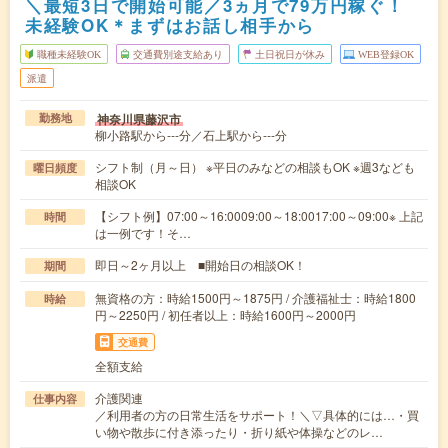
＼最短3日で開始可能／3ヵ月で79万円稼ぐ！
未経験OK＊まずはお話し相手から
職種未経験OK
交通費別途支給あり
土日祝日が休み
WEB登録OK
派遣
神奈川県藤沢市
勤務地
柳小路駅から---分／石上駅から---分
シフト制（月～日） ※平日のみなどの相談もOK ※週3なども
曜日頻度
相談OK
【シフト例】07:00～16:0009:00～18:0017:00～09:00※ 上記
時間
は一例です！そ…
即日～2ヶ月以上 ■開始日の相談OK！
期間
無資格の方：時給1500円～1875円 / 介護福祉士：時給1800
時給
円～2250円 / 初任者以上：時給1600円～2000円
交通費
全額支給
介護関連
仕事内容
／利用者の方の日常生活をサポート！＼▽具体的には…・買
い物や散歩に付き添ったり・折り紙や体操などのレ…