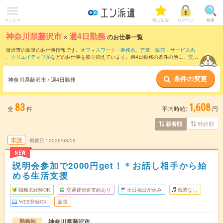
メニュー
気になる!
ログイン
検索
神奈川県藤沢市
×
週4日勤務
のお仕事一覧
藤沢市の派遣のお仕事情報です。
オフィスワーク・事務系
、
営業・販売・サービス系
、
クリエイティブ系
などのお仕事を取り揃えています。週4日勤務の条件の他に、
交通
費別途支給あり
、
職種未経験OK
、
友だちと一緒の応募OK
などのこだわり条件も取り
揃えています。
条件の変更
神奈川県藤沢市 / 週4日勤務
83
1,608
全
件
平均時給:
円
時給順
新着順
未読
掲載日
2026/08/09
NEW
説明会参加で2000円get！＊お話し相手から始
める生活支援
職種未経験OK
交通費別途支給あり
土日祝日が休み
残業なし
WEB登録OK
派遣
神奈川県藤沢市
勤務地