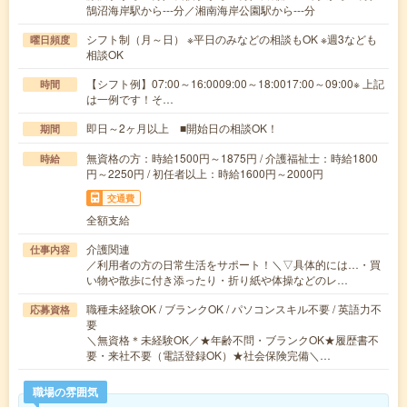
鵠沼海岸駅から---分／湘南海岸公園駅から---分
シフト制（月～日） ※平日のみなどの相談もOK ※週3なども
曜日頻度
相談OK
【シフト例】07:00～16:0009:00～18:0017:00～09:00※ 上記
時間
は一例です！そ…
即日～2ヶ月以上 ■開始日の相談OK！
期間
無資格の方：時給1500円～1875円 / 介護福祉士：時給1800
時給
円～2250円 / 初任者以上：時給1600円～2000円
交通費
全額支給
介護関連
仕事内容
／利用者の方の日常生活をサポート！＼▽具体的には…・買
い物や散歩に付き添ったり・折り紙や体操などのレ…
職種未経験OK / ブランクOK / パソコンスキル不要 / 英語力不
応募資格
要
＼無資格＊未経験OK／★年齢不問・ブランクOK★履歴書不
要・来社不要（電話登録OK）★社会保険完備＼…
職場の雰囲気