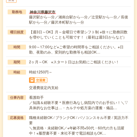
神奈川県藤沢市
勤務地
藤沢駅から---分／湘南台駅から---分／辻堂駅から---分／長後
駅から---分／藤沢本町駅から---分
【週3日～OK】月～金曜日で希望シフト制 ※徐々に勤務回数
曜日頻度
を増やしていくことも可能です！（最初は週3日からなど）
9:00～17:00など※ご希望の時間帯をご相談ください。※日
時間
勤、夜勤のみ、変則的な勤務等も相談OK…
2ヶ月～OK ※スタート日はお気軽にご相談ください！
期間
時給1250円～
時給
交通費
交通費規定内支給
看護助手
仕事内容
／知識＆経験不要＊医療行為なし病院内でのお手伝い！＼▽
具体的なお仕事は…・カルテや処方薬の運搬・備品…
職種未経験OK / ブランクOK / パソコンスキル不要 / 英語力不
応募資格
要
＼無資格・未経験OK／※年齢不問※50代・60代の方も活躍
中！※履歴書不要・来社不要で電話相談もOK…