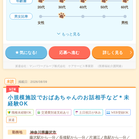
年齢層
20代
30代
40代
50代
60代
男女比率
女性
男性
もっと見る
気になる!
応募へ進む
詳しく見る
派遣会社
マンパワーグループ株式会社 ケアサービス事業部 （医療福祉介護関連）
未読
掲載日
2026/08/09
NEW
小規模施設でおばあちゃんのお話相手など＊未
経験OK
職種未経験OK
交通費別途支給あり
土日祝日が休み
WEB登録OK
派遣
神奈川県藤沢市
勤務地
藤沢駅から---分／長後駅から---分／片瀬江ノ島駅から---分／