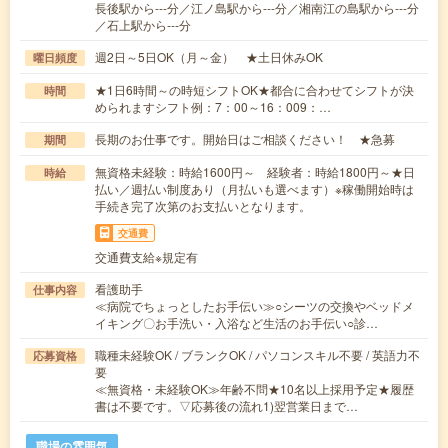
長後駅から---分／江ノ島駅から---分／湘南江の島駅から---分
／石上駅から---分
週2日～5日OK（月～金） ★土日休みOK
曜日頻度
★1日6時間～の時短シフトOK★都合に合わせてシフトが決
時間
められますシフト例：7：00～16：009：…
長期のお仕事です。開始日はご相談ください！ ★急募
期間
無資格未経験：時給1600円～ 経験者：時給1800円～★日
時給
払い／週払い制度あり（月払いも選べます）※稼働開始時は
手続き完了次第のお支払いとなります。
交通費
交通費支給※規定有
看護助手
仕事内容
≪病院でちょっとしたお手伝い≫○シーツの交換やベッドメ
イキング〇お手洗い・入浴など生活のお手伝い○診…
職種未経験OK / ブランクOK / パソコンスキル不要 / 英語力不
応募資格
要
≪無資格・未経験OK≫年齢不問★10名以上採用予定★履歴
書は不要です。▽応募後の流れ1)翌営業日まで…
職場の雰囲気