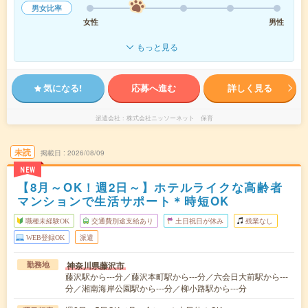
男女比率
女性
男性
もっと見る
気になる!
応募へ進む
詳しく見る
派遣会社
株式会社ニッソーネット 保育
未読
掲載日
2026/08/09
NEW
【8月～OK！週2日～】ホテルライクな高齢者
マンションで生活サポート＊時短OK
職種未経験OK
交通費別途支給あり
土日祝日が休み
残業なし
WEB登録OK
派遣
神奈川県藤沢市
勤務地
藤沢駅から---分／藤沢本町駅から---分／六会日大前駅から---
分／湘南海岸公園駅から---分／柳小路駅から---分