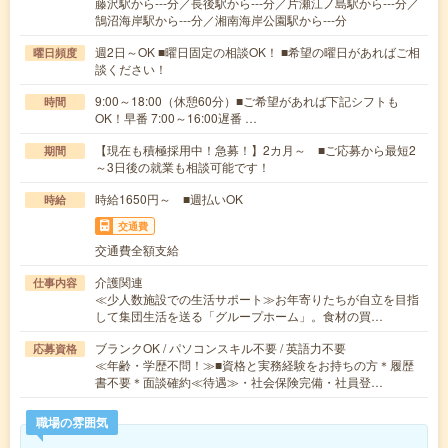
藤沢駅から---分／長後駅から---分／片瀬江ノ島駅から---分／
鵠沼海岸駅から---分／湘南海岸公園駅から---分
週2日～OK ■曜日固定の相談OK！ ■希望の曜日があればご相
曜日頻度
談ください！
9:00～18:00（休憩60分）■ご希望があれば下記シフトも
時間
OK！早番 7:00～16:00遅番 …
【現在も積極採用中！急募！】2カ月～ ■ご応募から最短2
期間
～3日後の就業も相談可能です！
時給1650円～ ■週払いOK
時給
交通費
交通費全額支給
介護関連
仕事内容
≪少人数施設での生活サポート≫お年寄りたちが自立を目指
して集団生活を送る「グループホーム」。食材の買…
ブランクOK / パソコンスキル不要 / 英語力不要
応募資格
≪年齢・学歴不問！≫■資格と実務経験をお持ちの方＊履歴
書不要＊面談確約≪待遇≫・社会保険完備・社員登…
職場の雰囲気