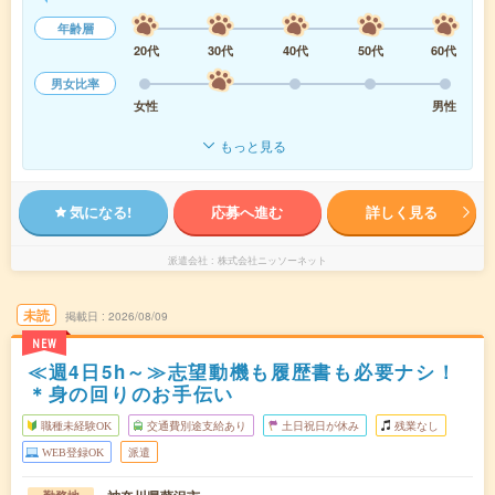
年齢層
20代
30代
40代
50代
60代
男女比率
女性
男性
もっと見る
気になる!
応募へ進む
詳しく見る
派遣会社
株式会社ニッソーネット
未読
掲載日
2026/08/09
NEW
≪週4日5h～≫志望動機も履歴書も必要ナシ！
＊身の回りのお手伝い
職種未経験OK
交通費別途支給あり
土日祝日が休み
残業なし
WEB登録OK
派遣