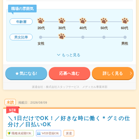
職場の雰囲気
年齢層
20代
30代
40代
50代
60代
男女比率
女性
男性
もっと見る
気になる!
応募へ進む
詳しく見る
派遣会社
株式会社スタッフサービス メディカル事業本部
未読
掲載日
2026/08/09
NEW
＼1日だけでOK！／好きな時に働く＊グミの仕
分け／日払いOK
職種未経験OK
WEB登録OK
派遣