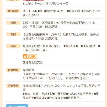
石上駅から---分／柳小路駅から---分
週2日～OK ■曜日固定の相談OK！ ■希望の曜日があればご相
曜日頻度
談ください！
9:00～18:00（休憩60分）■ご希望があれば下記シフトも
時間
OK！早番 7:00～16:00遅番 …
【現在も積極採用中！急募！】勤務1年以上が多数！応募か
期間
ら最短2～3日後に就業可能！
無資格未経験：時給1500円～ ■週払いOK ■扶養内OK ■
時給
日収1万2000円以上
交通費
交通費全額支給
介護関連
仕事内容
【昼間だけの施設で、生活サポートなど】＊お年寄りが昼間
だけ生活のサポートを受けたり、気分転換できるデ…
職種未経験OK / ブランクOK / パソコンスキル不要 / 英語力不
応募資格
要
■資格・経験・年齢不問■学歴不問■10名以上採用予定！■履
歴書不要■面談確約■社会保険完備■社員登用…