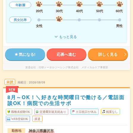
年齢層
20代
30代
40代
50代
60代
男女比率
女性
男性
もっと見る
気になる!
応募へ進む
詳しく見る
派遣会社
日研トータルソーシング株式会社 メディカルケア事業部
未読
掲載日
2026/08/09
NEW
8月～OK！＼好きな時間曜日で働ける／電話面
談OK！病院での生活サポ
職種未経験OK
交通費別途支給あり
土日祝日が休み
残業なし
WEB登録OK
派遣
神奈川県藤沢市
勤務地