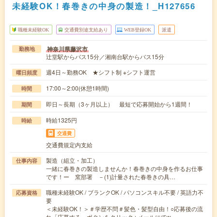
未経験OK！春巻きの中身の製造！_H127656
職種未経験OK
交通費別途支給あり
WEB登録OK
派遣
神奈川県藤沢市
勤務地
辻堂駅からバス15分／湘南台駅からバス15分
週4日～勤務OK ★シフト制 ※シフト運営
曜日頻度
17:00～2:00(休憩1時間)
時間
即日～長期（3ヶ月以上） 最短で応募開始から1週間！
期間
時給1325円
時給
交通費
交通費規定内支給
製造（組立・加工）
仕事内容
一緒に春巻きの製造しませんか！春巻きの中身を作るお仕事
です！ー 窯部署 －(1)計量された春巻きの具…
職種未経験OK / ブランクOK / パソコンスキル不要 / 英語力不
応募資格
要
＜未経験OK！＞＃学歴不問＃髪色・髪型自由！○応募後の流
れ「応募する」ボタンをクリック↓メールにてw…