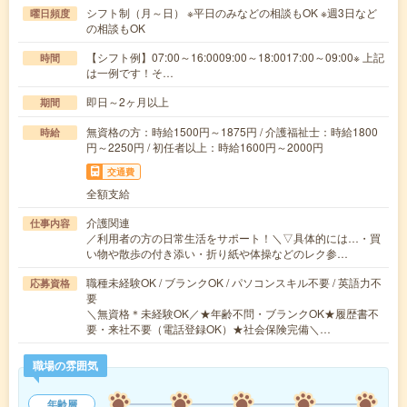
シフト制（月～日） ※平日のみなどの相談もOK ※週3日など
曜日頻度
の相談もOK
【シフト例】07:00～16:0009:00～18:0017:00～09:00※ 上記
時間
は一例です！そ…
即日～2ヶ月以上
期間
無資格の方：時給1500円～1875円 / 介護福祉士：時給1800
時給
円～2250円 / 初任者以上：時給1600円～2000円
交通費
全額支給
介護関連
仕事内容
／利用者の方の日常生活をサポート！＼▽具体的には…・買
い物や散歩の付き添い・折り紙や体操などのレク参…
職種未経験OK / ブランクOK / パソコンスキル不要 / 英語力不
応募資格
要
＼無資格＊未経験OK／★年齢不問・ブランクOK★履歴書不
要・来社不要（電話登録OK）★社会保険完備＼…
職場の雰囲気
年齢層