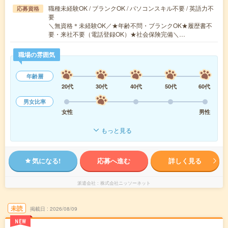
職種未経験OK / ブランクOK / パソコンスキル不要 / 英語力不
応募資格
要
＼無資格＊未経験OK／★年齢不問・ブランクOK★履歴書不
要・来社不要（電話登録OK）★社会保険完備＼…
職場の雰囲気
年齢層
20代
30代
40代
50代
60代
男女比率
女性
男性
もっと見る
気になる!
応募へ進む
詳しく見る
派遣会社
株式会社ニッソーネット
未読
掲載日
2026/08/09
NEW