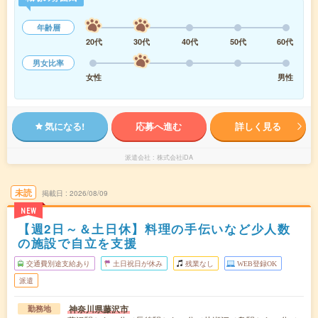
年齢層
20代
30代
40代
50代
60代
男女比率
女性
男性
気になる!
応募へ進む
詳しく見る
派遣会社
株式会社iDA
未読
掲載日
2026/08/09
NEW
【週2日～＆土日休】料理の手伝いなど少人数
の施設で自立を支援
交通費別途支給あり
土日祝日が休み
残業なし
WEB登録OK
派遣
神奈川県藤沢市
勤務地