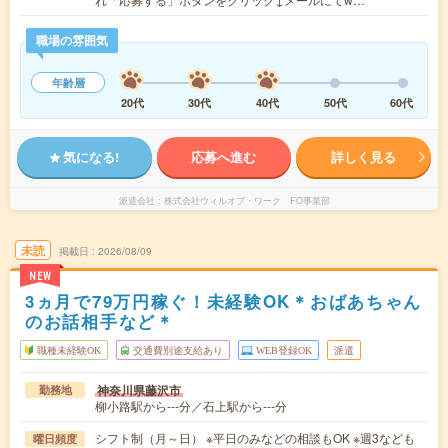
職場の雰囲気
年齢層
20代
30代
40代
50代
60代
気になる!
応募へ進む
詳しく見る
派遣会社
株式会社ウィルオブ・ワーク FO事業部
未読
掲載日
2026/08/09
NEW
3ヵ月で79万円稼ぐ！未経験OK＊おばあちゃん
のお話相手など＊
職種未経験OK
交通費別途支給あり
WEB登録OK
派遣
神奈川県藤沢市
勤務地
柳小路駅から---分／石上駅から---分
シフト制（月～日） ※平日のみなどの相談もOK ※週3なども
曜日頻度