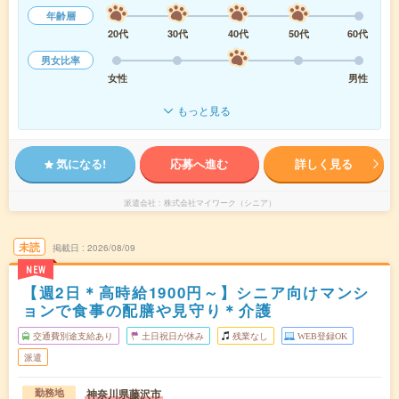
年齢層
20代
30代
40代
50代
60代
男女比率
女性
男性
もっと見る
気になる!
応募へ進む
詳しく見る
派遣会社
株式会社マイワーク（シニア）
未読
掲載日
2026/08/09
NEW
【週2日＊高時給1900円～】シニア向けマンシ
ョンで食事の配膳や見守り＊介護
交通費別途支給あり
土日祝日が休み
残業なし
WEB登録OK
派遣
神奈川県藤沢市
勤務地