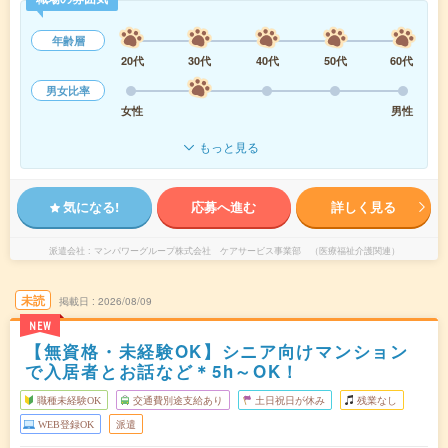
年齢層
20代
30代
40代
50代
60代
男女比率
女性
男性
もっと見る
気になる!
応募へ進む
詳しく見る
派遣会社
マンパワーグループ株式会社 ケアサービス事業部 （医療福祉介護関連）
未読
掲載日
2026/08/09
NEW
【無資格・未経験OK】シニア向けマンション
で入居者とお話など＊5h～OK！
職種未経験OK
交通費別途支給あり
土日祝日が休み
残業なし
WEB登録OK
派遣