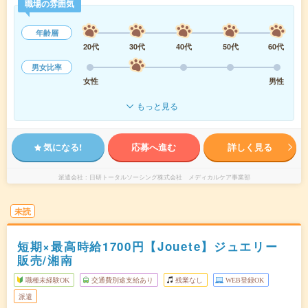
職場の雰囲気
年齢層
20代
30代
40代
50代
60代
男女比率
女性
男性
もっと見る
気になる!
応募へ進む
詳しく見る
派遣会社
日研トータルソーシング株式会社 メディカルケア事業部
未読
短期×最高時給1700円【Jouete】ジュエリー
販売/湘南
職種未経験OK
交通費別途支給あり
残業なし
WEB登録OK
派遣