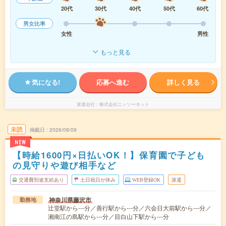
20代
30代
40代
50代
60代
男女比率
女性
男性
もっと見る
気になる!
応募へ進む
詳しく見る
派遣会社
株式会社ニッソーネット
未読
掲載日
2026/08/09
NEW
【時給1600円×日払いOK！】保育園で子ども
の見守りや遊び相手など
交通費別途支給あり
土日祝日が休み
WEB登録OK
派遣
神奈川県藤沢市
勤務地
辻堂駅から---分／善行駅から---分／六会日大前駅から---分／
湘南江の島駅から---分／目白山下駅から---分