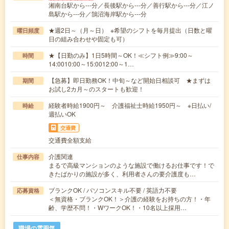
湘南台駅から---分／長後駅から---分／善行駅から---分／江ノ
島駅から---分／鵠沼海岸駅から---分
★週2日～（月～日） ※希望のシフトを毎月提出（日数と曜
曜日頻度
日の組み合わせや固定も可）
★【日勤のみ】1日5時間～OK！≪シフト例≫9:00～
時間
14:0010:00～15:0012:00～1…
【急募】即日勤務OK！中旬～など開始日相談可 ★まずは
期間
お試し2カ月～のスタートも歓迎！
経験者時給1900円～ 介護福祉士時給1950円～ ※日払い/
時給
週払いOK
交通費
交通費全額支給
介護関連
仕事内容
まるで高級マンションのような施設で働けるお仕事です！で
きたばかりの施設が多く、利用者さんの要介護度も…
ブランクOK / パソコンスキル不要 / 英語力不要
応募資格
＜無資格・ブランクOK！＞介護の経験をお持ちの方！・年
齢、学歴不問！・WワークOK！・10名以上採用…
職場の雰囲気