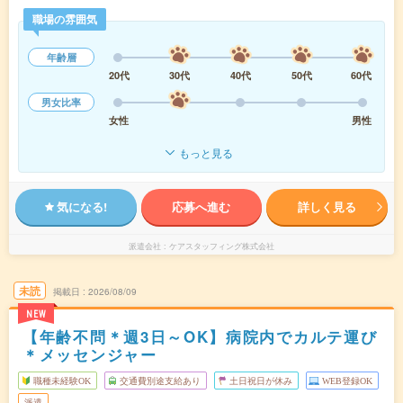
職場の雰囲気
年齢層
20代
30代
40代
50代
60代
男女比率
女性
男性
もっと見る
気になる!
応募へ進む
詳しく見る
派遣会社
ケアスタッフィング株式会社
未読
掲載日
2026/08/09
NEW
【年齢不問＊週3日～OK】病院内でカルテ運び
＊メッセンジャー
職種未経験OK
交通費別途支給あり
土日祝日が休み
WEB登録OK
派遣