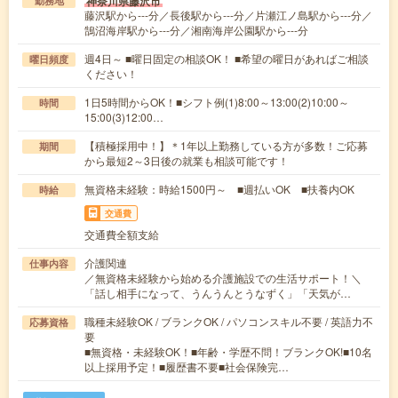
神奈川県藤沢市
勤務地
藤沢駅から---分／長後駅から---分／片瀬江ノ島駅から---分／
鵠沼海岸駅から---分／湘南海岸公園駅から---分
週4日～ ■曜日固定の相談OK！ ■希望の曜日があればご相談
曜日頻度
ください！
1日5時間からOK！■シフト例(1)8:00～13:00(2)10:00～
時間
15:00(3)12:00…
【積極採用中！】＊1年以上勤務している方が多数！ご応募
期間
から最短2～3日後の就業も相談可能です！
無資格未経験：時給1500円～ ■週払いOK ■扶養内OK
時給
交通費
交通費全額支給
介護関連
仕事内容
／無資格未経験から始める介護施設での生活サポート！＼
「話し相手になって、うんうんとうなずく」「天気が…
職種未経験OK / ブランクOK / パソコンスキル不要 / 英語力不
応募資格
要
■無資格・未経験OK！■年齢・学歴不問！ブランクOK!■10名
以上採用予定！■履歴書不要■社会保険完…