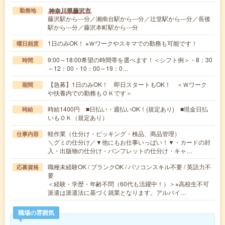
神奈川県藤沢市
勤務地
藤沢駅から---分／湘南台駅から---分／辻堂駅から---分／長後
駅から---分／藤沢本町駅から---分
1日のみOK！ ※Ｗワークやスキマでの勤務も可能です！
曜日頻度
9:00～18:00希望の時間帯を選べます！＜シフト例＞・8：30
時間
～12：00・10：00～19：0…
【急募】1日のみOK！ 即日スタートもOK！ ＜Ｗワーク
期間
や扶養内での勤務もＯＫです＞
時給1400円 ■日払い・週払いOK！(規定あり) ■現金日払
時給
いもＯＫ（規定あり）
軽作業（仕分け・ピッキング・検品、商品管理）
仕事内容
＼グミの仕分け／▼他にもお仕事いっぱい！▼・カードの封
入・出版物の仕分け・パンフレットの仕分け・キャ…
職種未経験OK / ブランクOK / パソコンスキル不要 / 英語力不
応募資格
要
＜経験・学歴・年齢不問（60代も活躍中！）＞※高校生不可
派遣は派遣法に基づく就業となります。アルバイ…
職場の雰囲気