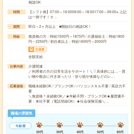
相談OK
【シフト例】07:00～16:0009:00～18:0017:00～09:00※ 上記
時間
は一例です！そ…
即日～2ヶ月以上 ■開始日の相談OK！
期間
無資格の方：時給1500円～1875円 / 介護福祉士：時給1800
時給
円～2250円 / 初任者以上：時給1600円～2000円
交通費
全額支給
介護関連
仕事内容
／利用者の方の日常生活をサポート！＼▽具体的には…・買
い物や散歩に付き添ったり・折り紙や体操などのレ…
職種未経験OK / ブランクOK / パソコンスキル不要 / 英語力不
応募資格
要
＼無資格＊未経験OK／★年齢不問・ブランクOK★履歴書不
要・来社不要（電話登録OK）★社会保険完備＼…
職場の雰囲気
年齢層
20代
30代
40代
50代
60代