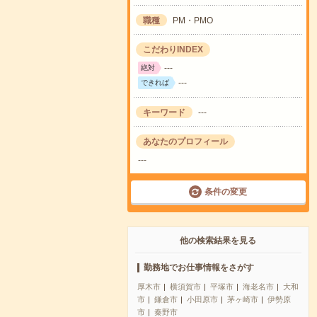
職種
PM・PMO
こだわりINDEX
---
絶対
---
できれば
キーワード
---
あなたのプロフィール
---
条件の変更
他の検索結果を見る
勤務地でお仕事情報をさがす
厚木市
横須賀市
平塚市
海老名市
大和
市
鎌倉市
小田原市
茅ヶ崎市
伊勢原
市
秦野市