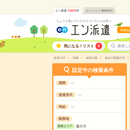
エン派遣
71573
件
エンバイト
82531
件
ちょうど良いワークライフバランスが叶う
関東版
気になる！リスト
0
保存し
派遣TOP
関東
神奈川県
神奈川県藤沢市
設定中の検索条件
期間
---
派遣形式
---
時給
---
勤務地
藤沢市
勤務エリア