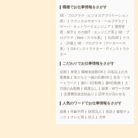
職種でお仕事情報をさがす
SE・プログラマ（ビジネスアプリケーション
系）
テクニカルサポート・ヘルプデスク
サーバ・ネットワークエンジニア
運用管
理・保守
その他IT・エンジニア系
SE・プ
ログラマ（Web・スマホ系）
社内SE
テス
ト・評価
SE・プログラマ（データベース
系）
OAインストラクター・ITインストラク
ター
こだわりでお仕事情報をさがす
短期
単発
職種未経験OK
10名以上の大
量募集
友だちと一緒の応募OK
在宅・リモ
ートワーク
週2～3日勤務
週4日勤務
土
日祝のみ勤務
残業なし
副業・WワークOK
交通費別途支給あり
語学力が活かせる
人気のワードでお仕事情報をさがす
急募
年齢不問
財団法人
英語
書類チェ
ック
テレビ局
封入
大学