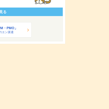
見る
PM・PMO」
のエン派遣