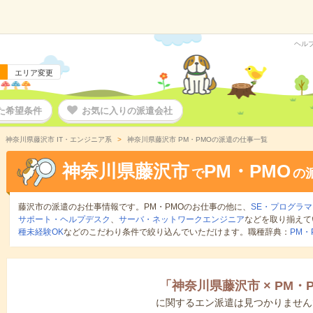
ヘル
エリア変更
た希望条件
お気に入りの派遣会社
神奈川県藤沢市 IT・エンジニア系
神奈川県藤沢市 PM・PMOの派遣の仕事一覧
神奈川県藤沢市
PM・PMO
で
の
藤沢市の派遣のお仕事情報です。PM・PMOのお仕事の他に、
SE・プログラ
サポート・ヘルプデスク
、
サーバ・ネットワークエンジニア
などを取り揃えて
種未経験OK
などのこだわり条件で絞り込んでいただけます。職種辞典：
PM・
「
神奈川県藤沢市
×
PM・
に関するエン派遣は見つかりません