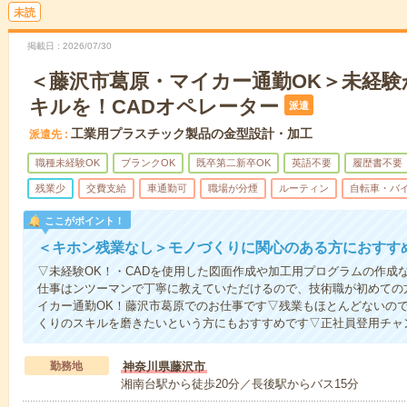
未読
掲載日
2026/07/30
＜藤沢市葛原・マイカー通勤OK＞未経験
キルを！CADオペレーター
派遣
工業用プラスチック製品の金型設計・加工
派遣先
職種未経験OK
ブランクOK
既卒第二新卒OK
英語不要
履歴書不要
残業少
交費支給
車通勤可
職場が分煙
ルーティン
自転車・バイ
ここがポイント！
＜キホン残業なし＞モノづくりに関心のある方におすすめ
▽未経験OK！・CADを使用した図面作成や加工用プログラムの作成
仕事はンツーマンで丁寧に教えていただけるので、技術職が初めての
イカー通勤OK！藤沢市葛原でのお仕事です▽残業もほとんどないの
くりのスキルを磨きたいという方にもおすすめです▽正社員登用チャ
勤務地
神奈川県藤沢市
湘南台駅から徒歩20分／長後駅からバス15分