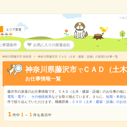
ヘル
エリア変更
た希望条件
お気に入りの派遣会社
神奈川県藤沢市 技術系
神奈川県藤沢市 ＣＡＤ（土木・建築・設備）の派遣の仕事一覧
神奈川県藤沢市
ＣＡＤ（土木
で
お仕事情報一覧
藤沢市の派遣のお仕事情報です。ＣＡＤ（土木・建築・設備）のお仕事の他に
電気・電子）
、
その他技術系
などを取り揃えています。さらに、
短期
・
単発
な
件で絞り込んでいただけます。職種辞典：
ＣＡＤ（土木・建築・設備）のお仕
1
1
1
件中
～
件を表示中