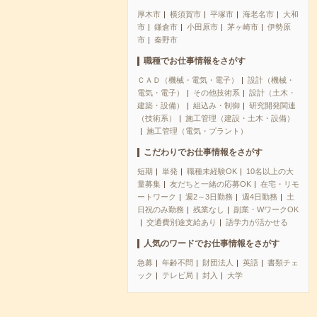
厚木市
横須賀市
平塚市
海老名市
大和
市
鎌倉市
小田原市
茅ヶ崎市
伊勢原
市
秦野市
職種でお仕事情報をさがす
ＣＡＤ（機械・電気・電子）
設計（機械・
電気・電子）
その他技術系
設計（土木・
建築・設備）
組込み・制御
研究開発関連
（技術系）
施工管理（建設・土木・設備）
施工管理（電気・プラント）
こだわりでお仕事情報をさがす
短期
単発
職種未経験OK
10名以上の大
量募集
友だちと一緒の応募OK
在宅・リモ
ートワーク
週2～3日勤務
週4日勤務
土
日祝のみ勤務
残業なし
副業・WワークOK
交通費別途支給あり
語学力が活かせる
人気のワードでお仕事情報をさがす
急募
年齢不問
財団法人
英語
書類チェ
ック
テレビ局
封入
大学