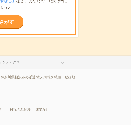
業なし」
など、あなたの「絶対条件」
ょう♪
さがす
インデックス
。神奈川県藤沢市の派遣/求人情報を職種、勤務地、
務
土日祝のみ勤務
残業なし