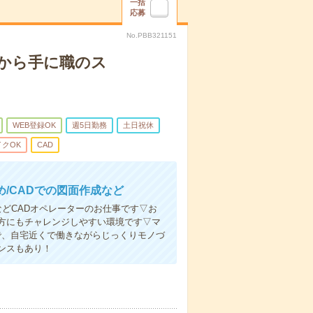
一括
応募
No.PBB321151
から手に職のス
WEB登録OK
週5日勤務
土日祝休
クOK
CAD
/CADでの図面作成など
などCADオペレーターのお仕事です▽お
方にもチャレンジしやすい環境です▽マ
で、自宅近くで働きながらじっくりモノづ
ンスもあり！