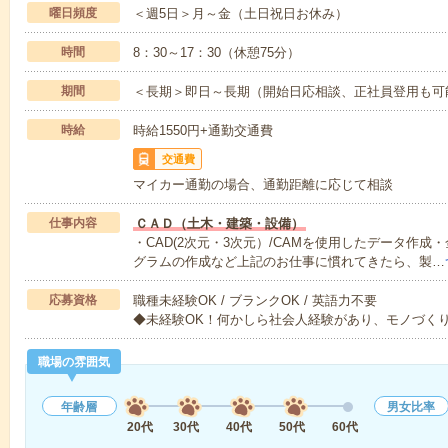
曜日頻度
＜週5日＞月～金（土日祝日お休み）
時間
8：30～17：30（休憩75分）
期間
＜長期＞即日～長期（開始日応相談、正社員登用も可
時給
時給1550円+通勤交通費
交通費
マイカー通勤の場合、通勤距離に応じて相談
仕事内容
ＣＡＤ（土木・建築・設備）
・CAD(2次元・3次元）/CAMを使用したデータ作
グラムの作成など上記のお仕事に慣れてきたら、製…
応募資格
職種未経験OK / ブランクOK / 英語力不要
◆未経験OK！何かしら社会人経験があり、モノづく
職場の雰囲気
年齢層
男女比率
20代
30代
40代
50代
60代