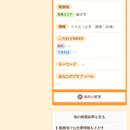
勤務地
藤沢市
勤務エリア
職種
ＣＡＤ（土木・建築・設備）
こだわりINDEX
---
絶対
---
できれば
キーワード
---
あなたのプロフィール
---
条件の変更
他の検索結果を見る
勤務地でお仕事情報をさがす