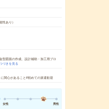
能性あり）
成・金型図面の作成、設計補助・加工用プロ
つづきを見る
りに関心があること#初めての派遣歓迎
女性
男性