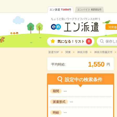
エン派遣
71454
件
エンバイト
82531
件
ちょうど良いワークライフバランスが叶う
関東版
気になる！リスト
0
保存し
派遣TOP
関東
神奈川県
神奈川県藤沢市
,
1
5
5
0
平均時給:
円
設定中の検索条件
期間
---
派遣形式
---
時給
---