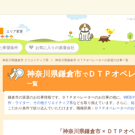
ヘル
エリア変更
た希望条件
お気に入りの派遣会社
神奈川県鎌倉市 クリエイティブ系
神奈川県鎌倉市 ＤＴＰオペレーターの派遣の仕事一覧
神奈川県鎌倉市
ＤＴＰオペ
で
一覧
鎌倉市の派遣のお仕事情報です。ＤＴＰオペレーターのお仕事の他に、
WEB
作・ライター
、
その他クリエイティブ系
などを取り揃えています。さらに、
短
こだわり条件で絞り込んでいただけます。職種辞典：
ＤＴＰオペレーターのお
「
神奈川県鎌倉市
×
ＤＴＰオペ