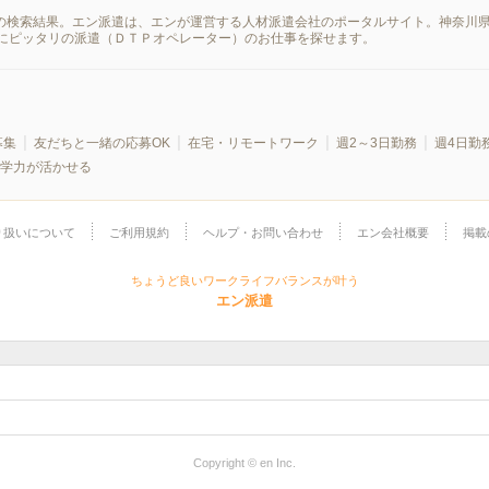
報の検索結果。エン派遣は、エンが運営する人材派遣会社のポータルサイト。神奈川
にピッタリの派遣（ＤＴＰオペレーター）のお仕事を探せます。
募集
友だちと一緒の応募OK
在宅・リモートワーク
週2～3日勤務
週4日勤
学力が活かせる
り扱いについて
ご利用規約
ヘルプ・お問い合わせ
エン会社概要
掲載
ちょうど良いワークライフバランスが叶う
エン派遣
Copyright © en Inc.