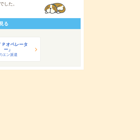
でした。
見る
ＴＰオペレータ
ー」
のエン派遣