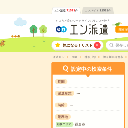
エン派遣
71573
件
エンバイト
82531
件
ちょうど良いワークライフバランスが叶う
関東版
気になる！リスト
0
保存し
派遣TOP
関東
神奈川県
神奈川県鎌倉市
設定中の検索条件
期間
---
派遣形式
---
時給
---
勤務地
鎌倉市
勤務エリア