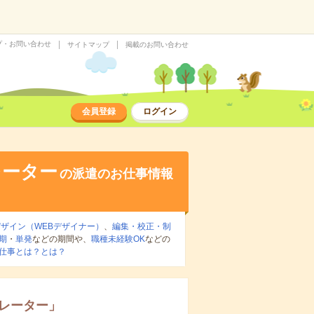
プ・お問い合わせ
サイトマップ
掲載のお問い合わせ
会員登録
ログイン
レーター
の派遣のお仕事情報
デザイン（WEBデザイナー）
、
編集・校正・制
期
・
単発
などの期間や、
職種未経験OK
などの
仕事とは？とは？
レーター
」