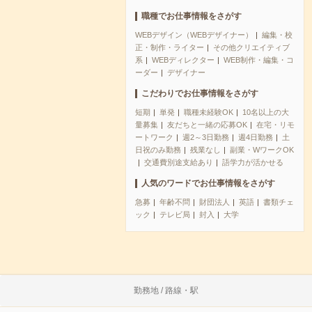
職種でお仕事情報をさがす
WEBデザイン（WEBデザイナー）
編集・校
正・制作・ライター
その他クリエイティブ
系
WEBディレクター
WEB制作・編集・コ
ーダー
デザイナー
こだわりでお仕事情報をさがす
短期
単発
職種未経験OK
10名以上の大
量募集
友だちと一緒の応募OK
在宅・リモ
ートワーク
週2～3日勤務
週4日勤務
土
日祝のみ勤務
残業なし
副業・WワークOK
交通費別途支給あり
語学力が活かせる
人気のワードでお仕事情報をさがす
急募
年齢不問
財団法人
英語
書類チェ
ック
テレビ局
封入
大学
勤務地 / 路線・駅