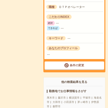
職種
ＤＴＰオペレーター
こだわりINDEX
---
絶対
---
できれば
キーワード
---
あなたのプロフィール
---
条件の変更
他の検索結果を見る
勤務地でお仕事情報をさがす
厚木市
藤沢市
横須賀市
平塚市
海老名
市
大和市
小田原市
茅ヶ崎市
伊勢原
市
秦野市