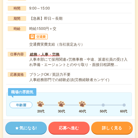
9:00～15:00
時間
【急募】即日～長期
期間
時給1500円＋交
時給
交通費
交通費実費支給（当社規定あり）
総務・人事・労務
仕事内容
人事本部にて採用関連+労務事務・中途、派遣社員の受け入
れ準備・エージェントとのやり取り・面接日程調整…
ブランクOK / 英語力不要
応募資格
人事総務部門での経験必須(労務経験者カンゲイ)
職場の雰囲気
年齢層
20代
30代
40代
50代
60代
気になる!
応募へ進む
詳しく見る