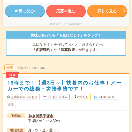
気になる!
応募へ進む
詳しく見る
派遣会社
アデコ株式会社
興味があったら「★気になる！」をタップ！
「気になる！」を押しておくと、派遣会社から
「面談確約」
や
「応募歓迎」
が届きます！
未読
掲載日
2026/08/06
NEW
15時まで！【週3日～】扶養内のお仕事！メー
カーでの総務・労務事務です！
交通費別途支給あり
土日祝日が休み
残業なし
WEB登録OK
派遣
神奈川県平塚市
勤務地
平塚駅からバス30分
月・水・金／週３日
曜日頻度