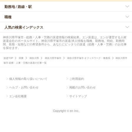
勤務地 / 路線・駅
職種
人気の検索インデックス
神奈川県平塚市 - 総務・人事・労務の派遣情報の検索結果。エン派遣は、エンが運営する人材
派遣会社のポータルサイト。神奈川県平塚市の派遣/求人情報を職種、勤務地、時給、勤務時
間、長期・短期などの希望条件から、あなたにピッタリの派遣（総務・人事・労務）のお仕事
を探せます。
派遣TOP
関東
神奈川県
神奈川県平塚市
神奈川県平塚市 オフィスワーク・事務系
神奈川県平
塚市 総務・人事・労務の派遣の仕事一覧
個人情報の取り扱いについて
ご利用規約
ヘルプ・お問い合わせ
掲載のお問い合わせ
エン会社概要
サイトマップ
Copyright © en Inc.