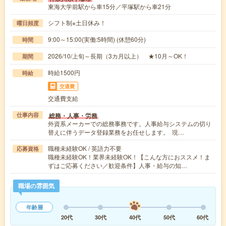
東海大学前駅から車15分／平塚駅から車21分
シフト制※土日休み！
曜日頻度
9:00～15:00(実働:5時間) (休憩60分)
時間
2026/10/上旬～長期（3カ月以上） ★10月～OK！
期間
時給1500円
時給
交通費
交通費支給
総務・人事・労務
仕事内容
外資系メーカーでの総務事務です。人事給与システムの切り
替えに伴うデータ登録業務をお任せします。 現…
職種未経験OK / 英語力不要
応募資格
職種未経験OK！業界未経験OK！【こんな方におススメ！ま
ずはご応募ください／歓迎条件】人事・給与の知…
職場の雰囲気
年齢層
20代
30代
40代
50代
60代