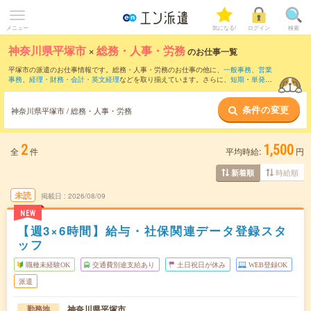
メニュー
気になる!
ログイン
検索
神奈川県平塚市
×
総務・人事・労務
のお仕事一覧
平塚市の派遣のお仕事情報です。総務・人事・労務のお仕事の他に、
一般事務
、
営業
事務
、
経理・財務・会計・英文経理
などを取り揃えています。さらに、
短期
・
単発
な
どの期間や、
職種未経験OK
などのこだわり条件で絞り込んでいただけます。職種辞
典：
人事のお仕事とは？とは？
総務のお仕事とは？とは？
条件の変更
神奈川県平塚市 / 総務・人事・労務
2
1,500
全
件
平均時給:
円
時給順
新着順
未読
掲載日
2026/08/09
NEW
【週3×6時間】給与・社保関連データ登録スタ
ッフ
職種未経験OK
交通費別途支給あり
土日祝日が休み
WEB登録OK
派遣
神奈川県平塚市
勤務地