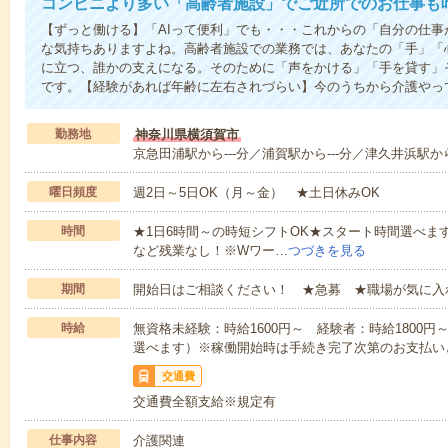
コンビニより多い「高齢者施設」でご近所でのお仕事も
【ずっと働ける】「AIって便利」でも・・・これからの「自分の仕
な気持ちありますよね。高齢者施設での業務では、あなたの「手」「
に立つ、誰かの支えになる。そのために「声をかける」「手を貸す」
です。【経験があれば年齢に左右されづらい】今のうちから介護やっ
勤務地
神奈川県横須賀市
京急田浦駅から---分／浦賀駅から---分／津久井浜駅から-
曜日頻度
週2日～5日OK（月～金） ★土日休みOK
時間
★1日6時間～の時短シフトOK★スタート時間選べます！7:00～1
など残業なし！※Wワー…
つづきを見る
期間
開始日はご相談ください！ ★急募 ★職場が気に入
時給
無資格未経験：時給1600円～ 経験者：時給1800
選べます）※稼働開始時は手続き完了次第のお支払い
交通費
交通費全額支給※規定有
仕事内容
介護関連