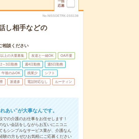
一括
応募
No.NISSOETRK-2SS138
話し相手などの
ご相談ください
名以上の大量募集
友達と一緒OK
OA不要
2～3日勤務
週4日勤務
週5日勤務
午後のみOK
残業少
シフト
煙
派遣多
電話対応なし
ルーティン
ふれあい”が大事なんです。
設での介護のお仕事をお任せします！
のない会話をしながらお互いにニコニ
てもシンプルなサービス業が、介護なん
未経験の方もぜひお気軽にご応募ください