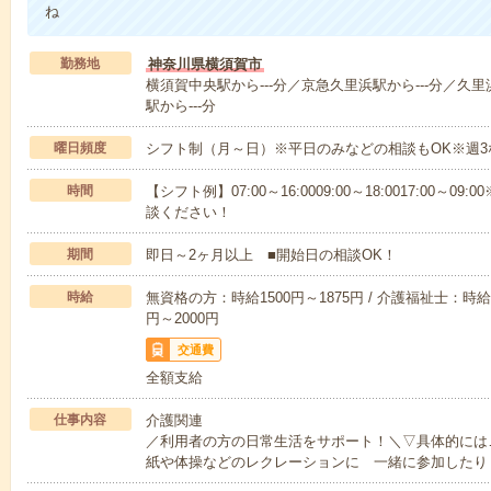
ね
勤務地
神奈川県横須賀市
横須賀中央駅から---分／京急久里浜駅から---分／久里
駅から---分
曜日頻度
シフト制（月～日）※平日のみなどの相談もOK※週3
時間
【シフト例】07:00～16:0009:00～18:0017:00
談ください！
期間
即日～2ヶ月以上 ■開始日の相談OK！
時給
無資格の方：時給1500円～1875円 / 介護福祉士：時給1
円～2000円
交通費
全額支給
仕事内容
介護関連
／利用者の方の日常生活をサポート！＼▽具体的には
紙や体操などのレクレーションに 一緒に参加したり