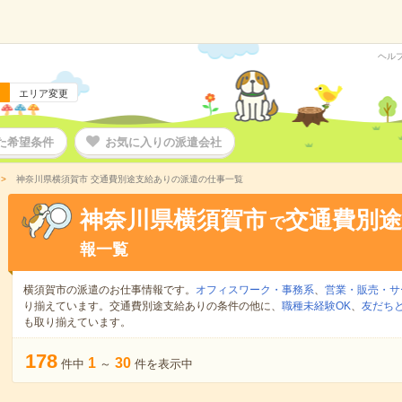
ヘル
エリア変更
た希望条件
お気に入りの派遣会社
神奈川県横須賀市 交通費別途支給ありの派遣の仕事一覧
神奈川県横須賀市
交通費別
で
報一覧
横須賀市の派遣のお仕事情報です。
オフィスワーク・事務系
、
営業・販売・サ
り揃えています。交通費別途支給ありの条件の他に、
職種未経験OK
、
友だちと
も取り揃えています。
178
1
30
件中
～
件を表示中