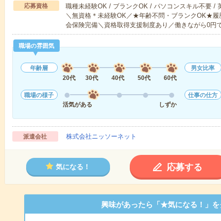
応募資格
職種未経験OK / ブランクOK / パソコンスキル不要 /
＼無資格＊未経験OK／★年齢不問・ブランクOK★履
会保険完備＼資格取得支援制度あり／働きながら0円
職場の雰囲気
年齢層
男女比率
20代
30代
40代
50代
60代
職場の様子
仕事の仕方
活気がある
しずか
株式会社ニッソーネット
派遣会社
応募する
気になる！
興味があったら「★気になる！」を