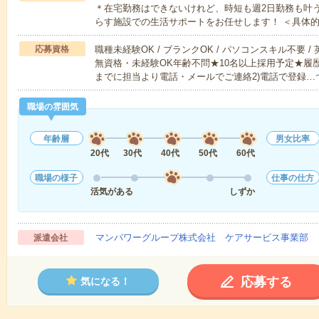
＊在宅勤務はできないけれど、時短も週2日勤務も叶
らす施設での生活サポートをお任せします！ ＜具体
応募資格
職種未経験OK / ブランクOK / パソコンスキル不要 /
無資格・未経験OK年齢不問★10名以上採用予定★履
までに担当より電話・メールでご連絡2)電話で登録…
職場の雰囲気
年齢層
男女比率
20代
30代
40代
50代
60代
職場の様子
仕事の仕方
活気がある
しずか
マンパワーグループ株式会社 ケアサービス事業部 
派遣会社
応募する
気になる！