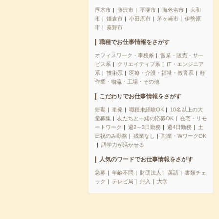
厚木市
藤沢市
平塚市
海老名市
大和
市
鎌倉市
小田原市
茅ヶ崎市
伊勢原
市
秦野市
職種でお仕事情報をさがす
オフィスワーク・事務系
営業・販売・サー
ビス系
クリエイティブ系
IT・エンジニア
系
技術系
医療・介護・福祉・教育系
軽
作業・物流・工場・その他
こだわりでお仕事情報をさがす
短期
単発
職種未経験OK
10名以上の大
量募集
友だちと一緒の応募OK
在宅・リモ
ートワーク
週2～3日勤務
週4日勤務
土
日祝のみ勤務
残業なし
副業・WワークOK
語学力が活かせる
人気のワードでお仕事情報をさがす
急募
年齢不問
財団法人
英語
書類チェ
ック
テレビ局
封入
大学