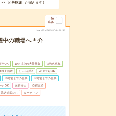
」
や
「応募歓迎」
が届きます！
一括
応募
No.MANPWK856446-51
躍中の職場へ＊介
新卒OK
10名以上の大量募集
複数名募集
0歳以上活躍
しゅふ歓迎
WEB登録OK
16時前までの仕事
17時前までの仕事
ークOK
医療福祉
交費支給
電話対応なし
ルーティン