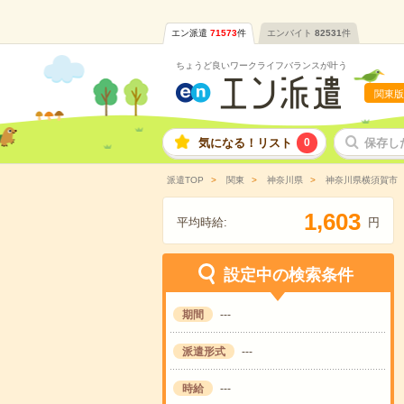
エン派遣
71573
件
エンバイト
82531
件
ちょうど良いワークライフバランスが叶う
関東版
気になる！リスト
0
保存し
派遣TOP
関東
神奈川県
神奈川県横須賀市
,
1
6
0
3
平均時給:
円
設定中の検索条件
期間
---
派遣形式
---
時給
---