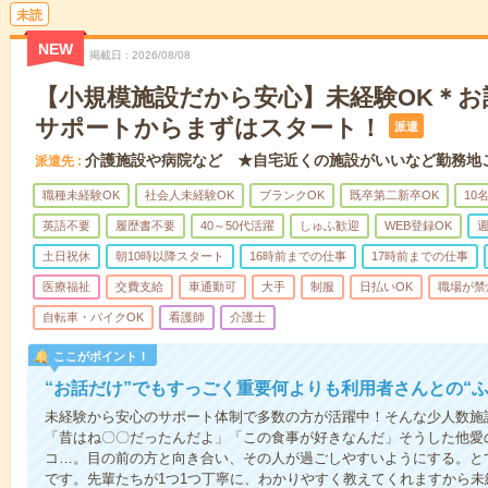
未読
NEW
掲載日
2026/08/08
【小規模施設だから安心】未経験OK＊お
サポートからまずはスタート！
派遣
介護施設や病院など ★自宅近くの施設がいいなど勤務地
派遣先
職種未経験OK
社会人未経験OK
ブランクOK
既卒第二新卒OK
10
英語不要
履歴書不要
40～50代活躍
しゅふ歓迎
WEB登録OK
週
土日祝休
朝10時以降スタート
16時前までの仕事
17時前までの仕事
医療福祉
交費支給
車通勤可
大手
制服
日払いOK
職場が禁
自転車・バイクOK
看護師
介護士
ここがポイント！
“お話だけ”でもすっごく重要何よりも利用者さんとの“
未経験から安心のサポート体制で多数の方が活躍中！そんな少人数施
「昔はね〇〇だったんだよ」「この食事が好きなんだ」そうした他愛
コ…。目の前の方と向き合い、その人が過ごしやすいようにする。と
です。先輩たちが1つ1つ丁寧に、わかりやすく教えてくれますから