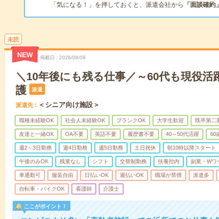
「気になる！」を押しておくと、派遣会社から
「面談確約
未読
NEW
掲載日
2026/08/08
＼10年後にも残る仕事／～60代も現役活
護
派遣
＜シニア向け施設＞
派遣先
職種未経験OK
社会人未経験OK
ブランクOK
大学生歓迎
既卒第二
友達と一緒OK
OA不要
英語不要
履歴書不要
40～50代活躍
6
週2～3日勤務
週4日勤務
週5日勤務
土日祝休
朝10時以降スタート
午後のみOK
残業なし
シフト
交替制勤務
扶養控内
副業・Wワ
車通勤可
服装自由
日払いOK
週払いOK
職場が禁煙
派遣多
自転車・バイクOK
看護師
介護士
ここがポイント！