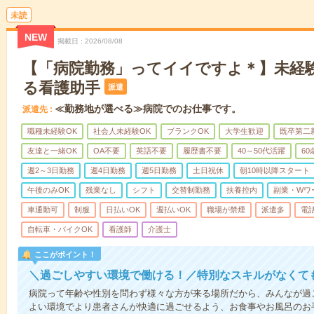
未読
NEW
掲載日
2026/08/08
【「病院勤務」ってイイですよ＊】未経
る看護助手
派遣
≪勤務地が選べる≫病院でのお仕事です。
派遣先
職種未経験OK
社会人未経験OK
ブランクOK
大学生歓迎
既卒第二
友達と一緒OK
OA不要
英語不要
履歴書不要
40～50代活躍
6
週2～3日勤務
週4日勤務
週5日勤務
土日祝休
朝10時以降スタート
午後のみOK
残業なし
シフト
交替制勤務
扶養控内
副業・Wワ
車通勤可
制服
日払いOK
週払いOK
職場が禁煙
派遣多
電
自転車・バイクOK
看護師
介護士
ここがポイント！
＼過ごしやすい環境で働ける！／特別なスキルがなくて
病院って年齢や性別を問わず様々な方が来る場所だから、みんなが過
よい環境でより患者さんが快適に過ごせるよう、お食事やお風呂のお