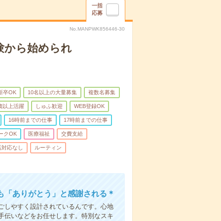
一括
応募
No.MANPWK856446-30
験から始められ
新卒OK
10名以上の大量募集
複数名募集
0歳以上活躍
しゅふ歓迎
WEB登録OK
16時前までの仕事
17時前までの仕事
ークOK
医療福祉
交費支給
話対応なし
ルーティン
も「ありがとう」と感謝される＊
ごしやすく設計されているんです。心地
手伝いなどをお任せします。特別なスキ