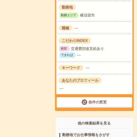
勤務地
横須賀市
勤務エリア
職種
---
こだわりINDEX
交通費別途支給あり
絶対
---
できれば
キーワード
---
あなたのプロフィール
---
条件の変更
他の検索結果を見る
勤務地でお仕事情報をさがす