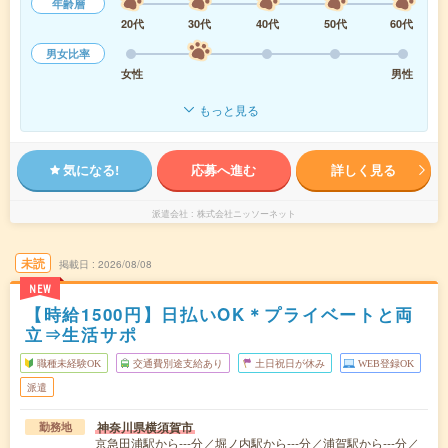
年齢層
20代
30代
40代
50代
60代
男女比率
女性
男性
もっと見る
気になる!
応募へ進む
詳しく見る
派遣会社
株式会社ニッソーネット
未読
掲載日
2026/08/08
NEW
【時給1500円】日払いOK＊プライベートと両
立⇒生活サポ
職種未経験OK
交通費別途支給あり
土日祝日が休み
WEB登録OK
派遣
神奈川県横須賀市
勤務地
京急田浦駅から---分／堀ノ内駅から---分／浦賀駅から---分／