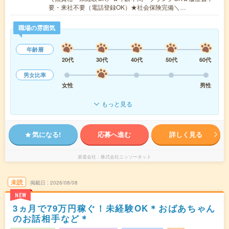
要・来社不要（電話登録OK）★社会保険完備＼…
職場の雰囲気
年齢層
20代
30代
40代
50代
60代
男女比率
女性
男性
もっと見る
気になる!
応募へ進む
詳しく見る
派遣会社
株式会社ニッソーネット
未読
掲載日
2026/08/08
NEW
3ヵ月で79万円稼ぐ！未経験OK＊おばあちゃん
のお話相手など＊