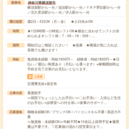
神奈川県横須賀市
勤務地
横須賀駅から---分／追浜駅から---分／ＹＲＰ野比駅から---分
／北久里浜駅から---分／汐入駅から---分
週2日～5日OK（月～金） ★土日休みOK
曜日頻度
★1日6時間～の時短シフトOK★都合に合わせてシフトが決
時間
められますシフト例：7：00～16：009：…
開始日はご相談ください！ ★急募 ★職場が気に入れば、
期間
長期でも働けます！
無資格未経験：時給1600円～ 経験者：時給1800円～★日
時給
払い／週払い制度あり（月払いも選べます）※稼働開始時は
手続き完了次第のお支払いとなります。
交通費
交通費支給※規定有
看護助手
仕事内容
≪病院でちょっとしたお手伝い≫〇お手洗い・入浴など生活
のお手伝い○診察室への付き添い○食事のサポート…
職種未経験OK / ブランクOK / パソコンスキル不要 / 英語力不
応募資格
要
≪無資格・未経験OK≫年齢不問★10名以上採用予定★履歴
書は不要です。▽応募後の流れ1)翌営業日まで…