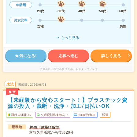
年齢層
20代
30代
40代
50代
60代
男女比率
女性
男性
もっと見る
気になる!
応募へ進む
詳しく見る
派遣会社
株式会社リクルートスタッフィング
未読
掲載日
2026/08/08
NEW
【未経験から安心スタート！】プラスチック資
源の投入・裁断・洗浄・加工/日払いOK
職種未経験OK
交通費別途支給あり
WEB登録OK
派遣
神奈川県横須賀市
勤務地
京急久里浜駅から徒歩20分