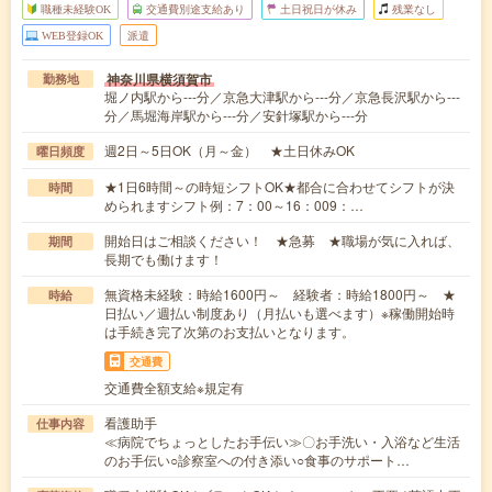
職種未経験OK
交通費別途支給あり
土日祝日が休み
残業なし
WEB登録OK
派遣
神奈川県横須賀市
勤務地
堀ノ内駅から---分／京急大津駅から---分／京急長沢駅から---
分／馬堀海岸駅から---分／安針塚駅から---分
週2日～5日OK（月～金） ★土日休みOK
曜日頻度
★1日6時間～の時短シフトOK★都合に合わせてシフトが決
時間
められますシフト例：7：00～16：009：…
開始日はご相談ください！ ★急募 ★職場が気に入れば、
期間
長期でも働けます！
無資格未経験：時給1600円～ 経験者：時給1800円～ ★
時給
日払い／週払い制度あり（月払いも選べます）※稼働開始時
は手続き完了次第のお支払いとなります。
交通費
交通費全額支給※規定有
看護助手
仕事内容
≪病院でちょっとしたお手伝い≫〇お手洗い・入浴など生活
のお手伝い○診察室への付き添い○食事のサポート…