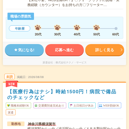
務経験（カウンター）をお持ちの方〇フリーター…
職場の雰囲気
年齢層
20代
30代
40代
50代
60代
気になる!
応募へ進む
詳しく見る
派遣会社
株式会社テクノ・サービス
未読
掲載日
2026/08/08
NEW
【医療行為はナシ】時給1500円！病院で備品
のチェックなど
職種未経験OK
交通費別途支給あり
土日祝日が休み
WEB登録OK
派遣
神奈川県横須賀市
勤務地
横須賀駅から---分／追浜駅から---分／ＹＲＰ野比駅から---分