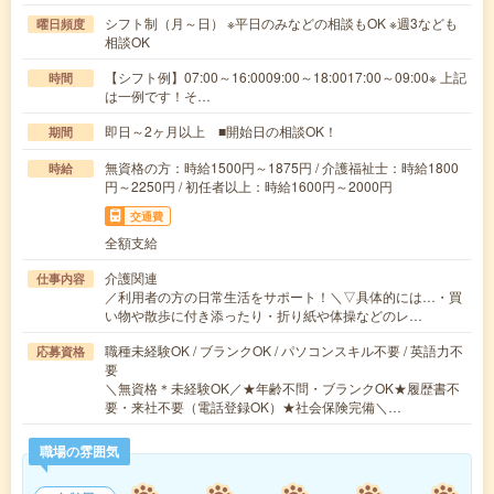
シフト制（月～日） ※平日のみなどの相談もOK ※週3なども
曜日頻度
相談OK
【シフト例】07:00～16:0009:00～18:0017:00～09:00※ 上記
時間
は一例です！そ…
即日～2ヶ月以上 ■開始日の相談OK！
期間
無資格の方：時給1500円～1875円 / 介護福祉士：時給1800
時給
円～2250円 / 初任者以上：時給1600円～2000円
交通費
全額支給
介護関連
仕事内容
／利用者の方の日常生活をサポート！＼▽具体的には…・買
い物や散歩に付き添ったり・折り紙や体操などのレ…
職種未経験OK / ブランクOK / パソコンスキル不要 / 英語力不
応募資格
要
＼無資格＊未経験OK／★年齢不問・ブランクOK★履歴書不
要・来社不要（電話登録OK）★社会保険完備＼…
職場の雰囲気