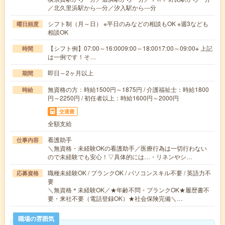
／北久里浜駅から---分／汐入駅から---分
シフト制（月～日） ※平日のみなどの相談もOK ※週3なども
曜日頻度
相談OK
【シフト例】07:00～16:0009:00～18:0017:00～09:00※ 上記
時間
は一例です！そ…
即日～2ヶ月以上
期間
無資格の方：時給1500円～1875円 / 介護福祉士：時給1800
時給
円～2250円 / 初任者以上：時給1600円～2000円
交通費
全額支給
看護助手
仕事内容
＼無資格・未経験OKの看護助手／医療行為は一切行わない
ので未経験でも安心！▽具体的には…・リネンやシ…
職種未経験OK / ブランクOK / パソコンスキル不要 / 英語力不
応募資格
要
＼無資格＊未経験OK／★年齢不問・ブランクOK★履歴書不
要・来社不要（電話登録OK）★社会保険完備＼…
職場の雰囲気