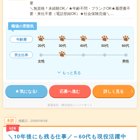
要
＼無資格＊未経験OK／★年齢不問・ブランクOK★履歴書不
要・来社不要（電話登録OK）★社会保険完備＼…
職場の雰囲気
年齢層
20代
30代
40代
50代
60代
男女比率
女性
男性
もっと見る
気になる!
応募へ進む
詳しく見る
派遣会社
株式会社ニッソーネット
未読
掲載日
2026/08/08
NEW
＼10年後にも残る仕事／～60代も現役活躍中