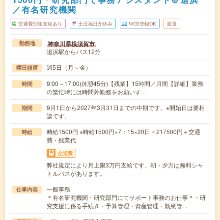
／有名研究機関
交通費別途支給あり
土日祝日が休み
WEB登録OK
派遣
神奈川県横須賀市
勤務地
追浜駅からバス12分
週5日（月～金）
曜日頻度
9:00～17:00(休憩45分)【残業】15時間／月間【詳細】業務
時間
の繁忙時には時間外勤務をお願いす…
9月1日から2027年3月31日までの中期です。※開始日は要相
期間
談です。
時給1500円 ※時給1500円×7：15×20日＝217500円＋交通
時給
費・残業代
交通費
弊社規定により月上限3万円支給です。朝・夕方は無料シャ
トルバスがあります。
一般事務
仕事内容
＊有名研究機関・研究部門にてサポート事務のお仕事＊・研
究支援に係る手続き・予算管理・資産管理・勤怠管…