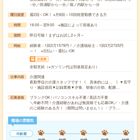
--分／田浦駅から---分／堀ノ内駅から---分
週2回～OK！ ※月8回～10回程度勤務できる方
曜日頻度
16:00～翌9:00 ※施設によって前後あり
時間
即日可能！まずはお試し2ヶ月～
期間
経験者：1回3万1579円！／介護福祉士：1回3万2725円
時給
～！ ※日払い・週払いOK
交通費
全額支給（※ガソリン代は別途規定あり）
介護関連
仕事内容
夜勤専従の介護スタッフです！《 具体的には… 》▼見守
り・施設巡回▼記録業務▼夕食、朝食の介助、配膳…
ブランクOK / パソコンスキル不要 / 英語力不要
応募資格
＼年齢不問！介護経験があれば無資格でも応募OK／・介護
のご経験のある方！（期間は問いません！）・ブラ…
職場の雰囲気
年齢層
20代
30代
40代
50代
60代