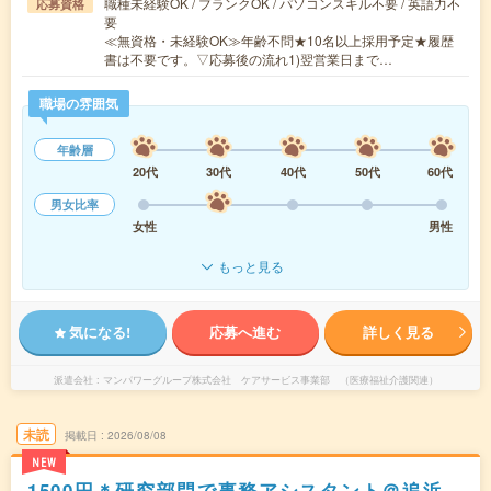
職種未経験OK / ブランクOK / パソコンスキル不要 / 英語力不
応募資格
要
≪無資格・未経験OK≫年齢不問★10名以上採用予定★履歴
書は不要です。▽応募後の流れ1)翌営業日まで…
職場の雰囲気
年齢層
20代
30代
40代
50代
60代
男女比率
女性
男性
もっと見る
気になる!
応募へ進む
詳しく見る
派遣会社
マンパワーグループ株式会社 ケアサービス事業部 （医療福祉介護関連）
未読
掲載日
2026/08/08
NEW
1500円＊研究部門で事務アシスタント＠追浜