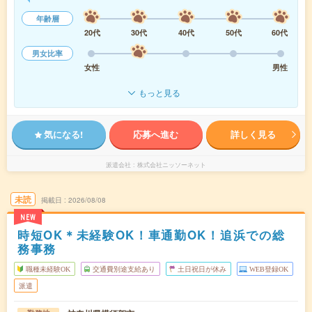
年齢層
20代
30代
40代
50代
60代
男女比率
女性
男性
もっと見る
気になる!
応募へ進む
詳しく見る
派遣会社
株式会社ニッソーネット
未読
掲載日
2026/08/08
NEW
時短OK＊未経験OK！車通勤OK！追浜での総
務事務
職種未経験OK
交通費別途支給あり
土日祝日が休み
WEB登録OK
派遣