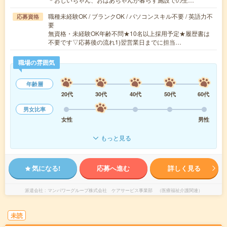
職種未経験OK / ブランクOK / パソコンスキル不要 / 英語力不
応募資格
要
無資格・未経験OK年齢不問★10名以上採用予定★履歴書は
不要です▽応募後の流れ1)翌営業日までに担当…
職場の雰囲気
年齢層
20代
30代
40代
50代
60代
男女比率
女性
男性
もっと見る
気になる!
応募へ進む
詳しく見る
派遣会社
マンパワーグループ株式会社 ケアサービス事業部 （医療福祉介護関連）
未読