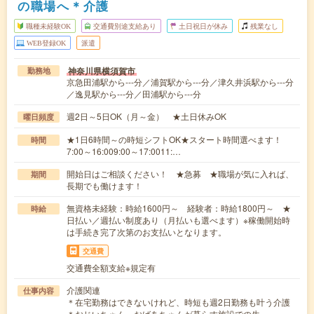
の職場へ＊介護
職種未経験OK
交通費別途支給あり
土日祝日が休み
残業なし
WEB登録OK
派遣
神奈川県横須賀市
勤務地
京急田浦駅から---分／浦賀駅から---分／津久井浜駅から---分
／逸見駅から---分／田浦駅から---分
週2日～5日OK（月～金） ★土日休みOK
曜日頻度
★1日6時間～の時短シフトOK★スタート時間選べます！
時間
7:00～16:009:00～17:0011:…
開始日はご相談ください！ ★急募 ★職場が気に入れば、
期間
長期でも働けます！
無資格未経験：時給1600円～ 経験者：時給1800円～ ★
時給
日払い／週払い制度あり（月払いも選べます）※稼働開始時
は手続き完了次第のお支払いとなります。
交通費
交通費全額支給※規定有
介護関連
仕事内容
＊在宅勤務はできないけれど、時短も週2日勤務も叶う介護
＊おじいちゃん、おばあちゃんが暮らす施設での生…