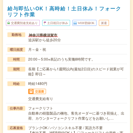
給与即払いOK！高時給！土日休み！フォーク
リフト作業
交通費別途支給あり
土日祝日が休み
WEB登録OK
派遣
神奈川県横須賀市
勤務地
追浜駅から徒歩20分
月～金・祝
曜日頻度
20:00～5:00※表記のうち実働8時間です。
時間
長期【ご応募から1週間以内(最短2日目)のスピード就業が可
期間
能】即日～
時給1480円
時給
交通費
交通費支給有り
フォークリフト
仕事内容
自動車の樹脂製品の梱包、客先オーダーに基づき荷揃え、出
荷、カウンターフォークリフト作業などをお願いし…
ブランクOK / パソコンスキル不要 / 英語力不要
応募資格
【来社不要、WEB登録OK！】〇フォークリフトの資格・実