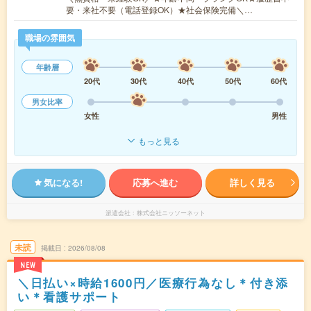
要・来社不要（電話登録OK）★社会保険完備＼…
職場の雰囲気
年齢層
20代
30代
40代
50代
60代
男女比率
女性
男性
もっと見る
気になる!
応募へ進む
詳しく見る
派遣会社
株式会社ニッソーネット
未読
掲載日
2026/08/08
NEW
＼日払い×時給1600円／医療行為なし＊付き添
い＊看護サポート