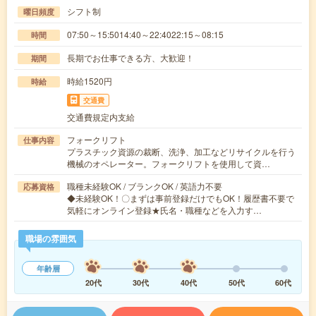
シフト制
曜日頻度
07:50～15:5014:40～22:4022:15～08:15
時間
長期でお仕事できる方、大歓迎！
期間
時給1520円
時給
交通費
交通費規定内支給
フォークリフト
仕事内容
プラスチック資源の裁断、洗浄、加工などリサイクルを行う
機械のオペレーター。フォークリフトを使用して資…
職種未経験OK / ブランクOK / 英語力不要
応募資格
◆未経験OK！〇まずは事前登録だけでもOK！履歴書不要で
気軽にオンライン登録★氏名・職種などを入力す…
職場の雰囲気
年齢層
20代
30代
40代
50代
60代