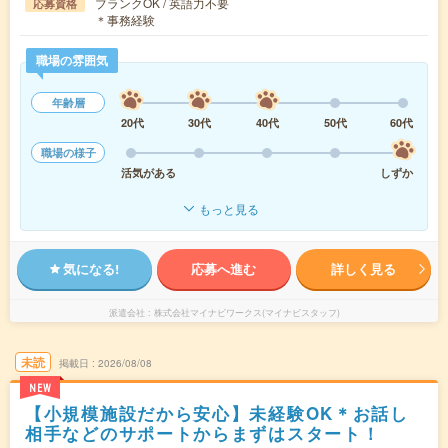
ブランクOK / 英語力不要
応募資格
＊事務経験
職場の雰囲気
年齢層
20代
30代
40代
50代
60代
職場の様子
活気がある
しずか
もっと見る
気になる!
応募へ進む
詳しく見る
派遣会社
株式会社マイナビワークス(マイナビスタッフ)
未読
掲載日
2026/08/08
NEW
【小規模施設だから安心】未経験OK＊お話し
相手などのサポートからまずはスタート！