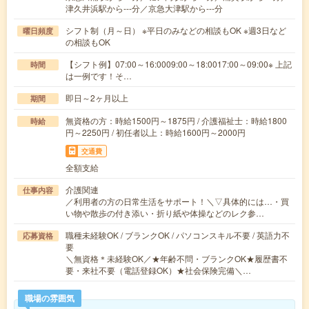
津久井浜駅から---分／京急大津駅から---分
シフト制（月～日） ※平日のみなどの相談もOK ※週3日など
曜日頻度
の相談もOK
【シフト例】07:00～16:0009:00～18:0017:00～09:00※ 上記
時間
は一例です！そ…
即日～2ヶ月以上
期間
無資格の方：時給1500円～1875円 / 介護福祉士：時給1800
時給
円～2250円 / 初任者以上：時給1600円～2000円
交通費
全額支給
介護関連
仕事内容
／利用者の方の日常生活をサポート！＼▽具体的には…・買
い物や散歩の付き添い・折り紙や体操などのレク参…
職種未経験OK / ブランクOK / パソコンスキル不要 / 英語力不
応募資格
要
＼無資格＊未経験OK／★年齢不問・ブランクOK★履歴書不
要・来社不要（電話登録OK）★社会保険完備＼…
職場の雰囲気