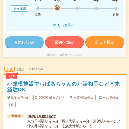
男女比率
女性
男性
もっと見る
気になる!
応募へ進む
詳しく見る
派遣会社
株式会社ゼフィロス
未読
掲載日
2026/08/08
NEW
小規模施設でおばあちゃんのお話相手など＊未
経験OK
職種未経験OK
交通費別途支給あり
土日祝日が休み
WEB登録OK
派遣
神奈川県横須賀市
勤務地
京急田浦駅から---分／堀ノ内駅から---分／浦賀駅から---分／
津久井浜駅から---分／京急大津駅から---分