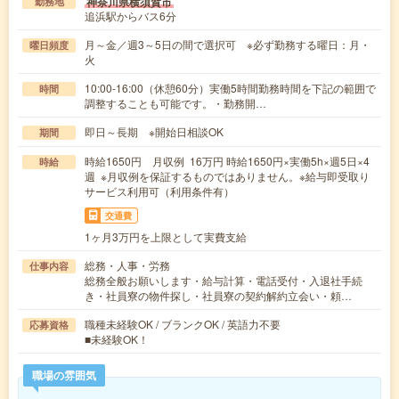
神奈川県横須賀市
勤務地
追浜駅からバス6分
月～金／週3～5日の間で選択可 ※必ず勤務する曜日：月・
曜日頻度
火
10:00-16:00（休憩60分）実働5時間勤務時間を下記の範囲で
時間
調整することも可能です。・勤務開…
即日～長期 ※開始日相談OK
期間
時給1650円 月収例 16万円 時給1650円×実働5h×週5日×4
時給
週 ※月収例を保証するものではありません。※給与即受取り
サービス利用可（利用条件有）
交通費
1ヶ月3万円を上限として実費支給
総務・人事・労務
仕事内容
総務全般お願いします・給与計算・電話受付・入退社手続
き・社員寮の物件探し・社員寮の契約解約立会い・頼…
職種未経験OK / ブランクOK / 英語力不要
応募資格
■未経験OK！
職場の雰囲気