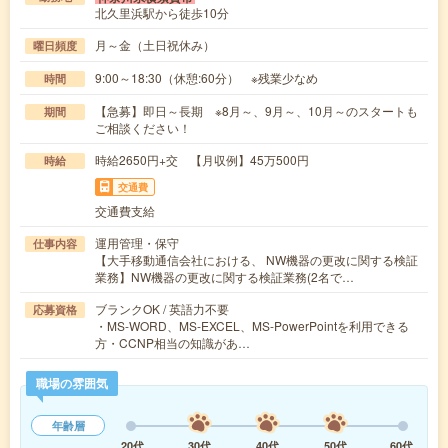
北久里浜駅から徒歩10分
月～金（土日祝休み）
曜日頻度
9:00～18:30（休憩:60分） ※残業少なめ
時間
【急募】即日～長期 ※8月～、9月～、10月～のスタートも
期間
ご相談ください！
時給2650円+交 【月収例】45万500円
時給
交通費
交通費支給
運用管理・保守
仕事内容
【大手移動通信会社における、 NW機器の更改に関する検証
業務】NW機器の更改に関する検証業務(2名で…
ブランクOK / 英語力不要
応募資格
・MS-WORD、MS-EXCEL、MS-PowerPointを利用できる
方・CCNP相当の知識があ…
職場の雰囲気
年齢層
20代
30代
40代
50代
60代