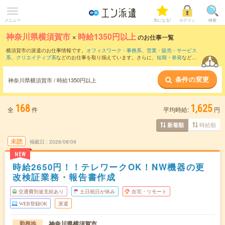
メニュー
気になる!
ログイン
検索
神奈川県横須賀市
×
時給1350円以上
のお仕事一覧
横須賀市の派遣のお仕事情報です。
オフィスワーク・事務系
、
営業・販売・サービス
系
、
クリエイティブ系
などのお仕事を取り揃えています。さらに、
短期
・
単発
などの
期間や、
職種未経験OK
などのこだわり条件で絞り込んでいただけます。
条件の変更
神奈川県横須賀市 / 時給1350円以上
168
1,625
全
件
平均時給:
円
時給順
新着順
未読
掲載日
2026/08/09
NEW
時給2650円！！テレワークOK！NW機器の更
改検証業務・報告書作成
交通費別途支給あり
土日祝日が休み
在宅・リモート
WEB登録OK
派遣
神奈川県横須賀市
勤務地