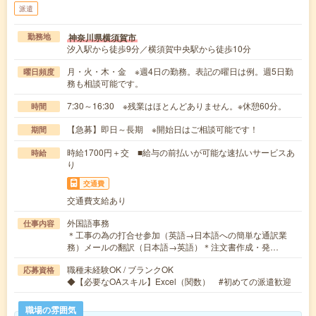
派遣
神奈川県横須賀市
勤務地
汐入駅から徒歩9分／横須賀中央駅から徒歩10分
月・火・木・金 ※週4日の勤務。表記の曜日は例。週5日勤
曜日頻度
務も相談可能です。
7:30～16:30 ※残業はほとんどありません。※休憩60分。
時間
【急募】即日～長期 ※開始日はご相談可能です！
期間
時給1700円＋交 ■給与の前払いが可能な速払いサービスあ
時給
り
交通費
交通費支給あり
外国語事務
仕事内容
＊工事の為の打合せ参加（英語→日本語への簡単な通訳業
務）メールの翻訳（日本語→英語）＊注文書作成・発…
職種未経験OK / ブランクOK
応募資格
◆【必要なOAスキル】Excel（関数） #初めての派遣歓迎
職場の雰囲気