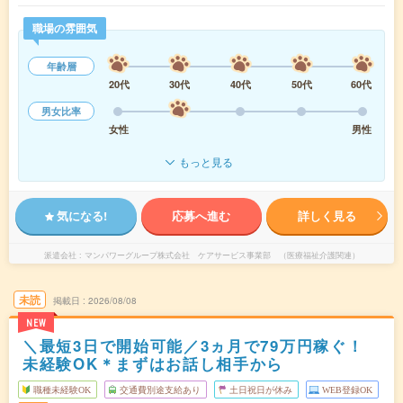
職場の雰囲気
年齢層
20代
30代
40代
50代
60代
男女比率
女性
男性
もっと見る
気になる!
応募へ進む
詳しく見る
派遣会社
マンパワーグループ株式会社 ケアサービス事業部 （医療福祉介護関連）
未読
掲載日
2026/08/08
NEW
＼最短3日で開始可能／3ヵ月で79万円稼ぐ！
未経験OK＊まずはお話し相手から
職種未経験OK
交通費別途支給あり
土日祝日が休み
WEB登録OK