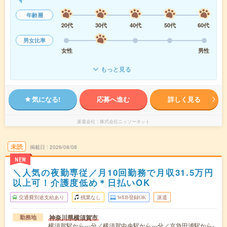
年齢層
20代
30代
40代
50代
60代
男女比率
女性
男性
もっと見る
気になる!
応募へ進む
詳しく見る
派遣会社
株式会社ニッソーネット
未読
掲載日
2026/08/08
NEW
＼人気の夜勤専従／月10回勤務で月収31.5万円
以上可！介護度低め＊日払いOK
交通費別途支給あり
残業なし
WEB登録OK
派遣
神奈川県横須賀市
勤務地
横須賀駅から---分／横須賀中央駅から---分／京急田浦駅から-