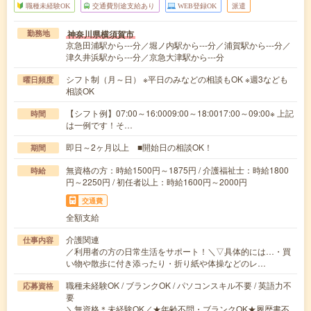
職種未経験OK
交通費別途支給あり
WEB登録OK
派遣
神奈川県横須賀市
勤務地
京急田浦駅から---分／堀ノ内駅から---分／浦賀駅から---分／
津久井浜駅から---分／京急大津駅から---分
シフト制（月～日） ※平日のみなどの相談もOK ※週3なども
曜日頻度
相談OK
【シフト例】07:00～16:0009:00～18:0017:00～09:00※ 上記
時間
は一例です！そ…
即日～2ヶ月以上 ■開始日の相談OK！
期間
無資格の方：時給1500円～1875円 / 介護福祉士：時給1800
時給
円～2250円 / 初任者以上：時給1600円～2000円
交通費
全額支給
介護関連
仕事内容
／利用者の方の日常生活をサポート！＼▽具体的には…・買
い物や散歩に付き添ったり・折り紙や体操などのレ…
職種未経験OK / ブランクOK / パソコンスキル不要 / 英語力不
応募資格
要
＼無資格＊未経験OK／★年齢不問・ブランクOK★履歴書不