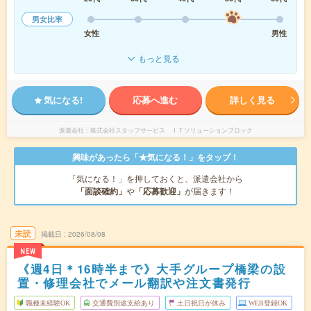
男女比率
女性
男性
もっと見る
気になる!
応募へ進む
詳しく見る
派遣会社
株式会社スタッフサービス ＩＴソリューションブロック
興味があったら「★気になる！」をタップ！
「気になる！」を押しておくと、派遣会社から
「面談確約」
や
「応募歓迎」
が届きます！
未読
掲載日
2026/08/08
NEW
《週4日＊16時半まで》大手グループ橋梁の設
置・修理会社でメール翻訳や注文書発行
職種未経験OK
交通費別途支給あり
土日祝日が休み
WEB登録OK