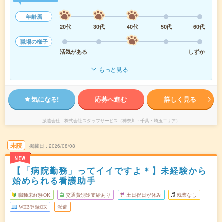
年齢層
20代
30代
40代
50代
60代
職場の様子
活気がある
しずか
もっと見る
気になる!
応募へ進む
詳しく見る
派遣会社
株式会社スタッフサービス（神奈川・千葉・埼玉エリア）
未読
掲載日
2026/08/08
NEW
【「病院勤務」ってイイですよ＊】未経験から
始められる看護助手
職種未経験OK
交通費別途支給あり
土日祝日が休み
残業なし
WEB登録OK
派遣