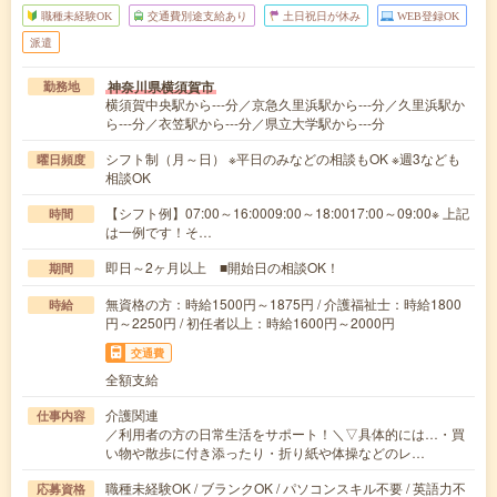
職種未経験OK
交通費別途支給あり
土日祝日が休み
WEB登録OK
派遣
神奈川県横須賀市
勤務地
横須賀中央駅から---分／京急久里浜駅から---分／久里浜駅か
ら---分／衣笠駅から---分／県立大学駅から---分
シフト制（月～日） ※平日のみなどの相談もOK ※週3なども
曜日頻度
相談OK
【シフト例】07:00～16:0009:00～18:0017:00～09:00※ 上記
時間
は一例です！そ…
即日～2ヶ月以上 ■開始日の相談OK！
期間
無資格の方：時給1500円～1875円 / 介護福祉士：時給1800
時給
円～2250円 / 初任者以上：時給1600円～2000円
交通費
全額支給
介護関連
仕事内容
／利用者の方の日常生活をサポート！＼▽具体的には…・買
い物や散歩に付き添ったり・折り紙や体操などのレ…
職種未経験OK / ブランクOK / パソコンスキル不要 / 英語力不
応募資格