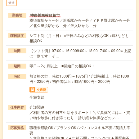
派遣
神奈川県横須賀市
勤務地
横須賀駅から---分／追浜駅から---分／ＹＲＰ野比駅から---分
／北久里浜駅から---分／汐入駅から---分
シフト制（月～日） ※平日のみなどの相談もOK ※週3なども
曜日頻度
相談OK
【シフト例】07:00～16:0009:00～18:0017:00～09:00※ 上記
時間
は一例です！そ…
即日～2ヶ月以上 ■開始日の相談OK！
期間
無資格の方：時給1500円～1875円 / 介護福祉士：時給1800
時給
円～2250円 / 初任者以上：時給1600円～2000円
交通費
全額支給
介護関連
仕事内容
／利用者の方の日常生活をサポート！＼▽具体的には…・買
い物や散歩に付き添ったり・折り紙や体操などのレ…
職種未経験OK / ブランクOK / パソコンスキル不要 / 英語力不
応募資格
要
＼無資格＊未経験OK／★年齢不問・ブランクOK★履歴書不