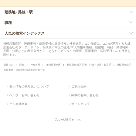
勤務地 / 路線・駅
職種
人気の検索インデックス
相模原市南区 - 医療事務・病院受付の派遣情報の検索結果。エン派遣は、エンが運営する人材
派遣会社のポータルサイト。相模原市南区の派遣/求人情報を職種、勤務地、時給、勤務時間、
長期・短期などの希望条件から、あなたにピッタリの派遣（医療事務・病院受付）のお仕事を
探せます。
派遣TOP
関東
神奈川県
相模原市南区
相模原市南区 医療・介護・福祉・教育系
相模原市南区
医療事務・病院受付の派遣の仕事一覧
個人情報の取り扱いについて
ご利用規約
ヘルプ・お問い合わせ
掲載のお問い合わせ
エン会社概要
サイトマップ
Copyright © en Inc.