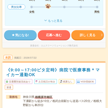
男女比率
女性
男性
もっと見る
気になる!
応募へ進む
詳しく見る
派遣会社
エムスリーソリューションズ株式会社
未読
掲載日
2026/07/22
《9:00～17:00ピタ定時》病院で医療事務＊マ
イカー通勤OK
交通費別途支給あり
土日祝日が休み
残業なし
WEB登録OK
派遣
神奈川県
相模原市南区
勤務地
下溝駅から徒歩10分／相武台前駅から送迎バス20分／相模大
野駅から車20分