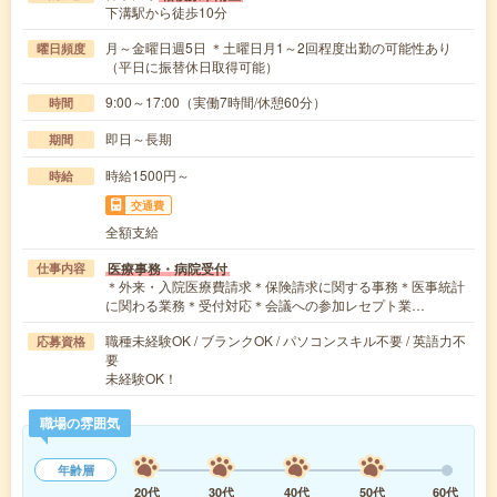
下溝駅から徒歩10分
月～金曜日週5日 ＊土曜日月1～2回程度出勤の可能性あり
曜日頻度
（平日に振替休日取得可能）
9:00～17:00（実働7時間/休憩60分）
時間
即日～長期
期間
時給1500円～
時給
交通費
全額支給
医療事務・病院受付
仕事内容
＊外来・入院医療費請求＊保険請求に関する事務＊医事統計
に関わる業務＊受付対応＊会議への参加レセプト業…
職種未経験OK / ブランクOK / パソコンスキル不要 / 英語力不
応募資格
要
未経験OK！
職場の雰囲気
年齢層
20代
30代
40代
50代
60代