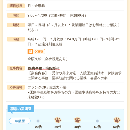
月～金勤務
曜日頻度
9:00～17:00（実働7時間 休憩60分）
時間
即日～長期（3ヶ月以上）＊就業開始日はお気軽にご相談く
期間
ださい
時給1700円 ＊月収例：24.9万円（時給1700円×7時間×21
時給
日）＊超過分別途支給
交通費
全額支給（会社規定あり）
医療事務・病院受付
仕事内容
【業務内容】・受付や外来対応・入院医療費請求・保険請求
に関する事務・医事統計に関わる業務・会議への参…
ブランクOK / 英語力不要
応募資格
●医療事務経験をお持ちの方（医療事務資格をお持ちの方は
未経験OK）
職場の雰囲気
年齢層
20代
30代
40代
50代
60代