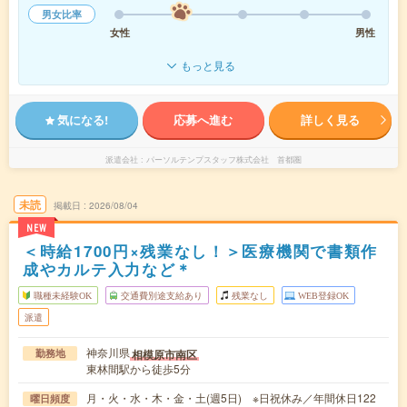
男女比率
女性
男性
もっと見る
気になる!
応募へ進む
詳しく見る
派遣会社
パーソルテンプスタッフ株式会社 首都圏
未読
掲載日
2026/08/04
NEW
＜時給1700円×残業なし！＞医療機関で書類作
成やカルテ入力など＊
職種未経験OK
交通費別途支給あり
残業なし
WEB登録OK
派遣
神奈川県
相模原市南区
勤務地
東林間駅から徒歩5分
月・火・水・木・金・土(週5日) ※日祝休み／年間休日122
曜日頻度