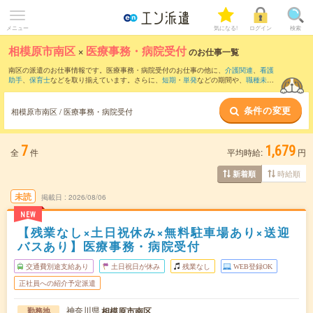
メニュー
気になる!
ログイン
検索
相模原市南区
×
医療事務・病院受付
のお仕事一覧
南区の派遣のお仕事情報です。医療事務・病院受付のお仕事の他に、
介護関連
、
看護
助手
、
保育士
などを取り揃えています。さらに、
短期
・
単発
などの期間や、
職種未経
験OK
などのこだわり条件で絞り込んでいただけます。職種辞典：
医療事務・病院受付
のお仕事とは？とは？
条件の変更
相模原市南区 / 医療事務・病院受付
7
1,679
全
件
平均時給:
円
時給順
新着順
未読
掲載日
2026/08/06
NEW
【残業なし×土日祝休み×無料駐車場あり×送迎
バスあり】医療事務・病院受付
交通費別途支給あり
土日祝日が休み
残業なし
WEB登録OK
正社員への紹介予定派遣
神奈川県
相模原市南区
勤務地