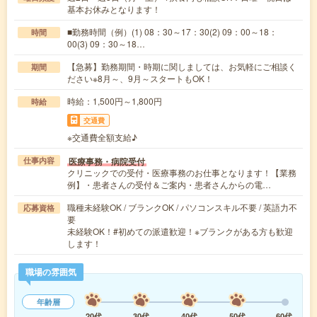
基本お休みとなります！
■勤務時間（例）(1) 08：30～17：30(2) 09：00～18：
時間
00(3) 09：30～18…
【急募】勤務期間・時期に関しましては、お気軽にご相談く
期間
ださい※8月～、9月～スタートもOK！
時給：1,500円～1,800円
時給
交通費
※交通費全額支給♪
医療事務・病院受付
仕事内容
クリニックでの受付・医療事務のお仕事となります！【業務
例】・患者さんの受付＆ご案内・患者さんからの電…
職種未経験OK / ブランクOK / パソコンスキル不要 / 英語力不
応募資格
要
未経験OK！#初めての派遣歓迎！※ブランクがある方も歓迎
します！
職場の雰囲気
年齢層
20代
30代
40代
50代
60代