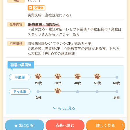
時給
交通費
実費支給（当社規定による）
医療事務・病院受付
仕事内容
・受付対応・電話対応・レセプト業務＊事務服貸与＊業務は
スタッフさんからレクチャーあり
職種未経験OK / ブランクOK / 英語力不要
応募資格
☆未経験、無資格OK！☆医療業界の経験がある方、もちろ
ん大歓迎！#初めての派遣歓迎
職場の雰囲気
年齢層
20代
30代
40代
50代
60代
男女比率
女性
男性
もっと見る
気になる!
応募へ進む
詳しく見る