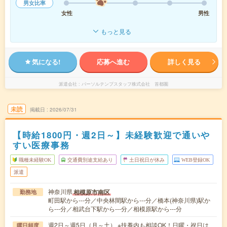
男女比率
女性
男性
もっと見る
気になる!
応募へ進む
詳しく見る
派遣会社
パーソルテンプスタッフ株式会社 首都圏
未読
掲載日
2026/07/31
【時給1800円・週2日～】未経験歓迎で通いや
すい医療事務
職種未経験OK
交通費別途支給あり
土日祝日が休み
WEB登録OK
派遣
神奈川県
相模原市南区
勤務地
町田駅から---分／中央林間駅から---分／橋本(神奈川県)駅か
ら---分／相武台下駅から---分／相模原駅から---分
週2日～週5日（月～土） ※扶養内も相談OK！日曜・祝日は
曜日頻度