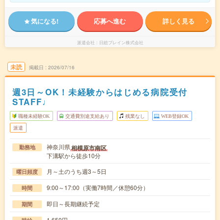
気になる!
応募へ進む
詳しく見る
派遣会社
日総ブレイン株式会社
未読
掲載日
2026/07/16
週3日～OK！未経験からはじめる病院受付
STAFF♩
職種未経験OK
交通費別途支給あり
残業なし
WEB登録OK
派遣
神奈川県
相模原市南区
勤務地
下溝駅から徒歩10分
月～土のうち週3～5日
曜日頻度
9:00～17:00（実働7時間／休憩60分）
時間
即日～長期継続予定
期間
1,650円