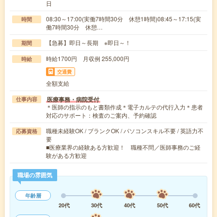
日
08:30～17:00(実働7時間30分 休憩1時間)08:45～17:15(実
時間
働7時間30分 休憩…
【急募】即日～長期 ※即日～！
期間
時給1700円 月収例 255,000円
時給
交通費
全額支給
医療事務・病院受付
仕事内容
＊医師の指示のもと書類作成＊電子カルテの代行入力＊患者
対応のサポート：検査のご案内、予約確認
職種未経験OK / ブランクOK / パソコンスキル不要 / 英語力不
応募資格
要
■医療業界の経験ある方歓迎！ 職種不問／医師事務のご経
験がある方歓迎
職場の雰囲気
年齢層
20代
30代
40代
50代
60代