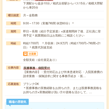
下溝駅から徒歩10分／相武台前駅からバス15分／相模大野駅
から車20分
月～金勤務
曜日頻度
9:00～17:00（実働7時間 休憩60分）＊
時間
即日～長期（紹介予定派遣）※派遣期間終了後、正社員に登
期間
用予定＊就業開始日はお気軽にご相談ください
時給1700円 ＊月収例：24.9万円（時給1700円×7時間×21
時給
日）＊残業代別途支給
交通費
全額支給（会社規定あり）
医療事務・病院受付
仕事内容
【業務内容】・受付対応および外来患者対応 ・入院医療費の
請求業務 ・保険請求に関する事務手続き ・医…
ブランクOK
応募資格
＊医療事務の実務経験をお持ちの方、または医療事務資格を
お持ちの方※実務経験が浅い方や資格を活かして、…
職場の雰囲気