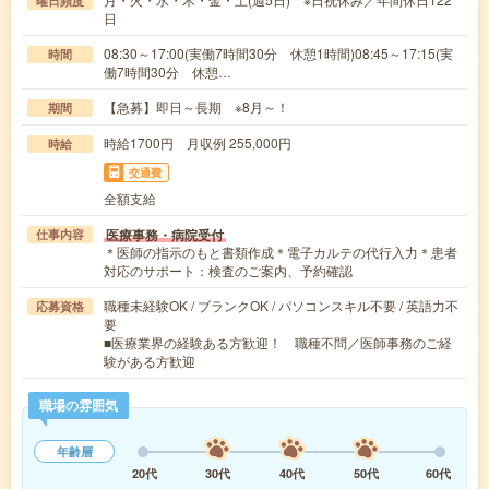
曜日頻度
日
08:30～17:00(実働7時間30分 休憩1時間)08:45～17:15(実
時間
働7時間30分 休憩…
【急募】即日～長期 ※8月～！
期間
時給1700円 月収例 255,000円
時給
交通費
全額支給
医療事務・病院受付
仕事内容
＊医師の指示のもと書類作成＊電子カルテの代行入力＊患者
対応のサポート：検査のご案内、予約確認
職種未経験OK / ブランクOK / パソコンスキル不要 / 英語力不
応募資格
要
■医療業界の経験ある方歓迎！ 職種不問／医師事務のご経
験がある方歓迎
職場の雰囲気
年齢層
20代
30代
40代
50代
60代