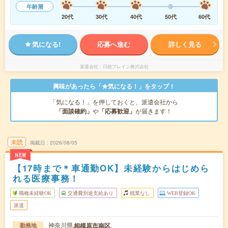
年齢層
20代
30代
40代
50代
60代
気になる!
応募へ進む
詳しく見る
派遣会社
日総ブレイン株式会社
興味があったら「★気になる！」をタップ！
「気になる！」を押しておくと、派遣会社から
「面談確約」
や
「応募歓迎」
が届きます！
未読
掲載日
2026/08/05
NEW
【17時まで＊車通勤OK】未経験からはじめら
れる医療事務！
職種未経験OK
交通費別途支給あり
残業なし
WEB登録OK
派遣
神奈川県
相模原市南区
勤務地