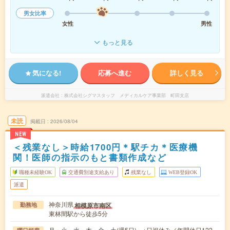
男女比率
女性
男性
もっと見る
気になる!
応募へ進む
詳しく見る
派遣会社
株式会社シグマスタッフ メディカルケア事業部 町田支店
未読
掲載日
2026/08/04
NEW
＜残業なし＞時給1700円＊駅チカ＊医療機
関！医師の指示のもと書類作成など
職種未経験OK
交通費別途支給あり
残業なし
WEB登録OK
派遣
神奈川県
相模原市南区
勤務地
東林間駅から徒歩5分
月・火・水・木・金・土(週5日) ※日祝休み／年間休日122