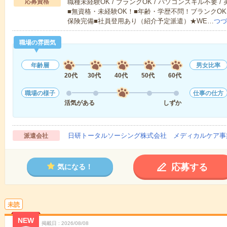
応募資格
職種未経験OK / ブランクOK / パソコンスキル不要 /
■無資格・未経験OK！■年齢・学歴不問！ブランクOK
保険完備■社員登用あり（紹介予定派遣）★WE…
つづ
職場の雰囲気
年齢層
男女比率
20代
30代
40代
50代
60代
職場の様子
仕事の仕方
活気がある
しずか
日研トータルソーシング株式会社 メディカルケア事
派遣会社
応募する
気になる！
未読
NEW
掲載日
2026/08/08