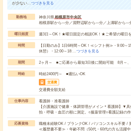
が少ない…
つづきを見る
勤務地
神奈川県
相模原市中央区
相模原駅から---分／淵野辺駅から---分／上溝駅から---
曜日頻度
週3日～OK！★曜日固定の相談OK！★ご希望の曜日
時間
【日勤のみ】1日6時間～OK！≪シフト例≫・9:00～15:45
休憩）・12:00～18:…
つづきを見る
期間
2ヶ月～ ■ご応募から最短3日後に開始可能 8月～、
時給
時給2400円～ ■週払いOK
交通費
交通費全額支給
仕事内容
看護師・准看護師
【介護施設で健康・体調管理がメイン＊看護師】▼具
拍・呼吸・血圧の順に測定。○服薬管理○看護記録の
応募資格
職種未経験OK / ブランクOK / パソコンスキル不要 /
≪履歴書不要≫・年齢不問（50代・60代の方も活躍