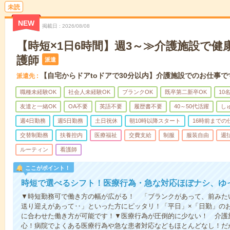
未読
NEW
掲載日
2026/08/08
【時短×1日6時間】週3～≫介護施設で健
護師
派遣
【自宅からドアtoドアで30分以内】介護施設でのお仕事で
派遣先
職種未経験OK
社会人未経験OK
ブランクOK
既卒第二新卒OK
10
友達と一緒OK
OA不要
英語不要
履歴書不要
40～50代活躍
し
週4日勤務
週5日勤務
土日祝休
朝10時以降スタート
16時前までの
交替制勤務
扶養控内
医療福祉
交費支給
制服
服装自由
週
ルーティン
看護師
ここがポイント！
時短で選べるシフト！医療行為・急な対応ほぼナシ、ゆ
▼時短勤務可で働き方の幅が広がる！ 「ブランクがあって、前みた
送り迎えがあって‥」といった方にピッタリ！「平日」×「日勤」の
に合わせた働き方が可能です！▼医療行為が圧倒的に少ない！ 介護
心！病院でよくある医療行為や急な患者対応などもほとんどなし！だ