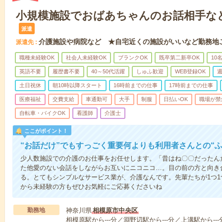
小規模施設でおばあちゃんのお話相手な
派遣
介護施設や病院など ★自宅近くの施設がいいなど勤務地
派遣先
職種未経験OK
社会人未経験OK
ブランクOK
既卒第二新卒OK
10
英語不要
履歴書不要
40～50代活躍
しゅふ歓迎
WEB登録OK
週
土日祝休
朝10時以降スタート
16時前までの仕事
17時前までの仕事
医療福祉
交費支給
車通勤可
大手
制服
日払いOK
職場が禁
自転車・バイクOK
看護師
介護士
ここがポイント！
“お話だけ”でもすっごく重要何よりも利用者さんとの“
少人数施設での介護のお仕事をお任せします。「昔はね〇〇だったん
た他愛のない会話をしながらお互いにニコニコ…。目の前の方と向き
る。とてもシンプルなサービス業が、介護なんです。先輩たちが1つ
から未経験の方もぜひお気軽にご応募くださいね
勤務地
神奈川県
相模原市中央区
相模原駅から---分／淵野辺駅から---分／上溝駅から---