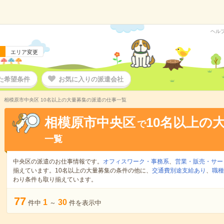
ヘル
エリア変更
た希望条件
お気に入りの派遣会社
相模原市中央区 10名以上の大量募集の派遣の仕事一覧
相模原市中央区
10名以上の
で
一覧
中央区の派遣のお仕事情報です。
オフィスワーク・事務系
、
営業・販売・サー
揃えています。10名以上の大量募集の条件の他に、
交通費別途支給あり
、
職種
わり条件も取り揃えています。
77
1
30
件中
～
件を表示中