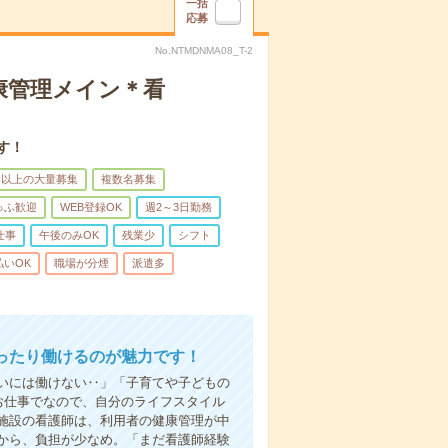
一括
応募
No.NTMDNMA08_T-2
康管理メイン＊看
す！
名以上の大量募集
複数名募集
ゅふ歓迎
WEB登録OK
週2～3日勤務
仕事
午後のみOK
残業少
シフト
払いOK
職場が分煙
派遣多
ったり働けるのが魅力です！
いには働けない‥」「子育てや子どもの
お仕事でなので、自分のライフスタイル
施設の看護師は、利用者の健康管理が中
から、負担が少なめ。「まだ看護師経験