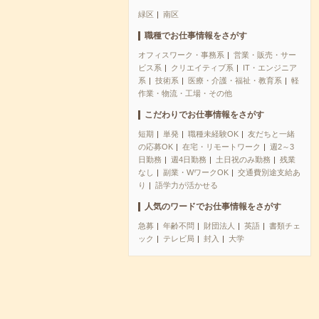
緑区
南区
職種でお仕事情報をさがす
オフィスワーク・事務系
営業・販売・サー
ビス系
クリエイティブ系
IT・エンジニア
系
技術系
医療・介護・福祉・教育系
軽
作業・物流・工場・その他
こだわりでお仕事情報をさがす
短期
単発
職種未経験OK
友だちと一緒
の応募OK
在宅・リモートワーク
週2～3
日勤務
週4日勤務
土日祝のみ勤務
残業
なし
副業・WワークOK
交通費別途支給あ
り
語学力が活かせる
人気のワードでお仕事情報をさがす
急募
年齢不問
財団法人
英語
書類チェ
ック
テレビ局
封入
大学