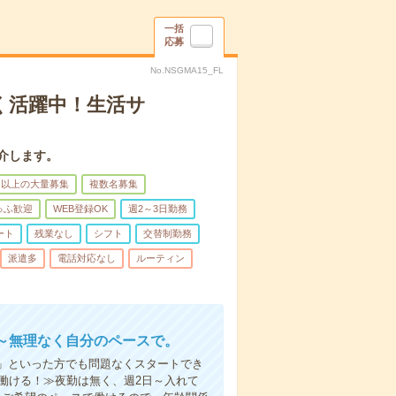
一括
応募
No.NSGMA15_FL
く活躍中！生活サ
介します。
名以上の大量募集
複数名募集
ゅふ歓迎
WEB登録OK
週2～3日勤務
ート
残業なし
シフト
交替制勤務
派遣多
電話対応なし
ルーティン
～無理なく自分のペースで。
」といった方でも問題なくスタートでき
働ける！≫夜勤は無く、週2日～入れて