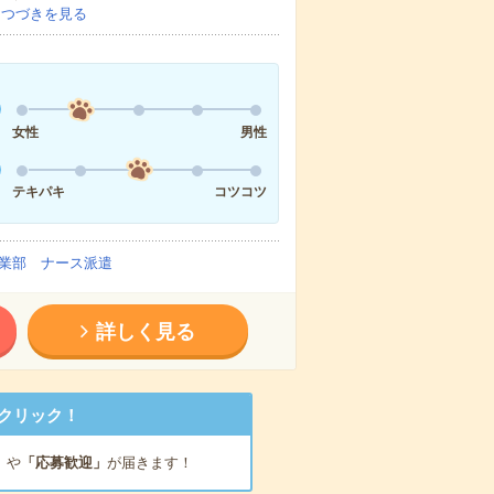
…
つづきを見る
女性
男性
テキパキ
コツコツ
業部 ナース派遣
詳しく見る
クリック！
」
や
「応募歓迎」
が届きます！