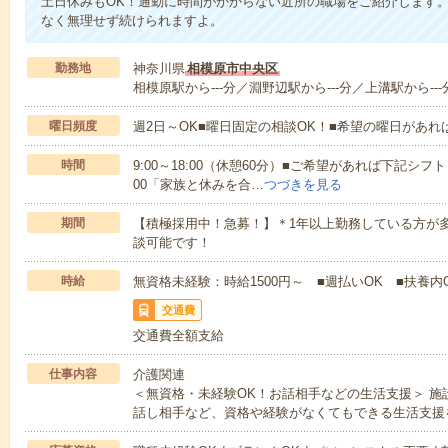
土日休みもOK！通勤に時間がかからない近所の職場をご紹介します
なく無理せず続けられますよ。
勤務地
神奈川県
相模原市中央区
相模原駅から---分／淵野辺駅から---分／上溝駅から---
曜日頻度
週2日～OK■曜日固定の相談OK！■希望の曜日があ
時間
9:00～18:00（休憩60分）■ご希望があれば下記シフトもOK
00「家族と休みを合…
つづきを見る
期間
【積極採用中！急募！】＊1年以上勤務している方が多
談可能です！
時給
無資格未経験：時給1500円～ ■週払いOK ■扶養内O
交通費
交通費全額支給
仕事内容
介護関連
＜無資格・未経験OK！お話相手などの生活支援＞ 
話し相手など、資格や経験がなくてもできる生活支援