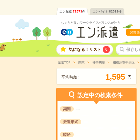
エン派遣
71573
件
エンバイト
82531
件
ちょうど良いワークライフバランスが叶う
関東版
気になる！リスト
0
保存し
派遣TOP
関東
神奈川県
相模原市中央区
,
1
5
9
5
平均時給:
円
設定中の検索条件
期間
---
派遣形式
---
時給
---