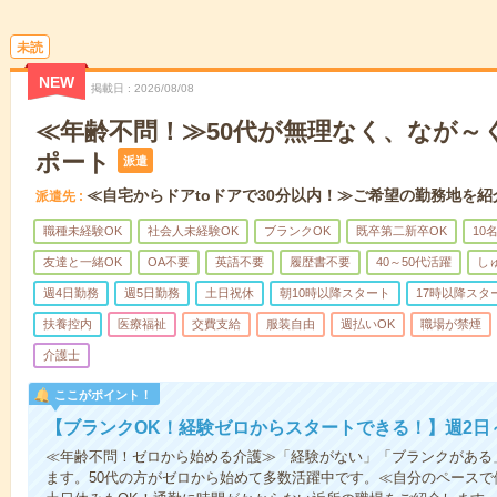
未読
NEW
掲載日
2026/08/08
≪年齢不問！≫50代が無理なく、なが～
ポート
派遣
≪自宅からドアtoドアで30分以内！≫ご希望の勤務地を紹
派遣先
職種未経験OK
社会人未経験OK
ブランクOK
既卒第二新卒OK
10
友達と一緒OK
OA不要
英語不要
履歴書不要
40～50代活躍
し
週4日勤務
週5日勤務
土日祝休
朝10時以降スタート
17時以降スタ
扶養控内
医療福祉
交費支給
服装自由
週払いOK
職場が禁煙
介護士
ここがポイント！
【ブランクOK！経験ゼロからスタートできる！】週2日
≪年齢不問！ゼロから始める介護≫「経験がない」「ブランクがある
ます。50代の方がゼロから始めて多数活躍中です。≪自分のペースで