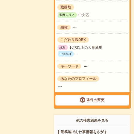
勤務地
中央区
勤務エリア
職種
---
こだわりINDEX
10名以上の大量募集
絶対
---
できれば
キーワード
---
あなたのプロフィール
---
条件の変更
他の検索結果を見る
勤務地でお仕事情報をさがす