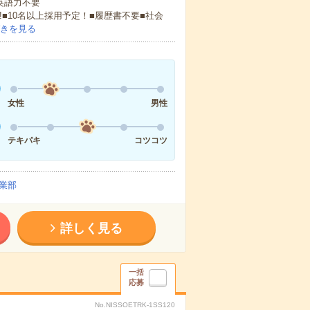
 英語力不要
!■10名以上採用予定！■履歴書不要■社会
きを見る
女性
男性
テキパキ
コツコツ
業部
詳しく見る
一括
応募
No.NISSOETRK-1SS120