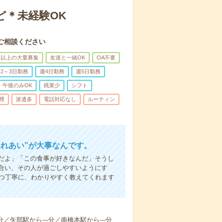
ど＊未経験OK
ご相談ください
名以上の大量募集
友達と一緒OK
OA不要
2～3日勤務
週4日勤務
週5日勤務
午後のみOK
残業少
シフト
煙
派遣多
電話対応なし
ルーティン
ふれあい”が大事なんです。
だよ」「この食事が好きなんだ」そうし
合い、その人が過ごしやすいようにす
1つ丁寧に、わかりやすく教えてくれます
分／矢部駅から---分／南橋本駅から---分