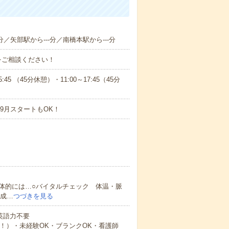
分／矢部駅から---分／南橋本駅から---分
をご相談ください！
 （45分休憩）・11:00～17:45（45分
9月スタートもOK！
体的には…○バイタルチェック 体温・脈
作成…
つづきを見る
 英語力不要
中！）・未経験OK・ブランクOK・看護師