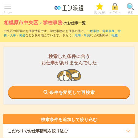
メニュー
気になる!
ログイン
検索
相模原市中央区
×
学校事務
のお仕事一覧
中央区の派遣のお仕事情報です。学校事務のお仕事の他に、
一般事務
、
営業事務
、
総
務・人事・労務
などを取り揃えています。さらに、
短期
・
単発
などの期間や、
職種未
経験OK
などのこだわり条件で絞り込んでいただけます。職種辞典：
学校事務のお仕事
とは？とは？
検索した条件に合う
お仕事がありませんでした
条件を変更して再検索
検索条件を追加して絞り込む
こだわり
でお仕事情報を絞り込む