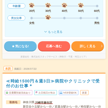
年齢層
20代
30代
40代
50代
60代
男女比率
女性
男性
もっと見る
気になる!
応募へ進む
詳しく見る
派遣会社
株式会社スタッフサービス（神奈川・千葉・埼玉エリア）
未読
掲載日
2026/07/22
≪時給1500円＆週3日≫病院やクリニックで受
付のお仕事＊
交通費別途支給あり
土日祝日が休み
WEB登録OK
派遣
神奈川県
川崎市麻生区
勤務地
新百合ケ丘駅から---分／若葉台駅から---分／柿生駅から---分