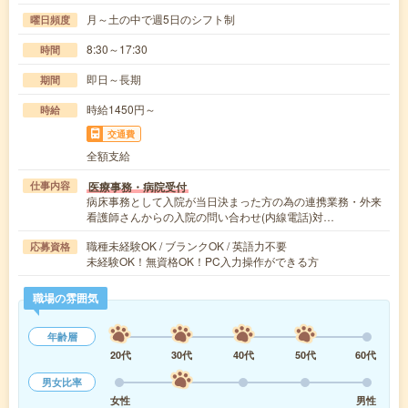
月～土の中で週5日のシフト制
曜日頻度
8:30～17:30
時間
即日～長期
期間
時給1450円～
時給
交通費
全額支給
医療事務・病院受付
仕事内容
病床事務として入院が当日決まった方の為の連携業務・外来
看護師さんからの入院の問い合わせ(内線電話)対…
職種未経験OK / ブランクOK / 英語力不要
応募資格
未経験OK！無資格OK！PC入力操作ができる方
職場の雰囲気
年齢層
20代
30代
40代
50代
60代
男女比率
女性
男性