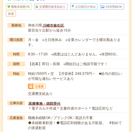
職種未経験OK
交通費別途支給あり
土日祝日が休み
WEB登録OK
派遣
神奈川県
川崎市麻生区
勤務地
新百合ケ丘駅から徒歩15分
月～金 ※土日祝休み ※企業カレンダーで土曜出勤ありま
曜日頻度
す。
8:30～17:30 ※残業はほとんどありません。※休憩60分。
時間
【急募】即日～長期 ※開始日はご相談可能です！
期間
時給1500円＋交 【月収例】249,375円～ ■給与の前払い
時給
が可能な速払いサービスあり
交通費
交通費支給あり
医療事務・病院受付
仕事内容
＊電子カルテ作成＊文書作成サポート＊電話応対など
職種未経験OK / ブランクOK / 英語力不要
応募資格
◆未経験者歓迎！◆電話応対経験がある方歓迎。 #初めて
の派遣歓迎