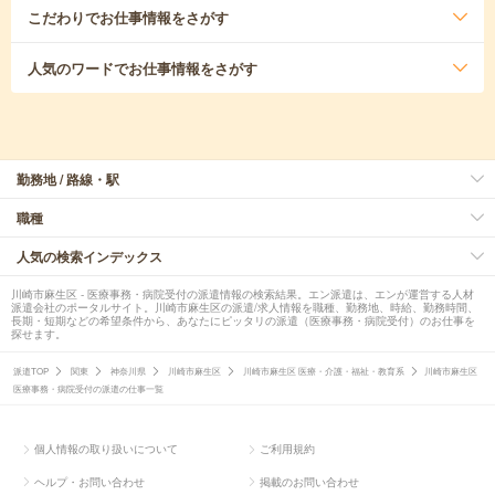
こだわり
でお仕事情報をさがす
人気のワード
でお仕事情報をさがす
勤務地 / 路線・駅
職種
人気の検索インデックス
川崎市麻生区 - 医療事務・病院受付の派遣情報の検索結果。エン派遣は、エンが運営する人材
派遣会社のポータルサイト。川崎市麻生区の派遣/求人情報を職種、勤務地、時給、勤務時間、
長期・短期などの希望条件から、あなたにピッタリの派遣（医療事務・病院受付）のお仕事を
探せます。
派遣TOP
関東
神奈川県
川崎市麻生区
川崎市麻生区 医療・介護・福祉・教育系
川崎市麻生区
医療事務・病院受付の派遣の仕事一覧
個人情報の取り扱いについて
ご利用規約
ヘルプ・お問い合わせ
掲載のお問い合わせ