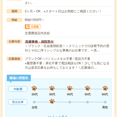
さい。
2ヶ月～OK ※スタート日はお気軽にご相談ください！
期間
時給1500円～
時給
交通費
交通費規定内支給
医療事務・病院受付
仕事内容
＜ブランク・社会復帰歓迎！＞クリニックでの診察予約の受
付とそれに伴うシンプルな事務のお仕事です。ー具…
ブランクOK / パソコンスキル不要 / 英語力不要
応募資格
※履歴書不要・来社不要で電話相談もOK！少しでも気になる
方は是非応募をお待ちしております！＼応募後の…
職場の雰囲気
年齢層
20代
30代
40代
50代
60代
男女比率
女性
男性
もっと見る