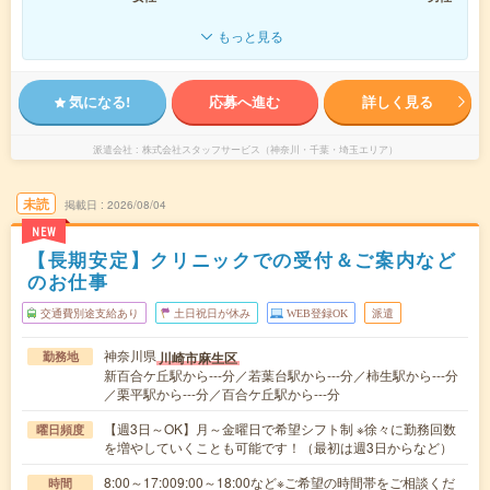
もっと見る
気になる!
応募へ進む
詳しく見る
派遣会社
株式会社スタッフサービス（神奈川・千葉・埼玉エリア）
未読
掲載日
2026/08/04
NEW
【長期安定】クリニックでの受付＆ご案内など
のお仕事
交通費別途支給あり
土日祝日が休み
WEB登録OK
派遣
神奈川県
川崎市麻生区
勤務地
新百合ケ丘駅から---分／若葉台駅から---分／柿生駅から---分
／栗平駅から---分／百合ケ丘駅から---分
【週3日～OK】月～金曜日で希望シフト制 ※徐々に勤務回数
曜日頻度
を増やしていくことも可能です！（最初は週3日からなど）
8:00～17:009:00～18:00など※ご希望の時間帯をご相談くだ
時間