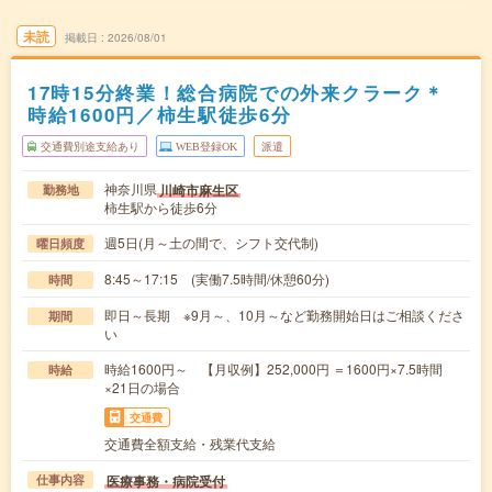
未読
掲載日
2026/08/01
17時15分終業！総合病院での外来クラーク＊
時給1600円／柿生駅徒歩6分
交通費別途支給あり
WEB登録OK
派遣
神奈川県
川崎市麻生区
勤務地
柿生駅から徒歩6分
週5日(月～土の間で、シフト交代制)
曜日頻度
8:45～17:15 (実働7.5時間/休憩60分)
時間
即日～長期 ※9月～、10月～など勤務開始日はご相談くださ
期間
い
時給1600円～ 【月収例】252,000円 ＝1600円×7.5時間
時給
×21日の場合
交通費
交通費全額支給・残業代支給
医療事務・病院受付
仕事内容