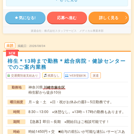
気になる!
応募へ進む
詳しく見る
派遣会社
株式会社スタッフサービス メディカル事業本部
未読
掲載日
2026/08/04
NEW
柿生＊13時まで勤務＊総合病院・健診センター
でのご案内業務
交通費別途支給あり
残業なし
WEB登録OK
派遣
神奈川県
川崎市麻生区
勤務地
柿生駅から徒歩10分
月～金・土 ※日・祝がお休みの週3～5日勤務です。
曜日頻度
8:30～13:00 ※休憩なし。※13時～17時の勤務もあります。
時間
【急募】即日～長期 ※開始日はご相談可能です！
期間
時給1450円＋交 ■給与の前払いが可能な速払いサービスあ
時給