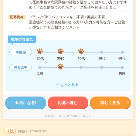
＼医療事務や病院勤務の経験を活かして働きたい方におすす
め！／総合病院での外来クラーク業務をお任せしま…
ブランクOK / パソコンスキル不要 / 英語力不要
応募資格
医療機関での勤務経験のある方PC入力が可能な方～ご経験
が少ない方もご相談ください～
職場の雰囲気
年齢層
20代
30代
40代
50代
60代
男女比率
女性
男性
もっと見る
気になる!
応募へ進む
詳しく見る
派遣会社
株式会社小田急プラネット
未読
掲載日
2026/07/28