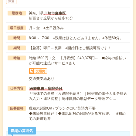
派遣
神奈川県
川崎市麻生区
勤務地
新百合ケ丘駅から徒歩15分
月～金 ※土日祝休み
曜日頻度
8:30～17:30 ※残業はほとんどありません。※休憩60分。
時間
【急募】即日～長期 ※開始日はご相談可能です！
期間
時給1500円＋交 【月収例】249,375円～ ■給与の前払い
時給
が可能な速払いサービスあり
交通費
交通費支給あり
医療事務・病院受付
仕事内容
＊病棟での事務（入退院手続き）｜同意書の電子カルテ取込
み入力・連絡調整｜病棟職員の勤怠データ管理アシ…
職種未経験OK / ブランクOK / 英語力不要
応募資格
◆未経験者歓迎！◆電話応対の経験がある方歓迎。 #初め
ての派遣歓迎
職場の雰囲気