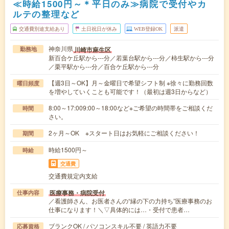
≪時給1500円～＊平日のみ≫病院で受付やカ
ルテの整理など
交通費別途支給あり
土日祝日が休み
WEB登録OK
派遣
神奈川県
川崎市麻生区
勤務地
新百合ケ丘駅から---分／若葉台駅から---分／柿生駅から---分
／栗平駅から---分／百合ケ丘駅から---分
【週3日～OK】月～金曜日で希望シフト制 ※徐々に勤務回数
曜日頻度
を増やしていくことも可能です！（最初は週3日からなど）
8:00～17:009:00～18:00など※ご希望の時間帯をご相談くだ
時間
さい。
2ヶ月～OK ※スタート日はお気軽にご相談ください！
期間
時給1500円～
時給
交通費
交通費規定内支給
医療事務・病院受付
仕事内容
／看護師さん、お医者さんの“縁の下の力持ち”医療事務のお
仕事になります！＼▽具体的には…・受付で患者…
ブランクOK / パソコンスキル不要 / 英語力不要
応募資格