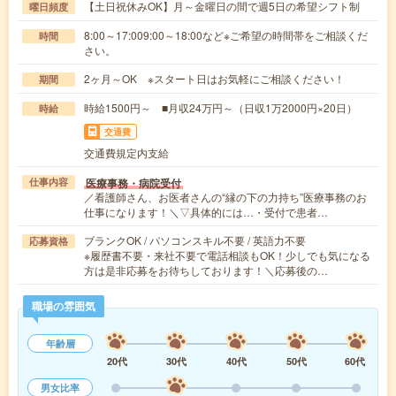
【土日祝休みOK】月～金曜日の間で週5日の希望シフト制
曜日頻度
8:00～17:009:00～18:00など※ご希望の時間帯をご相談くだ
時間
さい。
2ヶ月～OK ※スタート日はお気軽にご相談ください！
期間
時給1500円～ ■月収24万円～（日収1万2000円×20日）
時給
交通費
交通費規定内支給
医療事務・病院受付
仕事内容
／看護師さん、お医者さんの“縁の下の力持ち”医療事務のお
仕事になります！＼▽具体的には…・受付で患者…
ブランクOK / パソコンスキル不要 / 英語力不要
応募資格
※履歴書不要・来社不要で電話相談もOK！少しでも気になる
方は是非応募をお待ちしております！＼応募後の…
職場の雰囲気
年齢層
20代
30代
40代
50代
60代
男女比率