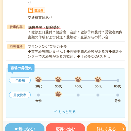
り
交通費
交通費支給あり
医療事務・病院受付
仕事内容
＊健診窓口受付＊健診窓口会計＊健診予約受付＊受験者案内
書類の作成および発送＊受験者・企業からの問い合…
ブランクOK / 英語力不要
応募資格
◆業界経験問いません！◆医療事務の経験がある方◆健診セ
ンターでの経験がある方歓迎。◆【必要なOAスキ…
職場の雰囲気
年齢層
20代
30代
40代
50代
60代
男女比率
女性
男性
もっと見る
気になる!
応募へ進む
詳しく見る