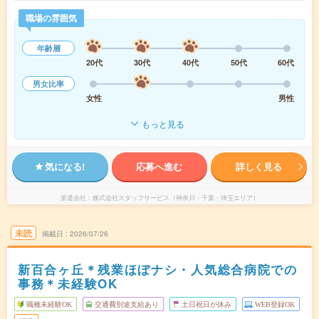
職場の雰囲気
年齢層
20代
30代
40代
50代
60代
男女比率
女性
男性
もっと見る
気になる!
応募へ進む
詳しく見る
派遣会社
株式会社スタッフサービス（神奈川・千葉・埼玉エリア）
未読
掲載日
2026/07/26
新百合ヶ丘＊残業ほぼナシ・人気総合病院での
事務＊未経験OK
職種未経験OK
交通費別途支給あり
土日祝日が休み
WEB登録OK