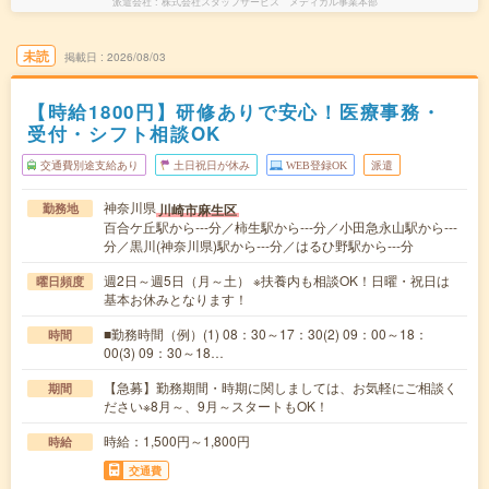
派遣会社
株式会社スタッフサービス メディカル事業本部
未読
掲載日
2026/08/03
【時給1800円】研修ありで安心！医療事務・
受付・シフト相談OK
交通費別途支給あり
土日祝日が休み
WEB登録OK
派遣
神奈川県
川崎市麻生区
勤務地
百合ケ丘駅から---分／柿生駅から---分／小田急永山駅から---
分／黒川(神奈川県)駅から---分／はるひ野駅から---分
週2日～週5日（月～土） ※扶養内も相談OK！日曜・祝日は
曜日頻度
基本お休みとなります！
■勤務時間（例）(1) 08：30～17：30(2) 09：00～18：
時間
00(3) 09：30～18…
【急募】勤務期間・時期に関しましては、お気軽にご相談く
期間
ださい※8月～、9月～スタートもOK！
時給：1,500円～1,800円
時給
交通費