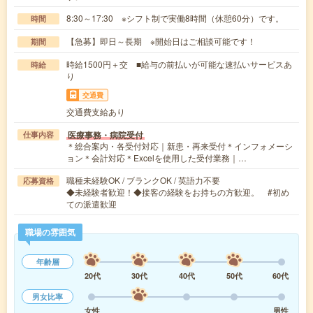
8:30～17:30 ※シフト制で実働8時間（休憩60分）です。
時間
【急募】即日～長期 ※開始日はご相談可能です！
期間
時給1500円＋交 ■給与の前払いが可能な速払いサービスあ
時給
り
交通費
交通費支給あり
医療事務・病院受付
仕事内容
＊総合案内・各受付対応｜新患・再来受付＊インフォメーシ
ョン＊会計対応＊Excelを使用した受付業務｜…
職種未経験OK / ブランクOK / 英語力不要
応募資格
◆未経験者歓迎！◆接客の経験をお持ちの方歓迎。 #初め
ての派遣歓迎
職場の雰囲気
年齢層
20代
30代
40代
50代
60代
男女比率
女性
男性