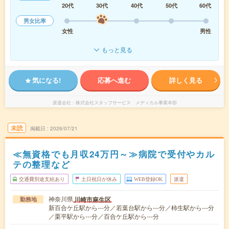
20代
30代
40代
50代
60代
男女比率
女性
男性
もっと見る
気になる!
応募へ進む
詳しく見る
派遣会社
株式会社スタッフサービス メディカル事業本部
未読
掲載日
2026/07/21
≪無資格でも月収24万円～≫病院で受付やカル
テの整理など
交通費別途支給あり
土日祝日が休み
WEB登録OK
派遣
神奈川県
川崎市麻生区
勤務地
新百合ケ丘駅から---分／若葉台駅から---分／柿生駅から---分
／栗平駅から---分／百合ケ丘駅から---分