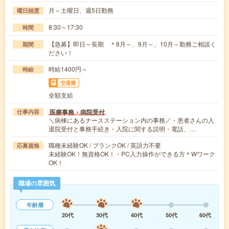
月～土曜日、週5日勤務
曜日頻度
8:30～17:30
時間
【急募】即日～長期 ＊8月～、9月～、10月～勤務ご相談く
期間
ださい！
時給1400円～
時給
交通費
全額支給
医療事務・病院受付
仕事内容
＼病棟にあるナースステーション内の事務／・患者さんの入
退院受付と事務手続き・入院に関する説明・電話、…
職種未経験OK / ブランクOK / 英語力不要
応募資格
未経験OK！無資格OK！・PC入力操作ができる方＊Wワーク
OK！
職場の雰囲気
年齢層
20代
30代
40代
50代
60代