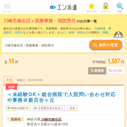
メニュー
気になる!
ログイン
検索
川崎市麻生区
×
医療事務・病院受付
のお仕事一覧
麻生区の派遣のお仕事情報です。医療事務・病院受付のお仕事の他に、
介護関連
、
看
護助手
、
保育士
などを取り揃えています。さらに、
短期
・
単発
などの期間や、
職種未
経験OK
などのこだわり条件で絞り込んでいただけます。職種辞典：
医療事務・病院受
付のお仕事とは？とは？
条件の変更
川崎市麻生区 / 医療事務・病院受付
15
1,507
全
件
平均時給:
円
時給順
新着順
未読
掲載日
2026/08/06
NEW
＜未経験OK＞総合病院で入院問い合わせ対応
や事務＠新百合ヶ丘
職種未経験OK
交通費別途支給あり
派遣
神奈川県
川崎市麻生区
勤務地
新百合ケ丘駅から徒歩13分