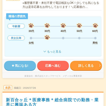
※履歴書不要・来社不要で電話相談もOK！少しでも気になる
方は是非応募をお待ちしております！＼応募後の…
職場の雰囲気
年齢層
20代
30代
40代
50代
60代
男女比率
女性
男性
もっと見る
気になる!
応募へ進む
詳しく見る
派遣会社
株式会社スタッフサービス メディカル事業本部
未読
掲載日
2026/07/26
新百合ヶ丘＊医療事務＊総合病院での勤務・業
界に興味ある方