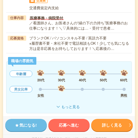
交通費
交通費規定内支給
医療事務・病院受付
仕事内容
／看護師さん、お医者さんの“縁の下の力持ち”医療事務のお
仕事になります！＼▽具体的には…・受付で患者…
ブランクOK / パソコンスキル不要 / 英語力不要
応募資格
※履歴書不要・来社不要で電話相談もOK！少しでも気になる
方は是非応募をお待ちしております！＼応募後の…
職場の雰囲気
年齢層
20代
30代
40代
50代
60代
男女比率
女性
男性
もっと見る
気になる!
応募へ進む
詳しく見る