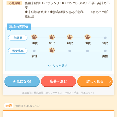
職種未経験OK / ブランクOK / パソコンスキル不要 / 英語力不
応募資格
要
◆未経験者歓迎！◆接客経験がある方歓迎。 #初めての派
遣歓迎
職場の雰囲気
年齢層
20代
30代
40代
50代
60代
男女比率
女性
男性
もっと見る
気になる!
応募へ進む
詳しく見る
派遣会社
株式会社スタッフサービス（神奈川・千葉・埼玉エリア）
未読
掲載日
2026/07/27