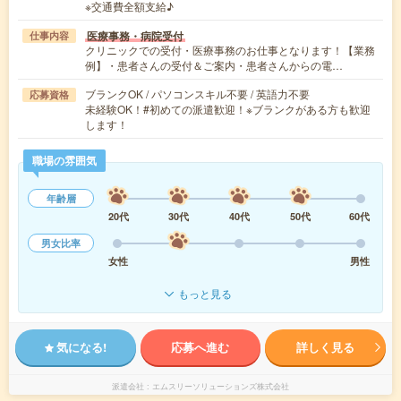
※交通費全額支給♪
医療事務・病院受付
仕事内容
クリニックでの受付・医療事務のお仕事となります！【業務
例】・患者さんの受付＆ご案内・患者さんからの電…
ブランクOK / パソコンスキル不要 / 英語力不要
応募資格
未経験OK！#初めての派遣歓迎！※ブランクがある方も歓迎
します！
職場の雰囲気
年齢層
20代
30代
40代
50代
60代
男女比率
女性
男性
もっと見る
気になる!
応募へ進む
詳しく見る
派遣会社
エムスリーソリューションズ株式会社