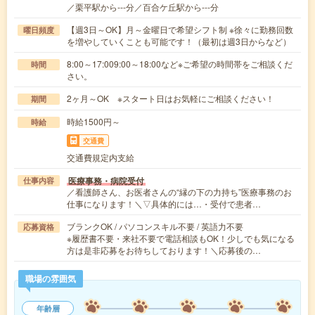
／栗平駅から---分／百合ケ丘駅から---分
【週3日～OK】月～金曜日で希望シフト制 ※徐々に勤務回数
曜日頻度
を増やしていくことも可能です！（最初は週3日からなど）
8:00～17:009:00～18:00など※ご希望の時間帯をご相談くだ
時間
さい。
2ヶ月～OK ※スタート日はお気軽にご相談ください！
期間
時給1500円～
時給
交通費
交通費規定内支給
医療事務・病院受付
仕事内容
／看護師さん、お医者さんの“縁の下の力持ち”医療事務のお
仕事になります！＼▽具体的には…・受付で患者…
ブランクOK / パソコンスキル不要 / 英語力不要
応募資格
※履歴書不要・来社不要で電話相談もOK！少しでも気になる
方は是非応募をお待ちしております！＼応募後の…
職場の雰囲気
年齢層