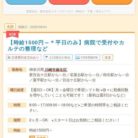
派遣会社
株式会社スタッフサービス（神奈川・千葉・埼玉エリア）
未読
掲載日
2026/08/04
NEW
【時給1500円～＊平日のみ】病院で受付やカ
ルテの整理など
交通費別途支給あり
土日祝日が休み
WEB登録OK
派遣
神奈川県
川崎市麻生区
勤務地
新百合ケ丘駅から---分／若葉台駅から---分／柿生駅から---分
／栗平駅から---分／百合ケ丘駅から---分
【週3日～OK】月～金曜日で希望シフト制 ※徐々に勤務回数
曜日頻度
を増やしていくことも可能です！（最初は週3日からなど）
8:00～17:009:00～18:00など※ご希望の時間帯をご相談くだ
時間
さい。
2ヶ月～OK ※スタート日はお気軽にご相談ください！
期間
時給1500円～
時給