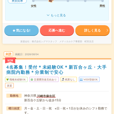
男女比率
女性
男性
もっと見る
気になる!
応募へ進む
詳しく見る
派遣会社
株式会社シグマスタッフ メディカルケア事業部 町田支店
未読
掲載日
2026/08/04
NEW
4名募集！受付＊未経験OK＊新百合ヶ丘・大手
病院内勤務＊分業制で安心
職種未経験OK
交通費別途支給あり
残業なし
WEB登録OK
派遣
神奈川県
川崎市麻生区
勤務地
新百合ケ丘駅から徒歩15分
月～金・土・日・祝 ※日・祝＋1日がお休みのシフト勤務で
曜日頻度
す。