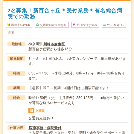
2名募集！新百合ヶ丘＊受付業務＊有名総合病
院での勤務
職種未経験OK
交通費別途支給あり
土日祝日が休み
WEB登録OK
派遣
神奈川県
川崎市麻生区
勤務地
新百合ケ丘駅から徒歩15分
月～金 ※土日祝休み ※企業カレンダーで土曜出勤がありま
曜日頻度
す。
8:30～17:30 ※休憩は60分。8時～17時・9時～18時もあり
時間
ます。
【急募】即日～長期 ※開始日はご相談可能です！
期間
時給1450円＋交 【月収例】250,125円～ ■給与の前払い
時給
が可能な速払いサービスあり
交通費
交通費支給あり
医療事務・病院受付
仕事内容
＊入院患者の受け入れ・受付・説明＊総合受付サポート＊電