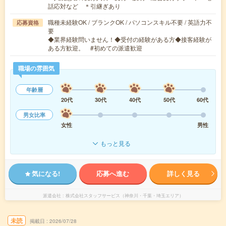
話応対など ＊引継ぎあり
職種未経験OK / ブランクOK / パソコンスキル不要 / 英語力不
応募資格
要
◆業界経験問いません！◆受付の経験がある方◆接客経験が
ある方歓迎。 #初めての派遣歓迎
職場の雰囲気
年齢層
20代
30代
40代
50代
60代
男女比率
女性
男性
もっと見る
気になる!
応募へ進む
詳しく見る
派遣会社
株式会社スタッフサービス（神奈川・千葉・埼玉エリア）
未読
掲載日
2026/07/28