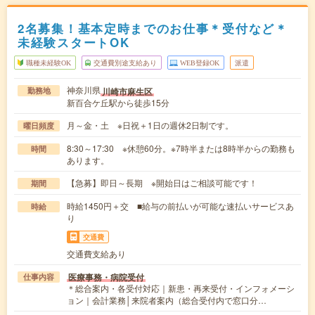
2名募集！基本定時までのお仕事＊受付など＊
未経験スタートOK
職種未経験OK
交通費別途支給あり
WEB登録OK
派遣
神奈川県
川崎市麻生区
勤務地
新百合ケ丘駅から徒歩15分
月～金・土 ※日祝＋1日の週休2日制です。
曜日頻度
8:30～17:30 ※休憩60分。※7時半または8時半からの勤務も
時間
あります。
【急募】即日～長期 ※開始日はご相談可能です！
期間
時給1450円＋交 ■給与の前払いが可能な速払いサービスあ
時給
り
交通費
交通費支給あり
医療事務・病院受付
仕事内容
＊総合案内・各受付対応｜新患・再来受付・インフォメーシ
ョン｜会計業務│来院者案内（総合受付内で窓口分…