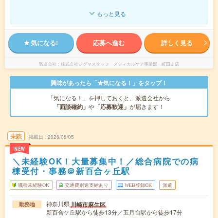
もっと見る
気になる!
応募へ進む
詳しく見る
派遣会社
株式会社シグマスタッフ メディカルケア事業部 町田支店
興味があったら「★気になる！」をタップ！
「気になる！」を押しておくと、派遣会社から
「面談確約」
や
「応募歓迎」
が届きます！
未読
掲載日
2026/08/05
NEW
＼未経験OK！大量募集中！／総合病院での病
棟受付・事務＠新百合ヶ丘駅
職種未経験OK
交通費別途支給あり
WEB登録OK
派遣
神奈川県
川崎市麻生区
勤務地
新百合ケ丘駅から徒歩13分／五月台駅から徒歩17分